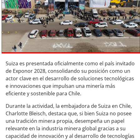
Sostenibilidad
soy
chile
soy
arica
soy
iquique
Suiza es presentada oficialmente como el país invitado
soy
calama
de Exponor 2028, consolidando su posición como un
actor clave en el desarrollo de soluciones tecnológicas
soy
antofagasta
e innovaciones que impulsan una minería más
eficiente y sostenible para Chile.
soy
copiapó
Durante la actividad, la embajadora de Suiza en Chile,
soy
valparaíso
Charlotte Bleisch, destaca que, si bien Suiza no posee
una tradición minera propia, desempeña un papel
soy
quillota
relevante en la industria minera global gracias a su
capacidad de innovación y al desarrollo de tecnologías