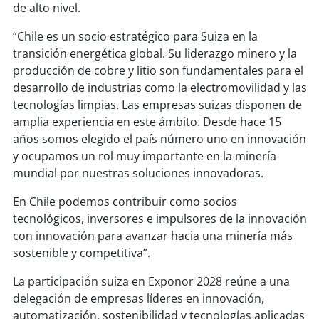
soy
sanantonio
de alto nivel.
“Chile es un socio estratégico para Suiza en la
soy
chillán
transición energética global. Su liderazgo minero y la
producción de cobre y litio son fundamentales para el
soy
sancarlos
desarrollo de industrias como la electromovilidad y las
tecnologías limpias. Las empresas suizas disponen de
soy
talcahuano
amplia experiencia en este ámbito. Desde hace 15
años somos elegido el país número uno en innovación
soy
concepción
y ocupamos un rol muy importante en la minería
mundial por nuestras soluciones innovadoras.
soy
coronel
En Chile podemos contribuir como socios
soy
arauco
tecnológicos, inversores e impulsores de la innovación
con innovación para avanzar hacia una minería más
soy
temuco
sostenible y competitiva”.
La participación suiza en Exponor 2028 reúne a una
soy
valdivia
delegación de empresas líderes en innovación,
automatización, sostenibilidad y tecnologías aplicadas
soy
osorno