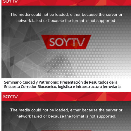
This
is
a
The media could not be loaded, either because the server or
modal
window.
network failed or because the format is not supported.
Seminario Ciudad y Patrimonio: Presentación de Resultados de la
Encuesta Corredor Bioceánico, logística e infraestructura ferroviaria
This
is
a
The media could not be loaded, either because the server or
modal
window.
network failed or because the format is not supported.