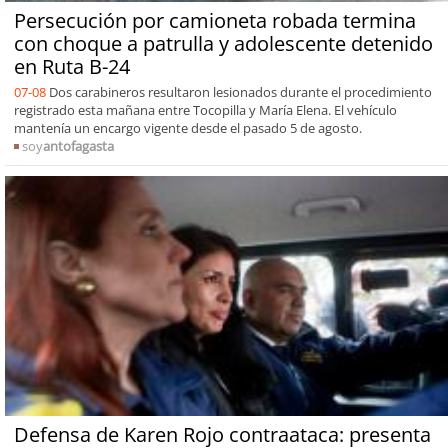
Persecución por camioneta robada termina
con choque a patrulla y adolescente detenido
en Ruta B-24
07-08
Dos carabineros resultaron lesionados durante el procedimiento
registrado esta mañana entre Tocopilla y María Elena. El vehículo
mantenía un encargo vigente desde el pasado 5 de agosto.
soy
antofagasta
Defensa de Karen Rojo contraataca: presenta