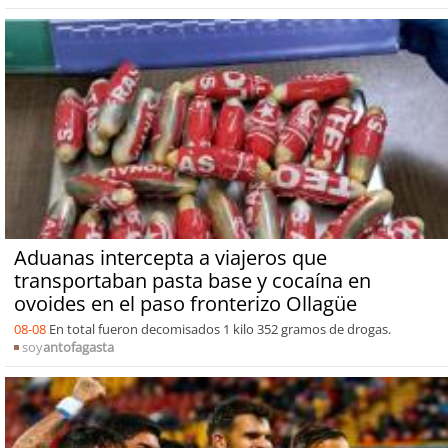
Aduanas intercepta a viajeros que
transportaban pasta base y cocaína en
ovoides en el paso fronterizo Ollagüe
08-08
En total fueron decomisados 1 kilo 352 gramos de drogas.
soy
antofagasta