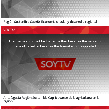
Región Sostenible Cap 60: Economía circular y desarrollo regional
This
is
a
The media could not be loaded, either because the server or
modal
window.
network failed or because the format is not supported.
Antofagasta Región Sostenible Cap 1: avance de la agricultura en la
región