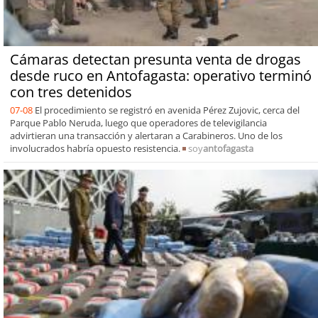
Cámaras detectan presunta venta de drogas
desde ruco en Antofagasta: operativo terminó
con tres detenidos
07-08
El procedimiento se registró en avenida Pérez Zujovic, cerca del
Parque Pablo Neruda, luego que operadores de televigilancia
advirtieran una transacción y alertaran a Carabineros. Uno de los
involucrados habría opuesto resistencia.
soy
antofagasta