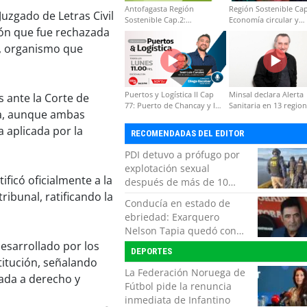
Antofagasta Región
Región Sostenible Cap
Juzgado de Letras Civil
Sostenible Cap.2:
Economía circular y
ión que fue rechazada
Educación ambiental y
desarrollo regional
formación de capacidades
), organismo que
técnicas
Puertos y Logística II Cap
Minsal declara Alerta
 ante la Corte de
77: Puerto de Chancay y la
Sanitaria en 13 regio
ma, aunque ambas
competitividad de Chile
por virus hanta
a aplicada por la
RECOMENDADAS DEL EDITOR
PDI detuvo a prófugo por
explotación sexual
ificó oficialmente a la
después de más de 10
ribunal, ratificando la
horas de navegación en la
Conducía en estado de
zona austral
ebriedad: Exarquero
Nelson Tapia quedó con
lesiones graves tras
esarrollado por los
DEPORTES
accidente vehicular
titución, señalando
La Federación Noruega de
tada a derecho y
Fútbol pide la renuncia
inmediata de Infantino