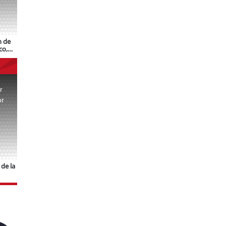
n de
co,
r
or
.
de la