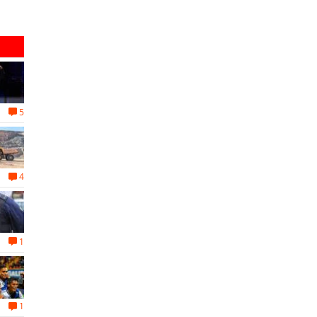
s
precio-equipamiento
5
4
1
1