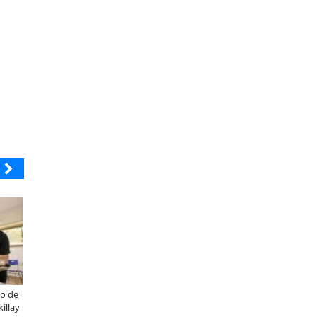
ELECTROLUX
JAC SUNRAY
¿Qué buscan hoy las familias en la
JAC renueva el Sunray y se convie
 es
tecnología para el hogar?
en el minibús con la mejor relaci