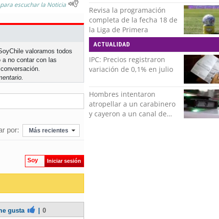
 para escuchar la Noticia
Revisa la programación
completa de la fecha 18 de
la Liga de Primera
ACTUALIDAD
n SoyChile valoramos todos
IPC: Precios registraron
 a no contar con las
variación de 0,1% en julio
 conversación.
entario.
Hombres intentaron
atropellar a un carabinero
y cayeron a un canal de
regadío en Peñalolén
r por:
Más recientes
Soy
Iniciar sesión
e gusta
|
0