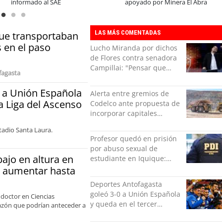
Sale
consolidar un cambio cultural en la
organizaciones
LAS MÁS COMENTADAS
que transportaban
 en el paso
Lucho Miranda por dichos
de Flores contra senadora
Campillai: "Pensar que
fagasta
todo se consigue por pena
es una forma de quitar
 a Unión Española
Alerta entre gremios de
dignidad"
la Liga del Ascenso
Codelco ante propuesta de
incorporar capitales
privados
tadio Santa Laura.
Profesor quedó en prisión
por abuso sexual de
bajo en altura en
estudiante en Iquique:
grabó los hechos
ía aumentar hasta
Deportes Antofagasta
goleó 3-0 a Unión Española
 doctor en Ciencias
y queda en el tercer
razón que podrían anteceder a
puesto de la Liga del