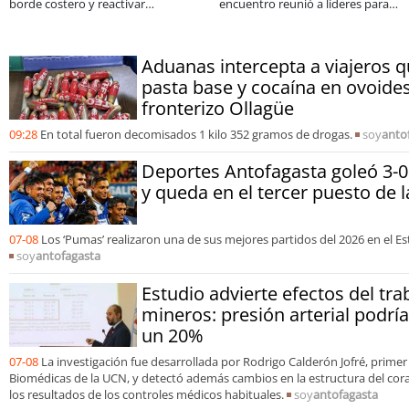
informado al SAE
apoyado por Minera El Abra
Aduanas intercepta a viajeros 
pasta base y cocaína en ovoides
fronterizo Ollagüe
09:28
En total fueron decomisados 1 kilo 352 gramos de drogas.
soy
anto
Deportes Antofagasta goleó 3-0
y queda en el tercer puesto de 
07-08
Los ‘Pumas’ realizaron una de sus mejores partidos del 2026 en el Es
soy
antofagasta
Estudio advierte efectos del tra
mineros: presión arterial podr
un 20%
07-08
La investigación fue desarrollada por Rodrigo Calderón Jofré, primer
Biomédicas de la UCN, y detectó además cambios en la estructura del co
los resultados de los controles médicos habituales.
soy
antofagasta