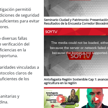
stigación permitió
diciones de seguridad
Seminario Ciudad y Patrimonio: Presentació
ficientes para evitar
Resultados de la Encuesta Corredor Bioceáni
dores.
logística e infraestructura ferroviaria
This
 diversas fallas
is
a
The media could not be loaded, eithe
 verificación del
modal
window.
because the server or network failed 
iciencias en la
because the format is not supported
 oportuna.
laridades vinculadas a
otocolos claros de
uficientes de los
Antofagasta Región Sostenible Cap 1: avance 
agricultura en la región
anitarias y
dina.