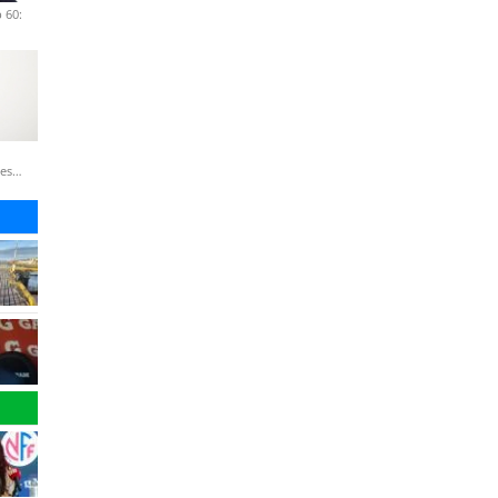
 60:
nes