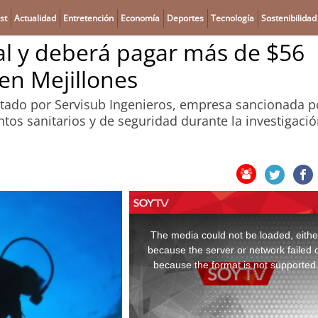
st
Actualidad
Entretención
Economía
Deportes
Tecnología
Sostenibilidad
ial y deberá pagar más de $56
en Mejillones
ntado por Servisub Ingenieros, empresa sancionada p
tos sanitarios y de seguridad durante la investigaci
This
is
a
The media could not be loaded, eithe
modal
window.
because the server or network failed 
because the format is not supported