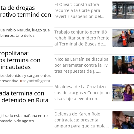
Ascenso
El Olivar: constructora
ta de drogas
recurre a la Corte para
rativo terminó con
revertir suspensión del
Minvu
rque Pablo Neruda, luego que
Trabajo conjunto permitió
abineros. Uno de los
rehabilitar sumidero frente
al Terminal de Buses de
Puerto Montt
ropolitana:
os termina con
Nicolás Larraín se disculpa
por arremeter contra la TV
 incautadas
tras respuestas de J.C
iez detenidos y cargamentos
Rodríguez y Danilo 21
preventiva.
soy
antofagasta
Alcaldesa de La Cruz hizo
ada termina con
sus descargos y Concejo no
visa viaje a evento en
e detenido en Ruta
México: comparó
grabación con abuso
Defensa de Karen Rojo
gistrado esta mañana entre
sexual infantil
contraataca: presenta
 pasado 5 de agosto.
amparo para que cumpla
el resto de su pena en