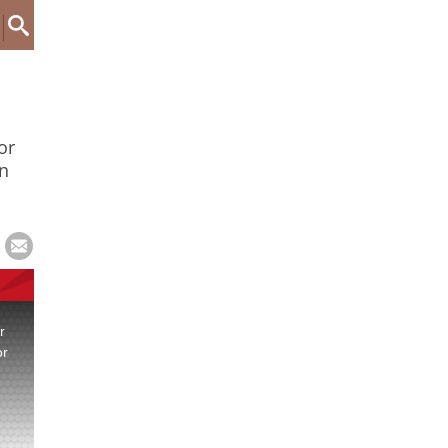
or
ón
r
or
.