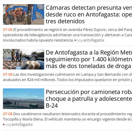
Cámaras detectan presunta ven
desde ruco en Antofagasta: ope
tres detenidos
07-08
El procedimiento se registró en avenida Pérez Zujovic, cerca del Pa
operadores de televigilancia advirtieran una transacción y alertaran a Car
involucrados habría opuesto resistencia.
soy
antofagasta
De Antofagasta a la Región Met
seguimiento por 1.400 kilómetr
más de dos toneladas de droga
07-08
Las dos investigaciones culminaron en Lampa y San Bernardo con d
avaluados en $24 mil millones. Todos los imputados quedaron en prisión 
Persecución por camioneta rob
choque a patrulla y adolescent
B-24
07-08
Dos carabineros resultaron lesionados durante el procedimiento re
Tocopilla y María Elena. El vehículo mantenía un encargo vigente desde el
soy
antofagasta