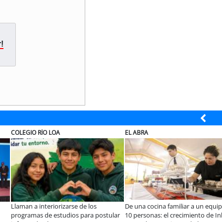
!
ELECTROLUX
MUTUAL
e
Claves para comprar
A dos años de la Ley Karin:
y
electrodomésticos durante el Black
especialistas afirman que el desafío