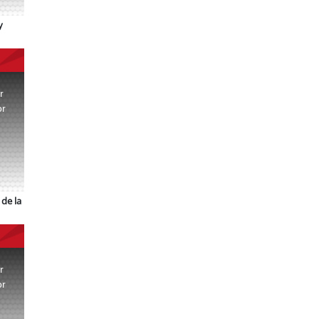
y
r
or
.
de la
r
or
.