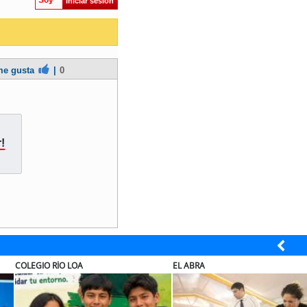
Soy
Iniciar sesión
e gusta
|
0
!
UAL
ELECTROLUX
JA