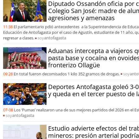
Diputado Ossandón oficia por c
Colegio San José: madre de al
agresiones y amenazas
11:38
El parlamentario pdió antecedentes a la Superintendencia de Educac
Educación de Antofagasta por el caso de Agustín, estudiante de 11 año, 
regresar a clases.
soy
antofagasta
Aduanas intercepta a viajeros 
pasta base y cocaína en ovoides
fronterizo Ollagüe
09:28
En total fueron decomisados 1 kilo 352 gramos de drogas.
soy
anto
Deportes Antofagasta goleó 3-0
y queda en el tercer puesto de 
07-08
Los ‘Pumas’ realizaron una de sus mejores partidos del 2026 en el Es
soy
antofagasta
Estudio advierte efectos del tra
mineros: presión arterial podr