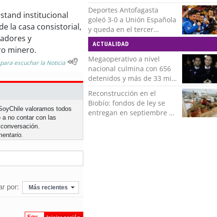
Deportes Antofagasta
stand institucional
goleó 3-0 a Unión Española
e la casa consistorial,
y queda en el tercer
jadores y
puesto de la Liga del
ACTUALIDAD
Ascenso
ro minero.
Megaoperativo a nivel
 para escuchar la Noticia
nacional culmina con 656
detenidos y más de 33 mil
controles realizados
Reconstrucción en el
Biobío: fondos de ley se
n SoyChile valoramos todos
entregan en septiembre y
 a no contar con las
obras concluirán en 2028
 conversación.
entario.
r por:
Más recientes