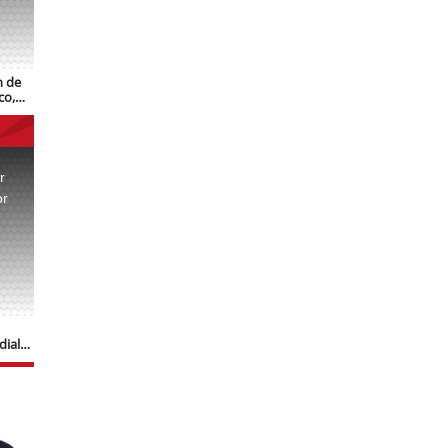
n de
co,
r
or
.
dial