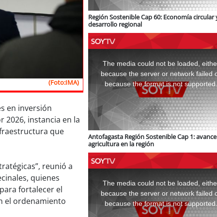
Región Sostenible Cap 60: Economía circular 
desarrollo regional
This
is
a
The media could not be loaded, eithe
modal
window.
because the server or network failed 
(Foto:IMA)
because the format is not supported
s en inversión
 2026, instancia en la
nfraestructura que
Antofagasta Región Sostenible Cap 1: avance 
agricultura en la región
ratégicas”, reunió a
This
cinales, quienes
is
a
The media could not be loaded, eithe
modal
para fortalecer el
window.
because the server or network failed 
en el ordenamiento
because the format is not supported