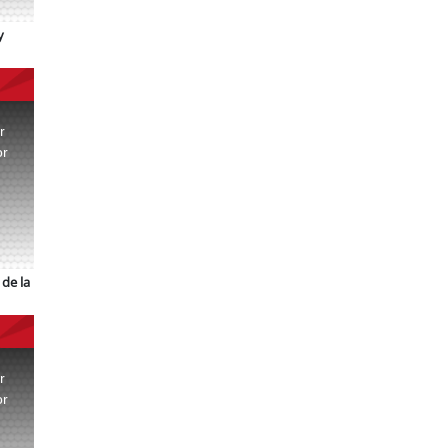
y
r
or
.
de la
r
or
.