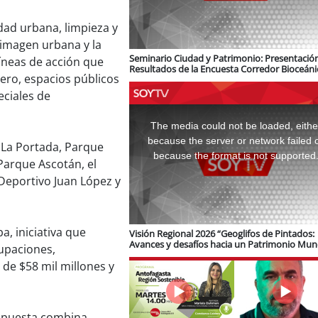
dad urbana, limpieza y
 imagen urbana y la
Seminario Ciudad y Patrimonio: Presentació
líneas de acción que
Resultados de la Encuesta Corredor Bioceáni
tero, espacios públicos
logística e infraestructura ferroviaria
ciales de
This
is
a
The media could not be loaded, eithe
modal
window.
because the server or network failed 
 La Portada, Parque
because the format is not supported
Parque Ascotán, el
 Deportivo Juan López y
a, iniciativa que
Visión Regional 2026 “Geoglifos de Pintados:
Avances y desafíos hacia un Patrimonio Mun
cupaciones,
de Unesco”
de $58 mil millones y
propuesta combina