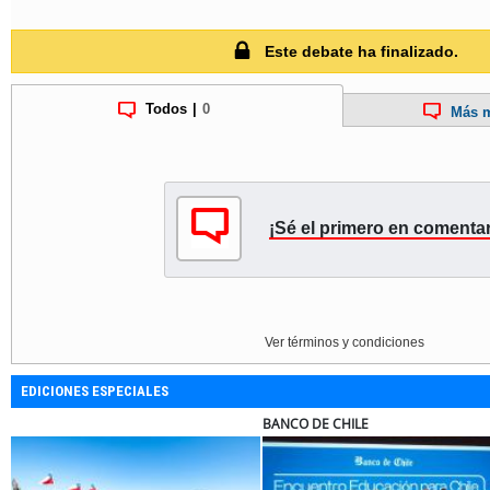
Este debate ha finalizado.
Todos
|
0
Más m
¡Sé el primero en comentar
Ver términos y condiciones
EDICIONES ESPECIALES
RA
ELECTROLUX
MUT