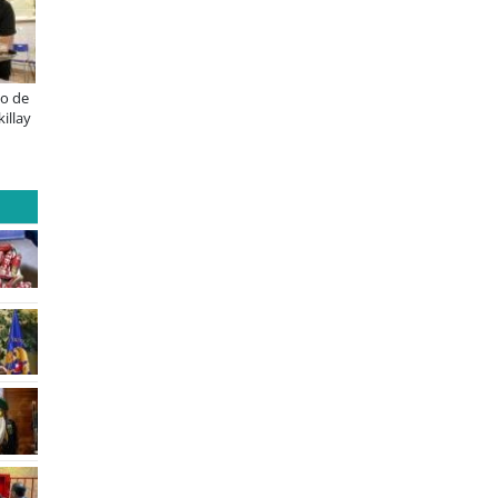
C renueva el Sunray y se convierte
Lanzan convocatorias para los
 el minibús con la mejor relación
concursos nacionales Impacto
ecio-equipamiento
Emprendedor Escolar y Universitario