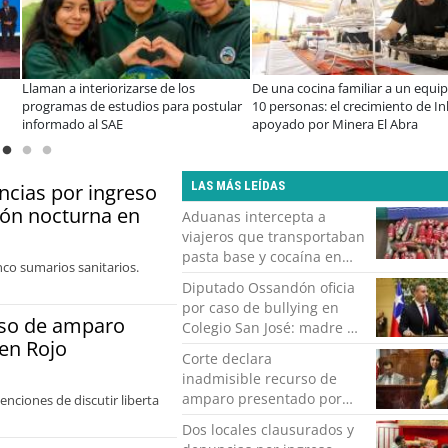
s años de la Ley Karin:
¿Qué buscan hoy las familias en la
JA
cialistas afirman que el desafío es
tecnología para el hogar?
en
olidar un cambio cultural en las
pr
nizaciones
LAS MÁS LEÍDAS
ncias por ingreso
ción nocturna en
Aduanas intercepta a
viajeros que transportaban
pasta base y cocaína en
nco sumarios sanitarios.
ovoides en el paso
Diputado Ossandón oficia
fronterizo Ollagüe
por caso de bullying en
rso de amparo
Colegio San José: madre de
en Rojo
alumno denuncia
Corte declara
agresiones y amenazas
inadmisible recurso de
amparo presentado por
nciones de discutir liberta
exalcaldesa Karen Rojo
Dos locales clausurados y