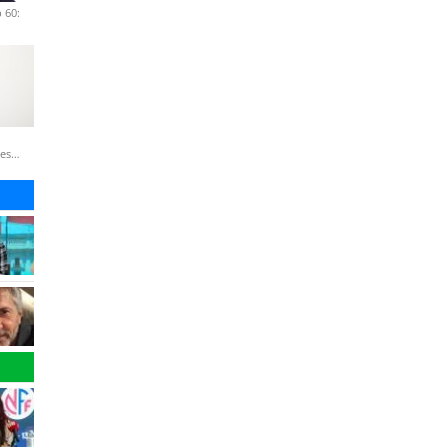
 60:
nes