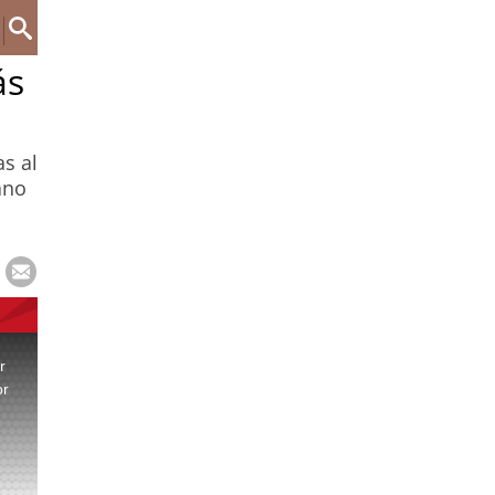
ás
as al
ano
r
or
.