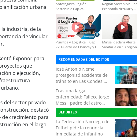
Antofagasta Región
Región Sostenible Cap
planificación urbana
Sostenible Cap.2:
Economía circular y
Educación ambiental y
desarrollo regional
formación de capacidades
técnicas
a industria, de la
portancia de vincular
Puertos y Logística II Cap
Minsal declara Alerta
r.
77: Puerto de Chancay y la
Sanitaria en 13 regio
competitividad de Chile
por virus hanta
esentó Exponor para
RECOMENDADAS DEL EDITOR
 proyectos que
José Antonio Neme
ación o ejecución,
protagonizó accidente de
fraestructura
tránsito en Las Condes:
o urbano.
Colisionó con un
Tras una larga
motociclista
enfermedad: Fallece Jorge
 del sector privado.
Messi, padre del astro
argentino
 Construcción, destacó
DEPORTES
o de crecimiento para
La Federación Noruega de
strucción en el largo
Fútbol pide la renuncia
inmediata de Infantino