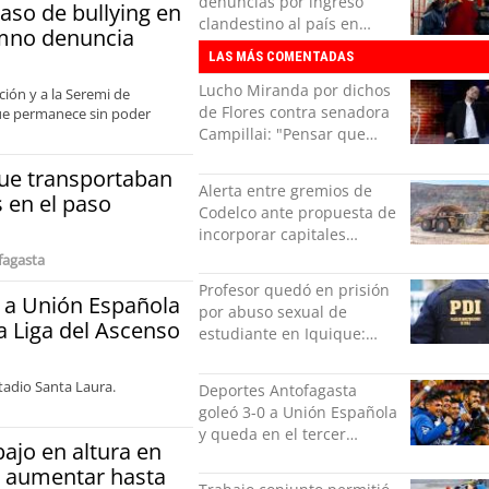
denuncias por ingreso
aso de bullying en
clandestino al país en
umno denuncia
fiscalización nocturna en
LAS MÁS COMENTADAS
Tocopilla
Lucho Miranda por dichos
ión y a la Seremi de
de Flores contra senadora
que permanece sin poder
Campillai: "Pensar que
todo se consigue por pena
que transportaban
es una forma de quitar
Alerta entre gremios de
 en el paso
dignidad"
Codelco ante propuesta de
incorporar capitales
privados
fagasta
Profesor quedó en prisión
 a Unión Española
por abuso sexual de
la Liga del Ascenso
estudiante en Iquique:
grabó los hechos
tadio Santa Laura.
Deportes Antofagasta
goleó 3-0 a Unión Española
y queda en el tercer
bajo en altura en
puesto de la Liga del
ía aumentar hasta
Ascenso