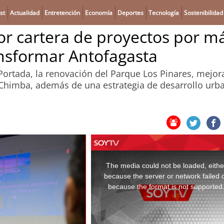
st
Actualidad
Entretención
Economía
Deportes
Tecnología
Sostenibilidad
r cartera de proyectos por m
ansformar Antofagasta
Portada, la renovación del Parque Los Pinares, mejor
a Chimba, además de una estrategia de desarrollo urb
This
is
a
The media could not be loaded, eithe
modal
window.
because the server or network failed 
because the format is not supported