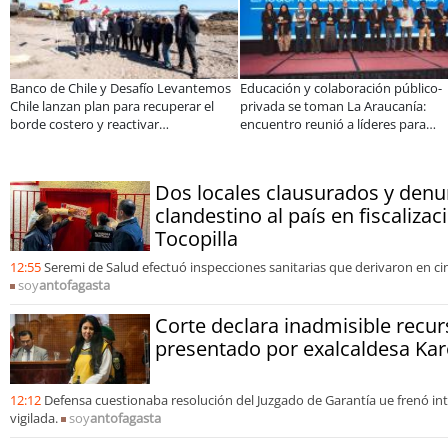
 cocina familiar a un equipo de
Claves para comprar
A do
sonas: el crecimiento de Inkillay
electrodomésticos durante el Black
espe
do por Minera El Abra
Sale
cons
orga
Dos locales clausurados y denu
clandestino al país en fiscaliza
Tocopilla
12:55
Seremi de Salud efectuó inspecciones sanitarias que derivaron en ci
soy
antofagasta
Corte declara inadmisible recu
presentado por exalcaldesa Kar
12:12
Defensa cuestionaba resolución del Juzgado de Garantía ue frenó inte
vigilada.
soy
antofagasta