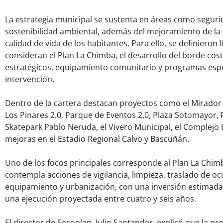
La estrategia municipal se sustenta en áreas como seguri
sostenibilidad ambiental, además del mejoramiento de la
calidad de vida de los habitantes. Para ello, se definieron 
consideran el Plan La Chimba, el desarrollo del borde cos
estratégicos, equipamiento comunitario y programas espe
intervención.
Dentro de la cartera destacan proyectos como el Mirador
Los Pinares 2.0, Parque de Eventos 2.0, Plaza Sotomayor, 
Skatepark Pablo Neruda, el Vivero Municipal, el Complejo
mejoras en el Estadio Regional Calvo y Bascuñán.
Uno de los focos principales corresponde al Plan La Chimb
contempla acciones de vigilancia, limpieza, traslado de o
equipamiento y urbanización, con una inversión estimada 
una ejecución proyectada entre cuatro y seis años.
El director de Secoplan, Julio Santander, explicó que la 