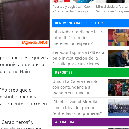
Puertos y Logística II Cap
Minsal declara Alerta
77: Puerto de Chancay y la
Sanitaria en 13 regio
competitividad de Chile
por virus hanta
RECOMENDADAS DEL EDITOR
Julio Robert defiende la TV
infantil: "Los niños
(Agencia UNO)
merecen un espacio"
Senador Espinoza (PS) está
 pronunció este jueves
bajo investigación de la
Fiscalía por acusaciones
 Comunista que busca
cruzadas de agresión con
cida como Naín
DEPORTES
su pareja
Unión La Calera derrotó
con contundencia a
 “Yo creo que el
Wanderers, tuvo un
 distintos medios
respiro y clasificó en Copa
'Diablas' van al Mundial
tablemente, ocurre en
Chile
con la idea de quedar
"entre las ocho primeras"
a Carabineros” y
ACTUALIDAD