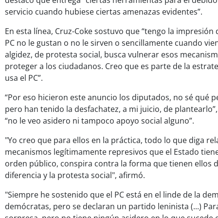
destacó que entrega “ciertas herramientas para el debid
servicio cuando hubiese ciertas amenazas evidentes”.
En esta línea, Cruz-Coke sostuvo que “tengo la impresión 
PC no le gustan o no le sirven o sencillamente cuando v
algidez, de protesta social, busca vulnerar esos mecanis
proteger a los ciudadanos. Creo que es parte de la estra
usa el PC”.
“Por eso hicieron este anuncio los diputados, no sé qué 
pero han tenido la desfachatez, a mi juicio, de plantearlo”
“no le veo asidero ni tampoco apoyo social alguno”.
"Yo creo que para ellos en la práctica, todo lo que diga rel
mecanismos legítimamente represivos que el Estado tiene
orden público, conspira contra la forma que tienen ellos 
diferencia y la protesta social", afirmó.
"Siempre he sostenido que el PC está en el linde de la de
demócratas, pero se declaran un partido leninista (...) Pa