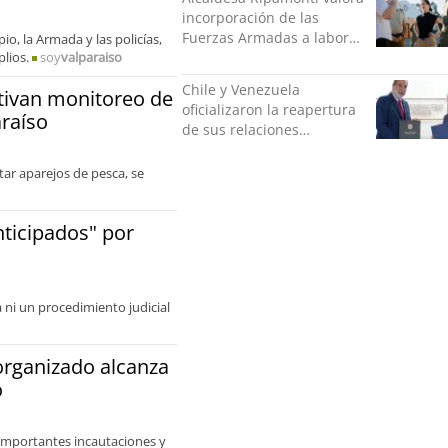
incorporación de las
Fuerzas Armadas a labores
io, la Armada y las policías,
lios.
soy
valparaiso
de seguridad y pide
“responsabilidad política”
Chile y Venezuela
tivan monitoreo de
oficializaron la reapertura
araíso
de sus relaciones
consulares
tar aparejos de pesca, se
nticipados" por
ni un procedimiento judicial
organizado alcanza
o
importantes incautaciones y