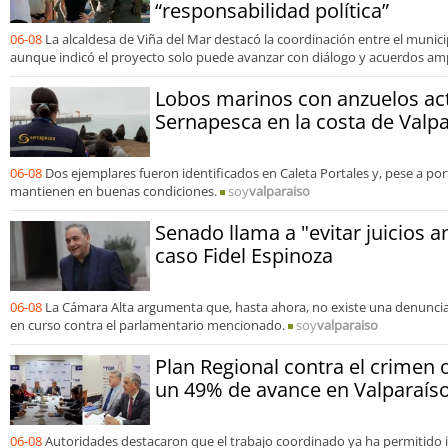
“responsabilidad política”
06-08
La alcaldesa de Viña del Mar destacó la coordinación entre el municip
aunque indicó el proyecto solo puede avanzar con diálogo y acuerdos amp
Lobos marinos con anzuelos ac
Sernapesca en la costa de Valp
06-08
Dos ejemplares fueron identificados en Caleta Portales y, pese a por
mantienen en buenas condiciones.
soy
valparaiso
Senado llama a "evitar juicios a
caso Fidel Espinoza
06-08
La Cámara Alta argumenta que, hasta ahora, no existe una denuncia 
en curso contra el parlamentario mencionado.
soy
valparaiso
Plan Regional contra el crimen 
un 49% de avance en Valparaís
06-08
Autoridades destacaron que el trabajo coordinado ya ha permitido 