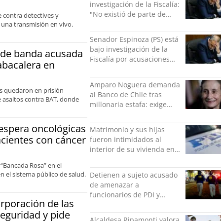
investigación de la Fiscalía:
"No existió de parte de
contra detectives y
nadie ningún acto de
 una transmisión en vivo.
violencia física ni verbal"
Senador Espinoza (PS) está
bajo investigación de la
e de banda acusada
Fiscalía por acusaciones
abacalera en
cruzadas de agresión con
su pareja
Amparo Noguera demanda
es quedaron en prisión
al Banco de Chile tras
de asaltos contra BAT, donde
millonaria estafa: exige
más de $528 millones
espera oncológicas
Matrimonio y sus hijas
acientes con cáncer
fueron intimidados al
interior de su vivienda en
Puente Alto
 “Bancada Rosa” en el
n el sistema público de salud.
Detienen a sujeto acusado
de amenazar a
funcionarios de PDI y
rporación de las
Carabineros en Laguna
eguridad y pide
Verde
Alcaldesa Ripamonti valora