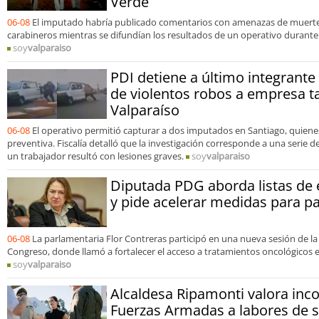
Verde
06-08
El imputado habría publicado comentarios con amenazas de muerte 
carabineros mientras se difundían los resultados de un operativo durante
soy
valparaiso
PDI detiene a último integrant
de violentos robos a empresa t
Valparaíso
06-08
El operativo permitió capturar a dos imputados en Santiago, quien
preventiva. Fiscalía detalló que la investigación corresponde a una serie 
un trabajador resultó con lesiones graves.
soy
valparaiso
Diputada PDG aborda listas de 
y pide acelerar medidas para p
06-08
La parlamentaria Flor Contreras participó en una nueva sesión de la
Congreso, donde llamó a fortalecer el acceso a tratamientos oncológicos e
soy
valparaiso
Alcaldesa Ripamonti valora inco
Fuerzas Armadas a labores de s