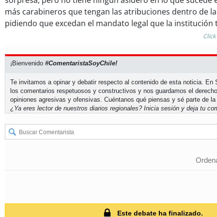
sorpresa, pero no tiene ningún asidero en lo que sucede 
más carabineros que tengan las atribuciones dentro de la 
pidiendo que excedan el mandato legal que la institución t
Click
¡Bienvenido
#ComentaristaSoyChile!
Te invitamos a opinar y debatir respecto al contenido de esta noticia. E
los comentarios respetuosos y constructivos y nos guardamos el derecho
opiniones agresivas y ofensivas. Cuéntanos qué piensas y sé parte de la
¿Ya eres lector de nuestros diarios regionales?
Inicia sesión
y deja tu com
Ordena
Este debate ha finalizado.