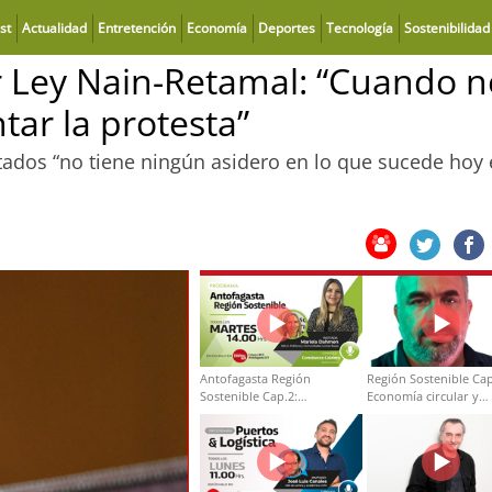
st
Actualidad
Entretención
Economía
Deportes
Tecnología
Sostenibilidad
r Ley Nain-Retamal: “Cuando n
tar la protesta”
tados “no tiene ningún asidero en lo que sucede hoy
Antofagasta Región
Región Sostenible Cap
Sostenible Cap.2:
Economía circular y
Educación ambiental y
desarrollo regional
formación de capacidades
técnicas