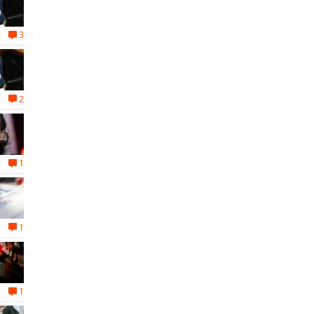
3
2
1
1
1