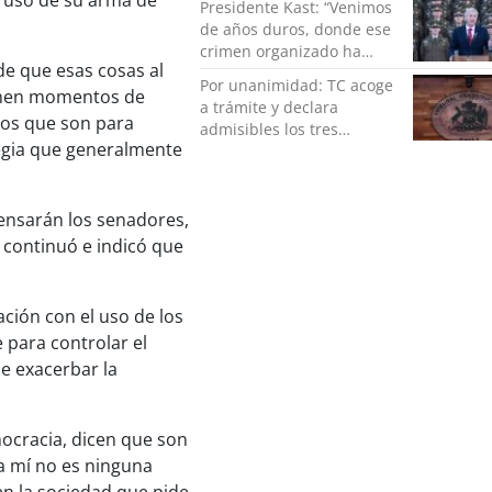
o uso de su arma de
Presidente Kast: “Venimos
de años duros, donde ese
crimen organizado ha
de que esas cosas al
ocupado un lugar que no
Por unanimidad: TC acoge
le corresponde”
ienen momentos de
a trámite y declara
mos que son para
admisibles los tres
tegia que generalmente
requerimientos de la
oposición contra la
megarreforma
pensarán los senadores,
, continuó e indicó que
ación con el uso de los
 para controlar el
de exacerbar la
mocracia, dicen que son
ra mí no es ninguna