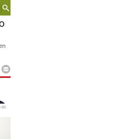
o
 en
 60: