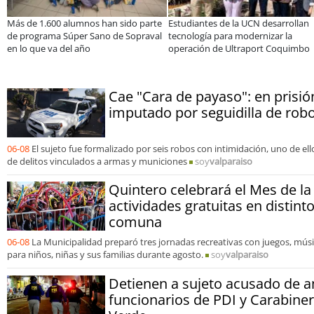
 han sido parte
Estudiantes de la UCN desarrollan
Educación y colabor
no de Sopraval
tecnología para modernizar la
privada se toman La
operación de Ultraport Coquimbo
encuentro reunió a 
abordar las brecha
Cae "Cara de payaso": en prisi
imputado por seguidilla de ro
06-08
El sujeto fue formalizado por seis robos con intimidación, uno de e
de delitos vinculados a armas y municiones
soy
valparaiso
Quintero celebrará el Mes de la
actividades gratuitas en distint
comuna
06-08
La Municipalidad preparó tres jornadas recreativas con juegos, mús
para niños, niñas y sus familias durante agosto.
soy
valparaiso
Detienen a sujeto acusado de 
funcionarios de PDI y Carabine