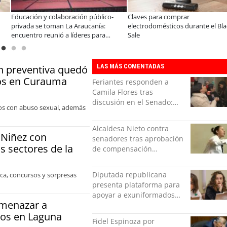
ación público-
Claves para comprar
A dos años de la L
 Araucanía:
electrodomésticos durante el Black
especialistas afir
líderes para
Sale
consolidar un cam
s y oportunidades
organizaciones
LAS MÁS COMENTADAS
ón preventiva quedó
bos en Curauma
Feriantes responden a
Camila Flores tras
discusión en el Senado:
llos con abuso sexual, además
“Ser mujer de feria es un
orgullo”
Alcaldesa Nieto contra
 Niñez con
senadores tras aprobación
os sectores de la
de compensación
municipal: "Gobierno
indolente"
Diputada republicana
ica, concursos y sorpresas
presenta plataforma para
apoyar a exuniformados
amenazar a
condenados tras estallido
ros en Laguna
social
Fidel Espinoza por