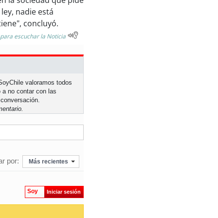
en la sociedad que pide
ley, nadie está
iene", concluyó.
 para escuchar la Noticia
n SoyChile valoramos todos
 a no contar con las
 conversación.
entario.
r por:
Más recientes
Soy
Iniciar sesión