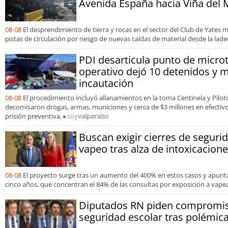
Avenida España hacia Viña del 
08-08
El desprendimiento de tierra y rocas en el sector del Club de Yates 
pistas de circulación por riesgo de nuevas caídas de material desde la lade
PDI desarticula punto de microt
operativo dejó 10 detenidos y m
incautación
08-08
El procedimiento incluyó allanamientos en la toma Centinela y Pilo
decomisaron drogas, armas, municiones y cerca de $3 millones en efecti
prisión preventiva.
soy
valparaiso
Buscan exigir cierres de seguri
vapeo tras alza de intoxicacione
08-08
El proyecto surge tras un aumento del 400% en estos casos y apunt
cinco años, que concentran el 84% de las consultas por exposición a vape
Diputados RN piden compromiso
seguridad escolar tras polémic