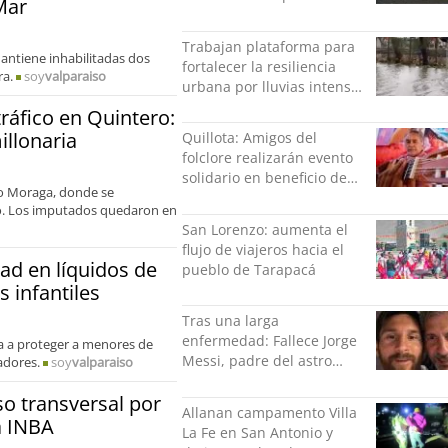
Mar
viviendas afectadas
Trabajan plataforma para
mantiene inhabilitadas dos
fortalecer la resiliencia
ra.
soy
valparaiso
urbana por lluvias intensas
en Concepción
ráfico en Quintero:
illonaria
Quillota: Amigos del
folclore realizarán evento
solidario en beneficio de
to Moraga, donde se
Roberto “Negro” Palma
vo. Los imputados quedaron en
San Lorenzo: aumenta el
flujo de viajeros hacia el
dad en líquidos de
pueblo de Tarapacá
s infantiles
Tras una larga
enfermedad: Fallece Jorge
a a proteger a menores de
Messi, padre del astro
adores.
soy
valparaiso
argentino
 transversal por
Allanan campamento Villa
a INBA
La Fe en San Antonio y