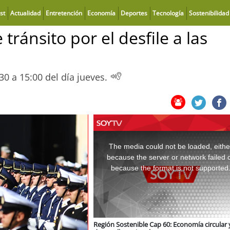
st
Actualidad
Entretención
Economía
Deportes
Tecnología
Sostenibilidad
tránsito por el desfile a las
30 a 15:00 del día jueves.
This
is
a
The media could not be loaded, eithe
modal
window.
because the server or network failed 
because the format is not supported
Región Sostenible Cap 60: Economía circular 