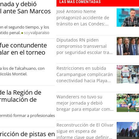
LAS MÁS COMENTADAS
rnada y debió
l ante San Marcos
José Antonio Neme
protagonizó accidente de
tránsito en Las Condes:
 en el segundo tiempo, y los
Colisionó con un
utido penal.
soy
valparaiso
motociclista
Diputados RN piden
 fue contundente
compromiso transversal
lar en el torneo
por seguridad escolar tras
polémica INBA
Restricciones en subida
a los de Talcahuano, con
Nicolás Montiel.
Carampangue complicarán
conectividad hacia Playa
Ancha
de la Región de
Wanderers no tuvo su
ormulación de
mejor jornada y debió
bregar para empatar como
local ante San Marcos
permitió formar a profesionales
Reconstrucción de El Olivar
sigue en espera de
icción de pistas en
informe clave que definirá