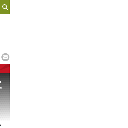
r
or
.
y