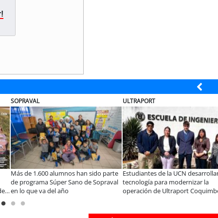
!
ULTRAPORT
BANCO DE CHILE
os han sido parte
Estudiantes de la UCN desarrollan
Educación y colab
Sano de Sopraval
tecnología para modernizar la
privada se toman 
o
operación de Ultraport Coquimbo
encuentro reunió 
abordar las brec