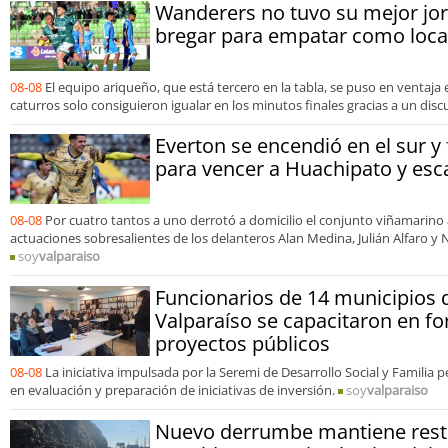
Wanderers no tuvo su mejor jo
bregar para empatar como loca
08-08
El equipo ariqueño, que está tercero en la tabla, se puso en ventaja
caturros solo consiguieron igualar en los minutos finales gracias a un disc
Everton se encendió en el sur y
para vencer a Huachipato y esca
08-08
Por cuatro tantos a uno derrotó a domicilio el conjunto viñamarino 
actuaciones sobresalientes de los delanteros Alan Medina, Julián Alfaro y 
soy
valparaiso
Funcionarios de 14 municipios 
Valparaíso se capacitaron en f
proyectos públicos
08-08
La iniciativa impulsada por la Seremi de Desarrollo Social y Familia 
en evaluación y preparación de iniciativas de inversión.
soy
valparaiso
Nuevo derrumbe mantiene restr