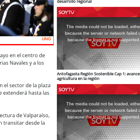
desarrollo regional
This
is
a
The media could not be loaded, eithe
modal
window.
because the server or network failed 
UNO
because the format is not supported
ayo en el centro de
rias Navales y a los
Antofagasta Región Sostenible Cap 1: avance 
agricultura en la región
 el sector de la plaza
se extenderá hasta las
This
is
a
The media could not be loaded, eithe
modal
window.
because the server or network failed 
ectura de Valparaíso,
because the format is not supported
 transitar desde la