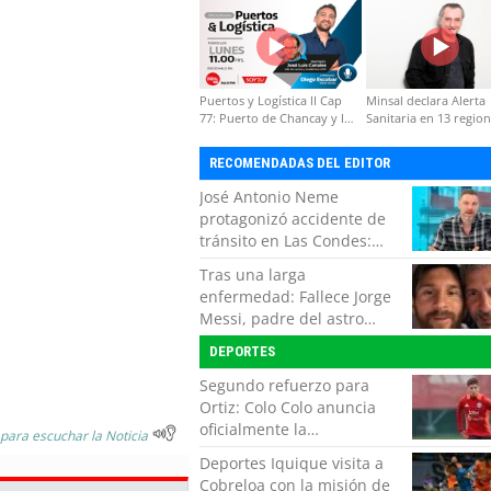
formación de capacidades
técnicas
Puertos y Logística II Cap
Minsal declara Alerta
77: Puerto de Chancay y la
Sanitaria en 13 regio
competitividad de Chile
por virus hanta
RECOMENDADAS DEL EDITOR
José Antonio Neme
protagonizó accidente de
tránsito en Las Condes:
Colisionó con un
Tras una larga
motociclista
enfermedad: Fallece Jorge
Messi, padre del astro
argentino
DEPORTES
Segundo refuerzo para
Ortiz: Colo Colo anuncia
oficialmente la
 para escuchar la Noticia
incorporación de Ivan
Deportes Iquique visita a
Román
Cobreloa con la misión de