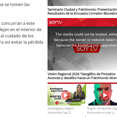
que se tomen las
Seminario Ciudad y Patrimonio: Presentació
Resultados de la Encuesta Corredor Bioceáni
logística e infraestructura ferroviaria
 concurran a este
This
jan en el interior de
is
a
The media could not be loaded, eithe
 al cuidado de los
modal
window.
because the server or network failed 
a así evitar la pérdida
because the format is not supported
Visión Regional 2026 “Geoglifos de Pintados:
Avances y desafíos hacia un Patrimonio Mun
de Unesco”
Antofagasta Región
Región Sostenible Cap
Sostenible Cap.2:
Economía circular y
Educación ambiental y
desarrollo regional