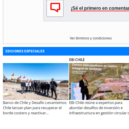
¡Sé el primero en comentar
Ver términos y condiciones
EDICIONES ESPECIALES
EBI CHILE
SOPRAVAL
afío Levantemos
EBI Chile reúne a expertos para
Más de 1.600 alumn
 recuperar el
abordar desafíos de inversión e
de programa Súper 
ivar
infraestructura en gestión circular de
en lo que va del añ
a Región de
residuos