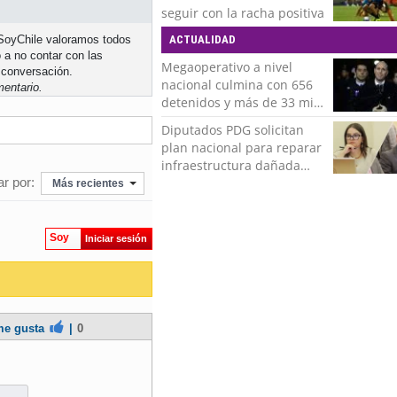
seguir con la racha positiva
n SoyChile valoramos todos
ACTUALIDAD
 a no contar con las
Megaoperativo a nivel
 conversación.
nacional culmina con 656
entario.
detenidos y más de 33 mil
controles realizados
Diputados PDG solicitan
plan nacional para reparar
infraestructura dañada
r por:
tras recientes temporales
Más recientes
Soy
Iniciar sesión
e gusta
|
0