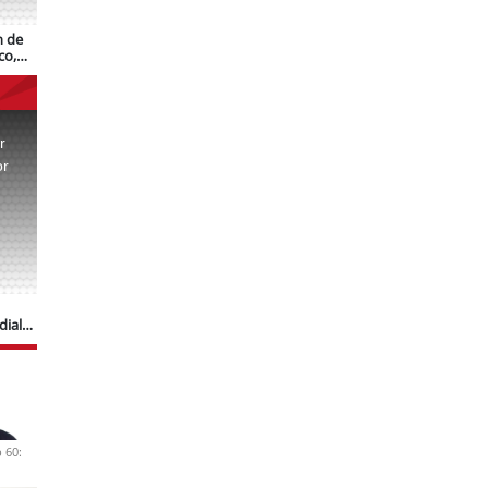
n de
co,
r
or
.
dial
 60: