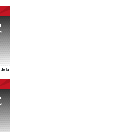
r
or
.
de la
r
or
.