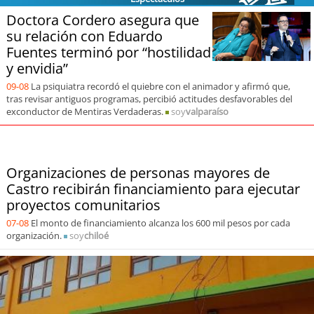
soy
sanantonio
Doctora Cordero asegura que
su relación con Eduardo
soy
chillán
Fuentes terminó por “hostilidad
y envidia”
soy
sancarlos
09-08
La psiquiatra recordó el quiebre con el animador y afirmó que,
tras revisar antiguos programas, percibió actitudes desfavorables del
soy
talcahuano
exconductor de Mentiras Verdaderas.
soy
valparaíso
soy
concepción
Organizaciones de personas mayores de
soy
coronel
Castro recibirán financiamiento para ejecutar
proyectos comunitarios
soy
arauco
07-08
El monto de financiamiento alcanza los 600 mil pesos por cada
organización.
soy
chiloé
soy
temuco
soy
valdivia
soy
osorno