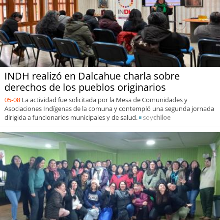
INDH realizó en Dalcahue charla sobre
derechos de los pueblos originarios
05-08
La actividad fue solicitada por la Mesa de Comunidades y
Asociaciones Indígenas de la comuna y contempló una segunda jornada
dirigida a funcionarios municipales y de salud.
soy
chiloe