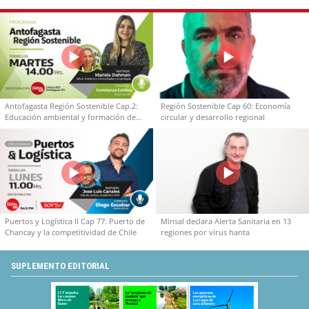
Antofagasta Región Sostenible Cap.2:
Región Sostenible Cap 60: Economía
Educación ambiental y formación de
circular y desarrollo regional
capacidades técnicas
Puertos y Logística II Cap 77: Puerto de
Minsal declara Alerta Sanitaria en 13
Chancay y la competitividad de Chile
regiones por virus hanta
SUPLEMENTO EDITORIAL