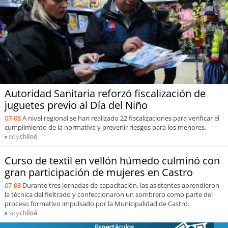
Sostenibilidad
soy
chile
soy
arica
soy
iquique
Autoridad Sanitaria reforzó fiscalización de
juguetes previo al Día del Niño
soy
calama
07-08
A nivel regional se han realizado 22 fiscalizaciones para verificar el
cumplimiento de la normativa y prevenir riesgos para los menores.
soy
antofagasta
soy
chiloé
soy
copiapó
Curso de textil en vellón húmedo culminó con
gran participación de mujeres en Castro
soy
valparaíso
07-08
Durante tres jornadas de capacitación, las asistentes aprendieron
la técnica del fieltrado y confeccionaron un sombrero como parte del
proceso formativo impulsado por la Municipalidad de Castro.
soy
quillota
soy
chiloé
Espectáculos