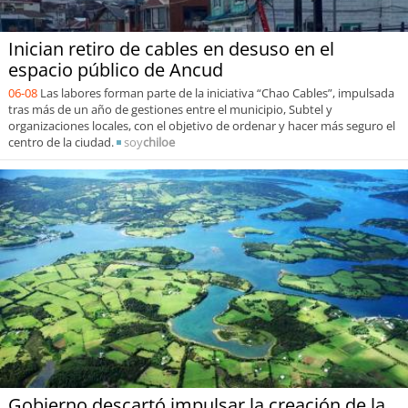
Inician retiro de cables en desuso en el
espacio público de Ancud
06-08
Las labores forman parte de la iniciativa “Chao Cables”, impulsada
tras más de un año de gestiones entre el municipio, Subtel y
organizaciones locales, con el objetivo de ordenar y hacer más seguro el
centro de la ciudad.
soy
chiloe
Gobierno descartó impulsar la creación de la