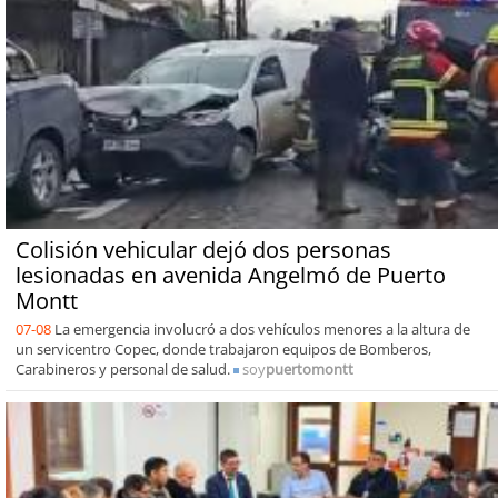
Colisión vehicular dejó dos personas
lesionadas en avenida Angelmó de Puerto
Montt
07-08
La emergencia involucró a dos vehículos menores a la altura de
un servicentro Copec, donde trabajaron equipos de Bomberos,
Carabineros y personal de salud.
soy
puertomontt