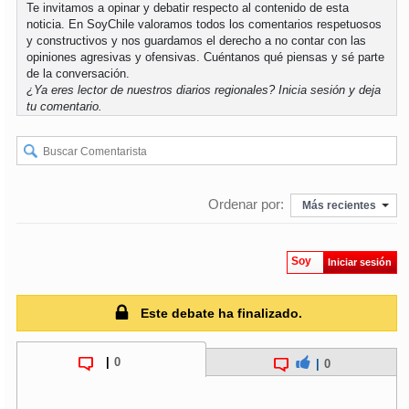
Te invitamos a opinar y debatir respecto al contenido de esta
noticia. En SoyChile valoramos todos los comentarios respetuosos
soy
puertomontt
y constructivos y nos guardamos el derecho a no contar con las
opiniones agresivas y ofensivas. Cuéntanos qué piensas y sé parte
de la conversación.
soy
chiloé
¿Ya eres lector de nuestros diarios regionales?
Inicia sesión
y deja
tu comentario.
Ordenar por:
Más recientes
Soy
Iniciar sesión
Este debate ha finalizado.
|
0
|
0