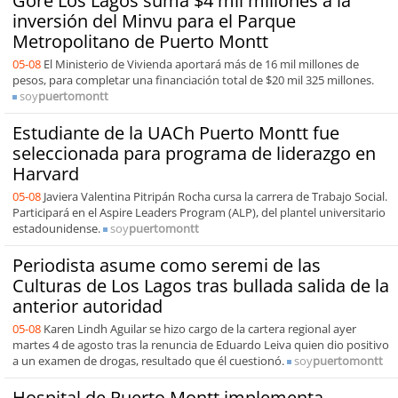
Gore Los Lagos suma $4 mil millones a la
inversión del Minvu para el Parque
Metropolitano de Puerto Montt
05-08
El Ministerio de Vivienda aportará más de 16 mil millones de
pesos, para completar una financiación total de $20 mil 325 millones.
soy
puertomontt
Estudiante de la UACh Puerto Montt fue
seleccionada para programa de liderazgo en
Harvard
05-08
Javiera Valentina Pitripán Rocha cursa la carrera de Trabajo Social.
Participará en el Aspire Leaders Program (ALP), del plantel universitario
estadounidense.
soy
puertomontt
Periodista asume como seremi de las
Culturas de Los Lagos tras bullada salida de la
anterior autoridad
05-08
Karen Lindh Aguilar se hizo cargo de la cartera regional ayer
martes 4 de agosto tras la renuncia de Eduardo Leiva quien dio positivo
a un examen de drogas, resultado que él cuestionó.
soy
puertomontt
Hospital de Puerto Montt implementa