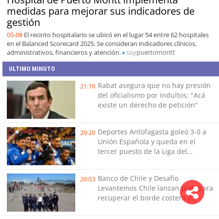
medidas para mejorar sus indicadores de
gestión
05-08
El recinto hospitalario se ubicó en el lugar 54 entre 62 hospitales
en el Balanced Scorecard 2025. Se consideran indicadores clínicos,
administrativos, financieros y atención.
soy
puertomontt
ULTIMO MINUTO
Rabat asegura que no hay presión
21:10
del oficialismo por indultos: "Acá
existe un derecho de petición"
Deportes Antofagasta goleó 3-0 a
20:20
Unión Española y queda en el
tercer puesto de la Liga del
Ascenso
Banco de Chile y Desafío
20:03
Levantemos Chile lanzan plan para
recuperar el borde costero y
reactivar emprendimientos en la
Región de Coquimbo