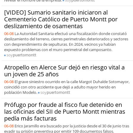
revelar el nombre de la empresa.
soy
puertomontt
[VIDEO] Sumario sanitario iniciaron al
Cementerio Católico de Puerto Montt por
deslizamiento de osamentas
06-08
La Autoridad Sanitaria efectuó una fiscalización donde constató
deslizamiento del terreno, cierres perimetrales deteriorados y sectores
con desprendimiento de sepulturas. En 2024, vecinos ya habían
expuesto problemas con el muro perimetral del camposanto.
soy
puertomontt
Atropello en Alerce Sur dejó en riesgo vital a
un joven de 25 años
06-08
El grave siniestro ocurrido en la calle Margot Duhalde Sotomayor,
coincidió con otro accidente que dejó a adulto mayor herido en
población Modelo.
soy
puertomontt
Prófugo por fraude al fisco fue detenido en
las oficinas del SII de Puerto Montt mientras
pedía más facturas
06-08
Erico Jaramillo era buscado por la justicia desde el 30 de junio tras
evadir su prisión preventiva por emitir 109 documentos falsos.