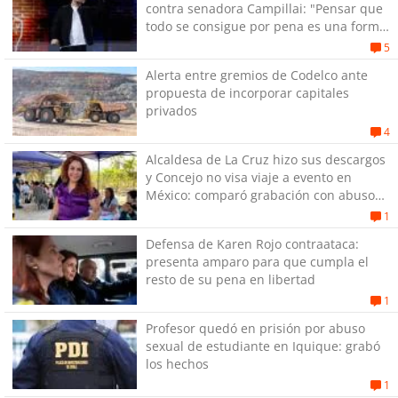
contra senadora Campillai: "Pensar que
todo se consigue por pena es una forma
de quitar dignidad"
5
Alerta entre gremios de Codelco ante
propuesta de incorporar capitales
privados
4
Alcaldesa de La Cruz hizo sus descargos
y Concejo no visa viaje a evento en
México: comparó grabación con abuso
sexual infantil
1
Defensa de Karen Rojo contraataca:
presenta amparo para que cumpla el
resto de su pena en libertad
1
Profesor quedó en prisión por abuso
sexual de estudiante en Iquique: grabó
los hechos
1