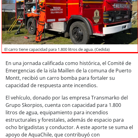
Sostenibilidad
soy
chile
soy
arica
soy
iquique
El carro tiene capacidad para 1.800 litros de agua. (Cedida)
En una jornada calificada como histórica, el Comité de
soy
calama
Emergencias de la isla Maillen de la comuna de Puerto
Montt, recibió un carro bomba para fortaler su
soy
antofagasta
capacidad de respuesta ante incendios.
soy
copiapó
El vehículo, donado por las empresa Transmarko del
Grupo Skorpios, cuenta con capacidad para 1.800
soy
valparaíso
litros de agua, equipamiento para incendios
estructurales y forestales, además de espacio para
soy
quillota
ocho brigadistas y conductor. A este aporte se suma el
apoyo de AquaChile, que contribuyó con