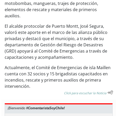
soy
sanantonio
motobombas, mangueras, trajes de protección,
elementos de rescate y materiales de primeros
soy
chillán
auxilios.
El alcalde protocolar de Puerto Montt, José Segura,
soy
sancarlos
valoró este aporte en el marco de las alianza público
privadas y destacó que el municipio, a través de su
soy
talcahuano
departamento de Gestión del Riesgo de Desastres
(GRD) apoyará al Comité de Emergencias a través de
soy
concepción
capacitaciones y acompañamiento.
soy
coronel
Actualmente, el Comité de Emergencias de isla Maillen
cuenta con 32 socios y 15 brigadistas capacitados en
soy
arauco
incendios, rescate y primeros auxilios de primera
intervención.
soy
temuco
Click para escuchar la Noticia
soy
valdivia
¡Bienvenido
#ComentaristaSoyChile!
soy
osorno