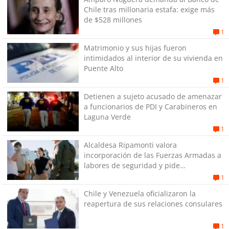
Chile tras millonaria estafa: exige más
de $528 millones
1
Matrimonio y sus hijas fueron
intimidados al interior de su vivienda en
Puente Alto
1
Detienen a sujeto acusado de amenazar
a funcionarios de PDI y Carabineros en
Laguna Verde
1
Alcaldesa Ripamonti valora
incorporación de las Fuerzas Armadas a
labores de seguridad y pide
“responsabilidad política”
1
Chile y Venezuela oficializaron la
reapertura de sus relaciones consulares
1