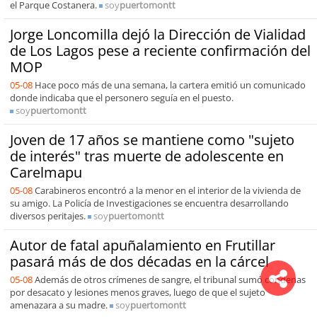
el Parque Costanera.
soy
puertomontt
Jorge Loncomilla dejó la Dirección de Vialidad
de Los Lagos pese a reciente confirmación del
MOP
05-08
Hace poco más de una semana, la cartera emitió un comunicado
donde indicaba que el personero seguía en el puesto.
soy
puertomontt
Joven de 17 años se mantiene como "sujeto
de interés" tras muerte de adolescente en
Carelmapu
05-08
Carabineros encontró a la menor en el interior de la vivienda de
su amigo. La Policía de Investigaciones se encuentra desarrollando
diversos peritajes.
soy
puertomontt
Autor de fatal apuñalamiento en Frutillar
pasará más de dos décadas en la cárcel
05-08
Además de otros crímenes de sangre, el tribunal sumó condenas
por desacato y lesiones menos graves, luego de que el sujeto
amenazara a su madre.
soy
puertomontt