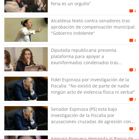
feria es un orgullo”
4
Alcaldesa Nieto contra senadores tras
aprobación de compensación municipal:
"Gobierno indolente"
4
Diputada republicana presenta
plataforma para apoyar a
exuniformados condenados tras
estallido social
3
Fidel Espinoza por investigación de la
Fiscalía: "No existió de parte de nadie
ningún acto de violencia física ni verbal"
3
Senador Espinoza (PS) está bajo
investigación de la Fiscalía por
acusaciones cruzadas de agresión con
su pareja
2
Amparo Noguera demanda al Banco de