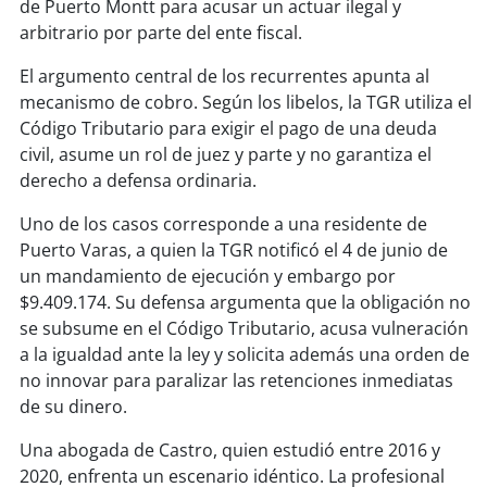
soy
sanantonio
de Puerto Montt para acusar un actuar ilegal y
arbitrario por parte del ente fiscal.
soy
chillán
El argumento central de los recurrentes apunta al
mecanismo de cobro. Según los libelos, la TGR utiliza el
soy
sancarlos
Código Tributario para exigir el pago de una deuda
civil, asume un rol de juez y parte y no garantiza el
soy
talcahuano
derecho a defensa ordinaria.
soy
concepción
Uno de los casos corresponde a una residente de
Puerto Varas, a quien la TGR notificó el 4 de junio de
soy
coronel
un mandamiento de ejecución y embargo por
$9.409.174. Su defensa argumenta que la obligación no
soy
arauco
se subsume en el Código Tributario, acusa vulneración
a la igualdad ante la ley y solicita además una orden de
soy
temuco
no innovar para paralizar las retenciones inmediatas
de su dinero.
soy
valdivia
Una abogada de Castro, quien estudió entre 2016 y
2020, enfrenta un escenario idéntico. La profesional
soy
osorno