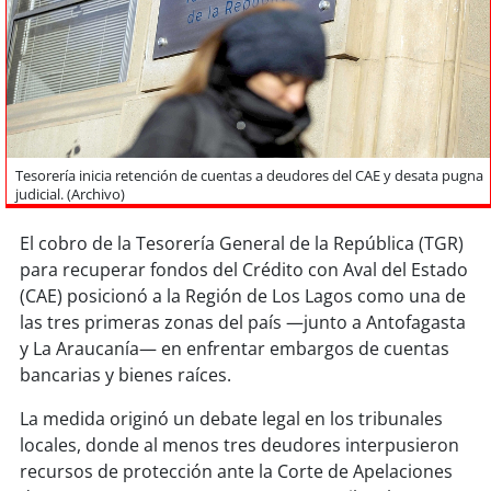
Sostenibilidad
soy
chile
soy
arica
soy
iquique
Tesorería inicia retención de cuentas a deudores del CAE y desata pugna
judicial. (Archivo)
soy
calama
El cobro de la Tesorería General de la República (TGR)
para recuperar fondos del Crédito con Aval del Estado
soy
antofagasta
(CAE) posicionó a la Región de Los Lagos como una de
las tres primeras zonas del país —junto a Antofagasta
soy
copiapó
y La Araucanía— en enfrentar embargos de cuentas
bancarias y bienes raíces.
soy
valparaíso
La medida originó un debate legal en los tribunales
soy
quillota
locales, donde al menos tres deudores interpusieron
recursos de protección ante la Corte de Apelaciones