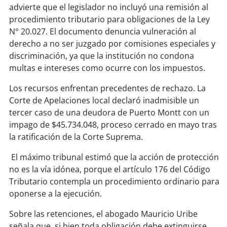
advierte que el legislador no incluyó una remisión al
procedimiento tributario para obligaciones de la Ley
soy
puertomontt
N° 20.027. El documento denuncia vulneración al
derecho a no ser juzgado por comisiones especiales y
soy
chiloé
discriminación, ya que la institución no condona
multas e intereses como ocurre con los impuestos.
Los recursos enfrentan precedentes de rechazo. La
Corte de Apelaciones local declaró inadmisible un
tercer caso de una deudora de Puerto Montt con un
impago de $45.734.048, proceso cerrado en mayo tras
la ratificación de la Corte Suprema.
El máximo tribunal estimó que la acción de protección
no es la vía idónea, porque el artículo 176 del Código
Tributario contempla un procedimiento ordinario para
oponerse a la ejecución.
Sobre las retenciones, el abogado Mauricio Uribe
señala que, si bien toda obligación debe extinguirse