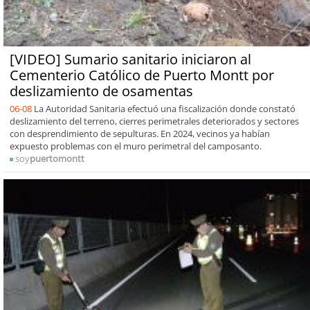
[VIDEO] Sumario sanitario iniciaron al
Cementerio Católico de Puerto Montt por
deslizamiento de osamentas
06-08
La Autoridad Sanitaria efectuó una fiscalización donde constató
deslizamiento del terreno, cierres perimetrales deteriorados y sectores
con desprendimiento de sepulturas. En 2024, vecinos ya habían
expuesto problemas con el muro perimetral del camposanto.
soy
puertomontt