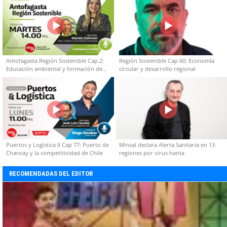
Antofagasta Región Sostenible Cap.2:
Región Sostenible Cap 60: Economía
Educación ambiental y formación de
circular y desarrollo regional
capacidades técnicas
Puertos y Logística II Cap 77: Puerto de
Minsal declara Alerta Sanitaria en 13
Chancay y la competitividad de Chile
regiones por virus hanta
RECOMENDADAS DEL EDITOR