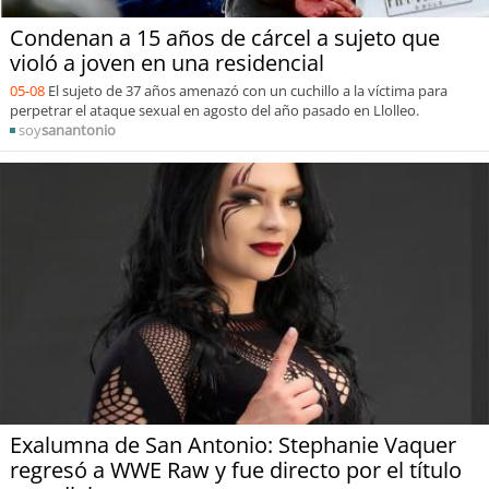
Condenan a 15 años de cárcel a sujeto que
violó a joven en una residencial
05-08
El sujeto de 37 años amenazó con un cuchillo a la víctima para
perpetrar el ataque sexual en agosto del año pasado en Llolleo.
soy
sanantonio
Exalumna de San Antonio: Stephanie Vaquer
regresó a WWE Raw y fue directo por el título