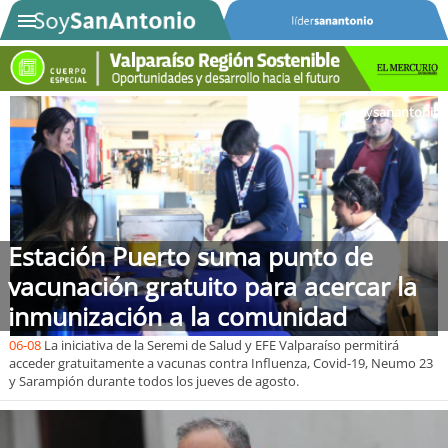
soy
sanantonio
SOYTV
Podcast
Actualidad
Estación Puerto suma punto de
Entretención
vacunación gratuito para acercar la
inmunización a la comunidad
Economía
06-08
La iniciativa de la Seremi de Salud y EFE Valparaíso permitirá
Deportes
acceder gratuitamente a vacunas contra Influenza, Covid-19, Neumo 23
y Sarampión durante todos los jueves de agosto.
Tecnología