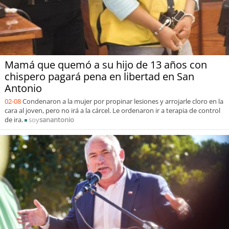
Mamá que quemó a su hijo de 13 años con
chispero pagará pena en libertad en San
Antonio
02-08
Condenaron a la mujer por propinar lesiones y arrojarle cloro en la
cara al joven, pero no irá a la cárcel. Le ordenaron ir a terapia de control
de ira.
soy
sanantonio