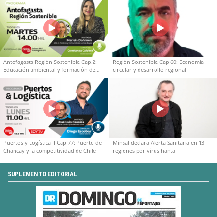
Antofagasta Región Sostenible Cap.2:
Región Sostenible Cap 60: Economía
Educación ambiental y formación de
circular y desarrollo regional
capacidades técnicas
Puertos y Logística II Cap 77: Puerto de
Minsal declara Alerta Sanitaria en 13
Chancay y la competitividad de Chile
regiones por virus hanta
SUPLEMENTO EDITORIAL