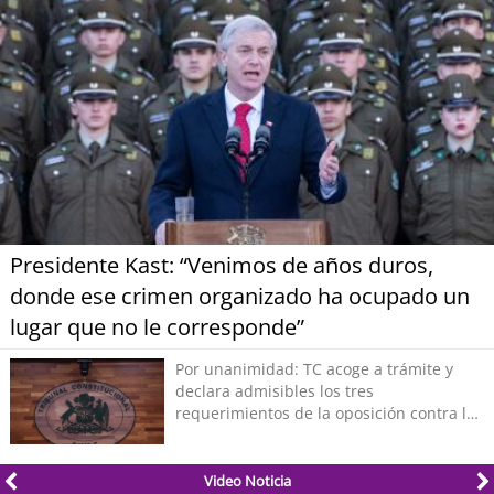
Presidente Kast: “Venimos de años duros,
donde ese crimen organizado ha ocupado un
lugar que no le corresponde”
Por unanimidad: TC acoge a trámite y
declara admisibles los tres
requerimientos de la oposición contra la
megarreforma
Video Noticia