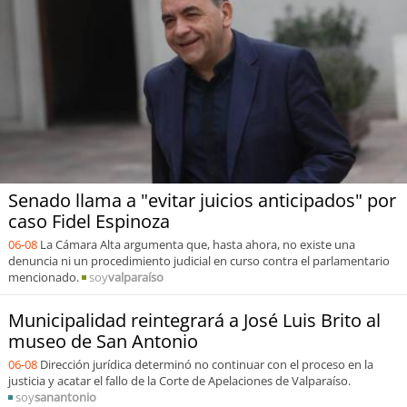
Sostenibilidad
soy
chile
soy
arica
soy
iquique
soy
calama
Senado llama a "evitar juicios anticipados" por
caso Fidel Espinoza
soy
antofagasta
06-08
La Cámara Alta argumenta que, hasta ahora, no existe una
denuncia ni un procedimiento judicial en curso contra el parlamentario
soy
copiapó
mencionado.
soy
valparaíso
Municipalidad reintegrará a José Luis Brito al
soy
valparaíso
museo de San Antonio
06-08
Dirección jurídica determinó no continuar con el proceso en la
soy
quillota
justicia y acatar el fallo de la Corte de Apelaciones de Valparaíso.
soy
sanantonio