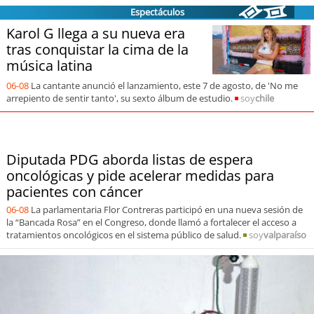
soy
sanantonio
Espectáculos
Karol G llega a su nueva era
soy
chillán
tras conquistar la cima de la
música latina
soy
sancarlos
06-08
La cantante anunció el lanzamiento, este 7 de agosto, de 'No me
arrepiento de sentir tanto', su sexto álbum de estudio.
soy
chile
soy
talcahuano
soy
concepción
Diputada PDG aborda listas de espera
oncológicas y pide acelerar medidas para
soy
coronel
pacientes con cáncer
soy
arauco
06-08
La parlamentaria Flor Contreras participó en una nueva sesión de
la “Bancada Rosa” en el Congreso, donde llamó a fortalecer el acceso a
tratamientos oncológicos en el sistema público de salud.
soy
valparaíso
soy
temuco
soy
valdivia
soy
osorno