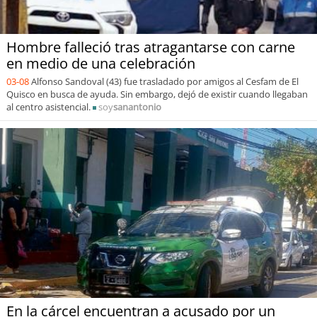
Hombre falleció tras atragantarse con carne
en medio de una celebración
03-08
Alfonso Sandoval (43) fue trasladado por amigos al Cesfam de El
Quisco en busca de ayuda. Sin embargo, dejó de existir cuando llegaban
al centro asistencial.
soy
sanantonio
En la cárcel encuentran a acusado por un