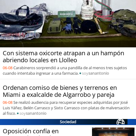
soy
puertomontt
soy
chiloé
Con sistema oxicorte atrapan a un hampón
abriendo locales en Llolleo
06-08
Carabineros sorprendió a una pandilla de al menos tres sujetos
cuando intentaba ingresar a una farmacia.
soy
sanantonio
Ordenan comiso de bienes y terrenos en
Miami a exalcalde de Algarrobo y pareja
06-08
Se realizó audiencia para recuperar especies adquiridas por José
Luis Yáñez, Belén Carrasco y Sixto Carrasco con platas de malversación
al fisco.
soy
sanantonio
Sociedad
Oposición confía en