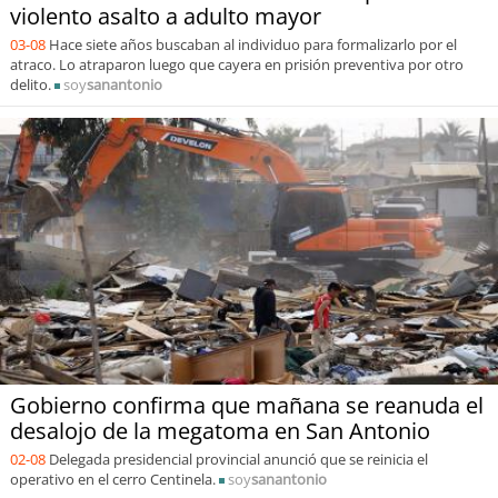
violento asalto a adulto mayor
03-08
Hace siete años buscaban al individuo para formalizarlo por el
atraco. Lo atraparon luego que cayera en prisión preventiva por otro
delito.
soy
sanantonio
Gobierno confirma que mañana se reanuda el
desalojo de la megatoma en San Antonio
02-08
Delegada presidencial provincial anunció que se reinicia el
operativo en el cerro Centinela.
soy
sanantonio