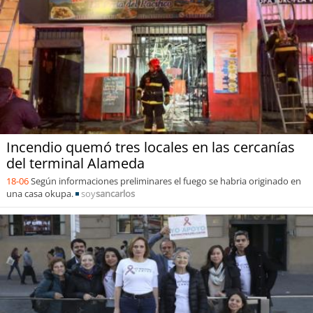
Incendio quemó tres locales en las cercanías
del terminal Alameda
18-06
Según informaciones preliminares el fuego se habria originado en
una casa okupa.
soy
sancarlos