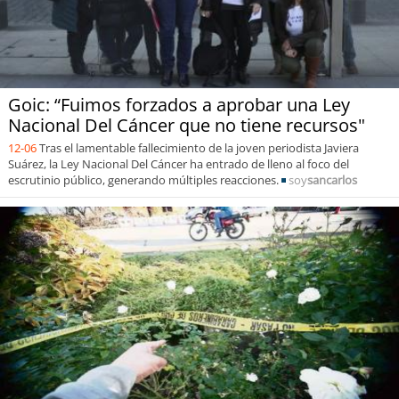
Goic: “Fuimos forzados a aprobar una Ley
Nacional Del Cáncer que no tiene recursos"
12-06
Tras el lamentable fallecimiento de la joven periodista Javiera
Suárez, la Ley Nacional Del Cáncer ha entrado de lleno al foco del
escrutinio público, generando múltiples reacciones.
soy
sancarlos