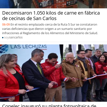
Decomisaron 1.050 kilos de carne en fábrica
de cecinas de San Carlos
06-09
En el recinto emplazado cerca de la Ruta 5 Sur se constataron
varias deficiencias que dieron origen a un sumario sanitario por
infracciones al Reglamento de los Alimentos del Ministerio de Salud.
soy
sancarlos
Copelec inauguró su planta fotovoltaica de