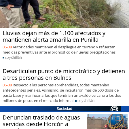
soy
puertomontt
soy
chiloé
Lluvias dejan más de 1.100 afectados y
mantienen alerta amarilla en Punilla
06-08
Autoridades mantienen el despliegue en terreno y refuerzan
medidas preventivas ante el pronóstico de nuevas precipitaciones.
soy
chillán
Desarticulan punto de microtráfico y detienen
a tres personas en Bulnes
06-08
Respecto a las personas aprehendidas, todas mantenían
antecedentes penales. Asimismo, se incautaron más de 500 dosis de
pasta base y marihuana, las que tendrían un avalúo cercano a los dos
millones de pesos en el mercado informal.
soy
chillán
Sociedad
Denuncian traslado de aguas
servidas desde Horcón a