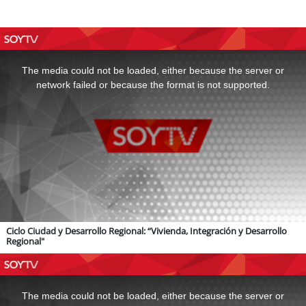
This
is
a
The media could not be loaded, either because the server or
modal
window.
network failed or because the format is not supported.
Ciclo Ciudad y Desarrollo Regional: “Vivienda, Integración y Desarrollo
Regional"
This
is
a
The media could not be loaded, either because the server or
modal
window.