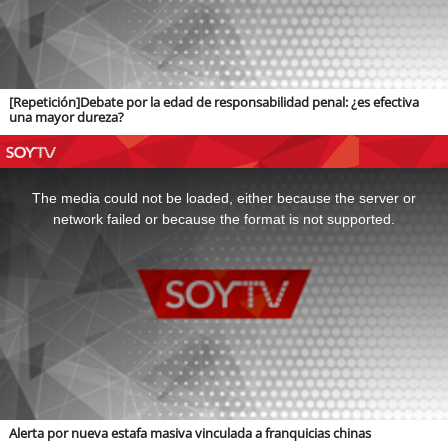
[Repetición]Debate por la edad de responsabilidad penal: ¿es efectiva
una mayor dureza?
This
is
a
The media could not be loaded, either because the server or
modal
window.
network failed or because the format is not supported.
Alerta por nueva estafa masiva vinculada a franquicias chinas