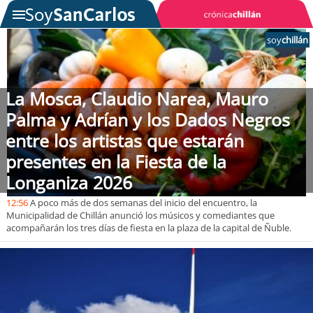
soy
chillán
SOYTV
La Mosca, Claudio Narea, Mauro
Palma y Adrían y los Dados Negros
Podcast
entre los artistas que estarán
Actualidad
presentes en la Fiesta de la
Longaniza 2026
Entretención
12:56
A poco más de dos semanas del inicio del encuentro, la
Municipalidad de Chillán anunció los músicos y comediantes que
Economía
acompañarán los tres días de fiesta en la plaza de la capital de Ñuble.
Deportes
Tecnología