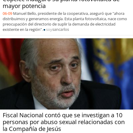
mayor potencia
06-09
Manuel Bello, presidente de la cooperativa, aseguró que "ahora
distribuimos y generamos energía. Esta planta fotovoltaica, nace como
preocupación del directorio de suplir la demanda de electricidad
existente en la región".
soy
sancarlos
Fiscal Nacional contó que se investigan a 10
personas por abuso sexual relacionadas con
la Compañía de Jesús