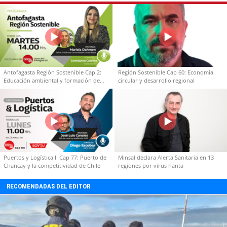
Antofagasta Región Sostenible Cap.2:
Región Sostenible Cap 60: Economía
Educación ambiental y formación de
circular y desarrollo regional
capacidades técnicas
Puertos y Logística II Cap 77: Puerto de
Minsal declara Alerta Sanitaria en 13
Chancay y la competitividad de Chile
regiones por virus hanta
RECOMENDADAS DEL EDITOR