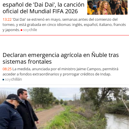
soy
sanantonio
español de 'Dai Dai', la canción
oficial del Mundial FIFA 2026
soy
chillán
13:22
'Dai Dai' se estrenó en mayo, semanas antes del comienzo del
torneo, y está grabada en cinco idiomas: inglés, español, italiano, francés
soy
sancarlos
y japonés.
soy
chile
soy
talcahuano
Declaran emergencia agrícola en Ñuble tras
soy
concepción
sistemas frontales
08:25
La medida, anunciada por el ministro Jaime Campos, permitirá
soy
coronel
acceder a fondos extraordinarios y prorrogar créditos de Indap.
soy
chillán
soy
arauco
soy
temuco
soy
valdivia
soy
osorno