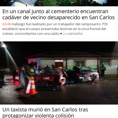
En un canal junto al cementerio encuentran
cadáver de vecino desaparecido en San Carlos
03-06
Hallazgo fue realizado por un trabajador del camposanto. PDI
estableció que el cuerpo presentaba lesiones en la zona frontal del
cráneo, concordantes con una caída.
soy
sancarlos
Un taxista murió en San Carlos tras
protagonizar violenta colisión