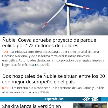
Sostenibilidad
soy
chile
soy
arica
soy
iquique
Ñuble: Coeva aprueba proyecto de parque
eólico por 172 millones de dólares
soy
calama
10:51
La iniciativa considera obras para poder conectarse al Sistema
Eléctrico Nacional, y de esa forma fortalecer la infraestructura
energética. Autoridades destacan la incorporación de energías limpias a
soy
antofagasta
la generación eléctrica.
soy
chillán
soy
copiapó
Dos hospitales de Ñuble se sitúan entre los 20
con mejor desempeño en el país
soy
valparaíso
09:11
El ministerio dio a conocer que los recintos de San Carlos y Chillán
alcanzaron estándar.
soy
chillán
soy
quillota
Espectáculos
Shakira lanza la versión en