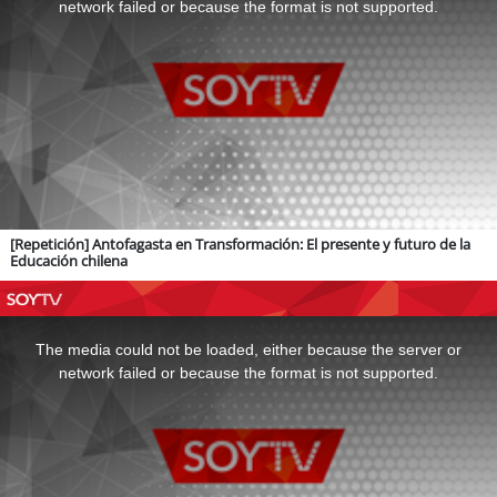
network failed or because the format is not supported.
[Repetición] Antofagasta en Transformación: El presente y futuro de la
Educación chilena
This
is
a
The media could not be loaded, either because the server or
modal
window.
network failed or because the format is not supported.