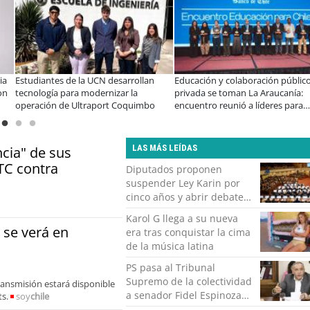
ia
Estudiantes de la UCN desarrollan
Educación y colaboración público
on
tecnología para modernizar la
privada se toman La Araucanía:
operación de Ultraport Coquimbo
encuentro reunió a líderes para
abordar las brechas y oportunid
LAS MÁS LEÍDAS
cia" de sus
TC contra
Diputados proponen
suspender Ley Karin por
cinco años y abrir debate
sobre sus disposiciones
Karol G llega a su nueva
 se verá en
era tras conquistar la cima
de la música latina
PS pasa al Tribunal
Supremo de la colectividad
transmisión estará disponible
a senador Fidel Espinoza
ts.
soy
chile
tras denuncia por VIF