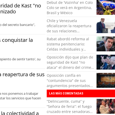
Debut de 'Vozinha' en Colo
ridad de Kast "no
Colo se verá en Argentina,
anizado
Brasil y México
Chile y Venezuela
 del secreto bancario",
oficializaron la reapertura
de sus relaciones
consulares
s conquistar la
Rabat abordó reforma al
sistema penitenciario:
Celdas individuales y
control de encomiendas
Oposición dijo que plan de
piento de sentir tanto', su
seguridad de Kast "no
ataca" el dinero del crimen
organizado
la reapertura de sus
Oposición confía en
"contundencia" de sus
argumentos presentados
en el TC contra
ra nos ponemos a trabajar
LAS MÁS COMENTADAS
Reconstrucción
star los servicios que hacen
“Delincuente, cuma” y
“Señora de feria”: el fuego
cruzado entre senadoras
la colectividad a