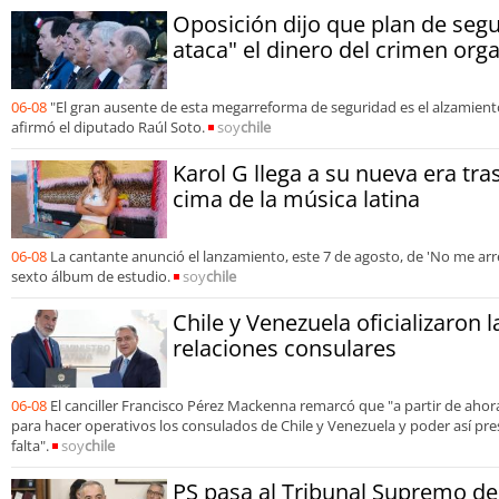
Oposición dijo que plan de segu
ataca" el dinero del crimen org
06-08
"El gran ausente de esta megarreforma de seguridad es el alzamiento
afirmó el diputado Raúl Soto.
soy
chile
Karol G llega a su nueva era tra
cima de la música latina
06-08
La cantante anunció el lanzamiento, este 7 de agosto, de 'No me arre
sexto álbum de estudio.
soy
chile
Chile y Venezuela oficializaron 
relaciones consulares
06-08
El canciller Francisco Pérez Mackenna remarcó que "a partir de aho
para hacer operativos los consulados de Chile y Venezuela y poder así pre
falta".
soy
chile
PS pasa al Tribunal Supremo de 