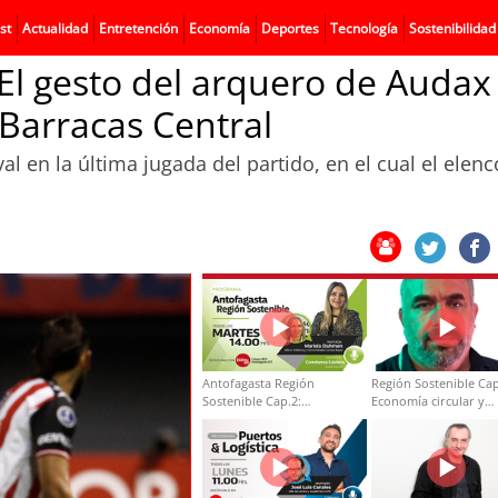
st
Actualidad
Entretención
Economía
Deportes
Tecnología
Sostenibilidad
l gesto del arquero de Audax
 Barracas Central
 en la última jugada del partido, en el cual el elenc
Antofagasta Región
Región Sostenible Cap
Sostenible Cap.2:
Economía circular y
Educación ambiental y
desarrollo regional
formación de capacidades
técnicas