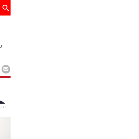
o
 60: