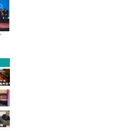
-
Llaman a interiorizarse de los
De una cocina familiar a un eq
programas de estudios para postular
10 personas: el crecimiento de I
informado al SAE
apoyado por Minera El Abra
ades