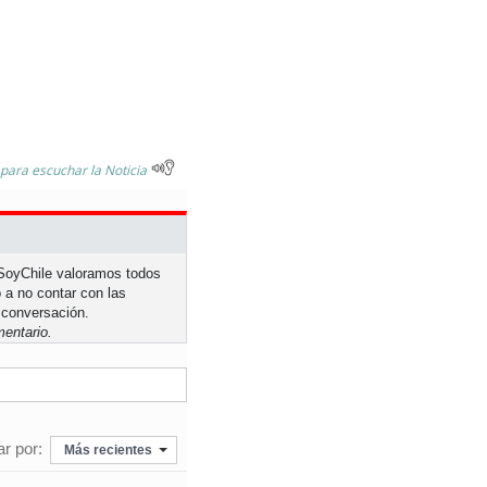
 para escuchar la Noticia
n SoyChile valoramos todos
 a no contar con las
 conversación.
entario.
r por:
Más recientes