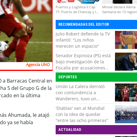
Puertos y Logística II Cap
Minsal declara Alerta
77: Puerto de Chancay y la
Sanitaria en 13 regio
competitividad de Chile
por virus hanta
RECOMENDADAS DEL EDITOR
Julio Robert defiende la TV
infantil: "Los niños
merecen un espacio"
Senador Espinoza (PS) está
bajo investigación de la
Agencia UNO
Fiscalía por acusaciones
cruzadas de agresión con
DEPORTES
su pareja
0 a Barracas Central en
Unión La Calera derrotó
echa 5 del Grupo G de la
con contundencia a
cado en la última
Wanderers, tuvo un
respiro y clasificó en Copa
'Diablas' van al Mundial
Chile
con la idea de quedar
omás Ahumada, le atajó
"entre las ocho primeras"
ndo ya se había
ACTUALIDAD