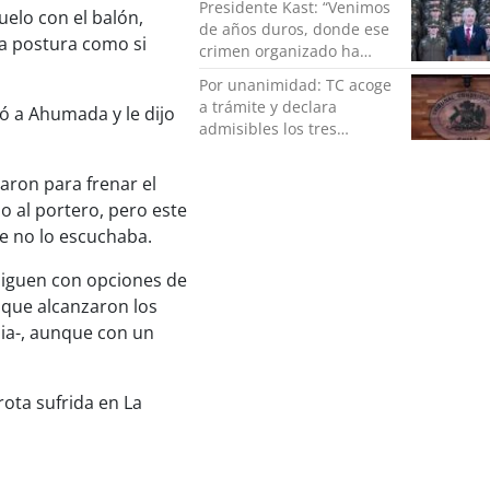
Presidente Kast: “Venimos
uelo con el balón,
de años duros, donde ese
a postura como si
crimen organizado ha
ocupado un lugar que no
Por unanimidad: TC acoge
le corresponde”
a trámite y declara
ró a Ahumada y le dijo
admisibles los tres
requerimientos de la
oposición contra la
aron para frenar el
megarreforma
o al portero, pero este
e no lo escuchaba.
' siguen con opciones de
o que alcanzaron los
ia-, aunque con un
rota sufrida en La