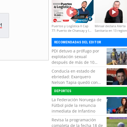
formación de capacidades
técnicas
!
Puertos y Logística II Cap
Minsal declara Alerta
77: Puerto de Chancay y la
Sanitaria en 13 regio
competitividad de Chile
por virus hanta
RECOMENDADAS DEL EDITOR
PDI detuvo a prófugo por
explotación sexual
después de más de 10
horas de navegación en la
Conducía en estado de
zona austral
ebriedad: Exarquero
Nelson Tapia quedó con
lesiones graves tras
DEPORTES
accidente vehicular
La Federación Noruega de
Fútbol pide la renuncia
inmediata de Infantino
Revisa la programación
completa de la fecha 18 de