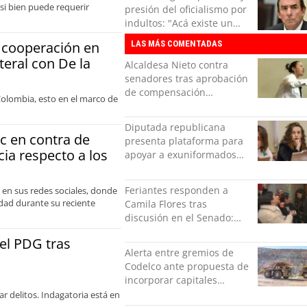
si bien puede requerir
presión del oficialismo por
indultos: "Acá existe un
derecho de petición"
a cooperación en
LAS MÁS COMENTADAS
teral con De la
Alcaldesa Nieto contra
senadores tras aprobación
de compensación
Colombia, esto en el marco de
municipal: "Gobierno
indolente"
Diputada republicana
c en contra de
presenta plataforma para
cia respecto a los
apoyar a exuniformados
condenados tras estallido
social
Feriantes responden a
 en sus redes sociales, donde
idad durante su reciente
Camila Flores tras
discusión en el Senado:
“Ser mujer de feria es un
del PDG tras
orgullo”
Alerta entre gremios de
Codelco ante propuesta de
incorporar capitales
privados
r delitos. Indagatoria está en