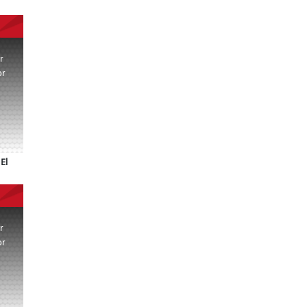
r
or
.
El
r
or
.