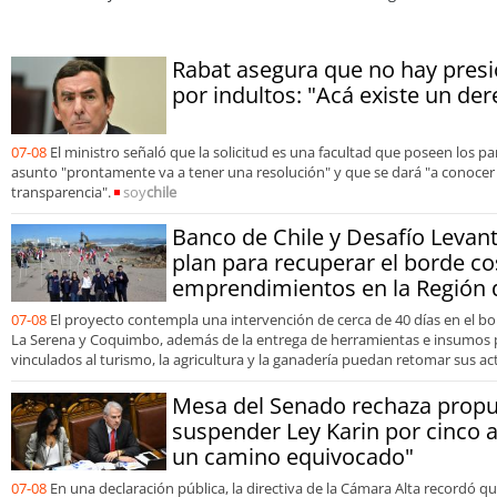
abor
Rabat asegura que no hay presió
por indultos: "Acá existe un der
07-08
El ministro señaló que la solicitud es una facultad que poseen los p
asunto "prontamente va a tener una resolución" y que se dará "a conoce
transparencia".
soy
chile
Banco de Chile y Desafío Levan
plan para recuperar el borde co
emprendimientos en la Región
07-08
El proyecto contempla una intervención de cerca de 40 días en el bo
La Serena y Coquimbo, además de la entrega de herramientas e insumos
vinculados al turismo, la agricultura y la ganadería puedan retomar sus ac
Mesa del Senado rechaza propu
suspender Ley Karin por cinco 
un camino equivocado"
07-08
En una declaración pública, la directiva de la Cámara Alta recordó 