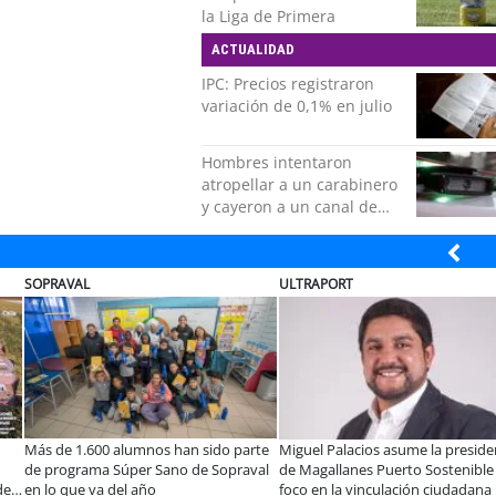
la Liga de Primera
ACTUALIDAD
IPC: Precios registraron
variación de 0,1% en julio
Hombres intentaron
atropellar a un carabinero
y cayeron a un canal de
regadío en Peñalolén
CO DE CHILE
COLEGIO RÍO LOA
EL
ación y colaboración público-
Llaman a interiorizarse de los
De
ada se toman La Araucanía:
programas de estudios para postular
10
entro reunió a líderes para
informado al SAE
ap