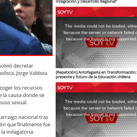
Integración y Desarrollo Regional"
This
is
a
The media could not be loaded, eithe
modal
window.
because the server or network failed 
because the format is not supported
solvió decretar
[Repetición] Antofagasta en Transformación: 
olista, Jorge Valdivia.
presente y futuro de la Educación chilena
 acoger los recursos
de la causa donde se
This
is
a
The media could not be loaded, eithe
buso sexual.
modal
window.
because the server or network failed 
because the format is not supported
arraigo nacional tras
ión que finalmente fue
 la indagatoria.