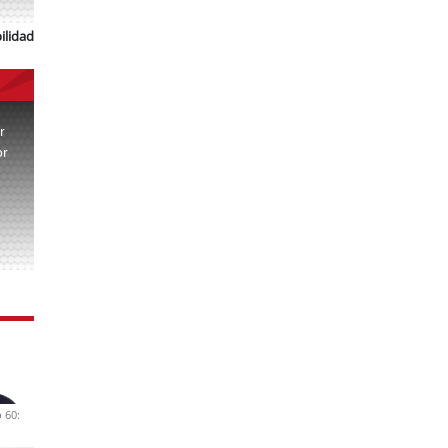
ilidad
r
or
.
 60: