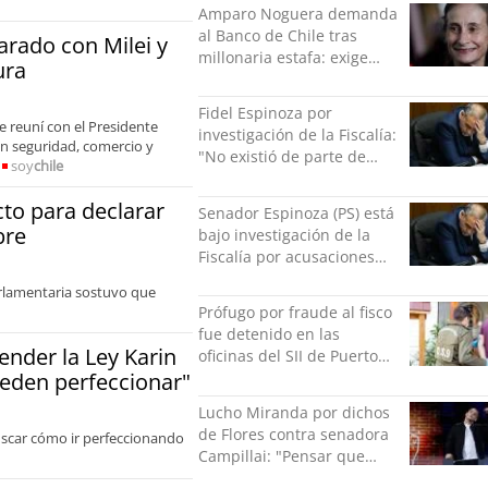
Amparo Noguera demanda
al Banco de Chile tras
arado con Milei y
millonaria estafa: exige
ura
más de $528 millones
Fidel Espinoza por
e reuní con el Presidente
investigación de la Fiscalía:
 en seguridad, comercio y
"No existió de parte de
soy
chile
nadie ningún acto de
violencia física ni verbal"
to para declarar
Senador Espinoza (PS) está
bre
bajo investigación de la
Fiscalía por acusaciones
cruzadas de agresión con
Parlamentaria sostuvo que
su pareja
Prófugo por fraude al fisco
fue detenido en las
ender la Ley Karin
oficinas del SII de Puerto
ueden perfeccionar"
Montt mientras pedía más
facturas
Lucho Miranda por dichos
de Flores contra senadora
uscar cómo ir perfeccionando
Campillai: "Pensar que
todo se consigue por pena