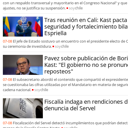
con un respaldo transversal y mayoritario en el Congreso Nacional" y que 
ajustes, no se justifica su suspensión.
soy
chile
Tras reunión en Cali: Kast pact
seguridad y fortalecimiento bila
Espriella
07-08
El jefe de Estado sostuvo un encuentro con el presidente electo de 
su ceremonia de investidura.
soy
chile
Pavez sobre publicación de Bori
Kast: "El gobierno no se pronun
reposteos"
07-08
El subsecretario abordó el contenido que compartió el expresidente
se cuestionaba las cifras utilizadas por el Mandatario en materia de segur
cadena nacional.
soy
chile
Fiscalía indaga en rendiciones 
denuncia del Servel
07-08
Fiscalización del Servel detectó incumplimientos que podrían detecta
manos de la Fiscalía Centro Norte.
soy
chile