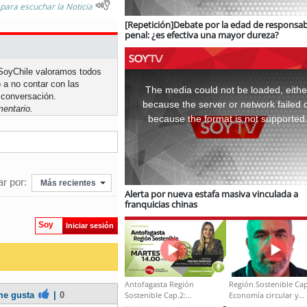
 para escuchar la Noticia
[Repetición]Debate por la edad de responsab
penal: ¿es efectiva una mayor dureza?
n SoyChile valoramos todos
This
is
 a no contar con las
a
The media could not be loaded, eithe
modal
 conversación.
window.
because the server or network failed 
entario.
because the format is not supported
r por:
Más recientes
Alerta por nueva estafa masiva vinculada a
franquicias chinas
Soy
Iniciar sesión
Antofagasta Región
Región Sostenible Cap
Sostenible Cap.2:
Economía circular y
e gusta
|
0
Educación ambiental y
desarrollo regional