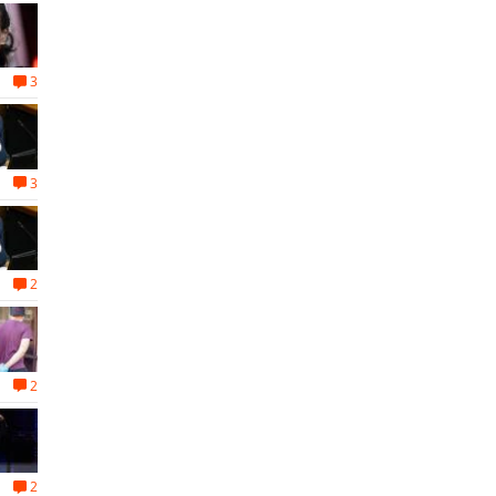
3
3
2
2
2