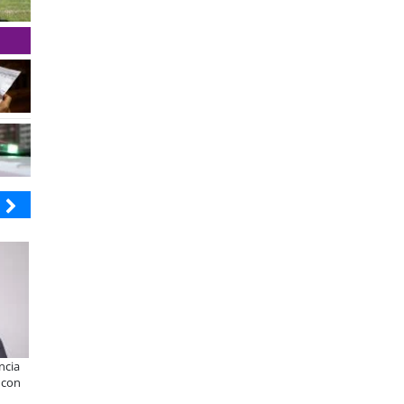
 ABRA
ELECTROLUX
 una cocina familiar a un equipo de
Claves para comprar
 personas: el crecimiento de Inkillay
electrodomésticos durante el Black
oyado por Minera El Abra
Sale