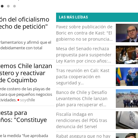
dar las brechas y oportunidades
LAS MÁS LEÍDAS
n del oficialismo
echo de petición"
Pavez sobre publicación de
Boric en contra de Kast: "El
gobierno no se pronuncia
arlamentarios y afirmó que el
respecto a los reposteos"
r debidamente con total
Mesa del Senado rechaza
propuesta para suspender
Ley Karin por cinco años:
temos Chile lanzan
"Constituye un camino
Tras reunión en Cali: Kast
stero y reactivar
equivocado"
pacta cooperación en
 de Coquimbo
seguridad y
rde costero de las playas de
fortalecimiento bilateral
Banco de Chile y Desafío
 para que pequeños negocios
con De la Espriella
Levantemos Chile lanzan
tividades.
soy
chile
plan para recuperar el
borde costero y reactivar
esta para
Fiscalía indaga en
emprendimientos en la
años: "Constituye
rendiciones del PDG tras
Región de Coquimbo
denuncia del Servel
que la medida "fue aprobada
Rabat asegura que no hay