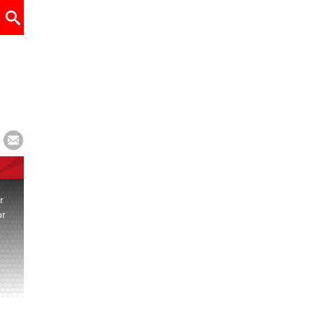
r
or
.