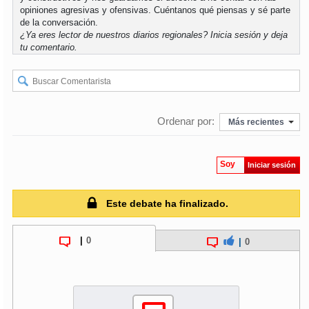
opiniones agresivas y ofensivas. Cuéntanos qué piensas y sé parte
de la conversación.
soy
puertomontt
¿Ya eres lector de nuestros diarios regionales?
Inicia sesión
y deja
tu comentario.
soy
chiloé
Ordenar por:
Más recientes
Soy
Iniciar sesión
Este debate ha finalizado.
|
0
|
0