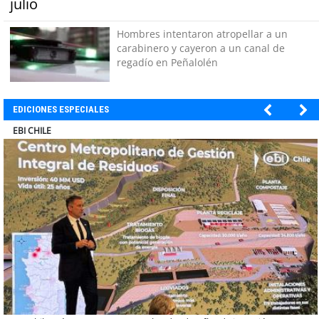
julio
Hombres intentaron atropellar a un
carabinero y cayeron a un canal de
regadío en Peñalolén
EDICIONES ESPECIALES
SOPRAVAL