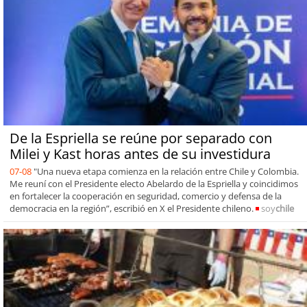
De la Espriella se reúne por separado con
Milei y Kast horas antes de su investidura
07-08
"Una nueva etapa comienza en la relación entre Chile y Colombia.
Me reuní con el Presidente electo Abelardo de la Espriella y coincidimos
en fortalecer la cooperación en seguridad, comercio y defensa de la
democracia en la región”, escribió en X el Presidente chileno.
soy
chile