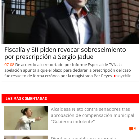
Fiscalía y SII piden revocar sobreseimiento
por prescripción a Sergio Jadue
07-08
De acuerdo a lo reportado por Informe Especial de TVN, la
apelación apunta a que el plazo para declarar la prescripción del caso
fue resuelto de forma errónea por la magistrada Paz Reyes.
soy
chile
LAS MÁS COMENTADAS
Alcaldesa Nieto contra senadores tras
aprobación de compensación municipal:
"Gobierno indolente"
5
Diputada republicana presenta