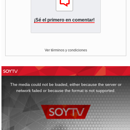
¡Sé el primero en comentar!
Ver términos y condiciones
This
is
a
The media could not be loaded, either because the server or
modal
window.
network failed or because the format is not supported.