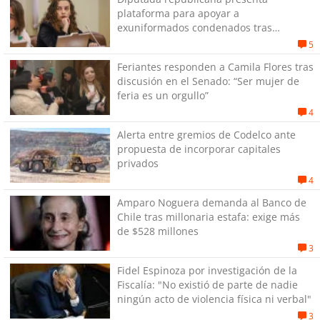
plataforma para apoyar a
exuniformados condenados tras
estallido social
5
Feriantes responden a Camila Flores tras
discusión en el Senado: “Ser mujer de
feria es un orgullo”
4
Alerta entre gremios de Codelco ante
propuesta de incorporar capitales
privados
4
Amparo Noguera demanda al Banco de
Chile tras millonaria estafa: exige más
de $528 millones
3
Fidel Espinoza por investigación de la
Fiscalía: "No existió de parte de nadie
ningún acto de violencia física ni verbal"
3