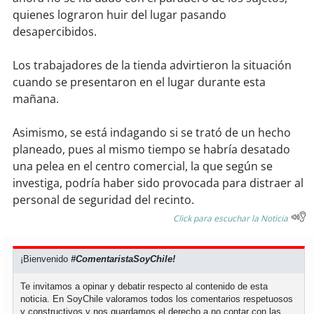
soy
sanantonio
quienes lograron huir del lugar pasando
desapercibidos.
soy
chillán
Los trabajadores de la tienda advirtieron la situación
soy
sancarlos
cuando se presentaron en el lugar durante esta
mañana.
soy
talcahuano
Asimismo, se está indagando si se trató de un hecho
soy
concepción
planeado, pues al mismo tiempo se habría desatado
una pelea en el centro comercial, la que según se
soy
coronel
investiga, podría haber sido provocada para distraer al
personal de seguridad del recinto.
soy
arauco
Click para escuchar la Noticia
soy
temuco
¡Bienvenido
#ComentaristaSoyChile!
soy
valdivia
Te invitamos a opinar y debatir respecto al contenido de esta
noticia. En SoyChile valoramos todos los comentarios respetuosos
soy
osorno
y constructivos y nos guardamos el derecho a no contar con las