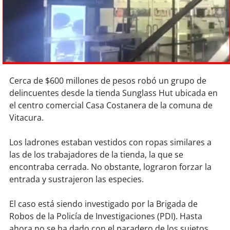
Sostenibilidad
soy
chile
soy
arica
Cerca de $600 millones de pesos robó un grupo de
soy
iquique
delincuentes desde la tienda Sunglass Hut ubicada en
el centro comercial Casa Costanera de la comuna de
soy
calama
Vitacura.
soy
antofagasta
Los ladrones estaban vestidos con ropas similares a
las de los trabajadores de la tienda, la que se
soy
copiapó
encontraba cerrada. No obstante, lograron forzar la
entrada y sustrajeron las especies.
soy
valparaíso
El caso está siendo investigado por la Brigada de
soy
quillota
Robos de la Policía de Investigaciones (PDI). Hasta
ahora no se ha dado con el paradero de los sujetos,