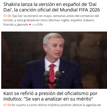
Shakira lanza la versión en español de 'Dai
Dai', la canción oficial del Mundial FIFA 2026
07-08
'Dai Dai' se estrenó en mayo, semanas antes del comienzo del
torneo, y está grabada en cinco idiomas: inglés, español, italiano,
francés y japonés.
soy
chile
Kast se refirió a presión del oficialismo por
indultos: "Se van a analizar en su mérito"
07-08
En cuanto a como dichos indultos podrían afectar la agenda de