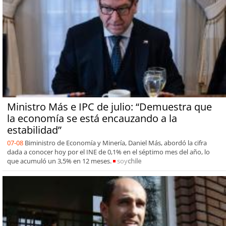
Ministro Más e IPC de julio: “Demuestra que
la economía se está encauzando a la
estabilidad”
07-08
Biministro de Economía y Minería, Daniel Más, abordó la cifra
dada a conocer hoy por el INE de 0,1% en el séptimo mes del año, lo
que acumuló un 3,5% en 12 meses.
soy
chile