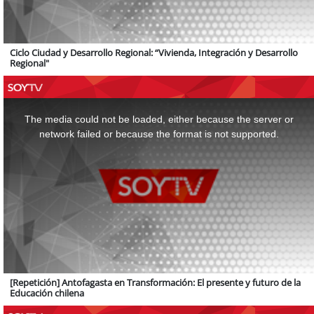
Ciclo Ciudad y Desarrollo Regional: “Vivienda, Integración y Desarrollo
Regional"
This
is
a
The media could not be loaded, either because the server or
modal
window.
network failed or because the format is not supported.
[Repetición] Antofagasta en Transformación: El presente y futuro de la
Educación chilena