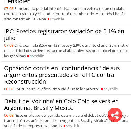
Peñalolén
07-08
Funcionario policial intentó fiscalizar a un vehículo que circulaba
contra el transito y el conductor trató de embestirlo. Automóvil había
sido robado en La Reina.
soy
chile
IPC: Precios registraron variación de 0,1% en
julio
07-08
Cifra acumula 3,5% en 12 meses y 2,9% durante el año. Suministro
de electricidad y arriendos fueron al alza, mientras que bajó el precio de
las gasolinas.
soy
chile
Oposición confía en "contundencia" de sus
argumentos presentados en el TC contra
Reconstrucción
06-08
Por su parte, el oficialismo pidió un fallo “pronto”.
soy
chile
Debut de 'Vozinha' en Colo Colo se verá en
Argentina, Brasil y México
06-08
"Este es el caso del partido que marcará el debut de Vozinha, cuya
transmisión estará disponible en Argentina, Brasil y México", señaló una
vocería de la empresa TNT Sports.
soy
chile