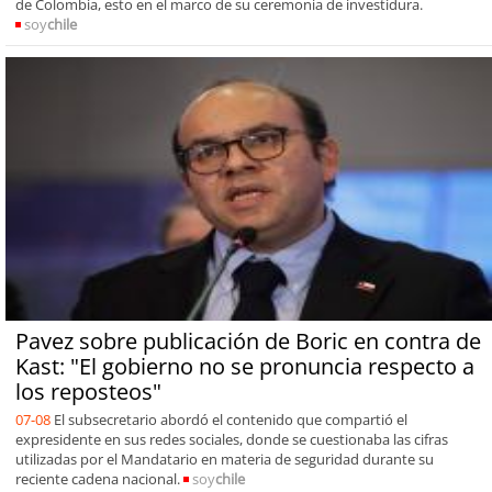
de Colombia, esto en el marco de su ceremonia de investidura.
soy
chile
Pavez sobre publicación de Boric en contra de
Kast: "El gobierno no se pronuncia respecto a
los reposteos"
07-08
El subsecretario abordó el contenido que compartió el
expresidente en sus redes sociales, donde se cuestionaba las cifras
utilizadas por el Mandatario en materia de seguridad durante su
reciente cadena nacional.
soy
chile