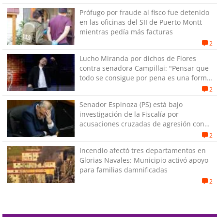
Prófugo por fraude al fisco fue detenido
en las oficinas del SII de Puerto Montt
mientras pedía más facturas
2
Lucho Miranda por dichos de Flores
contra senadora Campillai: "Pensar que
todo se consigue por pena es una forma
de quitar dignidad"
2
Senador Espinoza (PS) está bajo
investigación de la Fiscalía por
acusaciones cruzadas de agresión con
su pareja
2
Incendio afectó tres departamentos en
Glorias Navales: Municipio activó apoyo
para familias damnificadas
2