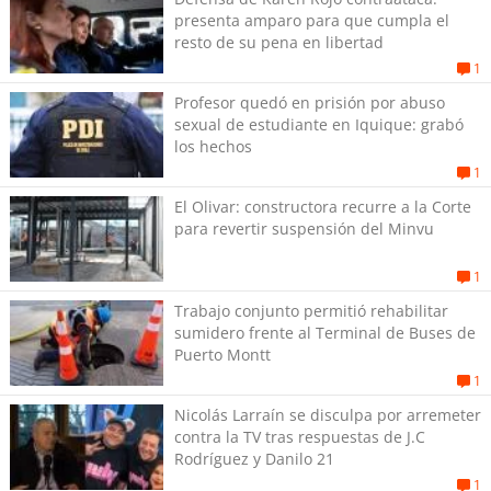
presenta amparo para que cumpla el
resto de su pena en libertad
1
Profesor quedó en prisión por abuso
sexual de estudiante en Iquique: grabó
los hechos
1
El Olivar: constructora recurre a la Corte
para revertir suspensión del Minvu
1
Trabajo conjunto permitió rehabilitar
sumidero frente al Terminal de Buses de
Puerto Montt
1
Nicolás Larraín se disculpa por arremeter
contra la TV tras respuestas de J.C
Rodríguez y Danilo 21
1