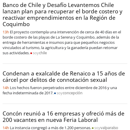
Sostenibilidad
Banco de Chile y Desafío Levantemos Chile
lanzan plan para recuperar el borde costero y
reactivar emprendimientos en la Región de
soy
chile
Coquimbo
soy
arica
13h
El proyecto contempla una intervención de cerca de 40 días en el
borde costero de las playas de La Serena y Coquimbo, además de la
entrega de herramientas e insumos para que pequeños negocios
soy
iquique
vinculados al turismo, la agricultura y la ganadería puedan retomar
sus actividades.
soy
chile
soy
calama
Condenan a exalcalde de Renaico a 15 años de
soy
antofagasta
cárcel por delitos de connotación sexual
14h
Los hechos fueron perpetrados entre diciembre de 2016 y una
soy
copiapó
fecha indeterminada de 2017.
soy
concepción
soy
valparaíso
Concón reunió a 16 empresas y ofreció más de
soy
quillota
200 vacantes en nueva Feria Laboral
14h
La instancia congregó a más de 1.200 personas.
soy
valparaíso