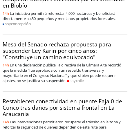
en Biobío
soy
puertomontt
14h
La iniciativa permitirá reforestar 4.000 hectáreas y beneficiará
directamente a 450 pequeños y medianos propietarios forestales.
soy
concepción
soy
chiloé
Mesa del Senado rechaza propuesta para
suspender Ley Karin por cinco años:
"Constituye un camino equivocado"
14h
En una declaración pública, la directiva de la Cámara Alta recordó
que la medida "fue aprobada con un respaldo transversal y
mayoritario en el Congreso Nacional" y que si bien puede requerir
ajustes, no se justifica su suspensión.
soy
chile
Restablecen conectividad en puente Faja 0 de
Cunco tras daños por sistema frontal en La
Araucanía
14h
Las intervenciones permitieron recuperar el tránsito en la zona y
reforzar la seguridad de quienes dependen de esta ruta para