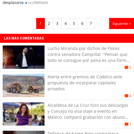
desplazarse.
soy
temuco
1
2
3
4
5
6
7
Siguiente »
LAS MÁS COMENTADAS
Lucho Miranda por dichos de Flores
contra senadora Campillai: "Pensar que
todo se consigue por pena es una forma
de quitar dignidad"
5
Alerta entre gremios de Codelco ante
propuesta de incorporar capitales
privados
4
Alcaldesa de La Cruz hizo sus descargos
y Concejo no visa viaje a evento en
México: comparó grabación con abuso
sexual infantil
1
Defensa de Karen Rojo contraataca: