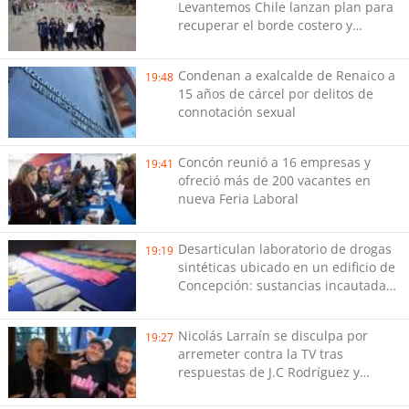
Levantemos Chile lanzan plan para
recuperar el borde costero y
reactivar emprendimientos en la
Región de Coquimbo
Condenan a exalcalde de Renaico a
19:48
15 años de cárcel por delitos de
connotación sexual
Concón reunió a 16 empresas y
19:41
ofreció más de 200 vacantes en
nueva Feria Laboral
Desarticulan laboratorio de drogas
19:19
sintéticas ubicado en un edificio de
Concepción: sustancias incautadas
están avaluadas en cerca de $98
millones
Nicolás Larraín se disculpa por
19:27
arremeter contra la TV tras
respuestas de J.C Rodríguez y
Danilo 21