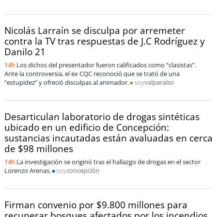
soy
sanantonio
soy
chillán
Nicolás Larraín se disculpa por arremeter
contra la TV tras respuestas de J.C Rodríguez y
soy
sancarlos
Danilo 21
14h
Los dichos del presentador fueron calificados como “clasistas”.
soy
talcahuano
Ante la controversia, el ex CQC reconoció que se trató de una
“estupidez” y ofreció disculpas al animador.
soy
valparaíso
soy
concepción
Desarticulan laboratorio de drogas sintéticas
soy
coronel
ubicado en un edificio de Concepción:
sustancias incautadas están avaluadas en cerca
soy
arauco
de $98 millones
14h
La investigación se originó tras el hallazgo de drogas en el sector
soy
temuco
Lorenzo Arenas.
soy
concepción
soy
valdivia
Firman convenio por $9.800 millones para
recuperar bosques afectados por los incendios
soy
osorno