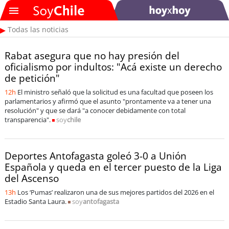
Todas las noticias
Rabat asegura que no hay presión del
SOYTV
oficialismo por indultos: "Acá existe un derecho
de petición"
Podcast
12h
El ministro señaló que la solicitud es una facultad que poseen los
parlamentarios y afirmó que el asunto "prontamente va a tener una
Actualidad
resolución" y que se dará "a conocer debidamente con total
transparencia".
soy
chile
Entretención
Deportes Antofagasta goleó 3-0 a Unión
Economía
Española y queda en el tercer puesto de la Liga
del Ascenso
Deportes
13h
Los ‘Pumas’ realizaron una de sus mejores partidos del 2026 en el
Estadio Santa Laura.
soy
antofagasta
Tecnología