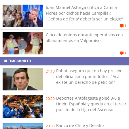
Juan Manuel Astorga critica a Camila
Flores por dichos hacia Campillai:
"'Señora de feria' debería ser un elogio"
1
Cinco detenidos durante operativos con
allanamientos en Valparaíso
1
ULTIMO MINUTO
Rabat asegura que no hay presión
21:10
del oficialismo por indultos: "Acá
existe un derecho de petición"
Deportes Antofagasta goleó 3-0 a
20:20
Unión Española y queda en el tercer
puesto de la Liga del Ascenso
Banco de Chile y Desafío
20:03