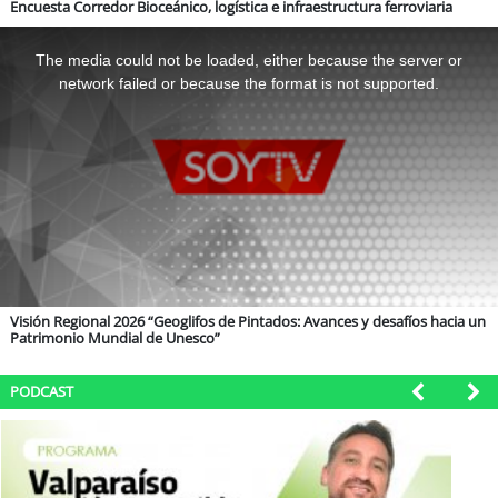
soy
sanantonio
Encuesta Corredor Bioceánico, logística e infraestructura ferroviaria
This
is
a
soy
chillán
The media could not be loaded, either because the server or
modal
window.
network failed or because the format is not supported.
soy
sancarlos
soy
talcahuano
soy
concepción
soy
coronel
Visión Regional 2026 “Geoglifos de Pintados: Avances y desafíos hacia un
soy
arauco
Patrimonio Mundial de Unesco”
soy
temuco
PODCAST
soy
valdivia
soy
osorno