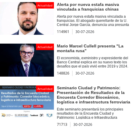
abordarán las transformaciones que están
Alerta por nueva estafa masiva
Actualidad
marcando el presente y las acciones
vinculada a franquicias chinas
necesarias para construir un futuro con una
educación más inclusiva, innovadora y de
Alerta por nueva estafa masiva vinculada a
mayor calidad para las nuevas generaciones.
franquicias. El abogado querellante de la U.
Central Jorge García, denuncia una presunta
estafa relacionada con una plataforma que
114961
30-07-2026
ofrecía oportunidades de negocio asociadas a
la importación de productos desde China.
Mario Marcel Cullell presenta "La
Actualidad
montaña rusa"
El economista, exministro y expresidente del
Banco Central explica en su nuevo texto los
desafíos que el país vivió entre 2019 y 2024.
148826
30-07-2026
Seminario Ciudad y Patrimonio:
Actualidad
Presentación de Resultados de la
Encuesta Corredor Bioceánico,
logística e infraestructura ferroviaria
Este seminario presentará los principales
resultados de la Encuesta Ciudad y
Patrimonio: Logística e Infraestructura
Ferroviaria, promoviendo una conversación
71713
30-07-2026
pública sobre los desafíos y oportunidades del
desarrollo urbano, la puesta en valor del