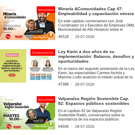
Minería &Comunidades Cap 47:
Actualidad
Empleabilidad y capacitación minera
En este capitulo conversamos con José
Coordinador (s) y Ejecutivo de Empresas OMIL
Municipalidad de Alto Hospicio sobre el
desarrollo de las comunidades mineras a
49528
29-07-2026
través de la capacitación y oportunidades de
empleo en la región. Además conocimos la
iniciativa de inclusión del Laboratorio de
Diseño Comunitario“Barquito de Papel”.
Ley Karin a dos años de su
Conversatorios
implementación: Balance, desafíos y
oportunidades
En el marco del segundo aniversario de la Ley
Karin, las especialistas Carmen Archila y
Marjorie Lodis analizan el estado actual de la
normativa que transformó las relaciones
47388
28-07-2026
laborales en Chile. Durante el encuentro,
revisarán los principales aprendizajes, las
brechas detectadas en las empresas y las
claves para mejorar su aplicación en las
Valparaíso Región Sostenible Cap.
Actualidad
distintas organizaciones.
82: Espacios públicos sostenibles
En el capítulo 82 de Valparaíso Región
Sostenible Radio, conversamos sobre la
importancia de los espacios públicos
sostenibles, que permiten la construcción de
64036
28-07-2026
una ciudad más segura, inclusiva y con mejor
calidad de vida, junto a Carolina Corti,