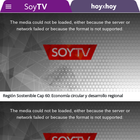
This
is
a
The media could not be loaded, either because the server or
modal
window.
network failed or because the format is not supported.
SOYTV
Podcast
Actualidad
Entretención
Región Sostenible Cap 60: Economía circular y desarrollo regional
Economía
This
is
a
The media could not be loaded, either because the server or
Deportes
modal
window.
network failed or because the format is not supported.
Tecnología