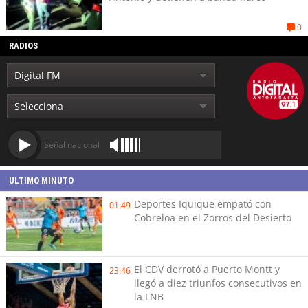
0
RADIOS
Señal nacional
ULTIMO MINUTO
Deportes Iquique empató con
01:49
Cobreloa en el Zorros del Desierto
El CDV derrotó a Puerto Montt y
23:46
llegó a diez triunfos consecutivos en
la LNB