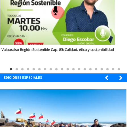
soy
puertomontt
soy
chiloé
Tarapacá región sostenible Cap 64. Recuperación de vegas y Bofedales
EDICIONES ESPECIALES
EBI CHILE