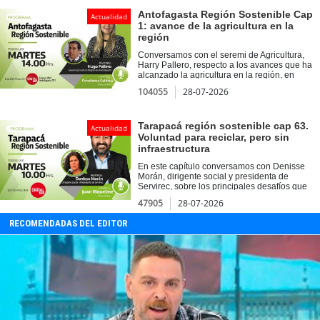
Alcaldesa de Quilpué. Además, en nuestra
sección Voces Sostenibles, dialogamos con
Antofagasta Región Sostenible Cap
Actualidad
Carlos Vásquez, Gerente Comercial de
1: avance de la agricultura en la
Covisa.
región
Conversamos con el seremi de Agricultura,
Harry Pallero, respecto a los avances que ha
alcanzado la agricultura en la región, en
medio del desierto más árido del mundo.
104055
28-07-2026
Instancia, donde abordamos ejemplos
exitosos, como los agricultores de Alto La
Portada, y del interior de la zona. Además, en
Voces Sostenibles. Nos acompañó Rosa
Tarapacá región sostenible cap 63.
Actualidad
Catalán, quien dio a conocer su
Voluntad para reciclar, pero sin
emprendimiento relacionado con el reciclaje y
infraestructura
las asesorías que realiza en materia de
innovación.
En este capítulo conversamos con Denisse
Morán, dirigente social y presidenta de
Servirec, sobre los principales desafíos que
enfrenta Tarapacá para avanzar en materia de
47905
28-07-2026
reciclaje, las brechas de infraestructura
existentes y la necesidad de fortalecer los
RECOMENDADAS DEL EDITOR
sistemas de acopio para responder al
creciente interés ciudadano por reciclar.
Además, conocimos la iniciativa
Atomecológico, que impulsa soluciones
innovadoras para promover una cultura más
sostenible y avanzar hacia una verdadera
economía circular en la región.