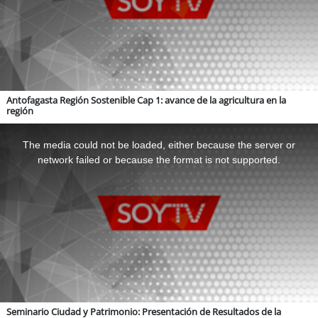
Sostenibilidad
soy
chile
soy
arica
Antofagasta Región Sostenible Cap 1: avance de la agricultura en la
región
soy
iquique
This
is
a
The media could not be loaded, either because the server or
soy
calama
modal
window.
network failed or because the format is not supported.
soy
antofagasta
soy
copiapó
soy
valparaíso
soy
quillota
Seminario Ciudad y Patrimonio: Presentación de Resultados de la