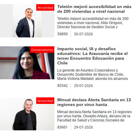
patrimonio ferroviario, la reconversión de
espacios estratégicos, la logística regional y el
Teletón mejoró accesibilidad en más
Actualidad
rol del ferrocarril en el futuro de Antofagasta.
de 200 viviendas a nivel nacional
Asimismo, se abordará su potencial
vinculación con el Corredor Bioceánico, como
Teletón mejoró accesibilidad en más de 200
una oportunidad para fortalecer la
viviendas a nivel nacional. Aldo Orrigoni,
conectividad y el desarrollo económico del
Director Nacional de Gestión Social y
norte de Chile.
Voluntariado de Teletón conversa en Soy Tv
56890
30-07-2026
sobre los más de 600 voluntarios que
participaron en una nueva jornada nacional
del Programa Abre de Teletón.
Impacto social, IA y desafíos
Conversatorios
educativos: La Araucanía recibe el
tercer Encuentro Educación para
Chile
La gerente de Asuntos Corporativos y
Desarrollo Sostenible de Banco de Chile,
María Victoria Martabit, aborda los alcances
del 3° Encuentro Educación para Chile. El
85542
29-07-2026
evento, coorganizado junto a CorpAraucanía y
Empresas x Chile en Temuco, abrirá el debate
sobre la incorporación de Inteligencia Artificial,
el impacto social y los grandes retos del
Minsal declara Alerta Sanitaria en 13
Actualidad
sistema educativo regional y el aporte del
regiones por virus hanta
Programa Educación para Chile.
Minsal declara Alerta Sanitaria en 13 regiones
por virus hanta. Osvaldo Artaza, decano de la
Facultad de Salud y Ciencias Sociales de
Universidad de Las Américas explica las
83661
29-07-2026
razones de esta medida y la letalidad de la
enfermedad.