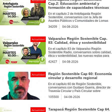
Actualidad
estratégico de la minería y la industria en la
Cap.2: Educación ambiental y
región Tarapacá.
formación de capacidades técnicas
En el capítulo 2 de Antofagasta Región
Sostenible, conversamos con la Jefa de
Asuntos Públicos y Comunidades de Lomas
Bayas, Mariela Dahmen acerca del programa
34209
04-08-2026
Semillero LomasLab, el cual entrega
capacidades técnicas y socio emocionales a
estudiantes del Liceo Politécnico Los
Arenales. Asimismo, en Voces Sostenibles,
Valparaíso Región Sostenible Cap.
Actualidad
tuvimos como invitado a Rodolfo Tapia,
83: Calidad, ética y sostenibilidad
encargado de metodologías de Verdical, con
quien profundizamos en la importancia de la
En el capítulo 83 de Valparaíso Región
educación ambiental.
Sostenible Radio, conversamos sobre calidad,
ética y sostenibilidad, las nuevas reglas para
las organizaciones del futuro junto al doctor
42427
04-08-2026
Elías Bracho Cordero, director Académico del
Magíster en Sistemas Integrados de Gestión
de la Calidad UVM. Además, en nuestra
sección Voces Sostenibles, dialogamos con
Región Sostenible Cap 60: Economía
Actualidad
Eva Soto Acevedo, académica de la Facultad
circular y desarrollo regional
de Ingeniería y coordinadora del Diplomado
Energía 2030 de la Universidad de Playa
En el capítulo 60 de Región Sostenible,
Ancha.
conversamos con Gustavo Guerra, director de
Travesía Circular y País Circular sobre
economía circular y desarrollo regional.
105500
04-08-2026
Además, en nuestra sección de iniciativas
sostenibles, conversamos con Eduardo
Sandoval, psicólogo y académico del Magíster
en Neurociencias de la Universidad
Tarapacá Región Sostenible Cap 64.
Actualidad