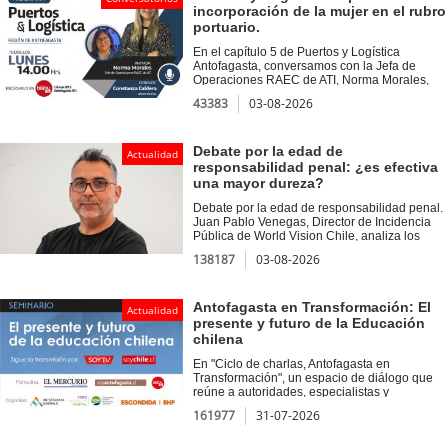
de Viña del Mar; Martín Andrade, director
conversamos junto a Margarita Norambuena
incorporación de la mujer en el rubro
Ejecutivo Corporación Ciudades y Ricardo
Valdivia, Profesora del Departamento de
portuario.
Abuauad, decano del Campus Creativo UNAB
Ingeniería Eléctrica de la Universidad Técnica
y profesor UC.
Federico Santa María.
En el capítulo 5 de Puertos y Logística
Antofagasta, conversamos con la Jefa de
Operaciones RAEC de ATI, Norma Morales,
quien compartió su experiencia como
43383
03-08-2026
trabajadora en el rubro portuario y destacó la
importancia de la inserción femenina en este
sector. Asimismo, en Voces del Puerto, nos
acompañó Pablo Miranda, académico de la
Debate por la edad de
Actualidad
UCN, con quien abordamos las oportunidades
responsabilidad penal: ¿es efectiva
y desafíos del corredor bioceánico.
una mayor dureza?
Debate por la edad de responsabilidad penal.
Juan Pablo Venegas, Director de Incidencia
Pública de World Vision Chile, analiza los
alcances de las nuevas propuestas del
138187
03-08-2026
Ejecutivo, el rol del crimen organizado en el
reclutamiento de menores y las alternativas
basadas en prevención y reinserción social.
Antofagasta en Transformación: El
Actualidad
presente y futuro de la Educación
chilena
En "Ciclo de charlas, Antofagasta en
Transformación", un espacio de diálogo que
reúne a autoridades, especialistas y
destacadas personalidades del ámbito
161977
31-07-2026
educativo para analizar los desafíos, avances
y oportunidades que enfrenta la educación en
Chile. A través de una conversación abierta, se