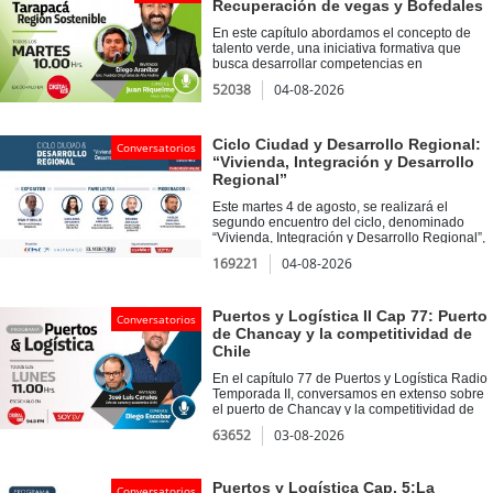
Autónoma.
Recuperación de vegas y Bofedales
En este capítulo abordamos el concepto de
talento verde, una iniciativa formativa que
busca desarrollar competencias en
sostenibilidad y economía circular en
52038
04-08-2026
estudiantes de educación superior. Además,
nos acompañó Diego Aranibar, quien abordó
la importancia de la recuperación de vegas y
bofedales a través de la Iniciativa Más Agua,
Ciclo Ciudad y Desarrollo Regional:
Conversatorios
un proyecto que rescata técnicas ancestrales
“Vivienda, Integración y Desarrollo
aymaras para la gestión sostenible del recurso
Regional”
hídrico en ecosistemas altoandinos.
Este martes 4 de agosto, se realizará el
segundo encuentro del ciclo, denominado
“Vivienda, Integración y Desarrollo Regional”,
instancia organizada por la Cámara Chilena
169221
04-08-2026
de la Construcción de Valparaíso y El Mercurio
de Valparaíso, que reúne a especialistas en la
materia, para compartir sus visiones acerca
del futuro de nuestras ciudades y el desafío de
Puertos y Logística II Cap 77: Puerto
Conversatorios
impulsar un desarrollo territorial que mejore la
de Chancay y la competitividad de
calidad de vida de las personas, amplíe el
Chile
acceso a la vivienda y resguarde la identidad y
las particularidades geográficas de cada
En el capítulo 77 de Puertos y Logística Radio
comunidad, fortaleciendo la descentralización
Temporada II, conversamos en extenso sobre
y promoviendo un desarrollo más equitativo.
el puerto de Chancay y la competitividad de
La actividad contará con la exposición
Chile junto a José Luis Canales, jefe de
63652
03-08-2026
principal del Ministro de Vivienda y
carrera y académico de la Facultad de
Urbanismo, Iván Poduje. Posteriormente se
Ingeniería, Negocios y Ciencias
desarrollará un panel de conversación
Agroambientales de la Universidad de Viña
integrado por Macarena Ripamonti, alcaldesa
del Mar. Además, en Voces del Puerto
Puertos y Logística Cap. 5:La
Conversatorios