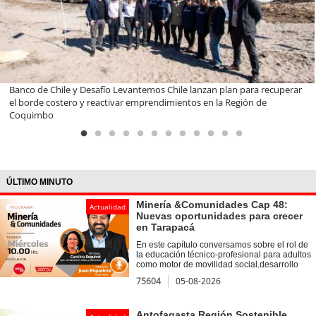
EBI Chile reúne a expertos para abordar desafíos de inversión e
infraestructura en gestión circular de residuos
ÚLTIMO MINUTO
Minería &Comunidades Cap 48:
Actualidad
Nuevas oportunidades para crecer
en Tarapacá
En este capítulo conversamos sobre el rol de
la educación técnico-profesional para adultos
como motor de movilidad social,desarrollo
regional, las especialidades con mayor
75604
05-08-2026
demanda, los desafíos de formar talento para
sectores estratégicos como la minería, la
logística y los servicios. Además, conocemos
la experiencia de EBI Chile como socio
Antofagasta Región Sostenible