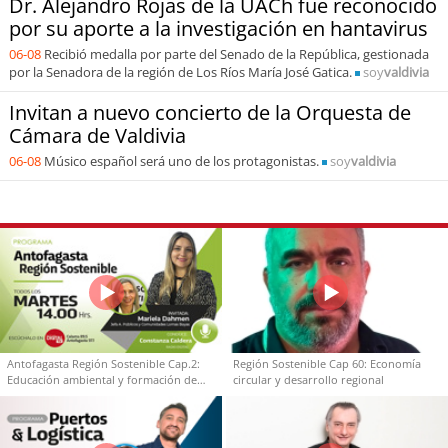
Dr. Alejandro Rojas de la UACh fue reconocido
por su aporte a la investigación en hantavirus
06-08
Recibió medalla por parte del Senado de la República, gestionada
por la Senadora de la región de Los Ríos María José Gatica.
soy
valdivia
Invitan a nuevo concierto de la Orquesta de
Cámara de Valdivia
06-08
Músico español será uno de los protagonistas.
soy
valdivia
Antofagasta Región Sostenible Cap.2:
Región Sostenible Cap 60: Economía
Educación ambiental y formación de
circular y desarrollo regional
capacidades técnicas