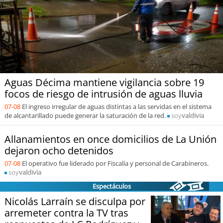
Sostenibilidad
soy
chile
soy
arica
soy
iquique
Aguas Décima mantiene vigilancia sobre 19
focos de riesgo de intrusión de aguas lluvia
soy
calama
07-08
El ingreso irregular de aguas distintas a las servidas en el sistema
de alcantarillado puede generar la saturación de la red.
soy
valdivia
soy
antofagasta
Allanamientos en once domicilios de La Unión
dejaron ocho detenidos
soy
copiapó
07-08
El operativo fue liderado por Fiscalía y personal de Carabineros.
soy
valdivia
soy
valparaíso
Espectáculos
Nicolás Larraín se disculpa por
soy
quillota
arremeter contra la TV tras