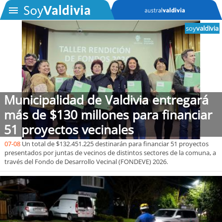
soy
valdivia
SOYTV
Podcast
Municipalidad de Valdivia entregará
Actualidad
más de $130 millones para financiar
51 proyectos vecinales
Entretención
07-08
Un total de $132.451.225 destinarán para financiar 51 proyectos
presentados por juntas de vecinos de distintos sectores de la comuna, a
Economía
través del Fondo de Desarrollo Vecinal (FONDEVE) 2026.
Deportes
Tecnología