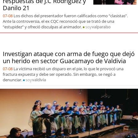
respuestas de J.C Rodríguez y
soy
sanantonio
Danilo 21
07-08
Los dichos del presentador fueron calificados como “clasistas”.
soy
chillán
Ante la controversia, el ex CQC reconoció que se trató de una
“estupidez” y ofreció disculpas al animador.
soy
valparaíso
soy
sancarlos
soy
talcahuano
Investigan ataque con arma de fuego que dejó
un herido en sector Guacamayo de Valdivia
soy
concepción
07-08
La víctima recibió un disparo en el pie, lo que le provocó una
fractura expuesta y debe ser operado. Sin embargo, se negó a
soy
coronel
denunciar.
soy
valdivia
soy
arauco
soy
temuco
soy
valdivia
soy
osorno