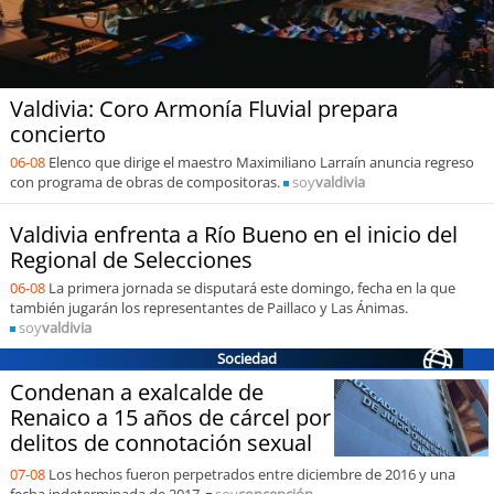
soy
puertomontt
Valdivia: Coro Armonía Fluvial prepara
soy
chiloé
concierto
06-08
Elenco que dirige el maestro Maximiliano Larraín anuncia regreso
con programa de obras de compositoras.
soy
valdivia
Valdivia enfrenta a Río Bueno en el inicio del
Regional de Selecciones
06-08
La primera jornada se disputará este domingo, fecha en la que
también jugarán los representantes de Paillaco y Las Ánimas.
soy
valdivia
Sociedad
Condenan a exalcalde de
Renaico a 15 años de cárcel por
delitos de connotación sexual
07-08
Los hechos fueron perpetrados entre diciembre de 2016 y una