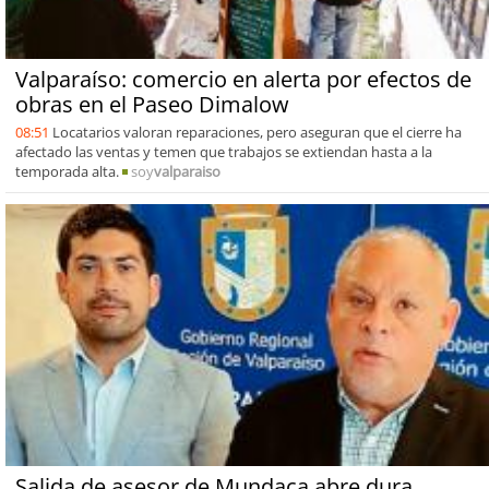
Valparaíso: comercio en alerta por efectos de
obras en el Paseo Dimalow
08:51
Locatarios valoran reparaciones, pero aseguran que el cierre ha
afectado las ventas y temen que trabajos se extiendan hasta a la
temporada alta.
soy
valparaiso
Salida de asesor de Mundaca abre dura