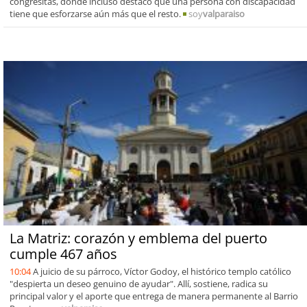
congresitas, donde incluso destacó que una persona con discapacidad
tiene que esforzarse aún más que el resto.
soy
valparaiso
La Matriz: corazón y emblema del puerto
cumple 467 años
10:04
A juicio de su párroco, Víctor Godoy, el histórico templo católico
"despierta un deseo genuino de ayudar". Allí, sostiene, radica su
principal valor y el aporte que entrega de manera permanente al Barrio