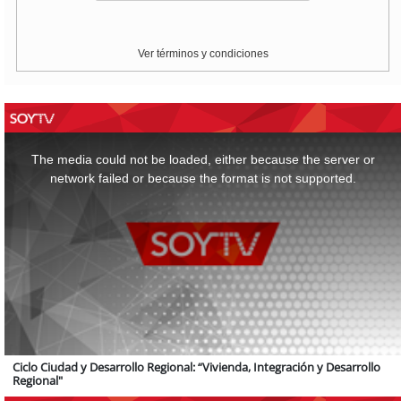
Ver términos y condiciones
This
is
a
The media could not be loaded, either because the server or
modal
window.
network failed or because the format is not supported.
Ciclo Ciudad y Desarrollo Regional: “Vivienda, Integración y Desarrollo
Regional"