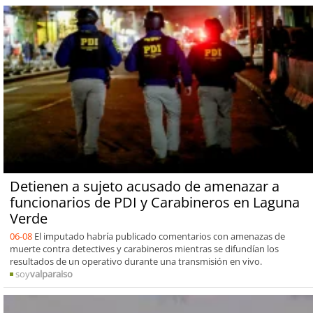
Detienen a sujeto acusado de amenazar a
funcionarios de PDI y Carabineros en Laguna
Verde
06-08
El imputado habría publicado comentarios con amenazas de
muerte contra detectives y carabineros mientras se difundían los
resultados de un operativo durante una transmisión en vivo.
soy
valparaiso