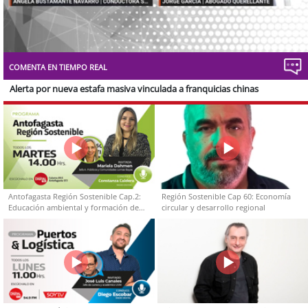
Stream
Unmute
Type
COMENTA EN TIEMPO REAL
Alerta por nueva estafa masiva vinculada a franquicias chinas
Antofagasta Región Sostenible Cap.2:
Región Sostenible Cap 60: Economía
Educación ambiental y formación de
circular y desarrollo regional
capacidades técnicas