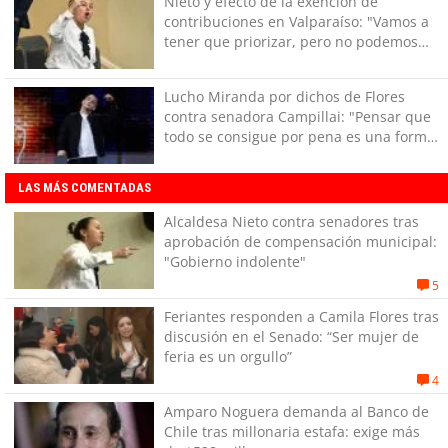
Nieto y efecto de la exención de
contribuciones en Valparaíso: "Vamos a
tener que priorizar, pero no podemos
dejar de hacer lo básico"
Lucho Miranda por dichos de Flores
contra senadora Campillai: "Pensar que
todo se consigue por pena es una forma
de quitar dignidad"
LAS MÁS COMENTADAS
Alcaldesa Nieto contra senadores tras
aprobación de compensación municipal:
"Gobierno indolente"
5
Feriantes responden a Camila Flores tras
discusión en el Senado: “Ser mujer de
feria es un orgullo”
4
Amparo Noguera demanda al Banco de
Chile tras millonaria estafa: exige más