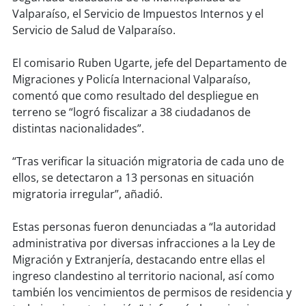
soy
sanantonio
Valparaíso, el Servicio de Impuestos Internos y el
Servicio de Salud de Valparaíso.
soy
chillán
El comisario Ruben Ugarte, jefe del Departamento de
soy
sancarlos
Migraciones y Policía Internacional Valparaíso,
comentó que como resultado del despliegue en
soy
talcahuano
terreno se “logró fiscalizar a 38 ciudadanos de
distintas nacionalidades”.
soy
concepción
“Tras verificar la situación migratoria de cada uno de
soy
coronel
ellos, se detectaron a 13 personas en situación
migratoria irregular”, añadió.
soy
arauco
Estas personas fueron denunciadas a “la autoridad
soy
temuco
administrativa por diversas infracciones a la Ley de
Migración y Extranjería, destacando entre ellas el
soy
valdivia
ingreso clandestino al territorio nacional, así como
también los vencimientos de permisos de residencia y
soy
osorno