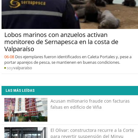
Lobos marinos con anzuelos activan
monitoreo de Sernapesca en la costa de
Valparaíso
06-08
Dos ejemplares fueron identificados en Caleta Portales y, pese a
portar aparejos de pesca, se mantienen en buenas condiciones.
soy
valparaiso
LAS MÁS LEÍDAS
Acusan millonario fraude con facturas
falsas en edificio de Viña
El Olivar: constructora recurre a la Corte
para revertir suspensión del Minvu