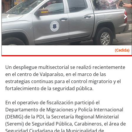
Sostenibilidad
soy
chile
soy
arica
soy
iquique
(Cedida)
soy
calama
Un despliegue multisectorial se realizó recientemente
en el centro de Valparaíso, en el marco de las
soy
antofagasta
estrategias continuas para el control migratorio y el
fortalecimiento de la seguridad pública.
soy
copiapó
En el operativo de fiscalización participó el
soy
valparaíso
Departamento de Migraciones y Policía Internacional
(DEMIG) de la PDI, la Secretaría Regional Ministerial
soy
quillota
(Seremi) de Seguridad Pública, Carabineros, el área de
Seguridad Ciudadana de la Municipalidad de