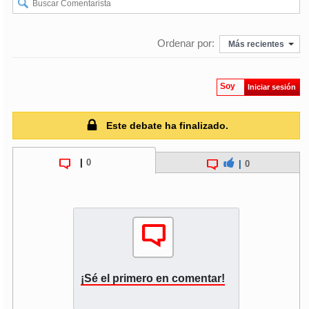
Ordenar por:
Más recientes
Soy
Iniciar sesión
Este debate ha finalizado.
|
0
|
0
¡Sé el primero en comentar!