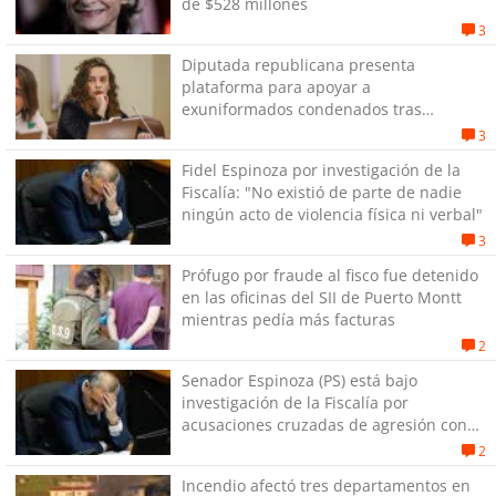
de $528 millones
3
Diputada republicana presenta
plataforma para apoyar a
exuniformados condenados tras
estallido social
3
Fidel Espinoza por investigación de la
Fiscalía: "No existió de parte de nadie
ningún acto de violencia física ni verbal"
3
Prófugo por fraude al fisco fue detenido
en las oficinas del SII de Puerto Montt
mientras pedía más facturas
2
Senador Espinoza (PS) está bajo
investigación de la Fiscalía por
acusaciones cruzadas de agresión con
su pareja
2
Incendio afectó tres departamentos en