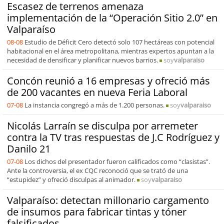
Escasez de terrenos amenaza
implementación de la “Operación Sitio 2.0” en
Valparaíso
08-08
Estudio de Déficit Cero detectó solo 107 hectáreas con potencial
habitacional en el área metropolitana, mientras expertos apuntan a la
necesidad de densificar y planificar nuevos barrios.
soy
valparaiso
Concón reunió a 16 empresas y ofreció más
de 200 vacantes en nueva Feria Laboral
07-08
La instancia congregó a más de 1.200 personas.
soy
valparaiso
Nicolás Larraín se disculpa por arremeter
contra la TV tras respuestas de J.C Rodríguez y
Danilo 21
07-08
Los dichos del presentador fueron calificados como “clasistas”.
Ante la controversia, el ex CQC reconoció que se trató de una
“estupidez” y ofreció disculpas al animador.
soy
valparaiso
Valparaíso: detectan millonario cargamento
de insumos para fabricar tintas y tóner
falsificados