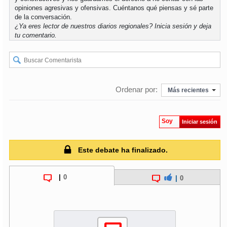
opiniones agresivas y ofensivas. Cuéntanos qué piensas y sé parte
de la conversación.
soy
puertomontt
¿Ya eres lector de nuestros diarios regionales?
Inicia sesión
y deja
tu comentario.
soy
chiloé
Ordenar por:
Más recientes
Soy
Iniciar sesión
Este debate ha finalizado.
|
0
|
0