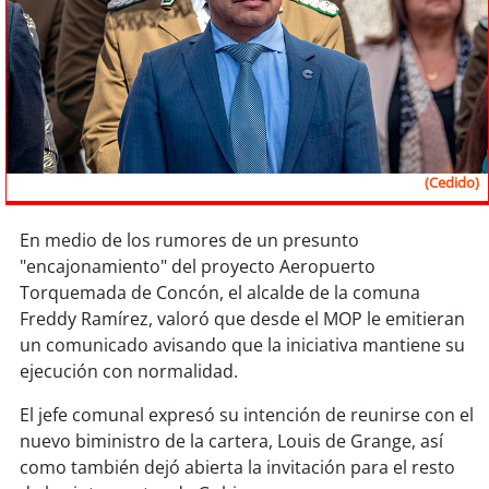
Sostenibilidad
soy
chile
soy
arica
soy
iquique
(Cedido)
soy
calama
En medio de los rumores de un presunto
"encajonamiento" del proyecto Aeropuerto
soy
antofagasta
Torquemada de Concón, el alcalde de la comuna
Freddy Ramírez, valoró que desde el MOP le emitieran
soy
copiapó
un comunicado avisando que la iniciativa mantiene su
ejecución con normalidad.
soy
valparaíso
El jefe comunal expresó su intención de reunirse con el
soy
quillota
nuevo biministro de la cartera, Louis de Grange, así
como también dejó abierta la invitación para el resto