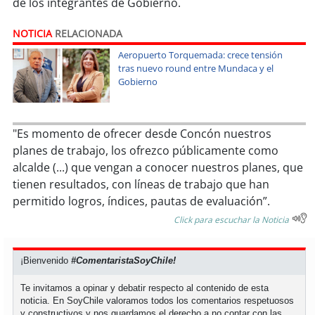
de los integrantes de Gobierno.
soy
sanantonio
NOTICIA
RELACIONADA
soy
chillán
Aeropuerto Torquemada: crece tensión
tras nuevo round entre Mundaca y el
soy
sancarlos
Gobierno
soy
talcahuano
"Es momento de ofrecer desde Concón nuestros
soy
concepción
planes de trabajo, los ofrezco públicamente como
alcalde (...) que vengan a conocer nuestros planes, que
soy
coronel
tienen resultados, con líneas de trabajo que han
permitido logros, índices, pautas de evaluación”.
soy
arauco
Click para escuchar la Noticia
soy
temuco
¡Bienvenido
#ComentaristaSoyChile!
soy
valdivia
Te invitamos a opinar y debatir respecto al contenido de esta
noticia. En SoyChile valoramos todos los comentarios respetuosos
soy
osorno
y constructivos y nos guardamos el derecho a no contar con las