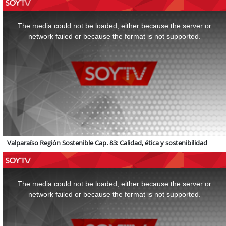
This
is
a
The media could not be loaded, either because the server or
modal
window.
network failed or because the format is not supported.
Valparaíso Región Sostenible Cap. 83: Calidad, ética y sostenibilidad
This
is
a
The media could not be loaded, either because the server or
modal
window.
network failed or because the format is not supported.