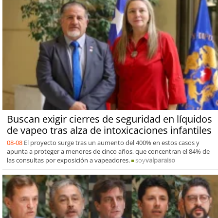
Buscan exigir cierres de seguridad en líquidos
de vapeo tras alza de intoxicaciones infantiles
08-08
El proyecto surge tras un aumento del 400% en estos casos y
apunta a proteger a menores de cinco años, que concentran el 84% de
las consultas por exposición a vapeadores.
soy
valparaiso