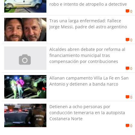
robo e intento de atropello a detective
0
Tras una larga enfermedad: Fallece
Jorge Messi, padre del astro argentino
0
Alcaldes abren debate por reforma al
financiamiento municipal tras
compensación por contribuciones
0
Allanan campamento Villa La Fe en San
Antonio y detienen a banda narco
0
Detienen a ocho personas por
conducción temeraria en la autopista
Costanera Norte
0