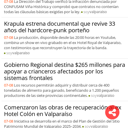
07-08
La Dirección del Trabajo verificó la infracción denunciada por
CONFUSAM Viña Histórica y comprobó que contratos no contenían
todas las cláusulas básicas exigidas por la ley.
soy
valparaiso
Krapula estrena documental que revive 33
años del hardcore-punk porteño
07-08
La producción, disponible desde las 20:00 horas en Youtube,
combina un show en vivo grabado en el ex Hotel Royal de Valparaíso,
con testimonios que reconstruyen la trayectoria de la banda.
soy
valparaiso
Gobierno Regional destina $265 millones para
apoyar a crianceros afectados por los
sistemas frontales
07-08
Los recursos permitirán adquirir y distribuir cerca de 400
toneladas de alimento para ganado, beneficiando a 1.200 pequeños
productores de las siete provincias continentales.
soy
valparaiso
Comenzaron las obras de recuperación al ex
Hotel Colón en Valparaíso
07-08
Iniciativa se desarrolla en el marco del Plan de Gestión del Sitio
Patrimonio Mundial de Valparaíso 2025–2034.
soy
valparaiso