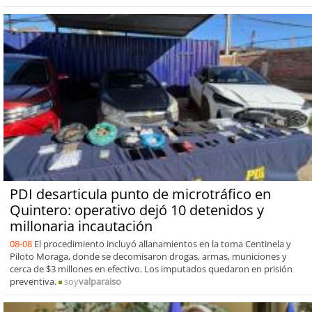
PDI desarticula punto de microtráfico en
Quintero: operativo dejó 10 detenidos y
millonaria incautación
08-08
El procedimiento incluyó allanamientos en la toma Centinela y
Piloto Moraga, donde se decomisaron drogas, armas, municiones y
cerca de $3 millones en efectivo. Los imputados quedaron en prisión
preventiva.
soy
valparaiso