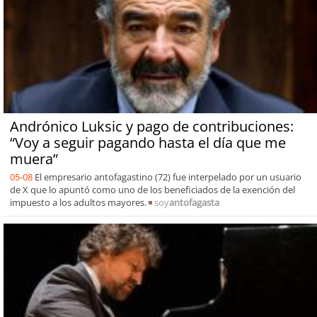
Andrónico Luksic y pago de contribuciones:
“Voy a seguir pagando hasta el día que me
muera”
05-08
El empresario antofagastino (72) fue interpelado por un usuario
de X que lo apuntó como uno de los beneficiados de la exención del
impuesto a los adultos mayores.
soy
antofagasta