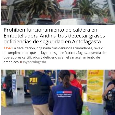
Prohíben funcionamiento de caldera en
Embotelladora Andina tras detectar graves
deficiencias de seguridad en Antofagasta
11:42
La fiscalización, originada tras denuncias ciudadanas, reveló
incumplimientos que incluyen riesgos eléctricos, fugas, ausencia de
operadores certificados y deficiencias en el almacenamiento de
amoníaco.
soy
antofagasta