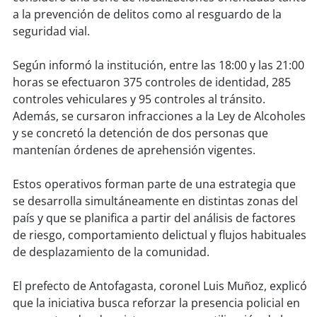
soy
sanantonio
a la prevención de delitos como al resguardo de la
seguridad vial.
soy
chillán
Según informó la institución, entre las 18:00 y las 21:00
soy
sancarlos
horas se efectuaron 375 controles de identidad, 285
controles vehiculares y 95 controles al tránsito.
soy
talcahuano
Además, se cursaron infracciones a la Ley de Alcoholes
y se concretó la detención de dos personas que
soy
concepción
mantenían órdenes de aprehensión vigentes.
soy
coronel
Estos operativos forman parte de una estrategia que
se desarrolla simultáneamente en distintas zonas del
soy
arauco
país y que se planifica a partir del análisis de factores
de riesgo, comportamiento delictual y flujos habituales
soy
temuco
de desplazamiento de la comunidad.
soy
valdivia
El prefecto de Antofagasta, coronel Luis Muñoz, explicó
que la iniciativa busca reforzar la presencia policial en
soy
osorno