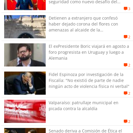
seguridad como nuevo desafío del
Gobierno
3
Detienen a extranjero que confesó
haber dejado corona del flores con
amenazas al alcaide de la
exPenitenciaría
2
El exPresidente Boric viajará en agosto a
foro progresista en Uruguay y luego a
Alemania
2
Fidel Espinoza por investigación de la
Fiscalía: "No existió de parte de nadie
ningún acto de violencia física ni verbal"
2
Valparaíso: patrullaje municipal en
picada contra la alcaldía
2
Senado deriva a Comisión de Ética el