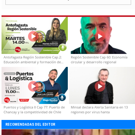
Antofagasta Región Sostenible Cap.2:
Región Sostenible Cap 60: Economía
Educación ambiental y formación de
circular y desarrollo regional
capacidades técnicas
Puertos y Logística II Cap 77: Puerto de
Minsal declara Alerta Sanitaria en 13
Chancay y la competitividad de Chile
regiones por virus hanta
RECOMENDADAS DEL EDITOR