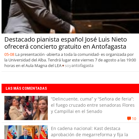
Destacado pianista español José Luis Nieto
ofrecerá concierto gratuito en Antofagasta
05-08
La presentación -abierta a toda la comunidad- es organizada por
la Universidad del Alba. Tendrá lugar este viernes 7 de agosto a las 19:00
horas en el Aula Magna del LEA
soy
antofagasta
LAS MÁS COMENTADAS
“Delincuente, cuma” y “Señora de feria”:
el fuego cruzado entre senadoras Flores
y Campillai en el Senado
10
En cadena nacional: Kast destaca
aprobación de megarreforma y fija la