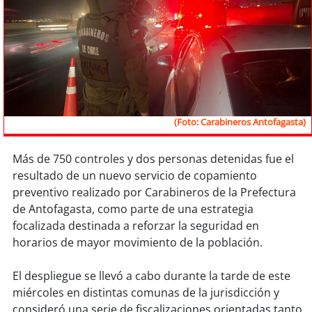
Sostenibilidad
soy
chile
soy
arica
soy
iquique
(Foto: Carabineros Antofagasta)
soy
calama
Más de 750 controles y dos personas detenidas fue el
resultado de un nuevo servicio de copamiento
soy
antofagasta
preventivo realizado por Carabineros de la Prefectura
de Antofagasta, como parte de una estrategia
soy
copiapó
focalizada destinada a reforzar la seguridad en
horarios de mayor movimiento de la población.
soy
valparaíso
El despliegue se llevó a cabo durante la tarde de este
soy
quillota
miércoles en distintas comunas de la jurisdicción y
consideró una serie de fiscalizaciones orientadas tanto