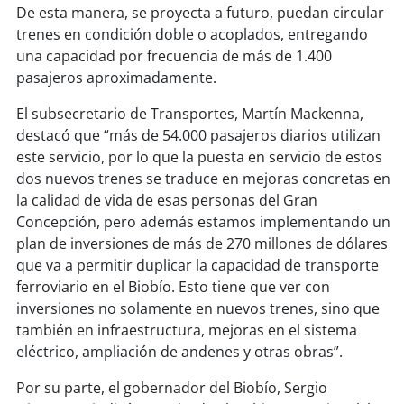
soy
sanantonio
De esta manera, se proyecta a futuro, puedan circular
trenes en condición doble o acoplados, entregando
soy
chillán
una capacidad por frecuencia de más de 1.400
pasajeros aproximadamente.
soy
sancarlos
El subsecretario de Transportes, Martín Mackenna,
destacó que “más de 54.000 pasajeros diarios utilizan
soy
talcahuano
este servicio, por lo que la puesta en servicio de estos
dos nuevos trenes se traduce en mejoras concretas en
soy
concepción
la calidad de vida de esas personas del Gran
Concepción, pero además estamos implementando un
soy
coronel
plan de inversiones de más de 270 millones de dólares
que va a permitir duplicar la capacidad de transporte
soy
arauco
ferroviario en el Biobío. Esto tiene que ver con
inversiones no solamente en nuevos trenes, sino que
soy
temuco
también en infraestructura, mejoras en el sistema
eléctrico, ampliación de andenes y otras obras”.
soy
valdivia
Por su parte, el gobernador del Biobío, Sergio
soy
osorno