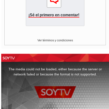
¡Sé el primero en comentar!
Ver términos y condiciones
This
is
a
The media could not be loaded, either because the server or
modal
window.
network failed or because the format is not supported.