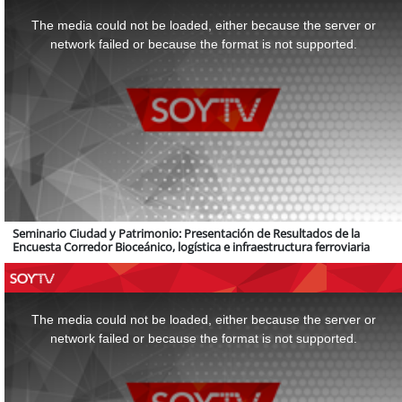
This
is
a
The media could not be loaded, either because the server or
modal
window.
network failed or because the format is not supported.
Seminario Ciudad y Patrimonio: Presentación de Resultados de la
Encuesta Corredor Bioceánico, logística e infraestructura ferroviaria
This
is
a
The media could not be loaded, either because the server or
modal
window.
network failed or because the format is not supported.