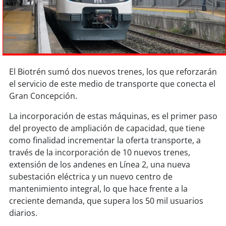
Sostenibilidad
soy
chile
soy
arica
El Biotrén sumó dos nuevos trenes, los que reforzarán
soy
iquique
el servicio de este medio de transporte que conecta el
Gran Concepción.
soy
calama
La incorporación de estas máquinas, es el primer paso
del proyecto de ampliación de capacidad, que tiene
soy
antofagasta
como finalidad incrementar la oferta transporte, a
través de la incorporación de 10 nuevos trenes,
soy
copiapó
extensión de los andenes en Línea 2, una nueva
subestación eléctrica y un nuevo centro de
soy
valparaíso
mantenimiento integral, lo que hace frente a la
creciente demanda, que supera los 50 mil usuarios
soy
quillota
diarios.