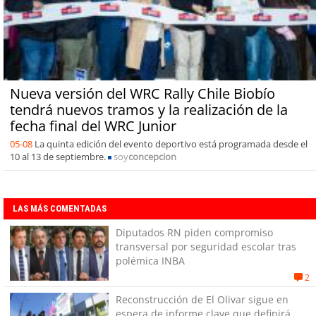
Nueva versión del WRC Rally Chile Biobío
tendrá nuevos tramos y la realización de la
fecha final del WRC Junior
05-08
La quinta edición del evento deportivo está programada desde el
10 al 13 de septiembre.
soy
concepcion
LAS MÁS COMENTADAS
Diputados RN piden compromiso
transversal por seguridad escolar tras
polémica INBA
2
Reconstrucción de El Olivar sigue en
espera de informe clave que definirá