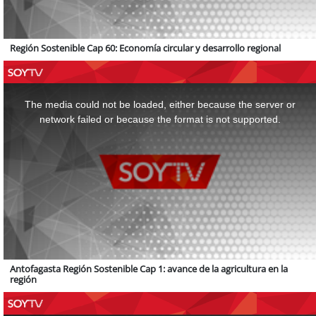
Región Sostenible Cap 60: Economía circular y desarrollo regional
This
is
a
The media could not be loaded, either because the server or
modal
window.
network failed or because the format is not supported.
Antofagasta Región Sostenible Cap 1: avance de la agricultura en la
región