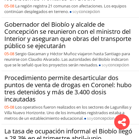
05-08
La región registra 21 comunas con afectaciones. Los equipos
continúan desplegados en terreno.
soy
concepcion
Gobernador del Biobío y alcalde de
Concepción se reunieron con el ministro del
Interior y aseguran que obras del transporte
público se ejecutarán
05-08
Sergio Giacaman y Héctor Muñoz viajaron hasta Santiago para
reunirse con Claudio Alvarado. Las autoridades del Biobío indicaron
que se le señaló que los proyectos serán revisados.
soy
concepcion
Procedimiento permite desarticular dos
puntos de venta de drogas en Coronel: hubo
tres detenidos y más de 3.400 dosis
incautadas
05-08
Los operativos fueron realizados en los sectores de Lagunillas y
Villa Nuevo Horizonte. Uno de los inmuebles registrados estaba a
metros de un establecimiento educacional.
soy
concepcion
La tasa de ocupación informal el Biobío llegó
a 28,3% en el trimestre abril–junio