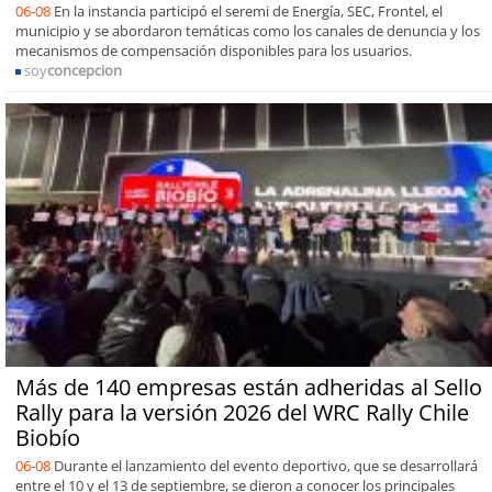
06-08
En la instancia participó el seremi de Energía, SEC, Frontel, el
municipio y se abordaron temáticas como los canales de denuncia y los
mecanismos de compensación disponibles para los usuarios.
soy
concepcion
Más de 140 empresas están adheridas al Sello
Rally para la versión 2026 del WRC Rally Chile
Biobío
06-08
Durante el lanzamiento del evento deportivo, que se desarrollará
entre el 10 y el 13 de septiembre, se dieron a conocer los principales