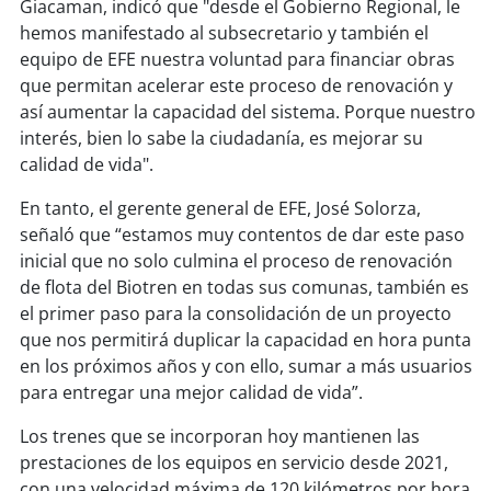
Giacaman, indicó que "desde el Gobierno Regional, le
hemos manifestado al subsecretario y también el
soy
puertomontt
equipo de EFE nuestra voluntad para financiar obras
que permitan acelerar este proceso de renovación y
soy
chiloé
así aumentar la capacidad del sistema. Porque nuestro
interés, bien lo sabe la ciudadanía, es mejorar su
calidad de vida".
En tanto, el gerente general de EFE, José Solorza,
señaló que “estamos muy contentos de dar este paso
inicial que no solo culmina el proceso de renovación
de flota del Biotren en todas sus comunas, también es
el primer paso para la consolidación de un proyecto
que nos permitirá duplicar la capacidad en hora punta
en los próximos años y con ello, sumar a más usuarios
para entregar una mejor calidad de vida”.
Los trenes que se incorporan hoy mantienen las
prestaciones de los equipos en servicio desde 2021,
con una velocidad máxima de 120 kilómetros por hora,