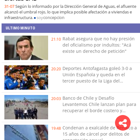
31-07
Según lo informado por la Dirección General de Aguas, el afluente
alcanzó el umbral rojo, lo que implica posible afectación a viviendas e
infraestructura.
soy
concepcion
ULTIMO MINUTO
Rabat asegura que no hay presión
21:10
del oficialismo por indultos: "Acá
existe un derecho de petición"
Deportes Antofagasta goleó 3-0 a
20:20
Unión Española y queda en el
tercer puesto de la Liga del
Ascenso
Banco de Chile y Desafío
20:03
Levantemos Chile lanzan plan para
recuperar el borde costero y
reactivar emprendimientos en la
Región de Coquimbo
Condenan a exalcalde de Renaico a
19:48
15 años de cárcel por delitos de