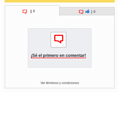
|
0
soy
puertomontt
|
0
soy
chiloé
¡Sé el primero en comentar!
Ver términos y condiciones