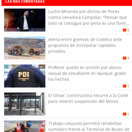
LAS MÁS COMENTADAS
Lucho Miranda por dichos de Flores
contra senadora Campillai: "Pensar que
todo se consigue por pena es una forma
de quitar dignidad"
5
Alerta entre gremios de Codelco ante
propuesta de incorporar capitales
privados
4
Profesor quedó en prisión por abuso
sexual de estudiante en Iquique: grabó
los hechos
1
El Olivar: constructora recurre a la Corte
para revertir suspensión del Minvu
1
Trabajo conjunto permitió rehabilitar
sumidero frente al Terminal de Buses de