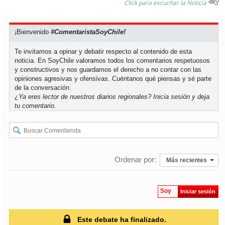
soy
sanantonio
Click para escuchar la Noticia
soy
chillán
¡Bienvenido
#ComentaristaSoyChile!
soy
sancarlos
Te invitamos a opinar y debatir respecto al contenido de esta
noticia. En SoyChile valoramos todos los comentarios respetuosos
y constructivos y nos guardamos el derecho a no contar con las
soy
talcahuano
opiniones agresivas y ofensivas. Cuéntanos qué piensas y sé parte
de la conversación.
¿Ya eres lector de nuestros diarios regionales?
Inicia sesión
y deja
soy
concepción
tu comentario.
soy
coronel
soy
arauco
Ordenar por:
Más recientes
soy
temuco
Soy
Iniciar sesión
soy
valdivia
Este debate ha finalizado.
soy
osorno