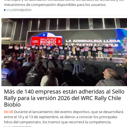
mecanismos de compensación disponibles para los usuarios.
soy
concepcion
Más de 140 empresas están adheridas al Sello
Rally para la versión 2026 del WRC Rally Chile
Biobío
06-08
Durante el lanzamiento del evento deportivo, que se desarrollará
entre el 10 y el 13 de septiembre, se dieron a conocer los principales
hitos del campeonato, los tramos que recorrerá la competencia.