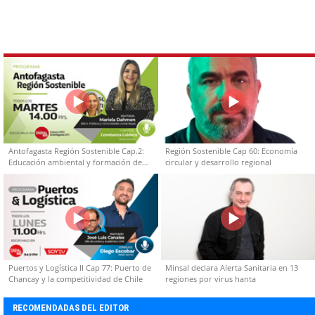
Antofagasta Región Sostenible Cap.2:
Región Sostenible Cap 60: Economía
Educación ambiental y formación de
circular y desarrollo regional
capacidades técnicas
Puertos y Logística II Cap 77: Puerto de
Minsal declara Alerta Sanitaria en 13
Chancay y la competitividad de Chile
regiones por virus hanta
RECOMENDADAS DEL EDITOR