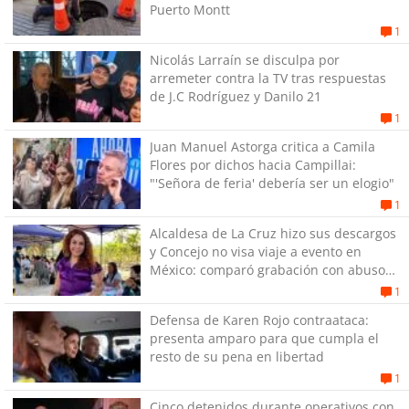
Puerto Montt
1
Nicolás Larraín se disculpa por
arremeter contra la TV tras respuestas
de J.C Rodríguez y Danilo 21
1
Juan Manuel Astorga critica a Camila
Flores por dichos hacia Campillai:
"'Señora de feria' debería ser un elogio"
1
Alcaldesa de La Cruz hizo sus descargos
y Concejo no visa viaje a evento en
México: comparó grabación con abuso
sexual infantil
1
Defensa de Karen Rojo contraataca:
presenta amparo para que cumpla el
resto de su pena en libertad
1
Cinco detenidos durante operativos con