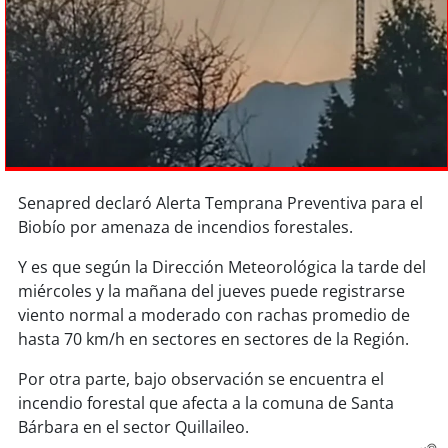
Sostenibilidad
soy
chile
soy
arica
soy
iquique
Senapred declaró Alerta Temprana Preventiva para el
soy
calama
Biobío por amenaza de incendios forestales.
soy
antofagasta
Y es que según la Dirección Meteorológica la tarde del
miércoles y la mañana del jueves puede registrarse
soy
copiapó
viento normal a moderado con rachas promedio de
hasta 70 km/h en sectores en sectores de la Región.
soy
valparaíso
Por otra parte, bajo observación se encuentra el
incendio forestal que afecta a la comuna de Santa
soy
quillota
Bárbara en el sector Quillaileo.