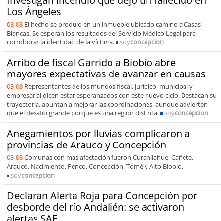
Investigan incendio que dejó un fallecido en
Los Ángeles
03-08
El hecho se produjo en un inmueble ubicado camino a Casas
Blancas. Se esperan los resultados del Servicio Médico Legal para
corroborar la identidad de la víctima.
soy
concepcion
Arribo de fiscal Garrido a Biobío abre
mayores expectativas de avanzar en causas
03-08
Representantes de los mundos fiscal, jurídico, municipal y
empresarial dicen estar esperanzados con este nuevo ciclo. Destacan su
trayectoria, apuntan a mejorar las coordinaciones, aunque advierten
que el desafío grande porque es una región distinta.
soy
concepcion
Anegamientos por lluvias complicaron a
provincias de Arauco y Concepción
03-08
Comunas con más afectación fueron Curanilahue, Cañete,
Arauco, Nacimiento, Penco, Concepción, Tomé y Alto Biobío.
soy
concepcion
Declaran Alerta Roja para Concepción por
desborde del río Andalién: se activaron
alertas SAE