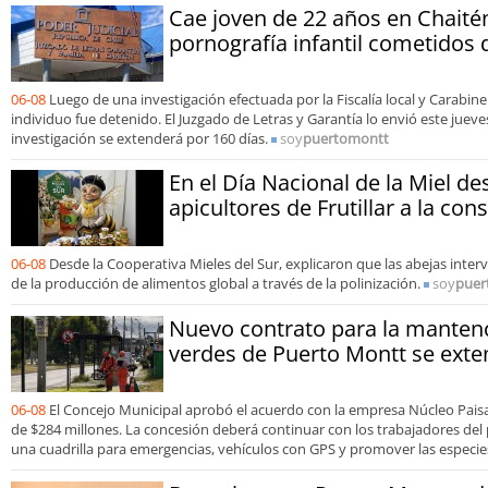
Cae joven de 22 años en Chaitén
pornografía infantil cometidos 
06-08
Luego de una investigación efectuada por la Fiscalía local y Carabiner
individuo fue detenido. El Juzgado de Letras y Garantía lo envió este jueve
investigación se extenderá por 160 días.
soy
puertomontt
En el Día Nacional de la Miel d
apicultores de Frutillar a la co
06-08
Desde la Cooperativa Mieles del Sur, explicaron que las abejas inte
de la producción de alimentos global a través de la polinización.
soy
puer
Nuevo contrato para la manten
verdes de Puerto Montt se exte
06-08
El Concejo Municipal aprobó el acuerdo con la empresa Núcleo Pai
de $284 millones. La concesión deberá continuar con los trabajadores del 
una cuadrilla para emergencias, vehículos con GPS y promover las especies