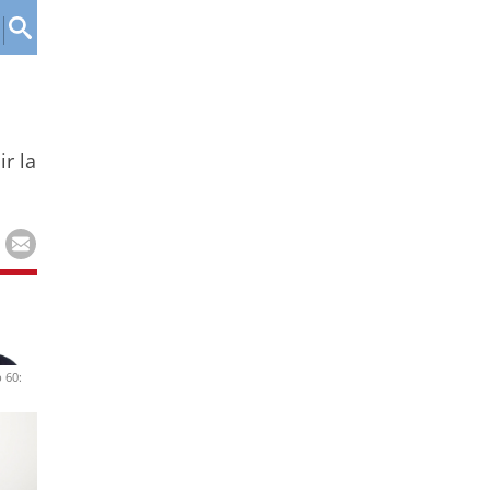
r la
 60: