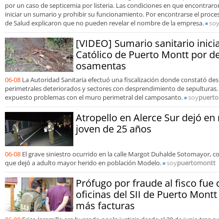
por un caso de septicemia por listeria. Las condiciones en que encontraron 
iniciar un sumario y prohibir su funcionamiento. Por encontrarse el proce
de Salud explicaron que no pueden revelar el nombre de la empresa.
so
[VIDEO] Sumario sanitario inici
Católico de Puerto Montt por d
osamentas
06-08
La Autoridad Sanitaria efectuó una fiscalización donde constató desl
perimetrales deteriorados y sectores con desprendimiento de sepulturas.
expuesto problemas con el muro perimetral del camposanto.
soy
puert
Atropello en Alerce Sur dejó en r
joven de 25 años
06-08
El grave siniestro ocurrido en la calle Margot Duhalde Sotomayor, co
que dejó a adulto mayor herido en población Modelo.
soy
puertomontt
Prófugo por fraude al fisco fue 
oficinas del SII de Puerto Mont
más facturas