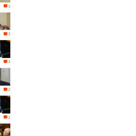
3
3
3
2
2