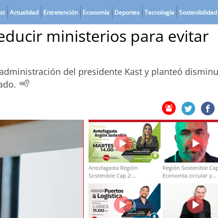
st
Actualidad
Entretención
Economía
Deportes
Tecnología
Sostenibilidad
ducir ministerios para evitar
a administración del presidente Kast y planteó disminui
tado.
Antofagasta Región
Región Sostenible Cap
Sostenible Cap.2:
Economía circular y
Educación ambiental y
desarrollo regional
formación de capacidades
técnicas