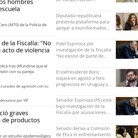
dos hombres
municipal: "Gobierno
escuela
indolente"
Diputada republicana
presenta plataforma para
ero (MT0) de la Policía de
apoyar a exuniformados
condenados tras estallido
social
de la Fiscalía: "No
Fidel Espinoza por
 acto de violencia
investigación de la Fiscalía:
"No existió de parte de
nadie ningún acto de
lica tras difundirse que el
violencia física ni verbal"
sión con su pareja.
El exPresidente Boric
viajará en agosto a foro
progresista en Uruguay y
 cruzadas de agresión con su
luego a Alemania
Senador Espinoza (PS) está
 denuncia por VIF
bajo investigación de la
nció graves
Fiscalía por acusaciones
cruzadas de agresión con
ta de productos
su pareja
Senado deriva a Comisión
de Ética el enfrentamiento
uar un estudio epidemiológico