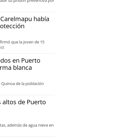
vadir su prisión preventiva por
n Carelmapu había
otección
nfirmó que la joven de 15
tt
idos en Puerto
arma blanca
le Quinoa de la población
 altos de Puerto
ltas, además de agua nieve en