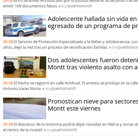
06-08
Erico Jaramillo era buscado por la justicia desde el 30 de junio tras e
emitir 109 documentos falsos.
soy
puertomontt
Adolescente hallada sin vida e
egresado de un programa de pr
06-08
El Servicio de Protección Especializada a la Niñez y Adolescencia, co
años, dejó la red tras un proceso de reunificación familiar.
soy
puertomon
Dos adolescentes fueron deten
Montt tras violento asalto con 
06-08
El hecho se registró en calle Antihual. El arresto se produjo en la cal
Antonio Varas Norte.
soy
puertomontt
Pronostican nieve para sectores
Montt este viernes
05-08
El descenso de la isoterma podría dejar nevadas en Alerce y zonas a
el centro de la ciudad.
soy
puertomontt