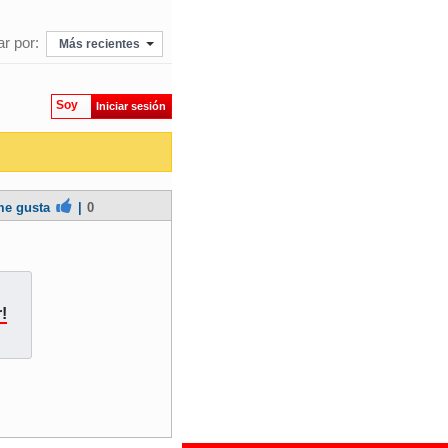
r por:
Más recientes
Soy
Iniciar sesión
e gusta
|
0
!