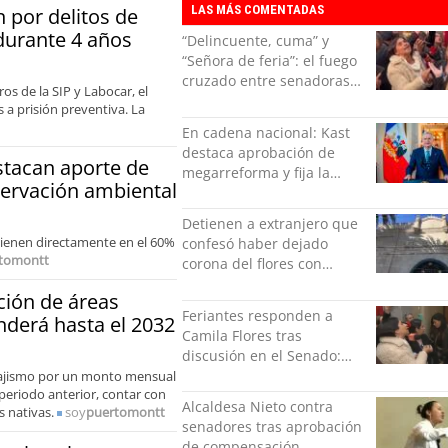
LAS MÁS COMENTADAS
 por delitos de
durante 4 años
“Delincuente, cuma” y
“Señora de feria”: el fuego
cruzado entre senadoras
os de la SIP y Labocar, el
Flores y Campillai en el
s a prisión preventiva. La
Senado
En cadena nacional: Kast
destaca aprobación de
estacan aporte de
megarreforma y fija la
nservación ambiental
seguridad como nuevo
desafío del Gobierno
Detienen a extranjero que
rvienen directamente en el 60%
confesó haber dejado
tomontt
corona del flores con
amenazas al alcaide de la
ción de áreas
exPenitenciaría
Feriantes responden a
nderá hasta el 2032
Camila Flores tras
discusión en el Senado:
“Ser mujer de feria es un
sajismo por un monto mensual
periodo anterior, contar con
orgullo”
Alcaldesa Nieto contra
 nativas.
soy
puertomontt
senadores tras aprobación
de compensación