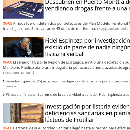
Descubren en Puerto Montt a 
vendiendo drogas frente a una 
06-08
Ambos fueron detenidos por detectives del Plan Modelo Territorial C
Investigaciones. Se incautaron 45 dosis de marihuana.
soy
puertomontt
Fidel Espinoza por investigación 
existió de parte de nadie ningún
física ni verbal"
06-08
El senador PS por la Región de Los Lagos, emitió una declaración púb
Ministerio Público abrió una indagatoria por acusaciones cruzadas de agre
soy
puertomontt
Senador Espinoza (PS) está bajo investigación de la Fiscalía por acusaciones
pareja
PS pasa al Tribunal Supremo de la colectividad a senador Fidel Espinoza tras
Investigación por listeria evide
deficiencias sanitarias en plan
lácteos de Frutillar
06-08
Personal de la Autoridad Sanitaria llegó hasta el recinto para efect