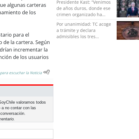
Presidente Kast: “Venimos
que algunas carteras
de años duros, donde ese
namiento de los
crimen organizado ha
ocupado un lugar que no
Por unanimidad: TC acoge
le corresponde”
a trámite y declara
tario para el
admisibles los tres
o de la cartera. Según
requerimientos de la
oposición contra la
odrían incrementar la
megarreforma
nción de los usuarios
 para escuchar la Noticia
n SoyChile valoramos todos
 a no contar con las
 conversación.
entario.