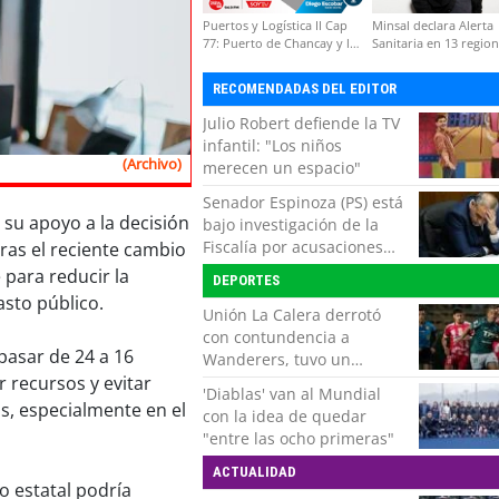
Puertos y Logística II Cap
Minsal declara Alerta
77: Puerto de Chancay y la
Sanitaria en 13 regio
competitividad de Chile
por virus hanta
RECOMENDADAS DEL EDITOR
Julio Robert defiende la TV
infantil: "Los niños
(Archivo)
merecen un espacio"
Senador Espinoza (PS) está
 su apoyo a la decisión
bajo investigación de la
Fiscalía por acusaciones
tras el reciente cambio
cruzadas de agresión con
para reducir la
DEPORTES
su pareja
asto público.
Unión La Calera derrotó
con contundencia a
pasar de 24 a 16
Wanderers, tuvo un
respiro y clasificó en Copa
r recursos y evitar
'Diablas' van al Mundial
Chile
s, especialmente en el
con la idea de quedar
"entre las ocho primeras"
ACTUALIDAD
o estatal podría