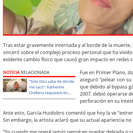
Tras estar gravemente internada y al borde de la muerte, 
sinceró sobre el complejo proceso personal que ha vivido
evidente cambio físico que causó gran impacto en redes s
Fue en Primer Plano, d
NOTICIA
RELACIONADA
aseguró "pelear con su 
“Sólo Dios sabe de dónde
que debido al bypass gá
me sacó”: Katherine
Orellana reaparece en
2007, debió operarse d
redes tras complejo
perforación en su intes
estado de salud
Ante esto, García-Huidobro comentó que hoy la ve “extr
Sin embargo, la artista aclaró que su actual apariencia no 
“Yo cuando me operé jamás pensé en quedar delgada o c