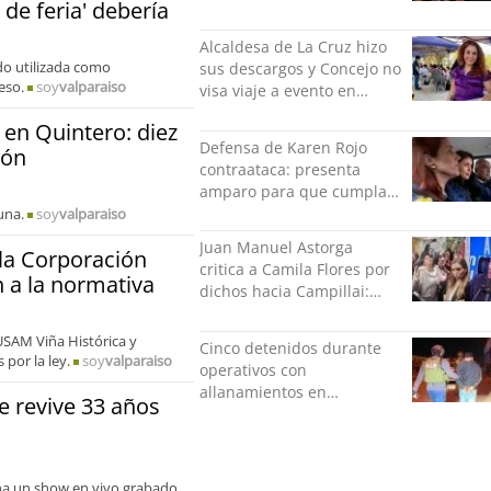
 de feria' debería
Rodríguez y Danilo 21
Alcaldesa de La Cruz hizo
ido utilizada como
sus descargos y Concejo no
eso.
soy
valparaiso
visa viaje a evento en
México: comparó
 en Quintero: diez
grabación con abuso
Defensa de Karen Rojo
ión
sexual infantil
contraataca: presenta
amparo para que cumpla
el resto de su pena en
una.
soy
valparaiso
libertad
Juan Manuel Astorga
la Corporación
critica a Camila Flores por
n a la normativa
dichos hacia Campillai:
"'Señora de feria' debería
ser un elogio"
USAM Viña Histórica y
Cinco detenidos durante
por la ley.
soy
valparaiso
operativos con
allanamientos en
 revive 33 años
Valparaíso
ina un show en vivo grabado