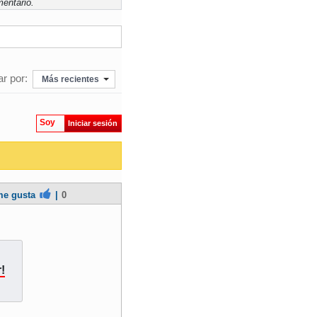
entario.
r por:
Más recientes
Soy
Iniciar sesión
e gusta
|
0
!