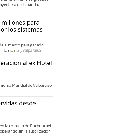
ayectoria de la banda.
 millones para
por los sistemas
 de alimento para ganado,
entales.
soy
valparaiso
ración al ex Hotel
trimonio Mundial de Valparaíso
ervidas desde
a en la comuna de Puchuncaví
 operando sin la autorización