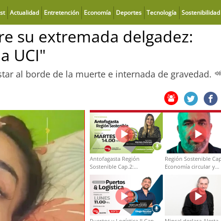
st
Actualidad
Entretención
Economía
Deportes
Tecnología
Sostenibilidad
bre su extremada delgadez:
la UCI"
star al borde de la muerte e internada de gravedad.
Antofagasta Región
Región Sostenible Cap
Sostenible Cap.2:
Economía circular y
Educación ambiental y
desarrollo regional
formación de capacidades
técnicas
Puertos y Logística II Cap
Minsal declara Alerta