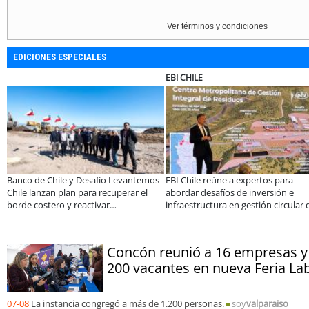
Ver términos y condiciones
EDICIONES ESPECIALES
EBI CHILE
Banco de Chile y Desafío Levantemos
EBI Chile reúne a expertos para
Chile lanzan plan para recuperar el
abordar desafíos de inversión e
borde costero y reactivar
infraestructura en gestión circular 
emprendimientos en la Región de
residuos
Coquimbo
Concón reunió a 16 empresas y
200 vacantes en nueva Feria La
07-08
La instancia congregó a más de 1.200 personas.
soy
valparaiso