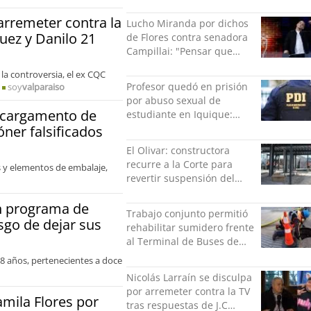
privados
 arremeter contra la
Lucho Miranda por dichos
guez y Danilo 21
de Flores contra senadora
Campillai: "Pensar que
todo se consigue por pena
 la controversia, el ex CQC
es una forma de quitar
Profesor quedó en prisión
soy
valparaiso
dignidad"
por abuso sexual de
o cargamento de
estudiante en Iquique:
grabó los hechos
óner falsificados
El Olivar: constructora
recurre a la Corte para
 y elementos de embalaje,
revertir suspensión del
Minvu
án programa de
Trabajo conjunto permitió
sgo de dejar sus
rehabilitar sumidero frente
al Terminal de Buses de
Puerto Montt
 18 años, pertenecientes a doce
Nicolás Larraín se disculpa
por arremeter contra la TV
amila Flores por
tras respuestas de J.C