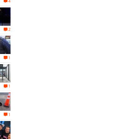
4
2
1
1
1