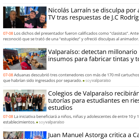
Nicolás Larraín se disculpa por
TV tras respuestas de J.C Rodrí
07-08
Los dichos del presentador fueron calificados como “clasistas”. Ante
reconoció que se trató de una “estupidez” y ofreció disculpas al animador.
Valparaíso: detectan millonari
insumos para fabricar tintas y t
07-08
Aduanas descubrió tres contenedores con más de 170 mil cartuchos
que habrían sido ingresados por separado.
soy
valparaiso
Colegios de Valparaíso recibir
tutorías para estudiantes en rie
estudios
07-08
La iniciativa beneficiará a niños, niñas y adolescentes de entre 10 y
establecimientos.
soy
valparaiso
Juan Manuel Astorga critica a C