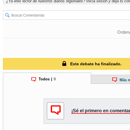
¿Ya eres lector de nuestros diarios regionales?
Inicia sesión
y deja tu com
Ordena
Este debate ha finalizado.
Todos
|
0
Más m
¡Sé el primero en comentar