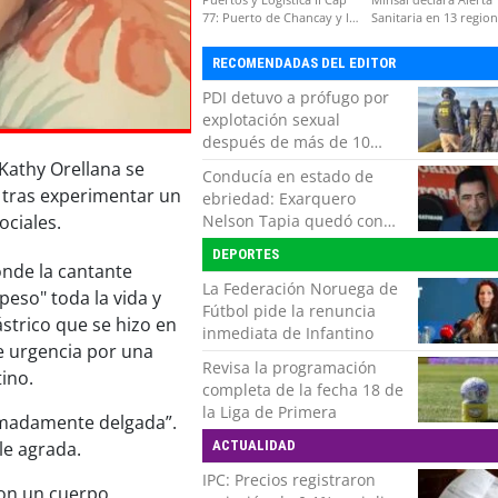
77: Puerto de Chancay y la
Sanitaria en 13 regio
competitividad de Chile
por virus hanta
RECOMENDADAS DEL EDITOR
PDI detuvo a prófugo por
explotación sexual
después de más de 10
horas de navegación en la
Kathy Orellana se
Conducía en estado de
zona austral
 tras experimentar un
ebriedad: Exarquero
Nelson Tapia quedó con
ociales.
lesiones graves tras
DEPORTES
accidente vehicular
onde la cantante
La Federación Noruega de
peso" toda la vida y
Fútbol pide la renuncia
strico que se hizo en
inmediata de Infantino
e urgencia por una
Revisa la programación
tino.
completa de la fecha 18 de
la Liga de Primera
emadamente delgada”.
ACTUALIDAD
le agrada.
IPC: Precios registraron
on un cuerpo