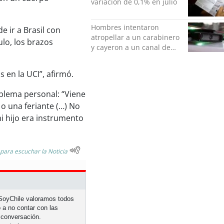
variación de 0,1% en julio
Hombres intentaron
 ir a Brasil con
atropellar a un carabinero
ulo, los brazos
y cayeron a un canal de
regadío en Peñalolén
 en la UCI”, afirmó.
blema personal: “Viene
 o una feriante (…) No
i hijo era instrumento
 para escuchar la Noticia
n SoyChile valoramos todos
 a no contar con las
 conversación.