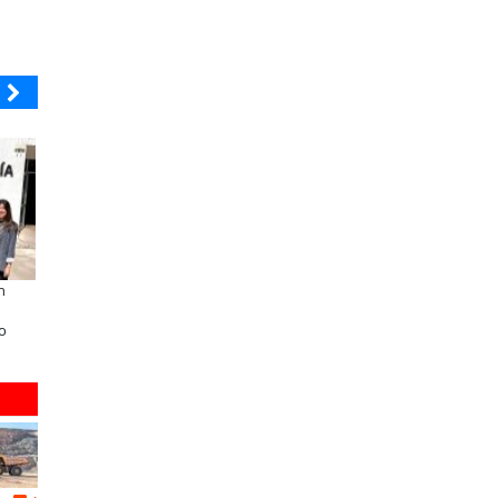
BANCO DE CHILE
ELECTROLUX
n
Educación y colaboración público-
Claves para comprar
privada se toman La Araucanía:
electrodomésticos durante el B
o
encuentro reunió a líderes para
Sale
abordar las brechas y oportunidades