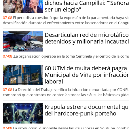
dichos hacia Campillai: "'Señora
ser un elogio"
07-08
El periodista cuestionó que la expresión de la parlamentaria haya s
descalificación durante el enfrentamiento entre las senadoras en el Congr
Desarticulan red de microtáfico
detenidos y millonaria incautac
07-08
.La organización operaba en la toma Centinela y el centro de la com
60 UTM de multa deberá pagra 
Municipal de Viña por infracció
laboral
07-08
La Dirección del Trabajo verificó la infracción denunciada por CONF
comprobó que contratos no contenían todas las cláusulas básicas exigidas 
Krapula estrena documental que
del hardcore-punk porteño
07-08
La producción, disponible desde las 20:00 horas en Youtube, comb