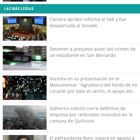
LAS MÁS LEÍDAS
Cámara aprobó reforma al SAE y fue
despachada al Senado
Detienen a presunto autor del crimen de
un estudiante en San Bernardo
Vozinha en su presentación en el
Monumental: "Agradezco del fondo de mi
corazón por todo el cariño, el apoyo del
más grande de Chile"
Gobierno solicita cierre definitivo de
empresa por reiterados incendios en la
comuna de Quilicura
El exPresidente Boric viajará en agosto a