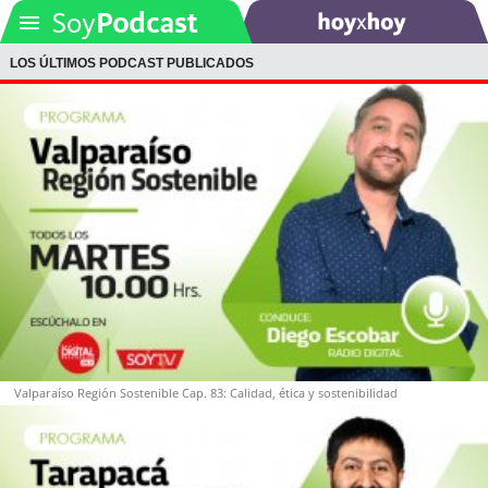
LOS ÚLTIMOS PODCAST PUBLICADOS
SOYTV
Podcast
Actualidad
Entretención
Economía
Deportes
Valparaíso Región Sostenible Cap. 83: Calidad, ética y sostenibilidad
Tecnología