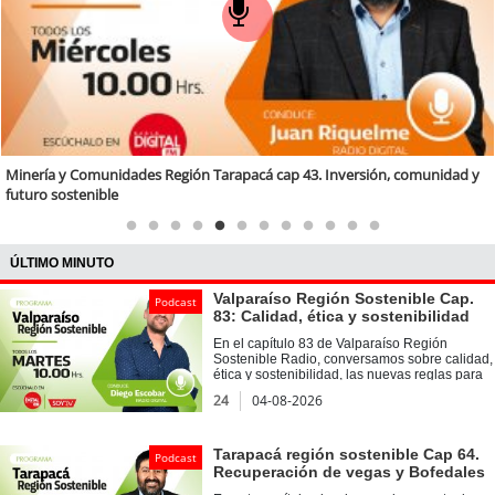
Minería y Comunidades Región Tarapacá cap 43. Inversión, comunidad y
futuro sostenible
ÚLTIMO MINUTO
Valparaíso Región Sostenible Cap.
Podcast
83: Calidad, ética y sostenibilidad
En el capítulo 83 de Valparaíso Región
Sostenible Radio, conversamos sobre calidad,
ética y sostenibilidad, las nuevas reglas para
las organizaciones del futuro junto al doctor
24
04-08-2026
Elías Bracho Cordero, director Académico del
Magíster en Sistemas Integrados de Gestión
de la Calidad UVM. Además, en nuestra
sección Voces Sostenibles, dialogamos con
Tarapacá región sostenible Cap 64.
Podcast
Eva Soto Acevedo, académica de la Facultad
Recuperación de vegas y Bofedales
de Ingeniería y coordinadora del Diplomado