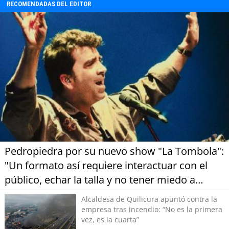
RECOMENDADAS DEL EDITOR
Portada, y del interior de la zona. Además, en
Voces Sostenibles. Nos acompañó Rosa
Catalán, quien dio a conocer su
emprendimiento relacionado con el reciclaje y
las asesorías que realiza en materia de
innovación.
Pedropiedra por su nuevo show "La Tombola":
"Un formato así requiere interactuar con el
público, echar la talla y no tener miedo a
equivocarse"
Alcaldesa de Quilicura apuntó contra la
empresa tras incendio: “No es la primera
vez, es la cuarta”