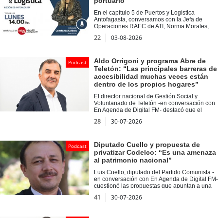
portuario
Ingeniería Eléctrica de la Universidad Técnica
Federico Santa María.
En el capítulo 5 de Puertos y Logística
Antofagasta, conversamos con la Jefa de
Operaciones RAEC de ATI, Norma Morales,
quien compartió su experiencia como
22
03-08-2026
trabajadora en el rubro portuario y destacó la
importancia de la inserción femenina en este
sector. Asimismo, en Voces del Puerto, nos
acompañó Pablo Miranda, académico de la
Aldo Orrigoni y programa Abre de
Podcast
UCN, con quien abordamos las oportunidades
Teletón: “Las principales barreras de
y desafíos del corredor bioceánico.
accesibilidad muchas veces están
dentro de los propios hogares”
El director nacional de Gestión Social y
Voluntariado de Teletón -en conversación con
En Agenda de Digital FM- destacó que el
programa Abre ha beneficiado a más de 11 mil
28
30-07-2026
familias con adecuaciones gratuitas en sus
viviendas.
Diputado Cuello y propuesta de
Podcast
privatizar Codelco: “Es una amenaza
al patrimonio nacional”
Luis Cuello, diputado del Partido Comunista -
en conversación con En Agenda de Digital FM-
cuestionó las propuestas que apuntan a una
eventual participación privada en Codelco y
41
30-07-2026
defendió el rol estratégico de la principal
empresa minera estatal.