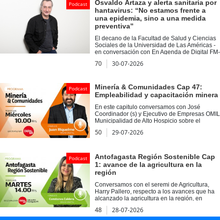
Osvaldo Artaza y alerta sanitaria por
Podcast
hantavirus: “No estamos frente a
una epidemia, sino a una medida
preventiva”
El decano de la Facultad de Salud y Ciencias
Sociales de la Universidad de Las Américas -
en conversación con En Agenda de Digital FM-
explicó que la alerta sanitaria decretada por el
70
30-07-2026
Ministerio de Salud busca fortalecer la
vigilancia y anticiparse al aumento de casos y
de la letalidad registrada durante 2026.
Minería & Comunidades Cap 47:
Podcast
Empleabilidad y capacitación minera
En este capitulo conversamos con José
Coordinador (s) y Ejecutivo de Empresas OMIL
Municipalidad de Alto Hospicio sobre el
desarrollo de las comunidades mineras a
50
29-07-2026
través de la capacitación y oportunidades de
empleo en la región. Además conocimos la
iniciativa de inclusión del Laboratorio de
Diseño Comunitario “Barquito de Papel”.
Antofagasta Región Sostenible Cap
Podcast
1: avance de la agricultura en la
región
Conversamos con el seremi de Agricultura,
Harry Pallero, respecto a los avances que ha
alcanzado la agricultura en la región, en
medio del desierto más árido del mundo.
48
28-07-2026
Instancia, donde abordamos ejemplos
exitosos, como los agricultores de Alto La