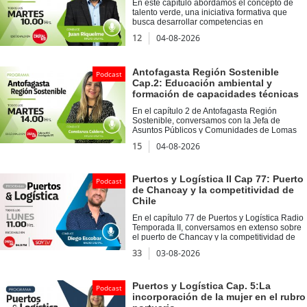
Energía 2030 de la Universidad de Playa
En este capítulo abordamos el concepto de
Ancha.
talento verde, una iniciativa formativa que
busca desarrollar competencias en
sostenibilidad y economía circular en
12
04-08-2026
estudiantes de educación superior. Además,
nos acompañó Diego Aranibar, quien abordó
la importancia de la recuperación de vegas y
bofedales a través de la Iniciativa Más Agua,
Antofagasta Región Sostenible
Podcast
un proyecto que rescata técnicas ancestrales
Cap.2: Educación ambiental y
aymaras para la gestión sostenible del recurso
formación de capacidades técnicas
hídrico en ecosistemas altoandinos.
En el capítulo 2 de Antofagasta Región
Sostenible, conversamos con la Jefa de
Asuntos Públicos y Comunidades de Lomas
Bayas, Mariela Dahmen acerca del programa
15
04-08-2026
Semillero LomasLab, el cual entrega
capacidades técnicas y socio emocionales a
estudiantes del Liceo Politécnico Los
Arenales. Asimismo, en Voces Sostenibles,
Puertos y Logística II Cap 77: Puerto
Podcast
tuvimos como invitado a Rodolfo Tapia,
de Chancay y la competitividad de
encargado de metodologías de Verdical, con
Chile
quien profundizamos en la importancia de la
educación ambiental.
En el capítulo 77 de Puertos y Logística Radio
Temporada II, conversamos en extenso sobre
el puerto de Chancay y la competitividad de
Chile junto a José Luis Canales, jefe de
33
03-08-2026
carrera y académico de la Facultad de
Ingeniería, Negocios y Ciencias
Agroambientales de la Universidad de Viña
del Mar. Además, en Voces del Puerto
Puertos y Logística Cap. 5:La
Podcast
conversamos junto a Margarita Norambuena
incorporación de la mujer en el rubro
Valdivia, Profesora del Departamento de