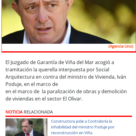
Sostenibilidad
soy
chile
soy
arica
(Agencia Uno)
soy
iquique
El Juzgado de Garantía de Viña del Mar acogió a
soy
calama
tramitación la querella interpuesta por Social
Arquitectura en contra del ministro de Vivienda, Iván
soy
antofagasta
Poduje, en el marco de
en el marco de la paralización de obras y demolición
soy
copiapó
de viviendas en el sector El Olivar.
soy
valparaíso
NOTICIA
RELACIONADA
Constructora pide a Contraloría la
soy
quillota
inhabilidad del ministro Poduje por
reconstrucción en Viña