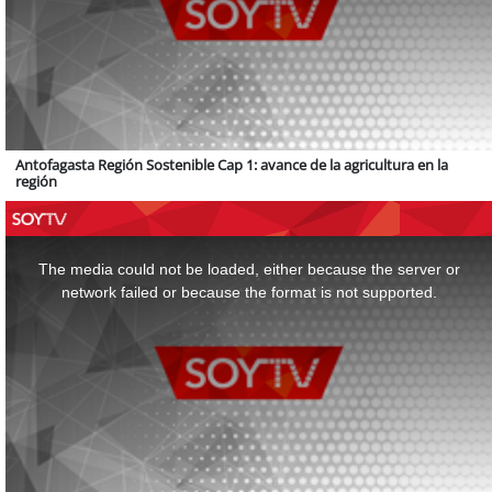
Antofagasta Región Sostenible Cap 1: avance de la agricultura en la
región
This
is
a
The media could not be loaded, either because the server or
modal
window.
network failed or because the format is not supported.