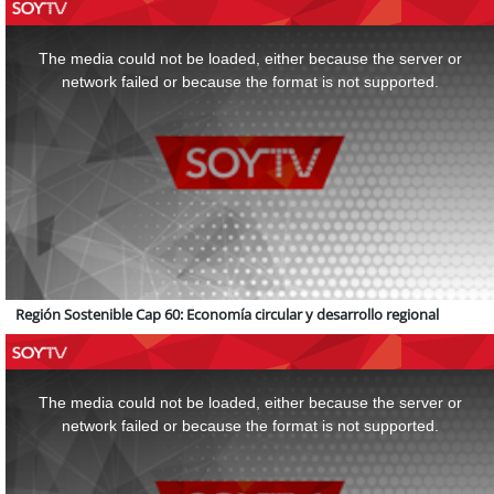
This
is
a
The media could not be loaded, either because the server or
modal
window.
network failed or because the format is not supported.
Región Sostenible Cap 60: Economía circular y desarrollo regional
This
is
a
The media could not be loaded, either because the server or
modal
window.
network failed or because the format is not supported.