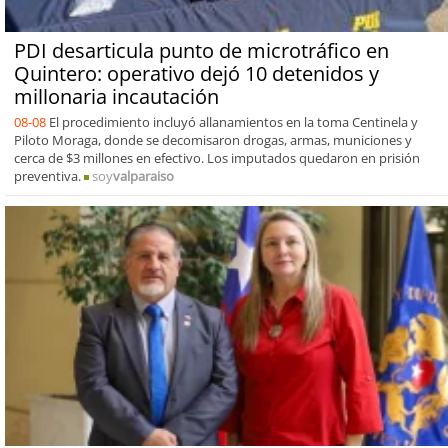
PDI desarticula punto de microtráfico en
Quintero: operativo dejó 10 detenidos y
millonaria incautación
08-08
El procedimiento incluyó allanamientos en la toma Centinela y
Piloto Moraga, donde se decomisaron drogas, armas, municiones y
cerca de $3 millones en efectivo. Los imputados quedaron en prisión
preventiva.
soy
valparaiso