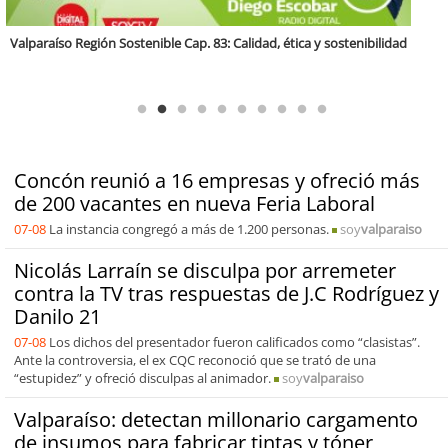
Antofagasta Región Sostenible Cap.2: Educación ambiental y formación
de capacidades técnicas
Concón reunió a 16 empresas y ofreció más
de 200 vacantes en nueva Feria Laboral
07-08
La instancia congregó a más de 1.200 personas.
soy
valparaiso
Nicolás Larraín se disculpa por arremeter
contra la TV tras respuestas de J.C Rodríguez y
Danilo 21
07-08
Los dichos del presentador fueron calificados como “clasistas”.
Ante la controversia, el ex CQC reconoció que se trató de una
“estupidez” y ofreció disculpas al animador.
soy
valparaiso
Valparaíso: detectan millonario cargamento
de insumos para fabricar tintas y tóner