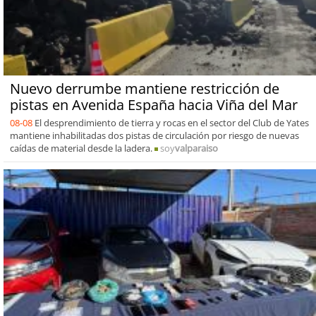
Nuevo derrumbe mantiene restricción de
pistas en Avenida España hacia Viña del Mar
08-08
El desprendimiento de tierra y rocas en el sector del Club de Yates
mantiene inhabilitadas dos pistas de circulación por riesgo de nuevas
caídas de material desde la ladera.
soy
valparaiso