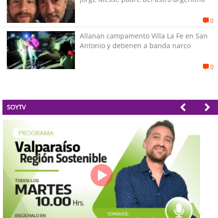
0
Allanan campamento Villa La Fe en San
Antonio y detienen a banda narco
0
SOYTV