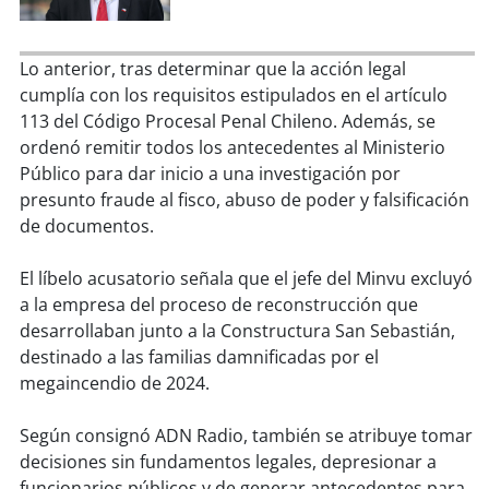
soy
sanantonio
soy
chillán
Lo anterior, tras determinar que la acción legal
cumplía con los requisitos estipulados en el artículo
soy
sancarlos
113 del Código Procesal Penal Chileno. Además, se
ordenó remitir todos los antecedentes al Ministerio
soy
talcahuano
Público para dar inicio a una investigación por
presunto fraude al fisco, abuso de poder y falsificación
soy
concepción
de documentos.
soy
coronel
El líbelo acusatorio señala que el jefe del Minvu excluyó
a la empresa del proceso de reconstrucción que
soy
arauco
desarrollaban junto a la Constructura San Sebastián,
destinado a las familias damnificadas por el
soy
temuco
megaincendio de 2024.
soy
valdivia
Según consignó ADN Radio, también se atribuye tomar
decisiones sin fundamentos legales, depresionar a
soy
osorno
funcionarios públicos y de generar antecedentes para