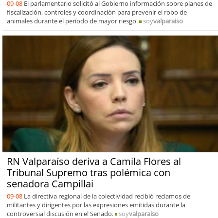
09-08
El parlamentario solicitó al Gobierno información sobre planes de
fiscalización, controles y coordinación para prevenir el robo de
animales durante el período de mayor riesgo.
soy
valparaiso
RN Valparaíso deriva a Camila Flores al
Tribunal Supremo tras polémica con
senadora Campillai
09-08
La directiva regional de la colectividad recibió reclamos de
militantes y dirigentes por las expresiones emitidas durante la
controversial discusión en el Senado.
soy
valparaiso