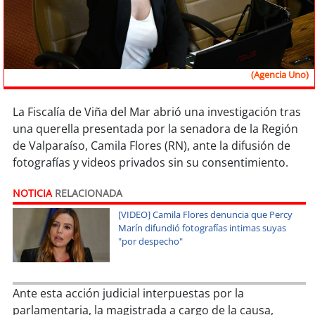
Sostenibilidad
soy
chile
(Agencia Uno)
soy
arica
soy
iquique
La Fiscalía de Viña del Mar abrió una investigación tras
una querella presentada por la senadora de la Región
de Valparaíso, Camila Flores (RN), ante la difusión de
soy
calama
fotografías y videos privados sin su consentimiento.
soy
antofagasta
NOTICIA
RELACIONADA
soy
copiapó
[VIDEO] Camila Flores denuncia que Percy
Marín difundió fotografías intimas suyas
"por despecho"
soy
valparaíso
soy
quillota
Ante esta acción judicial interpuestas por la
parlamentaria, la magistrada a cargo de la causa,