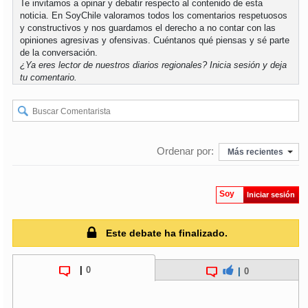
Te invitamos a opinar y debatir respecto al contenido de esta
noticia. En SoyChile valoramos todos los comentarios respetuosos
y constructivos y nos guardamos el derecho a no contar con las
soy
puertomontt
opiniones agresivas y ofensivas. Cuéntanos qué piensas y sé parte
de la conversación.
soy
chiloé
¿Ya eres lector de nuestros diarios regionales?
Inicia sesión
y deja
tu comentario.
Ordenar por:
Más recientes
Soy
Iniciar sesión
Este debate ha finalizado.
|
0
|
0