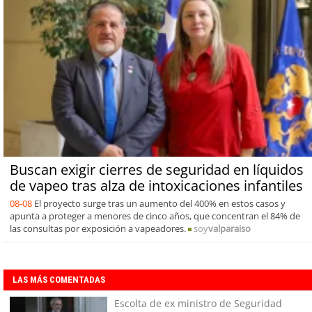
Buscan exigir cierres de seguridad en líquidos
de vapeo tras alza de intoxicaciones infantiles
08-08
El proyecto surge tras un aumento del 400% en estos casos y
apunta a proteger a menores de cinco años, que concentran el 84% de
las consultas por exposición a vapeadores.
soy
valparaiso
LAS MÁS COMENTADAS
Escolta de ex ministro de Seguridad