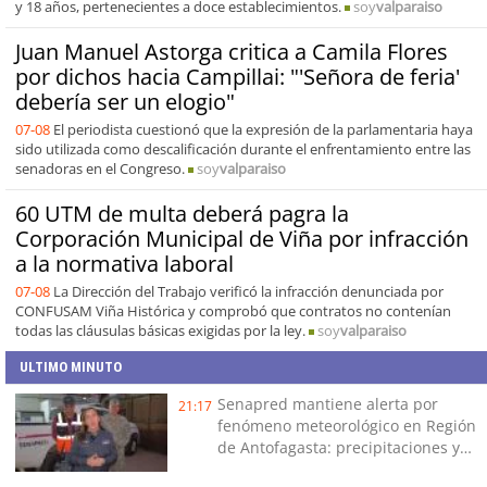
y 18 años, pertenecientes a doce establecimientos.
soy
valparaiso
Juan Manuel Astorga critica a Camila Flores
por dichos hacia Campillai: "'Señora de feria'
debería ser un elogio"
07-08
El periodista cuestionó que la expresión de la parlamentaria haya
sido utilizada como descalificación durante el enfrentamiento entre las
senadoras en el Congreso.
soy
valparaiso
60 UTM de multa deberá pagra la
Corporación Municipal de Viña por infracción
a la normativa laboral
07-08
La Dirección del Trabajo verificó la infracción denunciada por
CONFUSAM Viña Histórica y comprobó que contratos no contenían
todas las cláusulas básicas exigidas por la ley.
soy
valparaiso
ULTIMO MINUTO
Senapred mantiene alerta por
21:17
fenómeno meteorológico en Región
de Antofagasta: precipitaciones y
tormentas eléctricas