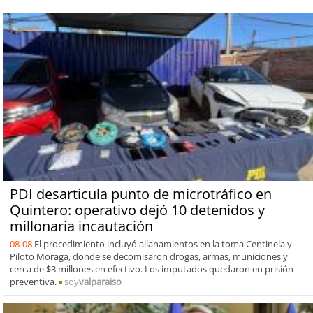
PDI desarticula punto de microtráfico en
Quintero: operativo dejó 10 detenidos y
millonaria incautación
08-08
El procedimiento incluyó allanamientos en la toma Centinela y
Piloto Moraga, donde se decomisaron drogas, armas, municiones y
cerca de $3 millones en efectivo. Los imputados quedaron en prisión
preventiva.
soy
valparaiso