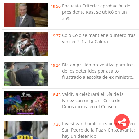
Encuesta Criteria: aprobación del
19:50
presidente Kast se ubicó en un
35%
Colo Colo se mantiene puntero tras
19:37
vencer 2-1 a La Calera
Dictan prisión preventiva para tres
19:24
de los detenidos por asalto
frustrado a escolta de ex ministro
Cordero
Valdivia celebrará el Día de la
18:43
Niñez con un gran “Circo de
Dinosaurios” en el Coliseo
Municipal
Investigan homicidios ocurridos en
17:38
San Pedro de la Paz y Chiguayante:
hay un detenido