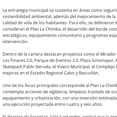
La estrategia municipal se sustenta en áreas como seguri
sostenibilidad ambiental, además del mejoramiento de la
calidad de vida de los habitantes. Para ello, se definieron 
consideran el Plan La Chimba, el desarrollo del borde cos
estratégicos, equipamiento comunitario y programas espe
intervención.
Dentro de la cartera destacan proyectos como el Mirador
Los Pinares 2.0, Parque de Eventos 2.0, Plaza Sotomayor, 
Skatepark Pablo Neruda, el Vivero Municipal, el Complejo
mejoras en el Estadio Regional Calvo y Bascuñán.
Uno de los focos principales corresponde al Plan La Chimb
contempla acciones de vigilancia, limpieza, traslado de o
equipamiento y urbanización, con una inversión estimada 
una ejecución proyectada entre cuatro y seis años.
El director de Secoplan, Julio Santander, explicó que la 