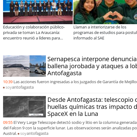
Educación y colaboración público-
Llaman a interiorizarse de los
privada se toman La Araucanía:
programas de estudios para postul
encuentro reunió a líderes para
informado al SAE
abordar las brechas y oportunidades
Sernapesca interpone denuncia
ballena jorobada y ataques a l
Antofagasta
10:39
Las acciones fueron ingresadas a los juzgados de Garantía de Mejillon
soy
antofagasta
Desde Antofagasta: telescopio 
huellas químicas tras impacto 
SpaceX en la Luna
09:55
El Very Large Telescope detectó sodio y litio en la columna generada
del Falcon 9 con la superficie lunar. Las observaciones serán analizadas 
Austral.
soy
antofagasta