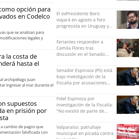
amenazas al alcaide de la
e como opción para
exPenitenciaría
El exPresidente Boric
ivados en Codelco
viajará en agosto a foro
progresista en Uruguay y
luego a Alemania
vas que se analizan para
modificaciones legales y
Feriantes responden a
Camila Flores tras
discusión en el Senado:
a la costa de
“Ser mujer de feria es un
derá hasta el
orgullo”
Senador Espinoza (PS) está
bajo investigación de la
al archipiélago Juan
Fiscalía por acusaciones
ar ingresar al mar durante el
cruzadas de agresión con
su pareja
Fidel Espinoza por
con supuestos
investigación de la Fiscalía:
a en prisión por
"No existió de parte de
sta
nadie ningún acto de
violencia física ni verbal"
s a cambio de pagos que
Valparaíso: patrullaje
cumentación falsificada con
municipal en picada contra