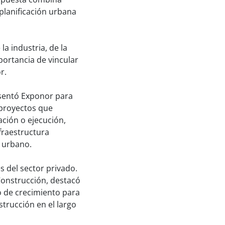
planificación urbana
a industria, de la
portancia de vincular
r.
esentó Exponor para
 proyectos que
ación o ejecución,
fraestructura
o urbano.
 del sector privado.
 Construcción, destacó
o de crecimiento para
strucción en el largo