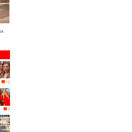
A dos años de la Ley Karin:
¿Qué buscan hoy las familias en
ck
especialistas afirman que el desafío es
tecnología para el hogar?
consolidar un cambio cultural en las
organizaciones
12
5