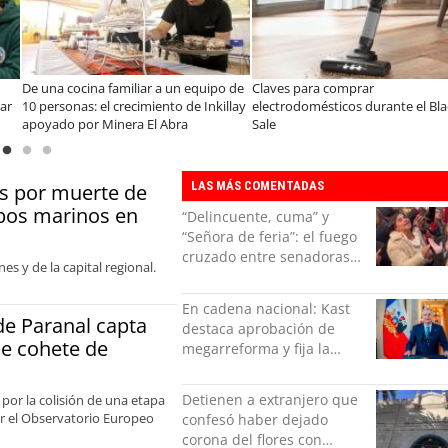
De una cocina familiar a un equipo de
Claves para comprar
ar
10 personas: el crecimiento de Inkillay
electrodomésticos durante el Bla
apoyado por Minera El Abra
Sale
LAS MÁS COMENTADAS
s por muerte de
obos marinos en
“Delincuente, cuma” y
“Señora de feria”: el fuego
cruzado entre senadoras
es y de la capital regional.
Flores y Campillai en el
Senado
En cadena nacional: Kast
de Paranal capta
destaca aprobación de
de cohete de
megarreforma y fija la
seguridad como nuevo
desafío del Gobierno
Detienen a extranjero que
 por la colisión de una etapa
por el Observatorio Europeo
confesó haber dejado
corona del flores con