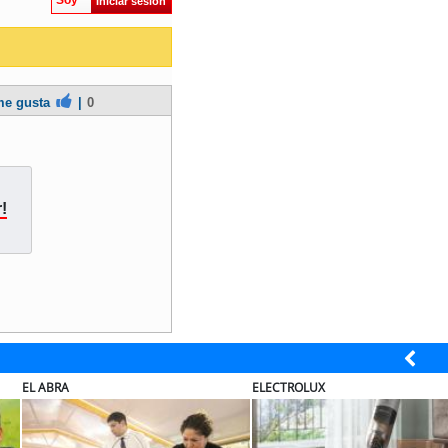
Soy
Iniciar sesión
e gusta
|
0
!
EL ABRA
ELECTROLUX