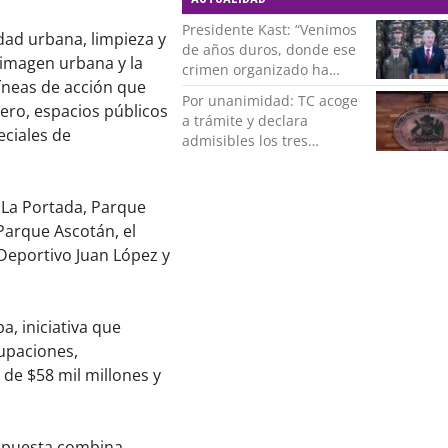
Presidente Kast: “Venimos
dad urbana, limpieza y
de años duros, donde ese
 imagen urbana y la
crimen organizado ha
líneas de acción que
ocupado un lugar que no
Por unanimidad: TC acoge
le corresponde”
tero, espacios públicos
a trámite y declara
ciales de
admisibles los tres
requerimientos de la
oposición contra la
megarreforma
 La Portada, Parque
Parque Ascotán, el
 Deportivo Juan López y
a, iniciativa que
cupaciones,
de $58 mil millones y
propuesta combina