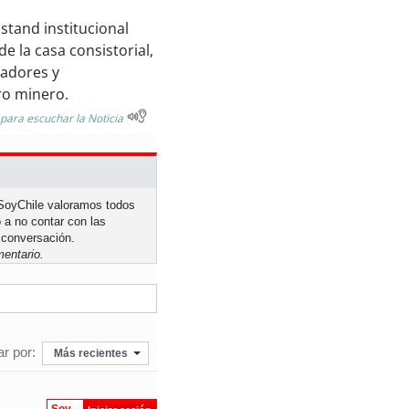
stand institucional
e la casa consistorial,
jadores y
ro minero.
 para escuchar la Noticia
n SoyChile valoramos todos
 a no contar con las
 conversación.
entario.
r por:
Más recientes