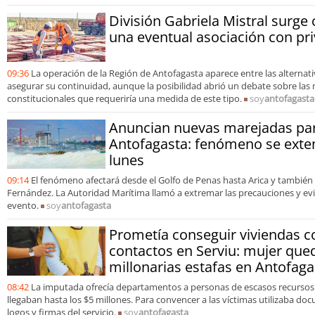
División Gabriela Mistral surg
una eventual asociación con pr
09:36
La operación de la Región de Antofagasta aparece entre las alternati
asegurar su continuidad, aunque la posibilidad abrió un debate sobre las 
constitucionales que requeriría una medida de este tipo.
soy
antofagasta
Anuncian nuevas marejadas par
Antofagasta: fenómeno se exten
lunes
09:14
El fenómeno afectará desde el Golfo de Penas hasta Arica y también 
Fernández. La Autoridad Marítima llamó a extremar las precauciones y evit
evento.
soy
antofagasta
Prometía conseguir viviendas 
contactos en Serviu: mujer qued
millonarias estafas en Antofaga
08:42
La imputada ofrecía departamentos a personas de escasos recurso
llegaban hasta los $5 millones. Para convencer a las víctimas utilizaba do
logos y firmas del servicio.
soy
antofagasta