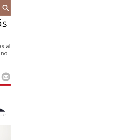
ás
as al
ano
 60: