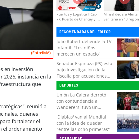
Puertos y Logística II Cap
Minsal declara Alerta
77: Puerto de Chancay y la
Sanitaria en 13 regio
competitividad de Chile
por virus hanta
RECOMENDADAS DEL EDITOR
Julio Robert defiende la TV
infantil: "Los niños
(Foto:IMA)
merecen un espacio"
Senador Espinoza (PS) está
s en inversión
bajo investigación de la
Fiscalía por acusaciones
 2026, instancia en la
cruzadas de agresión con
nfraestructura que
DEPORTES
su pareja
Unión La Calera derrotó
con contundencia a
ratégicas”, reunió a
Wanderers, tuvo un
respiro y clasificó en Copa
cinales, quienes
'Diablas' van al Mundial
Chile
para fortalecer el
con la idea de quedar
en el ordenamiento
"entre las ocho primeras"
ACTUALIDAD