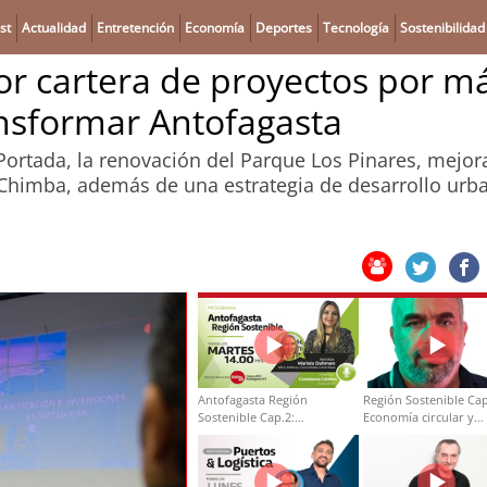
st
Actualidad
Entretención
Economía
Deportes
Tecnología
Sostenibilidad
r cartera de proyectos por m
ansformar Antofagasta
Portada, la renovación del Parque Los Pinares, mejor
a Chimba, además de una estrategia de desarrollo urb
Antofagasta Región
Región Sostenible Cap
Sostenible Cap.2:
Economía circular y
Educación ambiental y
desarrollo regional
formación de capacidades
técnicas