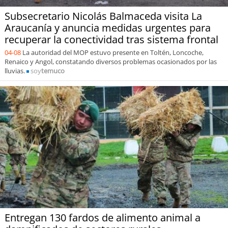
Subsecretario Nicolás Balmaceda visita La
Araucanía y anuncia medidas urgentes para
recuperar la conectividad tras sistema frontal
04-08
La autoridad del MOP estuvo presente en Toltén, Loncoche,
Renaico y Angol, constatando diversos problemas ocasionados por las
lluvias.
soy
temuco
Entregan 130 fardos de alimento animal a