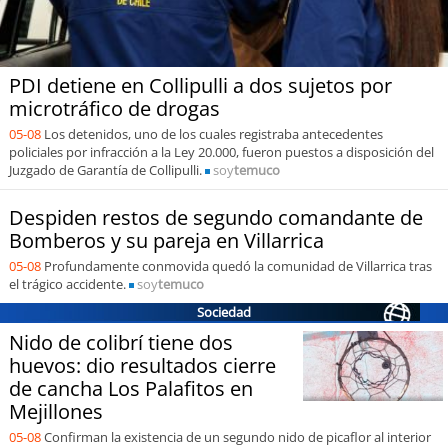
soy
puertomontt
PDI detiene en Collipulli a dos sujetos por
soy
chiloé
microtráfico de drogas
05-08
Los detenidos, uno de los cuales registraba antecedentes
policiales por infracción a la Ley 20.000, fueron puestos a disposición del
Juzgado de Garantía de Collipulli.
soy
temuco
Despiden restos de segundo comandante de
Bomberos y su pareja en Villarrica
05-08
Profundamente conmovida quedó la comunidad de Villarrica tras
el trágico accidente.
soy
temuco
Sociedad
Nido de colibrí tiene dos
huevos: dio resultados cierre
de cancha Los Palafitos en
Mejillones
05-08
Confirman la existencia de un segundo nido de picaflor al interior