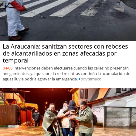
La Araucanía: sanitizan sectores con reboses
de alcantarillados en zonas afecadas por
temporal
04-08
Intervenciones deben efectuarse cuando las calles no presentan
anegamientos, ya que abrir la red mientras continúa la acumulación de
aguas lluvia podría agravar la emergencia.
soy
temuco