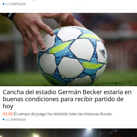
soy
temuco
Cancha del estadio Germán Becker estaría en
buenas condiciones para recibir partido de
hoy
03-08
El campo de juego ha resistido bien las intensas lluvias.
soy
temuco