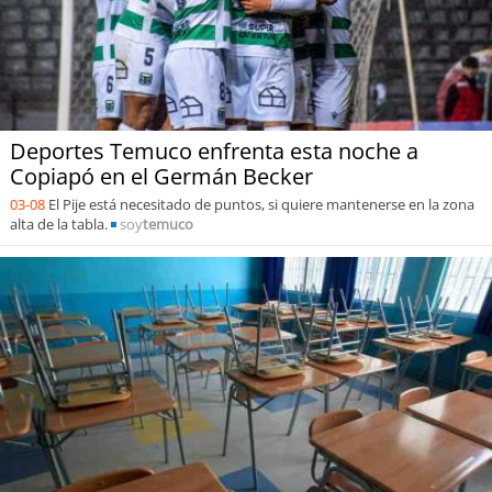
Deportes Temuco enfrenta esta noche a
Copiapó en el Germán Becker
03-08
El Pije está necesitado de puntos, si quiere mantenerse en la zona
alta de la tabla.
soy
temuco