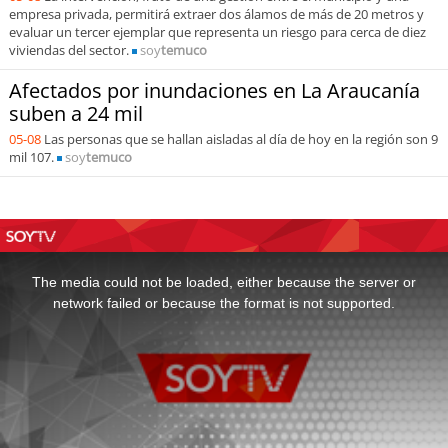
empresa privada, permitirá extraer dos álamos de más de 20 metros y
evaluar un tercer ejemplar que representa un riesgo para cerca de diez
viviendas del sector.
soy
temuco
Afectados por inundaciones en La Araucanía
suben a 24 mil
05-08
Las personas que se hallan aisladas al día de hoy en la región son 9
mil 107.
soy
temuco
This
is
a
The media could not be loaded, either because the server or
modal
window.
network failed or because the format is not supported.