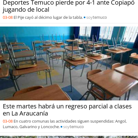
Deportes Temuco pierde por 4-1 ante Copiapó
jugando de local
03-08
El Pije cayó al décimo lugar de la tabla.
soy
temuco
Este martes habrá un regreso parcial a clases
en La Araucanía
03-08
En cuatro comunas las actividades siguen suspendidas: Angol,
Lumaco, Galvarino y Loncoche.
soy
temuco