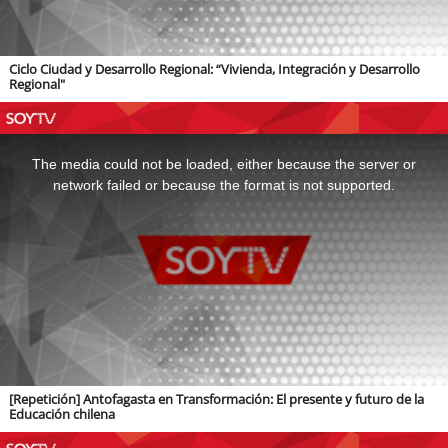
Ciclo Ciudad y Desarrollo Regional: “Vivienda, Integración y Desarrollo
Regional"
This
is
a
The media could not be loaded, either because the server or
modal
window.
network failed or because the format is not supported.
[Repetición] Antofagasta en Transformación: El presente y futuro de la
Educación chilena