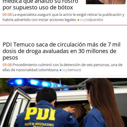
médica que analizó su rostro
soy
sanantonio
por supuesto uso de bótox
05-08
La especialista aseguró que la actriz le exigió retirar la publicación y
soy
chillán
habría advertido con iniciar acciones legales.
soy
valparaíso
soy
sancarlos
soy
talcahuano
PDI Temuco saca de circulación más de 7 mil
dosis de droga avaluadas en 30 millones de
pesos
soy
concepción
05-08
Procedimiento culminó con la detención de seis personas, una de
ellas de nacionalidad colombiana.
soy
temuco
soy
coronel
soy
arauco
soy
temuco
soy
valdivia
soy
osorno