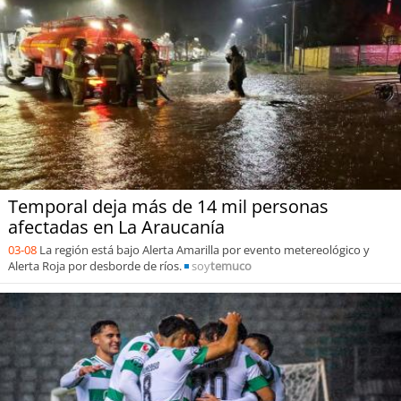
Temporal deja más de 14 mil personas
afectadas en La Araucanía
03-08
La región está bajo Alerta Amarilla por evento metereológico y
Alerta Roja por desborde de ríos.
soy
temuco