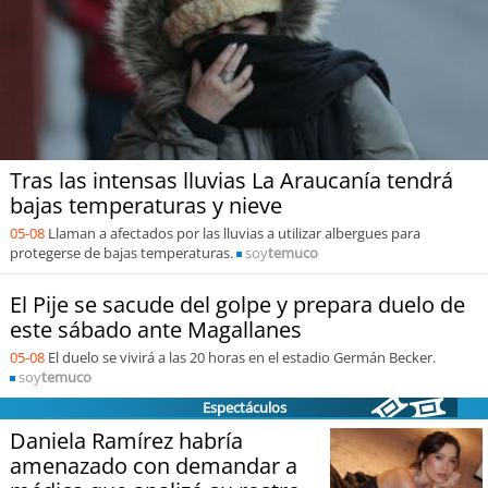
Sostenibilidad
soy
chile
soy
arica
soy
iquique
Tras las intensas lluvias La Araucanía tendrá
bajas temperaturas y nieve
soy
calama
05-08
Llaman a afectados por las lluvias a utilizar albergues para
protegerse de bajas temperaturas.
soy
temuco
soy
antofagasta
El Pije se sacude del golpe y prepara duelo de
este sábado ante Magallanes
soy
copiapó
05-08
El duelo se vivirá a las 20 horas en el estadio Germán Becker.
soy
temuco
soy
valparaíso
Espectáculos
Daniela Ramírez habría
soy
quillota
amenazado con demandar a