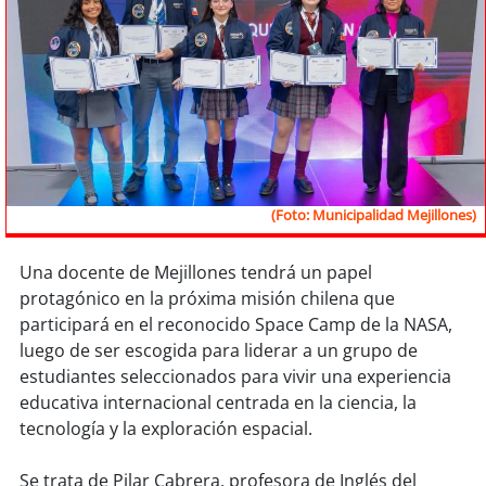
Sostenibilidad
soy
chile
soy
arica
soy
iquique
(Foto: Municipalidad Mejillones)
soy
calama
Una docente de Mejillones tendrá un papel
soy
antofagasta
protagónico en la próxima misión chilena que
participará en el reconocido Space Camp de la NASA,
soy
copiapó
luego de ser escogida para liderar a un grupo de
estudiantes seleccionados para vivir una experiencia
soy
valparaíso
educativa internacional centrada en la ciencia, la
tecnología y la exploración espacial.
soy
quillota
Se trata de Pilar Cabrera, profesora de Inglés del