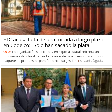
FTC acusa falta de una mirada a largo plazo
en Codelco: "Solo han sacado la plata"
05-08
La organización sindical advierte que la estatal enfrenta un
problema estructural derivado de años de baja inversión y anunció un
paquete de propuestas para fortalecer su gestión.
soy
antofagasta