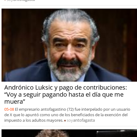
Andrónico Luksic y pago de contribuciones:
“Voy a seguir pagando hasta el día que me
muera”
05-08
El empresario antofagastino (72) fue interpelado por un usuario
de X que lo apuntó como uno de los beneficiados de la exención del
impuesto a los adultos mayores.
soy
antofagasta