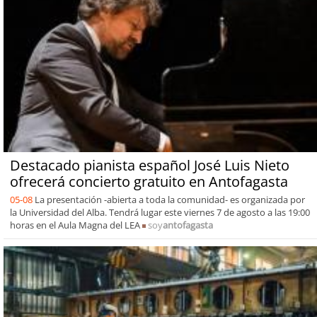
Destacado pianista español José Luis Nieto
ofrecerá concierto gratuito en Antofagasta
05-08
La presentación -abierta a toda la comunidad- es organizada por
la Universidad del Alba. Tendrá lugar este viernes 7 de agosto a las 19:00
horas en el Aula Magna del LEA
soy
antofagasta