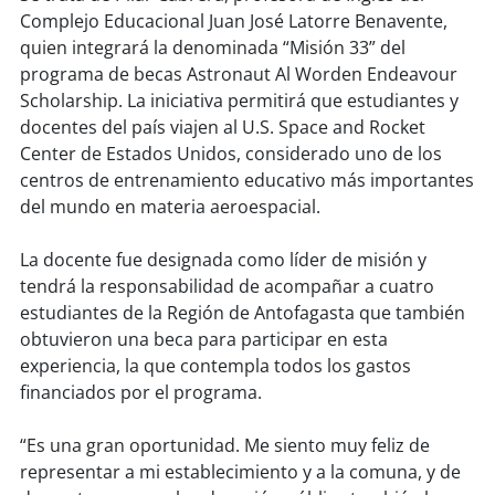
soy
sanantonio
Complejo Educacional Juan José Latorre Benavente,
quien integrará la denominada “Misión 33” del
soy
chillán
programa de becas Astronaut Al Worden Endeavour
Scholarship. La iniciativa permitirá que estudiantes y
soy
sancarlos
docentes del país viajen al U.S. Space and Rocket
Center de Estados Unidos, considerado uno de los
soy
talcahuano
centros de entrenamiento educativo más importantes
del mundo en materia aeroespacial.
soy
concepción
La docente fue designada como líder de misión y
soy
coronel
tendrá la responsabilidad de acompañar a cuatro
estudiantes de la Región de Antofagasta que también
soy
arauco
obtuvieron una beca para participar en esta
experiencia, la que contempla todos los gastos
soy
temuco
financiados por el programa.
soy
valdivia
“Es una gran oportunidad. Me siento muy feliz de
representar a mi establecimiento y a la comuna, y de
soy
osorno