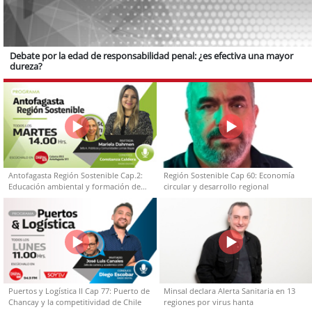
Debate por la edad de responsabilidad penal: ¿es efectiva una mayor
dureza?
Antofagasta Región Sostenible Cap.2:
Región Sostenible Cap 60: Economía
Educación ambiental y formación de
circular y desarrollo regional
capacidades técnicas
Puertos y Logística II Cap 77: Puerto de
Minsal declara Alerta Sanitaria en 13
Chancay y la competitividad de Chile
regiones por virus hanta