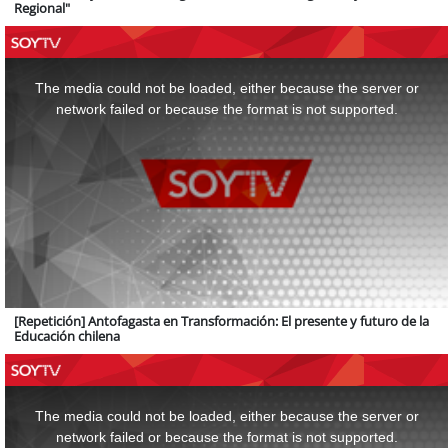
Regional"
This
is
a
The media could not be loaded, either because the server or
modal
window.
network failed or because the format is not supported.
[Repetición] Antofagasta en Transformación: El presente y futuro de la
Educación chilena
This
is
a
The media could not be loaded, either because the server or
modal
window.
network failed or because the format is not supported.