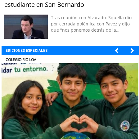
estudiante en San Bernardo
Tras reunión con Alvarado: Squella dio
por cerrada polémica con Pavez y dijo
que "nos ponemos detrás de la
decisión"
EDICIONES ESPECIALES
EL ABRA