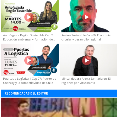
Antofagasta Región Sostenible Cap.2:
Región Sostenible Cap 60: Economía
Educación ambiental y formación de
circular y desarrollo regional
capacidades técnicas
Puertos y Logística II Cap 77: Puerto de
Minsal declara Alerta Sanitaria en 13
Chancay y la competitividad de Chile
regiones por virus hanta
RECOMENDADAS DEL EDITOR