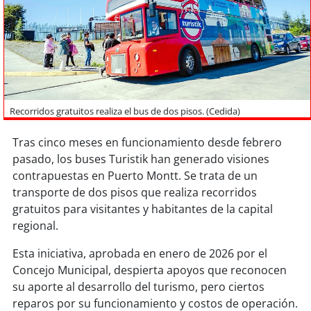
Sostenibilidad
soy
chile
soy
arica
soy
iquique
Recorridos gratuitos realiza el bus de dos pisos. (Cedida)
Tras cinco meses en funcionamiento desde febrero
soy
calama
pasado, los buses Turistik han generado visiones
contrapuestas en Puerto Montt. Se trata de un
soy
antofagasta
transporte de dos pisos que realiza recorridos
gratuitos para visitantes y habitantes de la capital
soy
copiapó
regional.
soy
valparaíso
Esta iniciativa, aprobada en enero de 2026 por el
Concejo Municipal, despierta apoyos que reconocen
soy
quillota
su aporte al desarrollo del turismo, pero ciertos
reparos por su funcionamiento y costos de operación.