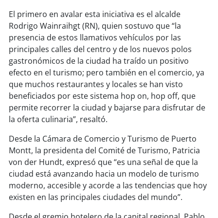
soy
sanantonio
El primero en avalar esta iniciativa es el alcalde
Rodrigo Wainraihgt (RN), quien sostuvo que “la
soy
chillán
presencia de estos llamativos vehículos por las
principales calles del centro y de los nuevos polos
soy
sancarlos
gastronómicos de la ciudad ha traído un positivo
efecto en el turismo; pero también en el comercio, ya
soy
talcahuano
que muchos restaurantes y locales se han visto
beneficiados por este sistema hop on, hop off, que
soy
concepción
permite recorrer la ciudad y bajarse para disfrutar de
la oferta culinaria”, resaltó.
soy
coronel
Desde la Cámara de Comercio y Turismo de Puerto
soy
arauco
Montt, la presidenta del Comité de Turismo, Patricia
von der Hundt, expresó que “es una señal de que la
soy
temuco
ciudad está avanzando hacia un modelo de turismo
moderno, accesible y acorde a las tendencias que hoy
soy
valdivia
existen en las principales ciudades del mundo”.
Desde el gremio hotelero de la capital regional, Pablo
soy
osorno