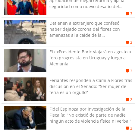
aprobación de megarreforma y fija la
seguridad como nuevo desafío del
Gobierno
3
Detienen a extranjero que confesó
haber dejado corona del flores con
amenazas al alcaide de la
exPenitenciaría
2
El exPresidente Boric viajará en agosto a
foro progresista en Uruguay y luego a
Alemania
2
Feriantes responden a Camila Flores tras
discusión en el Senado: “Ser mujer de
feria es un orgullo”
2
Fidel Espinoza por investigación de la
Fiscalía: "No existió de parte de nadie
ningún acto de violencia física ni verbal"
2