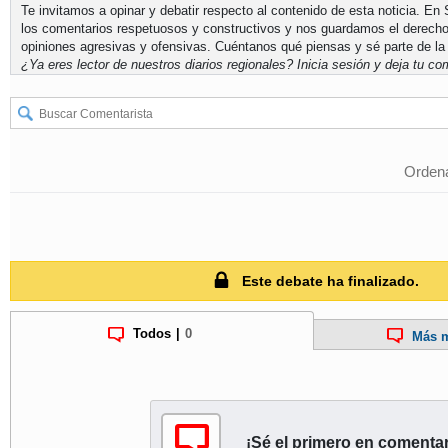
Te invitamos a opinar y debatir respecto al contenido de esta noticia. E
los comentarios respetuosos y constructivos y nos guardamos el derecho
opiniones agresivas y ofensivas. Cuéntanos qué piensas y sé parte de la
¿Ya eres lector de nuestros diarios regionales?
Inicia sesión
y deja tu com
Ordena
Este debate ha finalizado.
Todos
|
0
Más m
¡Sé el primero en comentar