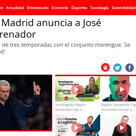
st
Actualidad
Entretención
Economía
Deportes
Tecnología
Sostenibilidad
al Madrid anuncia a José
renador
tal de tres temporadas con el conjunto merengue. Se
Antofagasta Región
Región Sostenible Cap
Sostenible Cap.2:
Economía circular y
Educación ambiental y
desarrollo regional
formación de capacidades
técnicas