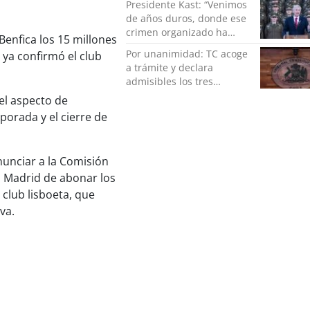
Presidente Kast: “Venimos
de años duros, donde ese
crimen organizado ha
enfica los 15 millones
ocupado un lugar que no
Por unanimidad: TC acoge
 ya confirmó el club
le corresponde”
a trámite y declara
admisibles los tres
requerimientos de la
el aspecto de
oposición contra la
porada y el cierre de
megarreforma
anunciar a la Comisión
l Madrid de abonar los
 club lisboeta, que
va.