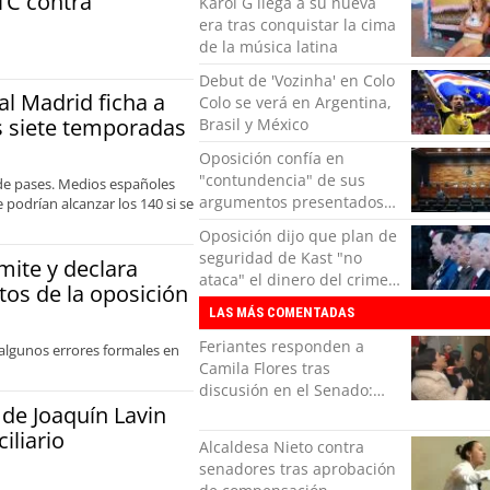
TC contra
Karol G llega a su nueva
era tras conquistar la cima
de la música latina
Debut de 'Vozinha' en Colo
eal Madrid ficha a
Colo se verá en Argentina,
 siete temporadas
Brasil y México
Oposición confía en
"contundencia" de sus
de pases. Medios españoles
argumentos presentados
podrían alcanzar los 140 si se
en el TC contra
Oposición dijo que plan de
Reconstrucción
seguridad de Kast "no
mite y declara
ataca" el dinero del crimen
tos de la oposición
organizado
LAS MÁS COMENTADAS
Feriantes responden a
 algunos errores formales en
Camila Flores tras
discusión en el Senado:
 de Joaquín Lavin
“Ser mujer de feria es un
orgullo”
iliario
Alcaldesa Nieto contra
senadores tras aprobación