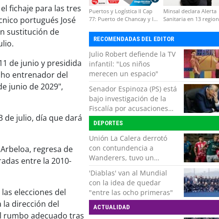
l fichaje para las tres
Puertos y Logística II Cap
Minsal declara Alerta
écnico portugués José
77: Puerto de Chancay y la
Sanitaria en 13 regio
competitividad de Chile
por virus hanta
n sustitución de
RECOMENDADAS DEL EDITOR
lio.
Julio Robert defiende la TV
11 de junio y presidida
infantil: "Los niños
merecen un espacio"
nho entrenador del
e junio de 2029",
Senador Espinoza (PS) está
bajo investigación de la
Fiscalía por acusaciones
 de julio, día que dará
cruzadas de agresión con
DEPORTES
su pareja
Unión La Calera derrotó
con contundencia a
 Arbeloa, regresa de
Wanderers, tuvo un
adas entre la 2010-
respiro y clasificó en Copa
'Diablas' van al Mundial
Chile
con la idea de quedar
las elecciones del
"entre las ocho primeras"
la dirección del
ACTUALIDAD
al rumbo adecuado tras