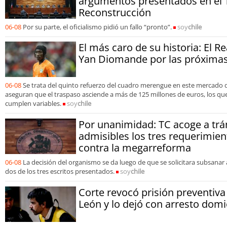
argumentos presentados en el 
Reconstrucción
06-08
Por su parte, el oficialismo pidió un fallo “pronto”.
soy
chile
El más caro de su historia: El R
Yan Diomande por las próximas
06-08
Se trata del quinto refuerzo del cuadro merengue en este mercado 
aseguran que el traspaso asciende a más de 125 millones de euros, los que 
cumplen variables.
soy
chile
Por unanimidad: TC acoge a trá
admisibles los tres requerimien
contra la megarreforma
06-08
La decisión del organismo se da luego de que se solicitara subsanar
dos de los tres escritos presentados.
soy
chile
Corte revocó prisión preventiva
León y lo dejó con arresto domic