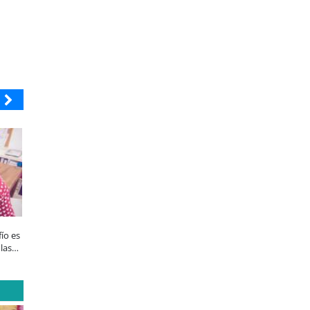
ENAP
SOPRAVAL
Enap Refinería Bío Bío conmemora 60
Últimos días para postular al 
fío es
años de aporte al desarrollo
Vecino Sopraval de Educación
las
energético de Chile