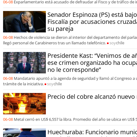
06-08
Exparlamentario está acusado de defraudar al Fisco y de tráfico de i
Senador Espinoza (PS) está bajo
Fiscalía por acusaciones cruzad
su pareja
06-08
Hechos de violencia se dieron al interior del departamento del parla
llegó personal de Carabineros tras un llamado telefónico.
soy
chile
Presidente Kast: “Venimos de a
ese crimen organizado ha ocup
no le corresponde”
06-08
Mandatario apuntó a la agenda de seguridad y llamó al Congreso a u
trámite de la iniciativa.
soy
chile
Precio del cobre alcanzó nuevo
06-08
Metal cerró en US$ 6,557 la libra. Promedio del año se ubica en US$ 5,
Huechuraba: Funcionario munic