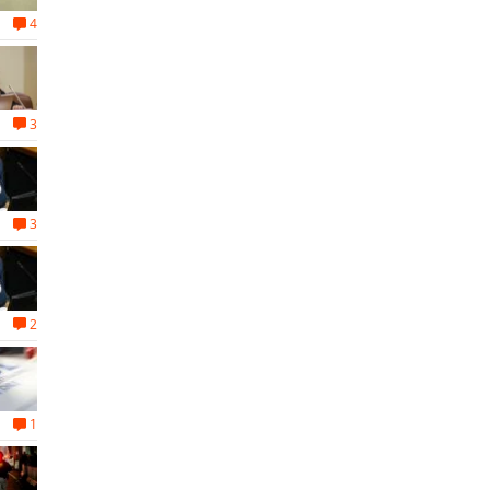
4
3
3
2
1