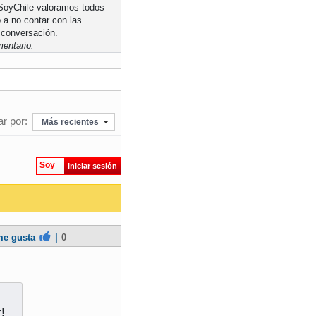
n SoyChile valoramos todos
 a no contar con las
 conversación.
entario.
r por:
Más recientes
Soy
Iniciar sesión
e gusta
|
0
!