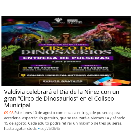
Valdivia celebrará el Día de la Niñez con un
gran “Circo de Dinosaurios” en el Coliseo
Municipal
09-08
Este lunes 10 de agosto comienza la entrega de pulseras para
acceder al espectáculo gratuito, que se realizará el viernes 14 y sábado
15 de agosto. Cada adulto podrá retirar un máximo de tres pulseras,
hasta agotar stock.
soy
valdivia