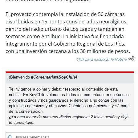
soy
sanantonio
El proyecto contempla la instalación de 50 cámaras
soy
chillán
distribuidas en 16 puntos considerados neurálgicos
dentro del radio urbano de Los Lagos y también en
soy
sancarlos
sectores como Antilhue. La iniciativa fue financiada
íntegramente por el Gobierno Regional de Los Ríos,
soy
talcahuano
con una inversión cercana a los 30 millones de pesos.
Click para escuchar la Noticia
soy
concepción
soy
coronel
¡Bienvenido
#ComentaristaSoyChile!
Te invitamos a opinar y debatir respecto al contenido de esta
soy
arauco
noticia. En SoyChile valoramos todos los comentarios respetuosos
y constructivos y nos guardamos el derecho a no contar con las
opiniones agresivas y ofensivas. Cuéntanos qué piensas y sé parte
soy
temuco
de la conversación.
¿Ya eres lector de nuestros diarios regionales?
Inicia sesión
y deja
soy
valdivia
tu comentario.
soy
osorno