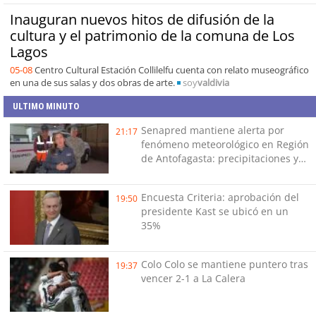
Inauguran nuevos hitos de difusión de la
cultura y el patrimonio de la comuna de Los
Lagos
05-08
Centro Cultural Estación Collilelfu cuenta con relato museográfico
en una de sus salas y dos obras de arte.
soy
valdivia
ULTIMO MINUTO
Senapred mantiene alerta por
21:17
fenómeno meteorológico en Región
de Antofagasta: precipitaciones y
tormentas eléctricas
Encuesta Criteria: aprobación del
19:50
presidente Kast se ubicó en un
35%
Colo Colo se mantiene puntero tras
19:37
vencer 2-1 a La Calera