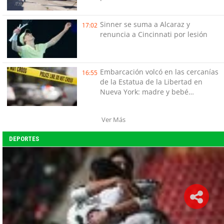
Sinner se suma a Alcaraz y
17:02
renuncia a Cincinnati por lesión
Embarcación volcó en las cercanías
16:55
de la Estatua de la Libertad en
Nueva York: madre y bebé
fallecieron
Ver Más
DEPORTES