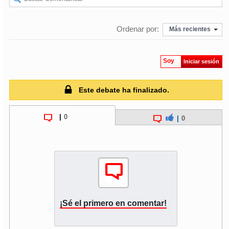
soy
puertomontt
Ordenar por:
Más recientes
soy
chiloé
Soy
Iniciar sesión
Este debate ha finalizado.
|
0
|
0
¡Sé el primero en comentar!