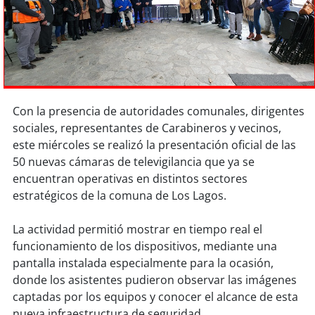
Sostenibilidad
soy
chile
soy
arica
Con la presencia de autoridades comunales, dirigentes
soy
iquique
sociales, representantes de Carabineros y vecinos,
este miércoles se realizó la presentación oficial de las
soy
calama
50 nuevas cámaras de televigilancia que ya se
encuentran operativas en distintos sectores
soy
antofagasta
estratégicos de la comuna de Los Lagos.
soy
copiapó
La actividad permitió mostrar en tiempo real el
funcionamiento de los dispositivos, mediante una
soy
valparaíso
pantalla instalada especialmente para la ocasión,
donde los asistentes pudieron observar las imágenes
soy
quillota
captadas por los equipos y conocer el alcance de esta
nueva infraestructura de seguridad.