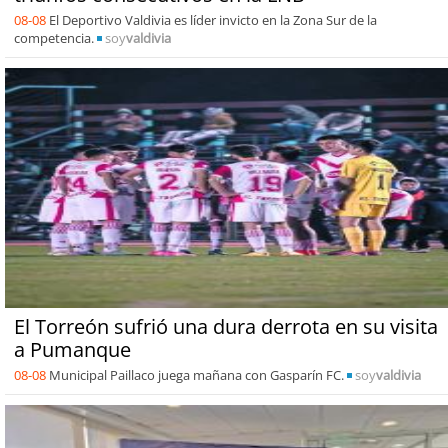
08-08
El Deportivo Valdivia es líder invicto en la Zona Sur de la
competencia.
soy
valdivia
El Torreón sufrió una dura derrota en su visita
a Pumanque
08-08
Municipal Paillaco juega mañana con Gasparín FC.
soy
valdivia