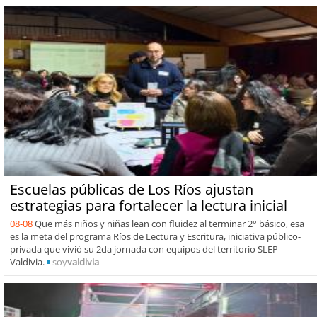
Escuelas públicas de Los Ríos ajustan
estrategias para fortalecer la lectura inicial
08-08
Que más niños y niñas lean con fluidez al terminar 2° básico, esa
es la meta del programa Ríos de Lectura y Escritura, iniciativa público-
privada que vivió su 2da jornada con equipos del territorio SLEP
Valdivia.
soy
valdivia