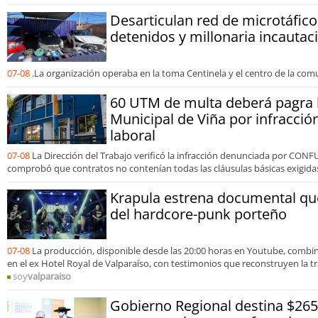
Desarticulan red de microtáfico
detenidos y millonaria incautac
07-08
.La organización operaba en la toma Centinela y el centro de la com
60 UTM de multa deberá pagra 
Municipal de Viña por infracció
laboral
07-08
La Dirección del Trabajo verificó la infracción denunciada por CONF
comprobó que contratos no contenían todas las cláusulas básicas exigidas 
Krapula estrena documental que
del hardcore-punk porteño
07-08
La producción, disponible desde las 20:00 horas en Youtube, comb
en el ex Hotel Royal de Valparaíso, con testimonios que reconstruyen la tr
soy
valparaiso
Gobierno Regional destina $265