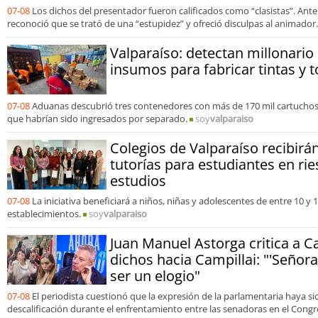
07-08
Los dichos del presentador fueron calificados como “clasistas”. Ante
reconoció que se trató de una “estupidez” y ofreció disculpas al animador.
Valparaíso: detectan millonari
insumos para fabricar tintas y t
07-08
Aduanas descubrió tres contenedores con más de 170 mil cartuchos
que habrían sido ingresados por separado.
soy
valparaiso
Colegios de Valparaíso recibir
tutorías para estudiantes en rie
estudios
07-08
La iniciativa beneficiará a niños, niñas y adolescentes de entre 10 y
establecimientos.
soy
valparaiso
Juan Manuel Astorga critica a C
dichos hacia Campillai: "'Señora
ser un elogio"
07-08
El periodista cuestionó que la expresión de la parlamentaria haya s
descalificación durante el enfrentamiento entre las senadoras en el Congr