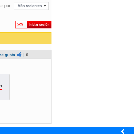
r por:
Más recientes
Soy
Iniciar sesión
e gusta
|
0
!