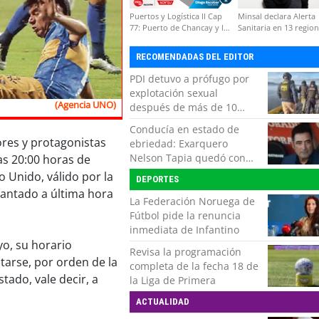
Puertos y Logística II Cap
Minsal declara Alerta
77: Puerto de Chancay y la
Sanitaria en 13 regio
competitividad de Chile
por virus hanta
RECOMENDADAS DEL EDITOR
PDI detuvo a prófugo por
explotación sexual
(Agencia UNO)
después de más de 10
horas de navegación en la
Conducía en estado de
zona austral
res y protagonistas
ebriedad: Exarquero
Nelson Tapia quedó con
as 20:00 horas de
lesiones graves tras
 Unido, válido por la
DEPORTES
accidente vehicular
elantado a última hora
La Federación Noruega de
Fútbol pide la renuncia
inmediata de Infantino
yo, su horario
Revisa la programación
tarse, por orden de la
completa de la fecha 18 de
tado, vale decir, a
la Liga de Primera
ACTUALIDAD