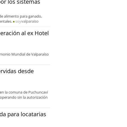
por los sistemas
 de alimento para ganado,
entales.
soy
valparaiso
ración al ex Hotel
trimonio Mundial de Valparaíso
ervidas desde
a en la comuna de Puchuncaví
 operando sin la autorización
da para locatarias