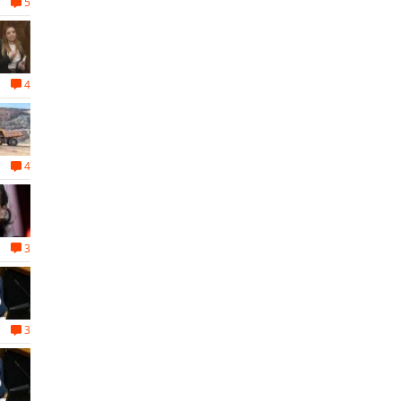
5
4
4
3
3