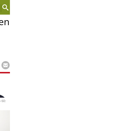
 en
 60: