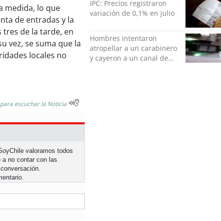
IPC: Precios registraron
ta medida, lo que
variación de 0,1% en julio
venta de entradas y la
 tres de la tarde, en
Hombres intentaron
 su vez, se suma que la
atropellar a un carabinero
ridades locales no
y cayeron a un canal de
regadío en Peñalolén
 para escuchar la Noticia
n SoyChile valoramos todos
 a no contar con las
 conversación.
entario.