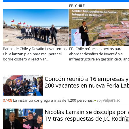
ULTRAPORT
BANCO DE CHILE
nos han sido parte
Estudiantes de la UCN desarrollan
Educación y cola
 Sano de Sopraval
tecnología para modernizar la
privada se toman
ño
operación de Ultraport Coquimbo
encuentro reunió
abordar las bre
Concón reunió a 16 empresas y
200 vacantes en nueva Feria La
07-08
La instancia congregó a más de 1.200 personas.
soy
valparaiso
Nicolás Larraín se disculpa por
TV tras respuestas de J.C Rodrí