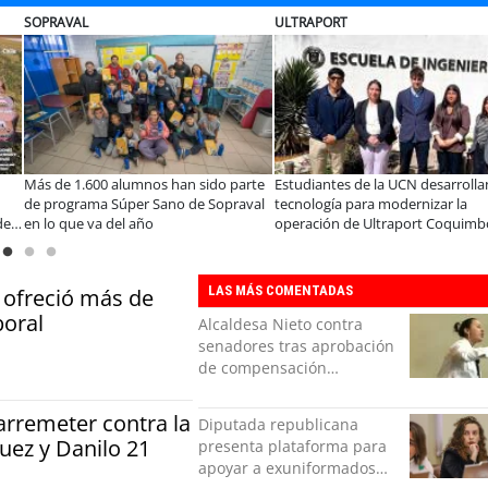
ELECTROLUX
MUTUAL
boración público-
Claves para comprar
A dos años de l
 La Araucanía:
electrodomésticos durante el Black
especialistas a
 a líderes para
Sale
consolidar un 
chas y oportunidades
organizacione
LAS MÁS COMENTADAS
 ofreció más de
boral
Alcaldesa Nieto contra
senadores tras aprobación
de compensación
municipal: "Gobierno
indolente"
 arremeter contra la
Diputada republicana
guez y Danilo 21
presenta plataforma para
apoyar a exuniformados