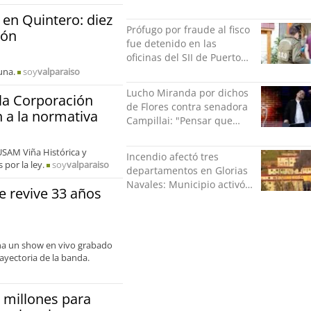
cruzadas de agresión con
 en Quintero: diez
su pareja
Prófugo por fraude al fisco
ión
fue detenido en las
oficinas del SII de Puerto
Montt mientras pedía más
una.
soy
valparaiso
facturas
Lucho Miranda por dichos
la Corporación
de Flores contra senadora
n a la normativa
Campillai: "Pensar que
todo se consigue por pena
es una forma de quitar
USAM Viña Histórica y
Incendio afectó tres
dignidad"
por la ley.
soy
valparaiso
departamentos en Glorias
Navales: Municipio activó
 revive 33 años
apoyo para familias
damnificadas
ina un show en vivo grabado
ayectoria de la banda.
 millones para