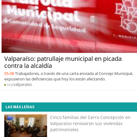
Valparaíso: patrullaje municipal en picada
contra la alcaldía
05-08
Trabajadores, a través de una carta enviada al Concejo Municipal,
expusieron las deficiencias que hoy los están afectando.
soy
valparaiso
LAS MÁS LEÍDAS
Cinco familias del Cerro Concepción en
Valparaíso renovaron sus viviendas
patrimoniales