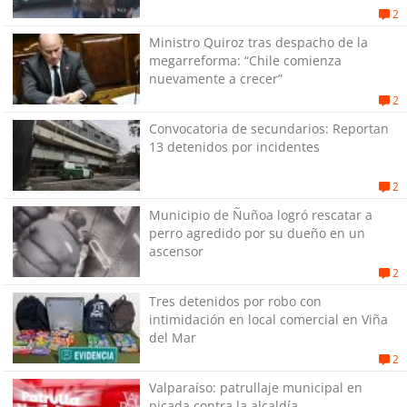
personas en Antofagasta
2
Ministro Quiroz tras despacho de la
megarreforma: “Chile comienza
nuevamente a crecer”
2
Convocatoria de secundarios: Reportan
13 detenidos por incidentes
2
Municipio de Ñuñoa logró rescatar a
perro agredido por su dueño en un
ascensor
2
Tres detenidos por robo con
intimidación en local comercial en Viña
del Mar
2
Valparaíso: patrullaje municipal en
picada contra la alcaldía