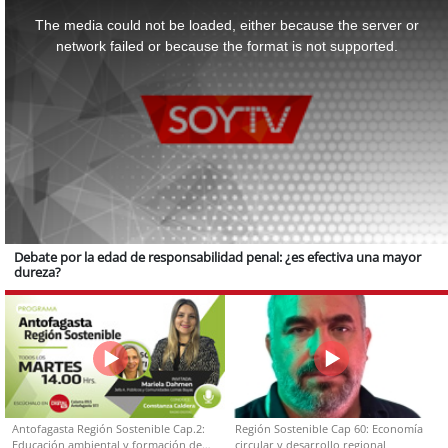
is
a
The media could not be loaded, either because the server or
modal
window.
network failed or because the format is not supported.
Debate por la edad de responsabilidad penal: ¿es efectiva una mayor
dureza?
Antofagasta Región Sostenible Cap.2:
Región Sostenible Cap 60: Economía
Educación ambiental y formación de
circular y desarrollo regional