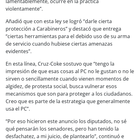
lamentablemente, ocurre en la práctica
soy
sanantonio
violentamente”.
soy
chillán
Añadió que con esta ley se logró “darle cierta
protección a Carabineros” y destacó que entrega
soy
sancarlos
“ciertas herramientas para el debido uso de su arma
de servicio cuando hubiese ciertas amenazas
soy
talcahuano
evidentes”.
soy
concepción
En esta línea, Cruz-Coke sostuvo que “tengo la
impresión de que esas cosas al PC no le gustan o no le
soy
coronel
sirven o sencillamente cuando vienen momentos de
algidez, de protesta social, busca vulnerar esos
soy
arauco
mecanismos que son para proteger a los ciudadanos.
Creo que es parte de la estrategia que generalmente
soy
temuco
usa el PC”.
“Por eso hicieron este anuncio los diputados, no sé
soy
valdivia
qué pensarán los senadores, pero han tenido la
desfachatez, a mi juicio, de plantearlo”, continuó e
soy
osorno