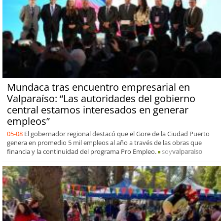
Mundaca tras encuentro empresarial en
Valparaíso: “Las autoridades del gobierno
central estamos interesados en generar
empleos”
05-08
El gobernador regional destacó que el Gore de la Ciudad Puerto
genera en promedio 5 mil empleos al año a través de las obras que
financia y la continuidad del programa Pro Empleo.
soy
valparaiso