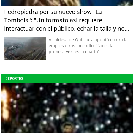
Pedropiedra por su nuevo show "La
Tombola": "Un formato así requiere
interactuar con el público, echar la talla y no
tener miedo a equivocarse"
Alcaldesa de Quilicura apuntó contra la
empresa tras incendio: “No es la
primera vez, es la cuarta”
DEPORTES