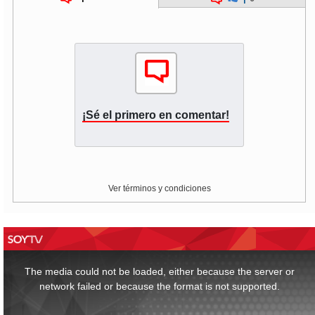
¡Sé el primero en comentar!
Ver términos y condiciones
This
is
a
The media could not be loaded, either because the server or
modal
window.
network failed or because the format is not supported.