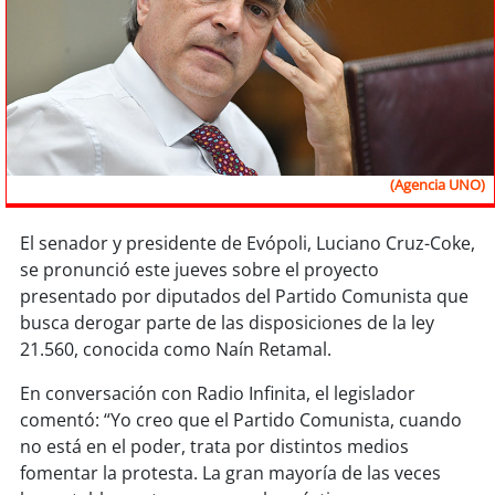
Sostenibilidad
soy
chile
soy
arica
soy
iquique
(Agencia UNO)
soy
calama
El senador y presidente de Evópoli, Luciano Cruz-Coke,
se pronunció este jueves sobre el proyecto
soy
antofagasta
presentado por diputados del Partido Comunista que
busca derogar parte de las disposiciones de la ley
soy
copiapó
21.560, conocida como Naín Retamal.
soy
valparaíso
En conversación con Radio Infinita, el legislador
comentó: “Yo creo que el Partido Comunista, cuando
soy
quillota
no está en el poder, trata por distintos medios
fomentar la protesta. La gran mayoría de las veces