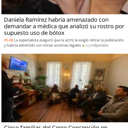
Daniela Ramírez habría amenazado con
demandar a médica que analizó su rostro por
supuesto uso de bótox
05-08
La especialista aseguró que la actriz le exigió retirar la publicación
y habría advertido con iniciar acciones legales.
soy
valparaiso
Cinco familias del Cerro Concepción en