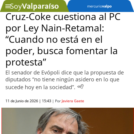
Cruz-Coke cuestiona al PC
por Ley Nain-Retamal:
SOYTV
“Cuando no está en el
poder, busca fomentar la
Podcast
protesta”
Actualidad
El senador de Evópoli dice que la propuesta de
diputados “no tiene ningún asidero en lo que
Entretención
sucede hoy en la sociedad”.
Economía
11 de Junio de 2026 | 15:43
| Por
Javiera Gaete
Deportes
Tecnología