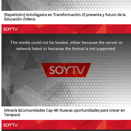
[Repetición] Antofagasta en Transformación: El presente y futuro de la
Educación chilena
This
is
a
The media could not be loaded, either because the server or
modal
window.
network failed or because the format is not supported.
Minería &Comunidades Cap 48: Nuevas oportunidades para crecer en
Tarapacá
This