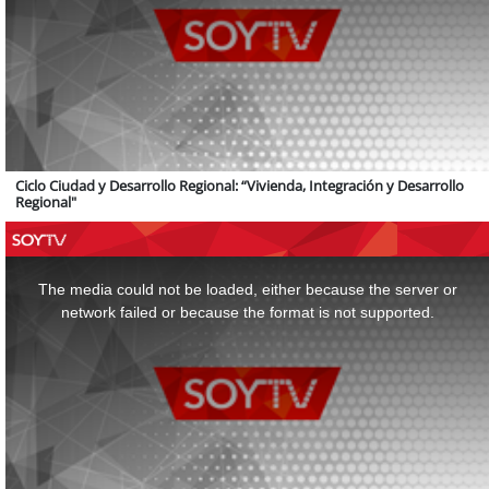
Ciclo Ciudad y Desarrollo Regional: “Vivienda, Integración y Desarrollo
Regional"
This
is
a
The media could not be loaded, either because the server or
modal
window.
network failed or because the format is not supported.