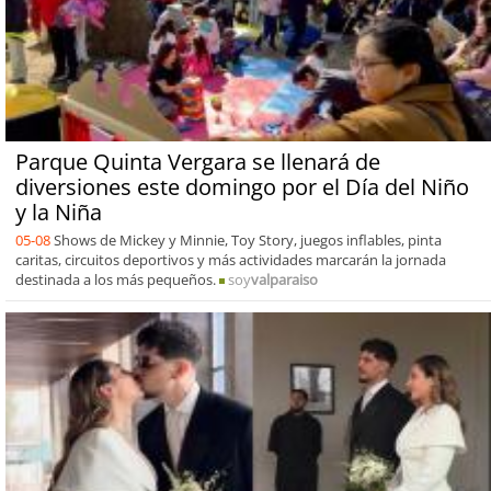
Parque Quinta Vergara se llenará de
diversiones este domingo por el Día del Niño
y la Niña
05-08
Shows de Mickey y Minnie, Toy Story, juegos inflables, pinta
caritas, circuitos deportivos y más actividades marcarán la jornada
destinada a los más pequeños.
soy
valparaiso