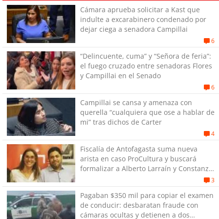
Cámara aprueba solicitar a Kast que
indulte a excarabinero condenado por
dejar ciega a senadora Campillai
6
“Delincuente, cuma” y “Señora de feria”:
el fuego cruzado entre senadoras Flores
y Campillai en el Senado
6
Campillai se cansa y amenaza con
querella “cualquiera que ose a hablar de
mi” tras dichos de Carter
4
Fiscalía de Antofagasta suma nueva
arista en caso ProCultura y buscará
formalizar a Alberto Larraín y Constanza
Gómez
3
Pagaban $350 mil para copiar el examen
de conducir: desbaratan fraude con
cámaras ocultas y detienen a dos