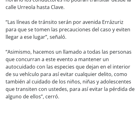
soy
sanantonio
calle Urreola hasta Clave.
soy
chillán
“Las líneas de tránsito serán por avenida Errázuriz
para que se tomen las precauciones del caso y eviten
soy
sancarlos
llegar a ese lugar”, señaló.
soy
talcahuano
“Asimismo, hacemos un llamado a todas las personas
que concurran a este evento a mantener un
soy
concepción
autocuidado con las especies que dejan en el interior
de su vehículo para así evitar cualquier delito, como
soy
coronel
también al cuidado de los niños, niñas y adolescentes
que transiten con ustedes, para así evitar la pérdida de
soy
arauco
alguno de ellos”, cerró.
soy
temuco
soy
valdivia
soy
osorno