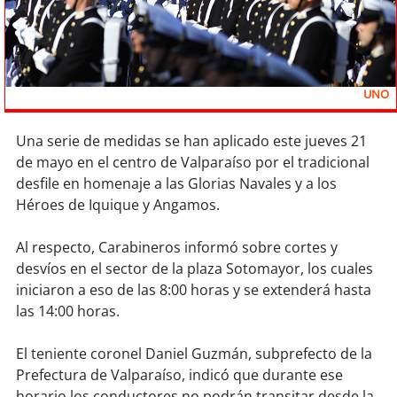
Sostenibilidad
soy
chile
UNO
soy
arica
soy
iquique
Una serie de medidas se han aplicado este jueves 21
de mayo en el centro de Valparaíso por el tradicional
desfile en homenaje a las Glorias Navales y a los
soy
calama
Héroes de Iquique y Angamos.
soy
antofagasta
Al respecto, Carabineros informó sobre cortes y
desvíos en el sector de la plaza Sotomayor, los cuales
soy
copiapó
iniciaron a eso de las 8:00 horas y se extenderá hasta
las 14:00 horas.
soy
valparaíso
El teniente coronel Daniel Guzmán, subprefecto de la
soy
quillota
Prefectura de Valparaíso, indicó que durante ese
horario los conductores no podrán transitar desde la