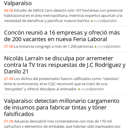
Valparaíso
08-08
Estudio de Déficit Cero detectó solo 107 hectáreas con potencial
habitacional en el área metropolitana, mientras expertos apuntan a la
necesidad de densificar y planificar nuevos barrios.
soy
valparaiso
Concón reunió a 16 empresas y ofreció más
de 200 vacantes en nueva Feria Laboral
07-08
La instancia congregó a más de 1.200 personas.
soy
valparaiso
Nicolás Larraín se disculpa por arremeter
contra la TV tras respuestas de J.C Rodríguez y
Danilo 21
07-08
Los dichos del presentador fueron calificados como “clasistas”.
Ante la controversia, el ex CQC reconoció que se trató de una
“estupidez” y ofreció disculpas al animador.
soy
valparaiso
Valparaíso: detectan millonario cargamento
de insumos para fabricar tintas y tóner
falsificados
07-08
Aduanas descubrió tres contenedores con más de 170 mil
cartuchos y elementos de embalaje, que habrían sido ingresados por