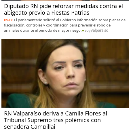
Diputado RN pide reforzar medidas contra el
abigeato previo a Fiestas Patrias
09-08
El parlamentario solicitó al Gobierno información sobre planes de
fiscalización, controles y coordinación para prevenir el robo de
animales durante el período de mayor riesgo.
soy
valparaiso
RN Valparaíso deriva a Camila Flores al
Tribunal Supremo tras polémica con
senadora Campillai