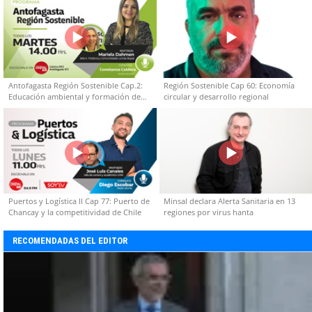
Antofagasta Región Sostenible Cap.2:
Región Sostenible Cap 60: Economía
Educación ambiental y formación de
circular y desarrollo regional
capacidades técnicas
Puertos y Logística II Cap 77: Puerto de
Minsal declara Alerta Sanitaria en 13
Chancay y la competitividad de Chile
regiones por virus hanta
RECOMENDADAS DEL EDITOR