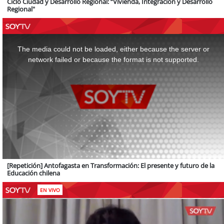
Ciclo Ciudad y Desarrollo Regional: “Vivienda, Integración y Desarrollo
Regional"
This
is
a
The media could not be loaded, either because the server or
modal
window.
network failed or because the format is not supported.
[Repetición] Antofagasta en Transformación: El presente y futuro de la
Educación chilena
EN VIVO