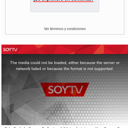
Ver términos y condiciones
This
is
a
The media could not be loaded, either because the server or
modal
window.
network failed or because the format is not supported.