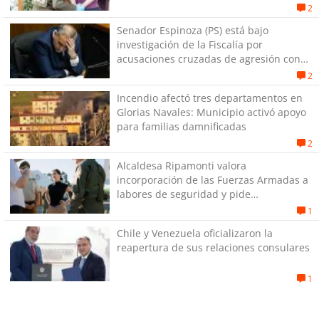
2
Senador Espinoza (PS) está bajo
investigación de la Fiscalía por
acusaciones cruzadas de agresión con
su pareja
2
Incendio afectó tres departamentos en
Glorias Navales: Municipio activó apoyo
para familias damnificadas
2
Alcaldesa Ripamonti valora
incorporación de las Fuerzas Armadas a
labores de seguridad y pide
“responsabilidad política”
1
Chile y Venezuela oficializaron la
reapertura de sus relaciones consulares
1