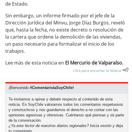
soy
sanantonio
de Estado.
Sin embargo, un informe firmado por el jefe de la
soy
chillán
Dirección Jurídica del Minvu, Jorge Díaz Burgos, reveló
que, hasta la fecha, no existe decreto o resolución de
soy
sancarlos
la cartera que ordene la demolición de las viviendas,
un paso necesario para formalizar el inicio de los
soy
talcahuano
trabajos.
soy
concepción
Lee más de esta noticia en
El Mercurio de Valparaíso.
Click para escuchar la Noticia
soy
coronel
soy
arauco
¡Bienvenido
#ComentaristaSoyChile!
Te invitamos a opinar y debatir respecto al contenido de esta
soy
temuco
noticia. En SoyChile valoramos todos los comentarios respetuosos
y constructivos y nos guardamos el derecho a no contar con las
opiniones agresivas y ofensivas. Cuéntanos qué piensas y sé parte
soy
valdivia
de la conversación.
¿Ya eres lector de nuestros diarios regionales?
Inicia sesión
y deja
soy
osorno
tu comentario.