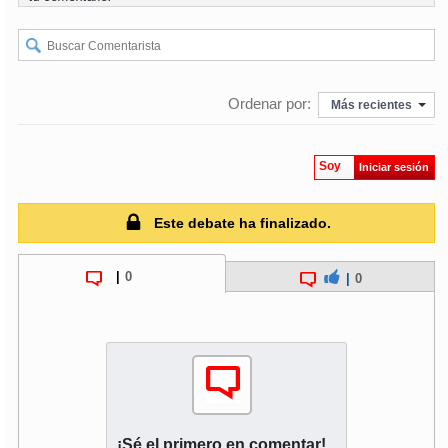
soy
puertomontt
soy
chiloé
Ordenar por:
Más recientes
Soy
Iniciar sesión
Este debate ha finalizado.
|
0
|
0
¡Sé el primero en comentar!