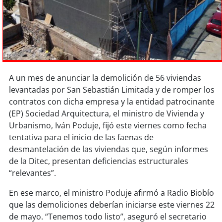
Sostenibilidad
soy
chile
soy
arica
A un mes de anunciar la demolición de 56 viviendas
soy
iquique
levantadas por San Sebastián Limitada y de romper los
contratos con dicha empresa y la entidad patrocinante
soy
calama
(EP) Sociedad Arquitectura, el ministro de Vivienda y
Urbanismo, Iván Poduje, fijó este viernes como fecha
soy
antofagasta
tentativa para el inicio de las faenas de
desmantelación de las viviendas que, según informes
soy
copiapó
de la Ditec, presentan deficiencias estructurales
“relevantes”.
soy
valparaíso
En ese marco, el ministro Poduje afirmó a Radio Biobío
soy
quillota
que las demoliciones deberían iniciarse este viernes 22
de mayo. “Tenemos todo listo”, aseguró el secretario