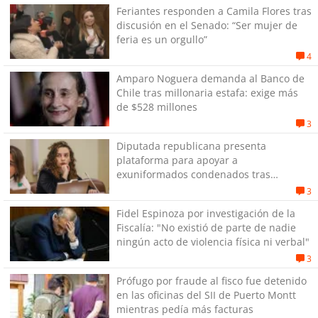
Feriantes responden a Camila Flores tras
discusión en el Senado: “Ser mujer de
feria es un orgullo”
4
Amparo Noguera demanda al Banco de
Chile tras millonaria estafa: exige más
de $528 millones
3
Diputada republicana presenta
plataforma para apoyar a
exuniformados condenados tras
estallido social
3
Fidel Espinoza por investigación de la
Fiscalía: "No existió de parte de nadie
ningún acto de violencia física ni verbal"
3
Prófugo por fraude al fisco fue detenido
en las oficinas del SII de Puerto Montt
mientras pedía más facturas