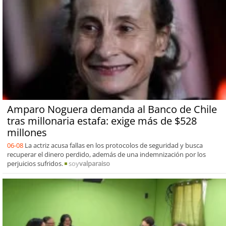
Amparo Noguera demanda al Banco de Chile
tras millonaria estafa: exige más de $528
millones
06-08
La actriz acusa fallas en los protocolos de seguridad y busca
recuperar el dinero perdido, además de una indemnización por los
perjuicios sufridos.
soy
valparaiso