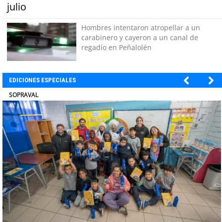
julio
Hombres intentaron atropellar a un
carabinero y cayeron a un canal de
regadío en Peñalolén
EDICIONES ESPECIALES
ULTRAPORT