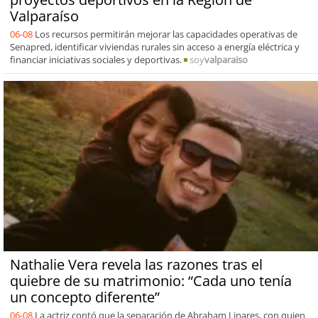
Valparaíso
06-08
Los recursos permitirán mejorar las capacidades operativas de
Senapred, identificar viviendas rurales sin acceso a energía eléctrica y
financiar iniciativas sociales y deportivas.
soy
valparaiso
Nathalie Vera revela las razones tras el
quiebre de su matrimonio: “Cada uno tenía
un concepto diferente”
06-08
La actriz contó que la separación de Abraham Linares, con quien