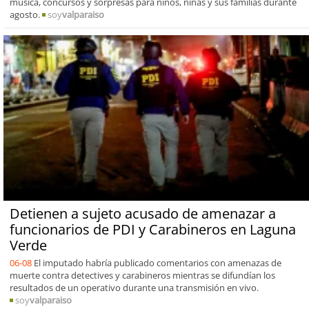
música, concursos y sorpresas para niños, niñas y sus familias durante
agosto.
soy
valparaiso
Detienen a sujeto acusado de amenazar a
funcionarios de PDI y Carabineros en Laguna
Verde
06-08
El imputado habría publicado comentarios con amenazas de
muerte contra detectives y carabineros mientras se difundían los
resultados de un operativo durante una transmisión en vivo.
soy
valparaiso