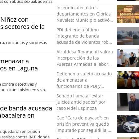
llos con abuso sexual, además
en la costa de Valparaíso
Incendio afectó tres
departamentos en Glorias
 Niñez con
Navales: Municipio activó
os sectores de la
apoyo para familias
PDI detiene a último
damnificadas
integrante de banda
acusada de violentos robos
ica, concursos y sorpresas
a empresa tabacalera en
Alcaldesa Ripamonti valora
Valparaíso
incorporación de las
amenazar a
Fuerzas Armadas a labores
ros en Laguna
de seguridad y pide
Detienen a sujeto acusado
“responsabilidad política”
de amenazar a
contra detectives y
funcionarios de PDI y
 una transmisión en vivo.
Carabineros en Laguna
Senado llama a "evitar
Verde
juicios anticipados" por
e de banda acusada
caso Fidel Espinoza
abacalera en
Cae "Cara de payaso": en
prisión preventiva quedó
imputado por seguidilla de
es quedaron en prisión
robos en Curauma
de asaltos contra BAT, donde