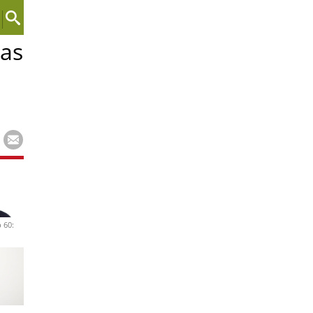
ras
 60: