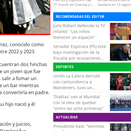
77: Puerto de Chancay y la
Sanitaria en 13 regio
competitividad de Chile
por virus hanta
RECOMENDADAS DEL EDITOR
Julio Robert defiende la TV
infantil: "Los niños
merecen un espacio"
írez, conocido como
Senador Espinoza (PS) está
ntre 2022 y 2023.
bajo investigación de la
Fiscalía por acusaciones
cruzadas de agresión con
ncuentran dos hinchas
DEPORTES
su pareja
e un joven que fue
Unión La Calera derrotó
 salir a fumar un
con contundencia a
de un bar mientras
Wanderers, tuvo un
 convertiría en padre.
respiro y clasificó en Copa
'Diablas' van al Mundial
Chile
con la idea de quedar
 hijo nació y él
"entre las ocho primeras"
ACTUALIDAD
ción y juicios,
Presidente Kast: “Venimos