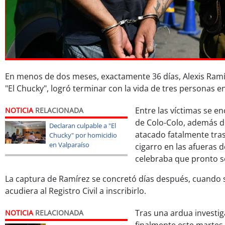
En menos de dos meses, exactamente 36 días, Alexis Ram
"El Chucky", logró terminar con la vida de tres personas e
Entre las víctimas se e
NOTICIA
RELACIONADA
de Colo-Colo, además d
Declaran culpable a "El
atacado fatalmente tras
Chucky" por homicidio
en Valparaíso
cigarro en las afueras 
celebraba que pronto se
La captura de Ramírez se concretó días después, cuando su
acudiera al Registro Civil a inscribirlo.
Tras una ardua investiga
NOTICIA
RELACIONADA