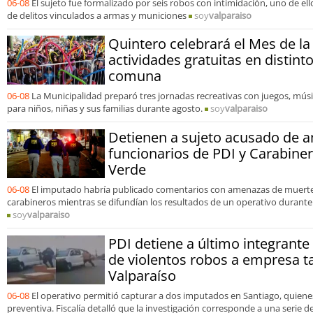
06-08
El sujeto fue formalizado por seis robos con intimidación, uno de e
de delitos vinculados a armas y municiones
soy
valparaiso
Quintero celebrará el Mes de la
actividades gratuitas en distint
comuna
06-08
La Municipalidad preparó tres jornadas recreativas con juegos, mús
para niños, niñas y sus familias durante agosto.
soy
valparaiso
Detienen a sujeto acusado de 
funcionarios de PDI y Carabine
Verde
06-08
El imputado habría publicado comentarios con amenazas de muerte 
carabineros mientras se difundían los resultados de un operativo durante
soy
valparaiso
PDI detiene a último integrant
de violentos robos a empresa t
Valparaíso
06-08
El operativo permitió capturar a dos imputados en Santiago, quien
preventiva. Fiscalía detalló que la investigación corresponde a una serie 