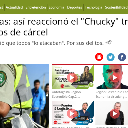
st
Actualidad
Entretención
Economía
Deportes
Tecnología
Sostenibilidad
s: así reaccionó el "Chucky" t
s de cárcel
ió que todos "lo atacaban". Por sus delitos.
Antofagasta Región
Región Sostenible Cap
Sostenible Cap.2:
Economía circular y
Educación ambiental y
desarrollo regional
formación de capacidades
técnicas
Puertos y Logística II Cap
Minsal declara Alerta