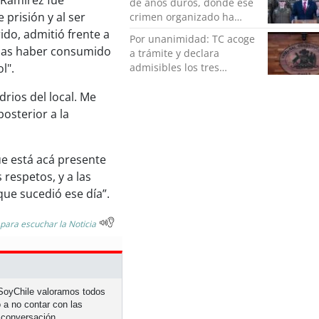
 Ramírez fue
de años duros, donde ese
prisión y al ser
crimen organizado ha
ocupado un lugar que no
ido, admitió frente a
Por unanimidad: TC acoge
le corresponde”
timas haber consumido
a trámite y declara
admisibles los tres
l".
requerimientos de la
oposición contra la
drios del local. Me
megarreforma
osterior a la
ue está acá presente
respetos, y a las
que sucedió ese día”.
 para escuchar la Noticia
n SoyChile valoramos todos
 a no contar con las
 conversación.