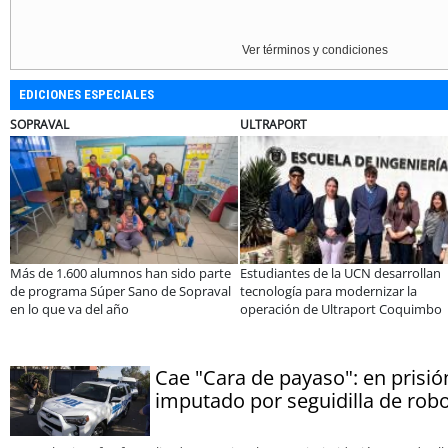
Ver términos y condiciones
EDICIONES ESPECIALES
BANCO DE CHILE
ELECTROLUX
Educación y colaboración público-
Claves para comprar
privada se toman La Araucanía:
electrodomésticos durante el Black
encuentro reunió a líderes para
Sale
abordar las brechas y oportunidades
Cae "Cara de payaso": en prisi
imputado por seguidilla de ro