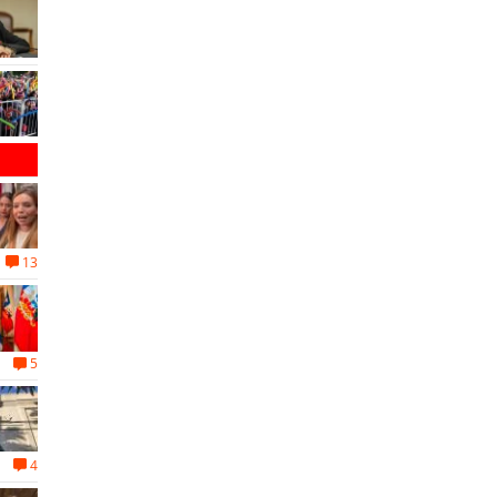
13
5
4