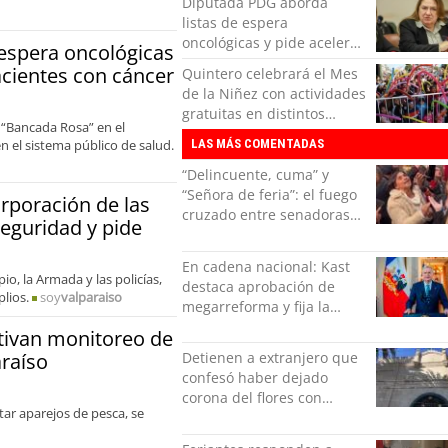
Diputada PDG aborda
listas de espera
oncológicas y pide acelerar
espera oncológicas
medidas para pacientes
acientes con cáncer
Quintero celebrará el Mes
con cáncer
de la Niñez con actividades
gratuitas en distintos
 “Bancada Rosa” en el
sectores de la comuna
n el sistema público de salud.
LAS MÁS COMENTADAS
“Delincuente, cuma” y
“Señora de feria”: el fuego
rporación de las
cruzado entre senadoras
eguridad y pide
Flores y Campillai en el
Senado
En cadena nacional: Kast
io, la Armada y las policías,
destaca aprobación de
lios.
soy
valparaiso
megarreforma y fija la
seguridad como nuevo
tivan monitoreo de
desafío del Gobierno
araíso
Detienen a extranjero que
confesó haber dejado
corona del flores con
tar aparejos de pesca, se
amenazas al alcaide de la
exPenitenciaría