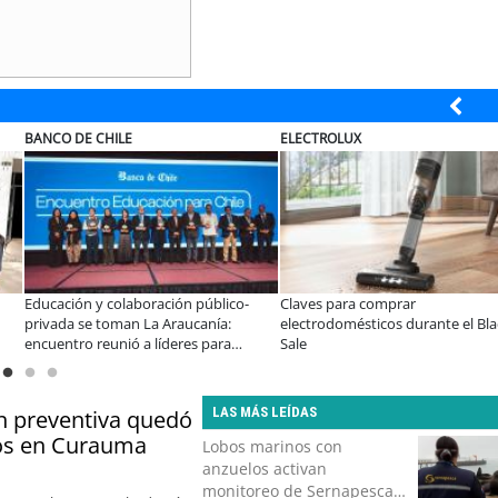
MUTUAL
SOPRAVAL
A dos años de la Ley Karin:
Últimos días para postular al Fond
especialistas afirman que el desafío es
Vecino Sopraval de Educación
consolidar un cambio cultural en las
organizaciones
LAS MÁS LEÍDAS
ón preventiva quedó
bos en Curauma
Lobos marinos con
anzuelos activan
monitoreo de Sernapesca