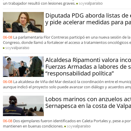
un trabajador resultó con lesiones graves.
soy
valparaiso
Diputada PDG aborda listas de 
y pide acelerar medidas para p
06-08
La parlamentaria Flor Contreras participó en una nueva sesión de la
Congreso, donde llamó a fortalecer el acceso a tratamientos oncológicos e
soy
valparaiso
Alcaldesa Ripamonti valora inco
Fuerzas Armadas a labores de s
“responsabilidad política”
06-08
La alcaldesa de Viña del Mar destacó la coordinación entre el municip
aunque indicó el proyecto solo puede avanzar con diálogo y acuerdos amp
Lobos marinos con anzuelos ac
Sernapesca en la costa de Valp
06-08
Dos ejemplares fueron identificados en Caleta Portales y, pese a por
mantienen en buenas condiciones.
soy
valparaiso