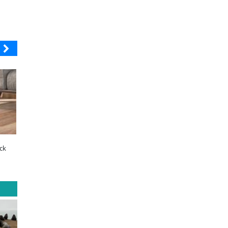
ELECTROLUX
JAC SUNRAY
o
¿Qué buscan hoy las familias en la
JAC renueva el Sunray y se convie
tecnología para el hogar?
en el minibús con la mejor relaci
precio-equipamiento