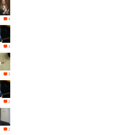
4
3
3
2
2