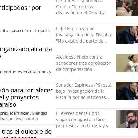
Feriantes responden a
nticipados" por
Camila Flores tras
discusión en el Senado:
“Ser mujer de feria es un
orgullo”
Fidel Espinoza por
ni un procedimiento judicial
investigación de la Fiscalía:
"No existió de parte de
nadie ningún acto de
organizado alcanza
violencia física ni verbal"
o
Alcaldesa Nieto contra
senadores tras aprobación
de compensación
importantes incautaciones y
municipal: "Gobierno
indolente"
Senador Espinoza (PS) está
ión para fortalecer
bajo investigación de la
al y proyectos
Fiscalía por acusaciones
araíso
cruzadas de agresión con
su pareja
El exPresidente Boric
red, identificar viviendas
tivas.
soy
valparaiso
viajará en agosto a foro
progresista en Uruguay y
 tras el quiebre de
luego a Alemania