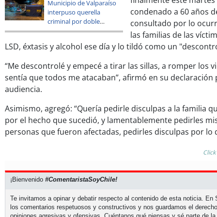
finalmente este martes
Municipio de Valparaíso
condenado a 60 años de 
interpuso querella
criminal por doble
consultado por lo ocurr
homicidio en subida
las familias de las víc
Ecuador
LSD, éxtasis y alcohol ese día y lo tildó como un "descontro
“Me descontrolé y empecé a tirar las sillas, a romper los vi
sentía que todos me atacaban”, afirmó en su declaración p
audiencia.
Asimismo, agregó: “Quería pedirle disculpas a la familia q
por el hecho que sucedió, y lamentablemente pedirles mis 
personas que fueron afectadas, pedirles disculpas por lo 
Click
¡Bienvenido
#ComentaristaSoyChile!
Te invitamos a opinar y debatir respecto al contenido de esta noticia. E
los comentarios respetuosos y constructivos y nos guardamos el derecho
opiniones agresivas y ofensivas. Cuéntanos qué piensas y sé parte de la