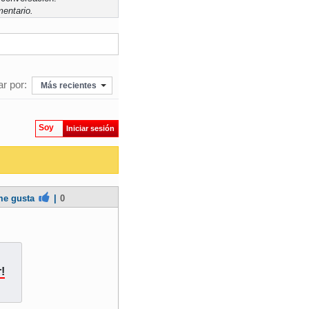
entario.
r por:
Más recientes
Soy
Iniciar sesión
e gusta
|
0
!