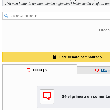
¿Ya eres lector de nuestros diarios regionales?
Inicia sesión
y deja tu com
Ordena
Este debate ha finalizado.
Todos
|
0
Más m
¡Sé el primero en comentar