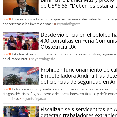
de US$6,55: “Debemos estar a la
06-08
El secretario de Estado dijo que "es necesario destrabar la burocracia
dar certezas a los inversionistas".
soy
antofagasta
Desde violencia en el pololeo ha
400 consultas en Feria Comunit
Obstetricia UA
06-08
Esta Iniciativa comunitaria reunió a instituciones públicas, organiza
en el Paseo Prat.
soy
antofagasta
Prohíben funcionamiento de ca
Embotelladora Andina tras dete
deficiencias de seguridad en A
06-08
La fiscalización, originada tras denuncias ciudadanas, reveló incum
riesgos eléctricos, fugas, ausencia de operadores certificados y deficienc
amoníaco.
soy
antofagasta
Fiscalizan seis servicentros en 
detectan trabajadores extranjer