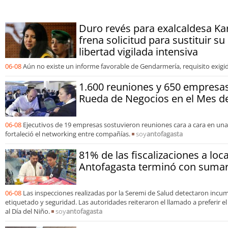
y oportunidades
Duro revés para exalcaldesa Kar
frena solicitud para sustituir s
libertad vigilada intensiva
06-08
Aún no existe un informe favorable de Gendarmería, requisito exigido
1.600 reuniones y 650 empresa
Rueda de Negocios en el Mes de
06-08
Ejecutivos de 19 empresas sostuvieron reuniones cara a cara en un
fortaleció el networking entre compañías.
soy
antofagasta
81% de las fiscalizaciones a loc
Antofagasta terminó con sumari
06-08
Las inspecciones realizadas por la Seremi de Salud detectaron incu
etiquetado y seguridad. Las autoridades reiteraron el llamado a preferir e
al Día del Niño.
soy
antofagasta