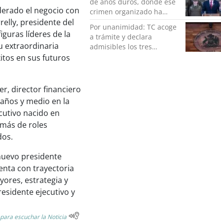
de años duros, donde ese
derado el negocio con
crimen organizado ha
ocupado un lugar que no
relly, presidente del
Por unanimidad: TC acoge
le corresponde”
guras líderes de la
a trámite y declara
u extraordinaria
admisibles los tres
requerimientos de la
itos en sus futuros
oposición contra la
megarreforma
r, director financiero
 años y medio en la
cutivo nacido en
emás de roles
dos.
 nuevo presidente
uenta con trayectoria
ores, estrategia y
esidente ejecutivo y
 para escuchar la Noticia