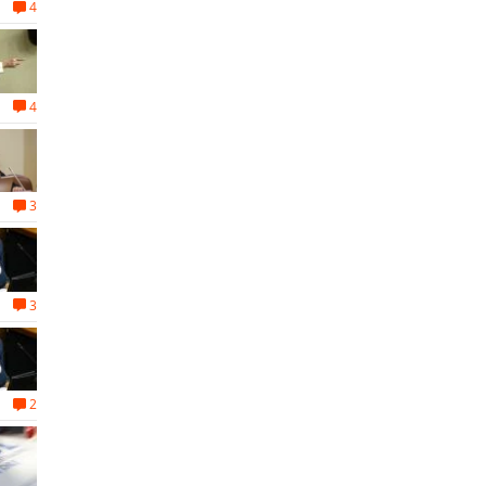
4
4
3
3
2