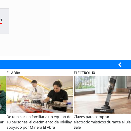
!
ELECTROLUX
MUTUAL
iar a un equipo de
Claves para comprar
A dos años de la L
imiento de Inkillay
electrodomésticos durante el Black
especialistas afir
 El Abra
Sale
consolidar un cam