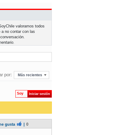
n SoyChile valoramos todos
 a no contar con las
 conversación.
entario.
r por:
Más recientes
Soy
Iniciar sesión
e gusta
|
0