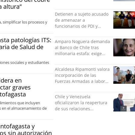
Puente Alto
 altura”
Detienen a sujeto acusado
de amenazar a
, simplificar los procesos y
funcionarios de PDI y
Carabineros en Laguna
Verde
sta patologías ITS:
Amparo Noguera demanda
aria de Salud de
al Banco de Chile tras
millonaria estafa: exige
más de $528 millones
ciones sociales y estudiantes
Alcaldesa Ripamonti valora
incorporación de las
ldera en
Fuerzas Armadas a labores
ctar graves
de seguridad y pide
ntofagasta
“responsabilidad política”
Chile y Venezuela
oficializaron la reapertura
plimientos que incluyen
ias en el almacenamiento de
de sus relaciones
consulares
Antofagasta y
os sin autorización