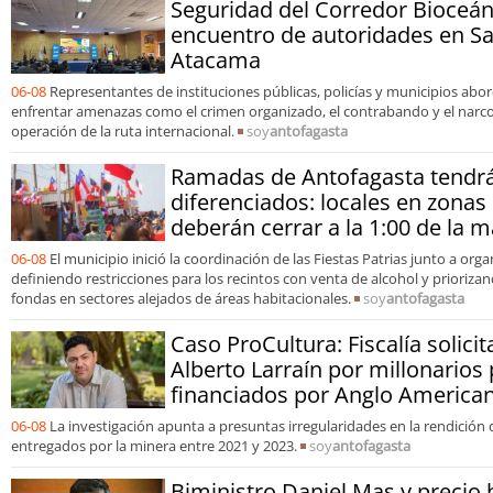
Seguridad del Corredor Bioceán
encuentro de autoridades en S
Atacama
06-08
Representantes de instituciones públicas, policías y municipios ab
enfrentar amenazas como el crimen organizado, el contrabando y el narcot
operación de la ruta internacional.
soy
antofagasta
Ramadas de Antofagasta tendrá
diferenciados: locales en zonas
deberán cerrar a la 1:00 de la
06-08
El municipio inició la coordinación de las Fiestas Patrias junto a org
definiendo restricciones para los recintos con venta de alcohol y prioriz
fondas en sectores alejados de áreas habitacionales.
soy
antofagasta
Caso ProCultura: Fiscalía solicit
Alberto Larraín por millonarios
financiados por Anglo America
06-08
La investigación apunta a presuntas irregularidades en la rendición
entregados por la minera entre 2021 y 2023.
soy
antofagasta
Biministro Daniel Mas y precio 