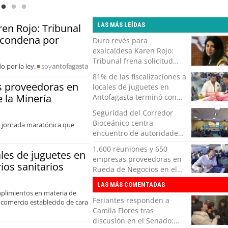
organizaciones
LAS MÁS LEÍDAS
en Rojo: Tribunal
u condena por
Duro revés para
exalcaldesa Karen Rojo:
Tribunal frena solicitud
 por la ley.
soy
antofagasta
para sustituir su condena
81% de las fiscalizaciones a
por libertad vigilada
s proveedoras en
locales de juguetes en
intensiva
 la Minería
Antofagasta terminó con
sumarios sanitarios
Seguridad del Corredor
Bioceánico centra
a jornada maratónica que
encuentro de autoridades
en San Pedro de Atacama
1.600 reuniones y 650
ales de juguetes en
empresas proveedoras en
os sanitarios
Rueda de Negocios en el
Mes de la Minería
LAS MÁS COMENTADAS
mplimientos en materia de
Feriantes responden a
l comercio establecido de cara
Camila Flores tras
discusión en el Senado: