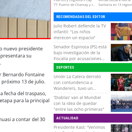
77: Puerto de Chancay y la
Sanitaria en 13 regio
competitividad de Chile
por virus hanta
RECOMENDADAS DEL EDITOR
Julio Robert defiende la TV
infantil: "Los niños
merecen un espacio"
Senador Espinoza (PS) está
o nuevo presidente
bajo investigación de la
 presentara su
Fiscalía por acusaciones
.
cruzadas de agresión con
DEPORTES
su pareja
or Bernardo Fontaine
Unión La Calera derrotó
l próximo 13 de julio.
con contundencia a
Wanderers, tuvo un
 fecha del traspaso,
respiro y clasificó en Copa
'Diablas' van al Mundial
Chile
tapa para la principal
con la idea de quedar
"entre las ocho primeras"
ACTUALIDAD
huasi a contar del 30
Presidente Kast: “Venimos