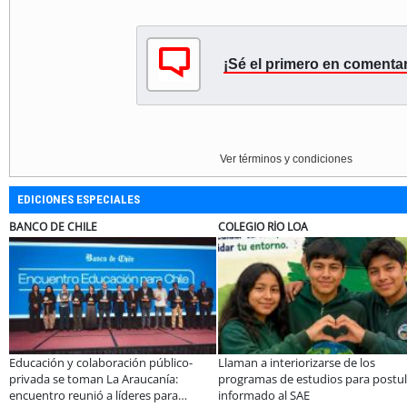
¡Sé el primero en comentar
Ver términos y condiciones
EDICIONES ESPECIALES
COLEGIO RÍO LOA
EL ABRA
ión público-
Llaman a interiorizarse de los
De una cocina famil
raucanía:
programas de estudios para postular
10 personas: el crec
deres para
informado al SAE
apoyado por Minera