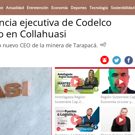
st
Actualidad
Entretención
Economía
Deportes
Tecnología
Sostenibilidad
cia ejecutiva de Codelco
o en Collahuasi
omo nuevo CEO de la minera de Tarapacá.
Antofagasta Región
Región Sostenible Cap
Sostenible Cap.2:
Economía circular y
Educación ambiental y
desarrollo regional
formación de capacidades
técnicas
Puertos y Logística II Cap
Minsal declara Alerta