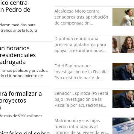
ico centra
“Ser mujer de feria es un
orgullo”
an Pedro de
Alcaldesa Nieto contra
senadores tras aprobación
de compensación
ordaron medidas para
municipal: "Gobierno
ráfico ante la futura
indolente"
Diputada republicana
presenta plataforma para
n horarios
apoyar a exuniformados
 residenciales
condenados tras estallido
 madrugada
social
Fidel Espinoza por
anismos públicos y privados,
investigación de la Fiscalía:
ando el funcionamiento de
"No existió de parte de
nadie ningún acto de
violencia física ni verbal"
ará formalizar a
Senador Espinoza (PS) está
 proyectos
bajo investigación de la
Fiscalía por acusaciones
n
cruzadas de agresión con
 de más de $290 millones
su pareja
Matrimonio y sus hijas
fueron intimidados al
histórico del cobre
interior de su vivienda en