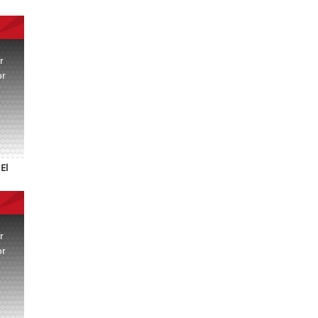
r
or
.
El
r
or
.