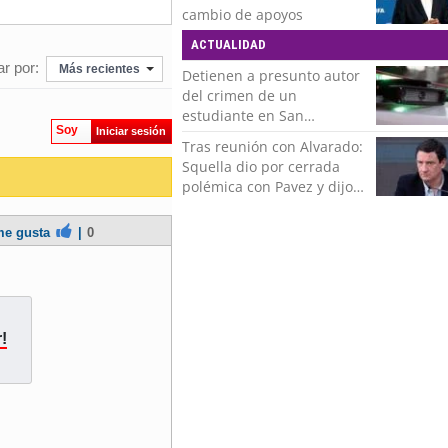
del más grande de Chile"
cambio de apoyos
ACTUALIDAD
r por:
Más recientes
Detienen a presunto autor
del crimen de un
estudiante en San
Soy
Iniciar sesión
Bernardo
Tras reunión con Alvarado:
Squella dio por cerrada
polémica con Pavez y dijo
que "nos ponemos detrás
de la decisión"
e gusta
|
0
!