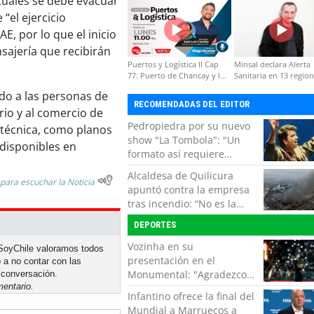
cuales se debe evacuar
formación de capacidades
“el ejercicio
técnicas
, por lo que el inicio
sajería que recibirán
Puertos y Logística II Cap
Minsal declara Alerta
77: Puerto de Chancay y la
Sanitaria en 13 regio
competitividad de Chile
por virus hanta
ado a las personas de
RECOMENDADAS DEL EDITOR
ario y al comercio de
Pedropiedra por su nuevo
 técnica, como planos
show "La Tombola": "Un
disponibles en
formato así requiere
interactuar con el público,
Alcaldesa de Quilicura
echar la talla y no tener
 para escuchar la Noticia
apuntó contra la empresa
miedo a equivocarse"
tras incendio: “No es la
primera vez, es la cuarta”
DEPORTES
Vozinha en su
n SoyChile valoramos todos
presentación en el
 a no contar con las
Monumental: "Agradezco
 conversación.
entario.
del fondo de mi corazón
Infantino ofrece la final del
por todo el cariño, el apoyo
Mundial a Marruecos a