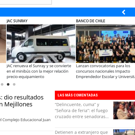
BANCO DE CHILE
EL ABRA
vierte
Lanzan convocatorias para los
Beca Indígena de Minera El 
ación
concursos nacionales Impacto
apoya a joven de Toconce q
Emprendedor Escolar y Universitario
proyecta su futuro en la min
LAS MÁS COMENTADAS
: dio resultados
n Mejillones
“Delincuente, cuma” y
“Señora de feria”: el fuego
cruzado entre senadoras
del Complejo Educacional Juan
Flores y Campillai en el
Senado
Detienen a extranjero que