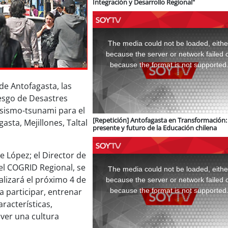
Integración y Desarrollo Regional"
This
is
a
The media could not be loaded, eithe
modal
window.
because the server or network failed 
because the format is not supported
de Antofagasta, las
iesgo de Desastres
 sismo-tsunami para el
[Repetición] Antofagasta en Transformación: 
sta, Mejillones, Taltal
presente y futuro de la Educación chilena
e López; el Director de
This
is
l COGRID Regional, se
a
The media could not be loaded, eithe
modal
window.
ealizará el próximo 4 de
because the server or network failed 
because the format is not supported
 a participar, entrenar
racterísticas,
over una cultura