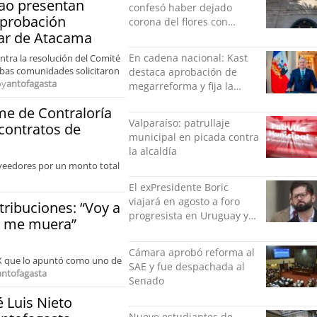
ao presentan
confesó haber dejado
aprobación
corona del flores con
lar de Atacama
amenazas al alcaide de la
exPenitenciaría
En cadena nacional: Kast
ntra la resolución del Comité
ambas comunidades solicitaron
destaca aprobación de
oy
antofagasta
megarreforma y fija la
seguridad como nuevo
me de Contraloría
desafío del Gobierno
Valparaíso: patrullaje
 contratos de
municipal en picada contra
la alcaldía
oveedores por un monto total
El exPresidente Boric
viajará en agosto a foro
ribuciones: “Voy a
progresista en Uruguay y
ue me muera”
luego a Alemania
Cámara aprobó reforma al
e X que lo apuntó como uno de
SAE y fue despachada al
antofagasta
Senado
 Luis Nieto
Nueve estudiantes de