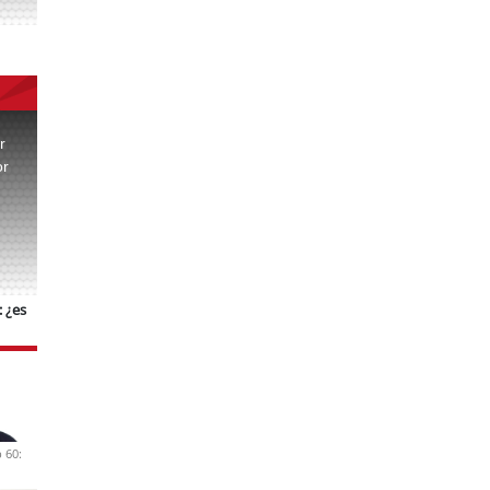
r
or
.
 ¿es
 60: