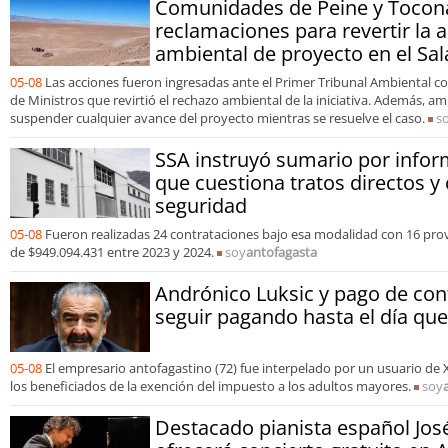
Comunidades de Peine y Tocon
reclamaciones para revertir la 
ambiental de proyecto en el Sa
05-08
Las acciones fueron ingresadas ante el Primer Tribunal Ambiental co
de Ministros que revirtió el rechazo ambiental de la iniciativa. Además, 
suspender cualquier avance del proyecto mientras se resuelve el caso.
s
SSA instruyó sumario por infor
que cuestiona tratos directos y
seguridad
05-08
Fueron realizadas 24 contrataciones bajo esa modalidad con 16 pr
de $949.094.431 entre 2023 y 2024.
soy
antofagasta
Andrónico Luksic y pago de cont
seguir pagando hasta el día q
05-08
El empresario antofagastino (72) fue interpelado por un usuario d
los beneficiados de la exención del impuesto a los adultos mayores.
soy
Destacado pianista español José