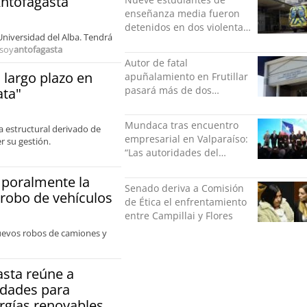
Antofagasta
enseñanza media fueron
detenidos en dos violentas
Universidad del Alba. Tendrá
riñas
soy
antofagasta
Autor de fatal
 largo plazo en
apuñalamiento en Frutillar
pasará más de dos
ata"
décadas en la cárcel
Mundaca tras encuentro
a estructural derivado de
empresarial en Valparaíso:
r su gestión.
“Las autoridades del
gobierno central estamos
mporalmente la
interesados en generar
Senado deriva a Comisión
empleos”
 robo de vehículos
de Ética el enfrentamiento
entre Campillai y Flores
nuevos robos de camiones y
asta reúne a
idades para
ergías renovables