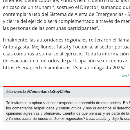
tenemos identificados los Puntos de Encuentro hacia los 
en caso de un tsunami”, sostuvo el Director, sumando que 
contemplará uso del Sistema de Alerta de Emergencias - SAE
y cierre del ejercicio será complementado a través de men
las personas de las comunas participantes”.
Finalmente, las autoridades regionales reiteraron el llam
Antofagasta, Mejillones, Taltal y Tocopilla, al sector portu
esas comunas a sumarse al ejercicio. Toda la información
de evacuación o métodos de participación se encuentran 
https://senapred.cl/simulacros_t/sbc-antofagasta-2026/
Click
¡Bienvenido
#ComentaristaSoyChile!
Te invitamos a opinar y debatir respecto al contenido de esta noticia. E
los comentarios respetuosos y constructivos y nos guardamos el derecho
opiniones agresivas y ofensivas. Cuéntanos qué piensas y sé parte de la
¿Ya eres lector de nuestros diarios regionales?
Inicia sesión
y deja tu com