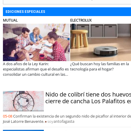
EDICIONES ESPECIALES
ELECTROLUX
JAC SUNRAY
¿Qué buscan hoy las familias en la
JAC renueva el Sunray y se con
fío es
tecnología para el hogar?
en el minibús con la mejor rel
 las
precio-equipamiento
Nido de colibrí tiene dos huevos
cierre de cancha Los Palafitos e
05-08
Confirman la existencia de un segundo nido de picaflor al interior 
José Latorre Benavente.
soy
antofagasta