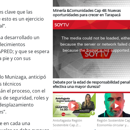
Minería &Comunidades Cap 48: Nuevas
es clave que las
oportunidades para crecer en Tarapacá
esto es un ejercicio
l”.
This
is
 ha desarrollado un
a
The media could not be loaded, eithe
modal
window.
lecimientos
because the server or network failed 
because the format is not supported
APRED; y que se espera
 pie y con sus
do Munizaga, anticipó
Debate por la edad de responsabilidad penal:
s técnicos
efectiva una mayor dureza?
n el proceso, con el
s de seguridad, roles y
 desplazamiento
s”.
Antofagasta Región
Región Sostenible Cap
de en cada una
Sostenible Cap.2:
Economía circular y
Educación ambiental y
desarrollo regional