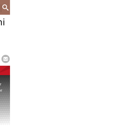
mi
r
or
.