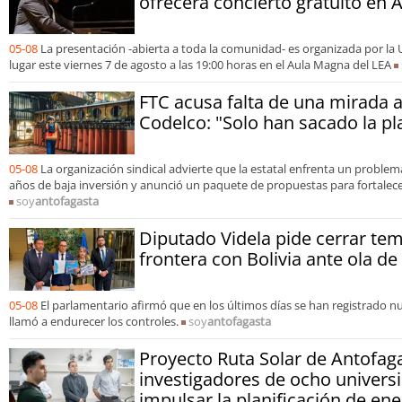
ofrecerá concierto gratuito en 
05-08
La presentación -abierta a toda la comunidad- es organizada por la 
lugar este viernes 7 de agosto a las 19:00 horas en el Aula Magna del LEA
FTC acusa falta de una mirada a
Codelco: "Solo han sacado la pl
05-08
La organización sindical advierte que la estatal enfrenta un problem
años de baja inversión y anunció un paquete de propuestas para fortalece
soy
antofagasta
Diputado Videla pide cerrar te
frontera con Bolivia ante ola de
05-08
El parlamentario afirmó que en los últimos días se han registrado 
llamó a endurecer los controles.
soy
antofagasta
Proyecto Ruta Solar de Antofag
investigadores de ocho univers
impulsar la planificación de en