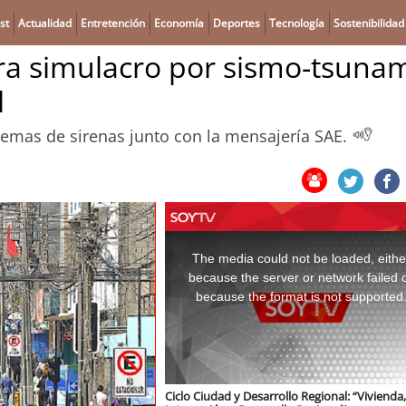
st
Actualidad
Entretención
Economía
Deportes
Tecnología
Sostenibilidad
a simulacro por sismo-tsuna
l
stemas de sirenas junto con la mensajería SAE.
This
is
a
The media could not be loaded, eithe
modal
window.
because the server or network failed 
because the format is not supported
Ciclo Ciudad y Desarrollo Regional: “Vivienda,