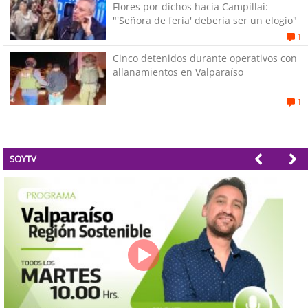
Flores por dichos hacia Campillai:
"'Señora de feria' debería ser un elogio"
1
Cinco detenidos durante operativos con
allanamientos en Valparaíso
1
SOYTV