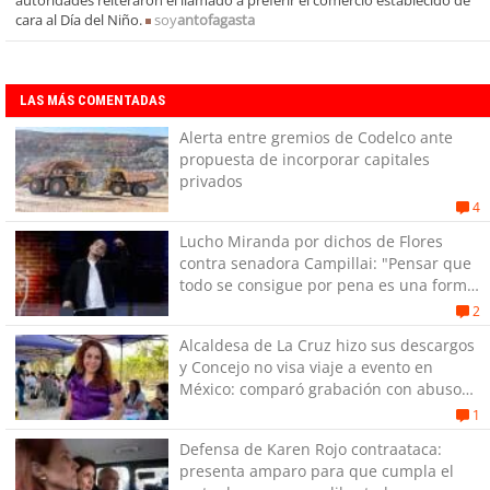
autoridades reiteraron el llamado a preferir el comercio establecido de
cara al Día del Niño.
soy
antofagasta
LAS MÁS COMENTADAS
Alerta entre gremios de Codelco ante
propuesta de incorporar capitales
privados
4
Lucho Miranda por dichos de Flores
contra senadora Campillai: "Pensar que
todo se consigue por pena es una forma
de quitar dignidad"
2
Alcaldesa de La Cruz hizo sus descargos
y Concejo no visa viaje a evento en
México: comparó grabación con abuso
sexual infantil
1
Defensa de Karen Rojo contraataca:
presenta amparo para que cumpla el