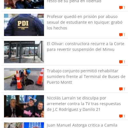
resto de su pena en libertad
1
Profesor quedó en prisión por abuso
sexual de estudiante en Iquique: grabó
los hechos
1
El Olivar: constructora recurre a la Corte
para revertir suspensión del Minvu
1
Trabajo conjunto permitió rehabilitar
sumidero frente al Terminal de Buses de
Puerto Montt
1
Nicolás Larraín se disculpa por
arremeter contra la TV tras respuestas
de J.C Rodríguez y Danilo 21
1
Juan Manuel Astorga critica a Camila