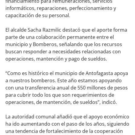
financiamiento para remuneraciones, servicios
soy
sanantonio
informáticos, reparaciones, perfeccionamiento y
capacitación de su personal.
soy
chillán
El alcalde Sacha Razmilic destacó que el aporte forma
soy
sancarlos
parte de una colaboración permanente entre el
municipio y Bomberos, señalando que los recursos
soy
talcahuano
buscan responder a necesidades relacionadas con
operaciones, mantención y pago de sueldos.
soy
concepción
“Como es histórico el municipio de Antofagasta apoya
soy
coronel
a nuestros bomberos. Este año estamos apoyando
con una transferencia anual de 550 millones de pesos
soy
arauco
para cubrir todo los que son requerimientos de
operaciones, de mantención, de sueldos”, indicó.
soy
temuco
La autoridad comunal añadió que el apoyo económico
soy
valdivia
ha ido aumentando con el paso de los años, siguiendo
una tendencia de fortalecimiento de la cooperación
soy
osorno