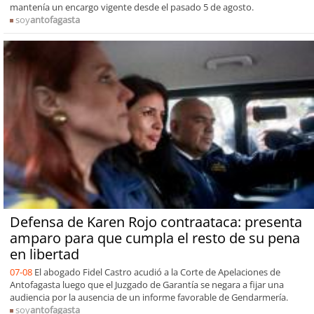
mantenía un encargo vigente desde el pasado 5 de agosto.
soy
antofagasta
Defensa de Karen Rojo contraataca: presenta
amparo para que cumpla el resto de su pena
en libertad
07-08
El abogado Fidel Castro acudió a la Corte de Apelaciones de
Antofagasta luego que el Juzgado de Garantía se negara a fijar una
audiencia por la ausencia de un informe favorable de Gendarmería.
soy
antofagasta