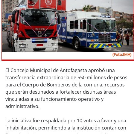
Sostenibilidad
soy
chile
soy
arica
soy
iquique
(Foto:IMA)
soy
calama
El Concejo Municipal de Antofagasta aprobó una
soy
antofagasta
transferencia extraordinaria de 550 millones de pesos
para el Cuerpo de Bomberos de la comuna, recursos
soy
copiapó
que serán destinados a fortalecer distintas áreas
vinculadas a su funcionamiento operativo y
soy
valparaíso
administrativo.
La iniciativa fue respaldada por 10 votos a favor y una
soy
quillota
inhabilitación, permitiendo a la institución contar con