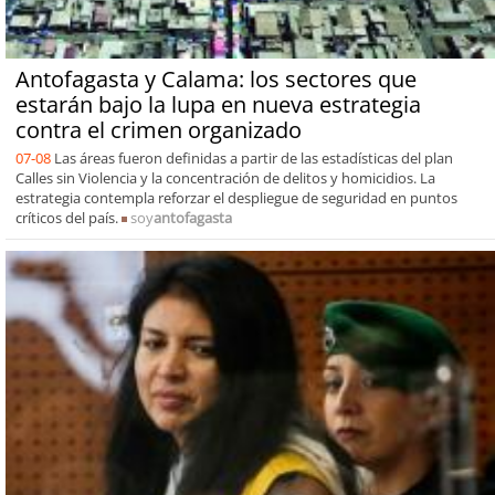
Antofagasta y Calama: los sectores que
estarán bajo la lupa en nueva estrategia
contra el crimen organizado
07-08
Las áreas fueron definidas a partir de las estadísticas del plan
Calles sin Violencia y la concentración de delitos y homicidios. La
estrategia contempla reforzar el despliegue de seguridad en puntos
críticos del país.
soy
antofagasta