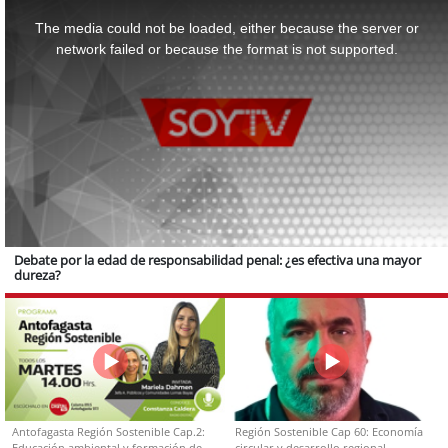
This
is
a
The media could not be loaded, either because the server or
modal
window.
network failed or because the format is not supported.
Debate por la edad de responsabilidad penal: ¿es efectiva una mayor
dureza?
Antofagasta Región Sostenible Cap.2:
Región Sostenible Cap 60: Economía
Educación ambiental y formación de
circular y desarrollo regional