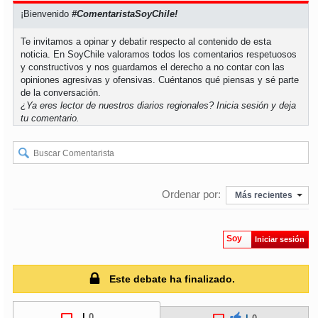
¡Bienvenido
#ComentaristaSoyChile!
soy
puertomontt
Te invitamos a opinar y debatir respecto al contenido de esta
noticia. En SoyChile valoramos todos los comentarios respetuosos
soy
chiloé
y constructivos y nos guardamos el derecho a no contar con las
opiniones agresivas y ofensivas. Cuéntanos qué piensas y sé parte
de la conversación.
¿Ya eres lector de nuestros diarios regionales?
Inicia sesión
y deja
tu comentario.
Ordenar por:
Más recientes
Soy
Iniciar sesión
Este debate ha finalizado.
|
0