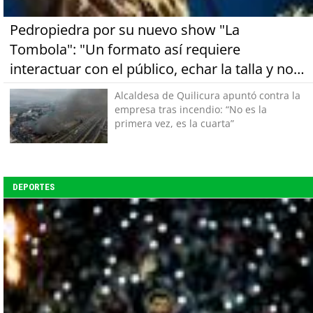
Pedropiedra por su nuevo show "La
Tombola": "Un formato así requiere
interactuar con el público, echar la talla y no
tener miedo a equivocarse"
Alcaldesa de Quilicura apuntó contra la
empresa tras incendio: “No es la
primera vez, es la cuarta”
DEPORTES