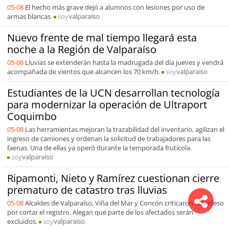
05-08
El hecho más grave dejó a alumnos con lesiones por uso de
armas blancas.
soy
valparaiso
Nuevo frente de mal tiempo llegará esta
noche a la Región de Valparaíso
05-08
Lluvias se extenderán hasta la madrugada del día jueves y vendrá
acompañada de vientos que alcancen los 70 km/h.
soy
valparaiso
Estudiantes de la UCN desarrollan tecnología
para modernizar la operación de Ultraport
Coquimbo
05-08
Las herramientas mejoran la trazabilidad del inventario, agilizan el
ingreso de camiones y ordenan la solicitud de trabajadores para las
faenas. Una de ellas ya operó durante la temporada frutícola.
soy
valparaiso
Ripamonti, Nieto y Ramírez cuestionan cierre
prematuro de catastro tras lluvias
05-08
Alcaldes de Valparaíso, Viña del Mar y Concón criticaron al Mideso
por cortar el registro. Alegan que parte de los afectados serán
excluidos.
soy
valparaiso