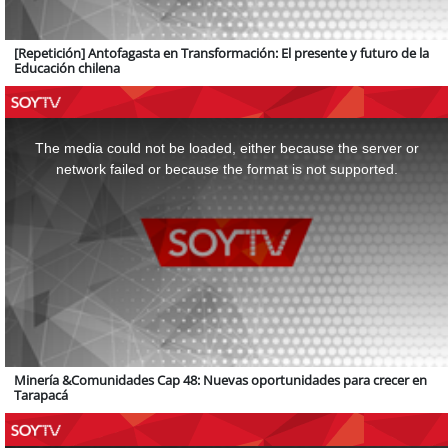
[Repetición] Antofagasta en Transformación: El presente y futuro de la
Educación chilena
This
is
a
The media could not be loaded, either because the server or
modal
window.
network failed or because the format is not supported.
Minería &Comunidades Cap 48: Nuevas oportunidades para crecer en
Tarapacá