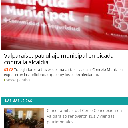
Valparaíso: patrullaje municipal en picada
contra la alcaldía
05-08
Trabajadores, a través de una carta enviada al Concejo Municipal,
expusieron las deficiencias que hoy los están afectando.
soy
valparaiso
LAS MÁS LEÍDAS
Cinco familias del Cerro Concepción en
Valparaíso renovaron sus viviendas
patrimoniales