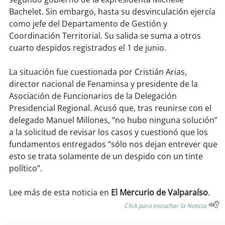
soy
sanantonio
Bachelet. Sin embargo, hasta su desvinculación ejercía
como jefe del Departamento de Gestión y
soy
chillán
Coordinación Territorial. Su salida se suma a otros
cuarto despidos registrados el 1 de junio.
soy
sancarlos
La situación fue cuestionada por Cristián Arias,
soy
talcahuano
director nacional de Fenaminsa y presidente de la
Asociación de Funcionarios de la Delegación
soy
concepción
Presidencial Regional. Acusó que, tras reunirse con el
delegado Manuel Millones, “no hubo ninguna solución”
soy
coronel
a la solicitud de revisar los casos y cuestionó que los
fundamentos entregados “sólo nos dejan entrever que
soy
arauco
esto se trata solamente de un despido con un tinte
político”.
soy
temuco
Lee más de esta noticia en
El Mercurio de Valparaíso
.
soy
valdivia
Click para escuchar la Noticia
soy
osorno