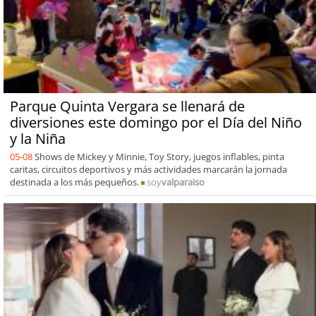
Parque Quinta Vergara se llenará de
diversiones este domingo por el Día del Niño
y la Niña
05-08
Shows de Mickey y Minnie, Toy Story, juegos inflables, pinta
caritas, circuitos deportivos y más actividades marcarán la jornada
destinada a los más pequeños.
soy
valparaiso