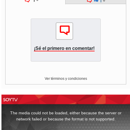
|
0
¡Sé el primero en comentar!
Ver términos y condiciones
This
is
a
The media could not be loaded, either because the server or
modal
window.
network failed or because the format is not supported.