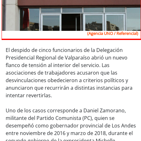
Sostenibilidad
soy
chile
(Agencia UNO / Referencial)
soy
arica
soy
iquique
El despido de cinco funcionarios de la Delegación
Presidencial Regional de Valparaíso abrió un nuevo
flanco de tensión al interior del servicio. Las
soy
calama
asociaciones de trabajadores acusaron que las
desvinculaciones obedecieron a criterios políticos y
soy
antofagasta
anunciaron que recurrirán a distintas instancias para
intentar revertirlas.
soy
copiapó
Uno de los casos corresponde a Daniel Zamorano,
soy
valparaíso
militante del Partido Comunista (PC), quien se
desempeñó como gobernador provincial de Los Andes
soy
quillota
entre noviembre de 2016 y marzo de 2018, durante el
segundo gobierno de la expresidenta Michelle