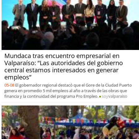
Mundaca tras encuentro empresarial en
Valparaíso: “Las autoridades del gobierno
central estamos interesados en generar
empleos”
05-08
El gobernador regional destacó que el Gore de la Ciudad Puerto
genera en promedio 5 mil empleos al año a través de las obras que
financia y la continuidad del programa Pro Empleo.
soy
valparaiso