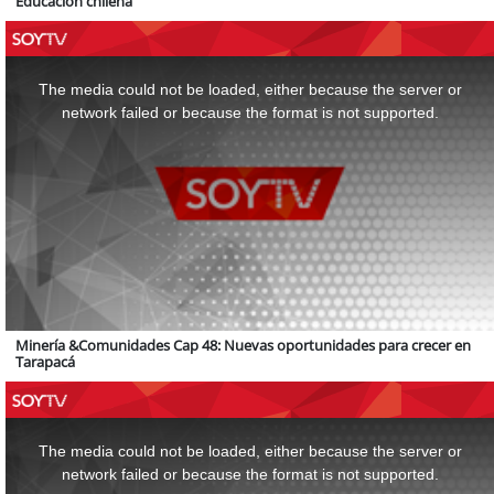
Educación chilena
This
is
a
The media could not be loaded, either because the server or
modal
window.
network failed or because the format is not supported.
Minería &Comunidades Cap 48: Nuevas oportunidades para crecer en
Tarapacá
This
is
a
The media could not be loaded, either because the server or
modal
window.
network failed or because the format is not supported.