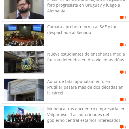
foro progresista en Uruguay y luego a
Alemania
1
Cámara aprobó reforma al SAE y fue
despachada al Senado
1
Nueve estudiantes de enseñanza media
fueron detenidos en dos violentas riñas
1
Autor de fatal apuñalamiento en
Frutillar pasará más de dos décadas en
la cárcel
1
Mundaca tras encuentro empresarial en
Valparaíso: “Las autoridades del
gobierno central estamos interesados en
generar empleos”
1