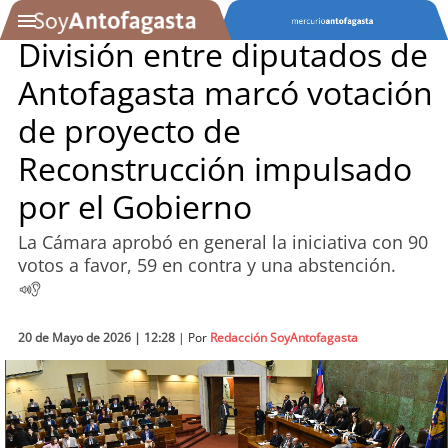
División entre diputados de
Antofagasta marcó votación
SOYTV
de proyecto de
Reconstrucción impulsado
Podcast
por el Gobierno
Actualidad
La Cámara aprobó en general la iniciativa con 90
votos a favor, 59 en contra y una abstención.
Entretención
Economía
20 de Mayo de 2026 | 12:28
| Por
Redacción SoyAntofagasta
Deportes
Tecnología