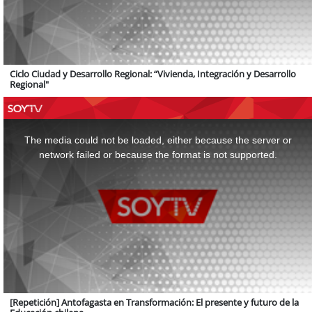
Ciclo Ciudad y Desarrollo Regional: “Vivienda, Integración y Desarrollo
Regional"
This
is
a
The media could not be loaded, either because the server or
modal
window.
network failed or because the format is not supported.
[Repetición] Antofagasta en Transformación: El presente y futuro de la