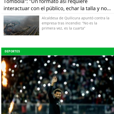
Tombola": "Un formato así requiere
interactuar con el público, echar la talla y no
tener miedo a equivocarse"
Alcaldesa de Quilicura apuntó contra la
empresa tras incendio: “No es la
primera vez, es la cuarta”
DEPORTES