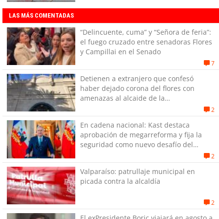
LAS MÁS COMENTADAS
“Delincuente, cuma” y “Señora de feria”:
el fuego cruzado entre senadoras Flores
y Campillai en el Senado
7
Detienen a extranjero que confesó
haber dejado corona del flores con
amenazas al alcaide de la
exPenitenciaría
2
En cadena nacional: Kast destaca
aprobación de megarreforma y fija la
seguridad como nuevo desafío del
Gobierno
2
Valparaíso: patrullaje municipal en
picada contra la alcaldía
2
El exPresidente Boric viajará en agosto a