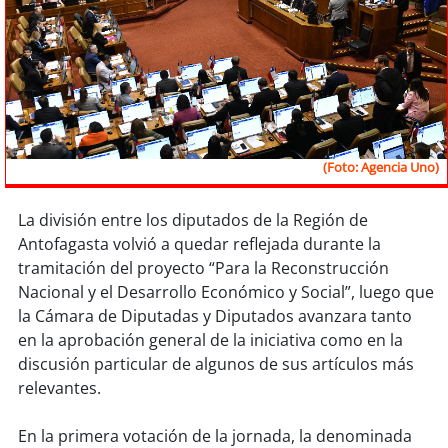
Sostenibilidad
soy
chile
soy
arica
soy
iquique
(Foto: Agencia Uno)
soy
calama
La división entre los diputados de la Región de
Antofagasta volvió a quedar reflejada durante la
soy
antofagasta
tramitación del proyecto “Para la Reconstrucción
Nacional y el Desarrollo Económico y Social”, luego que
soy
copiapó
la Cámara de Diputadas y Diputados avanzara tanto
en la aprobación general de la iniciativa como en la
soy
valparaíso
discusión particular de algunos de sus artículos más
relevantes.
soy
quillota
En la primera votación de la jornada, la denominada