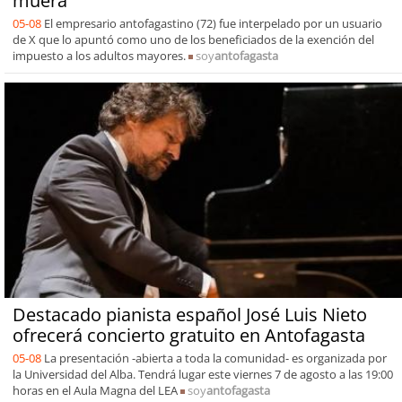
muera”
05-08
El empresario antofagastino (72) fue interpelado por un usuario
de X que lo apuntó como uno de los beneficiados de la exención del
impuesto a los adultos mayores.
soy
antofagasta
Destacado pianista español José Luis Nieto
ofrecerá concierto gratuito en Antofagasta
05-08
La presentación -abierta a toda la comunidad- es organizada por
la Universidad del Alba. Tendrá lugar este viernes 7 de agosto a las 19:00
horas en el Aula Magna del LEA
soy
antofagasta