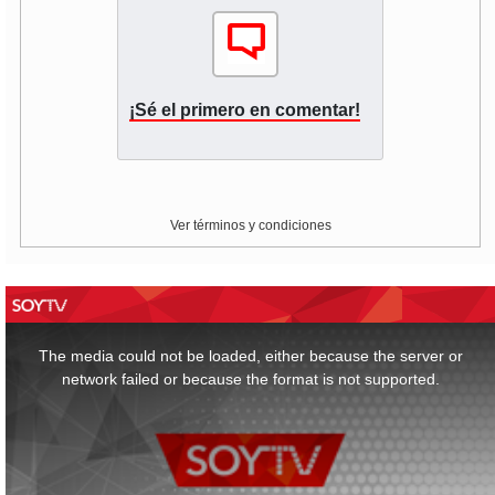
¡Sé el primero en comentar!
Ver términos y condiciones
This
is
a
The media could not be loaded, either because the server or
modal
window.
network failed or because the format is not supported.