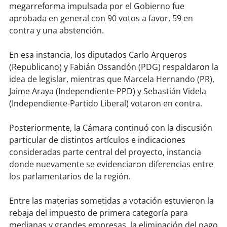
soy
sanantonio
megarreforma impulsada por el Gobierno fue
aprobada en general con 90 votos a favor, 59 en
soy
chillán
contra y una abstención.
soy
sancarlos
En esa instancia, los diputados Carlo Arqueros
(Republicano) y Fabián Ossandón (PDG) respaldaron la
soy
talcahuano
idea de legislar, mientras que Marcela Hernando (PR),
Jaime Araya (Independiente-PPD) y Sebastián Videla
soy
concepción
(Independiente-Partido Liberal) votaron en contra.
soy
coronel
Posteriormente, la Cámara continuó con la discusión
particular de distintos artículos e indicaciones
soy
arauco
consideradas parte central del proyecto, instancia
donde nuevamente se evidenciaron diferencias entre
soy
temuco
los parlamentarios de la región.
Entre las materias sometidas a votación estuvieron la
soy
valdivia
rebaja del impuesto de primera categoría para
medianas y grandes empresas, la eliminación del pago
soy
osorno