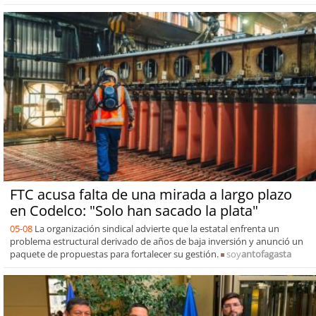
FTC acusa falta de una mirada a largo plazo
en Codelco: "Solo han sacado la plata"
05-08
La organización sindical advierte que la estatal enfrenta un
problema estructural derivado de años de baja inversión y anunció un
paquete de propuestas para fortalecer su gestión.
soy
antofagasta