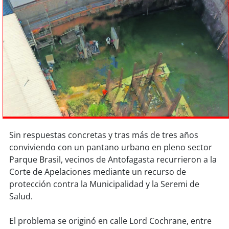
Sostenibilidad
soy
chile
soy
arica
soy
iquique
soy
calama
soy
antofagasta
Sin respuestas concretas y tras más de tres años
conviviendo con un pantano urbano en pleno sector
soy
copiapó
Parque Brasil, vecinos de Antofagasta recurrieron a la
Corte de Apelaciones mediante un recurso de
soy
valparaíso
protección contra la Municipalidad y la Seremi de
Salud.
soy
quillota
El problema se originó en calle Lord Cochrane, entre