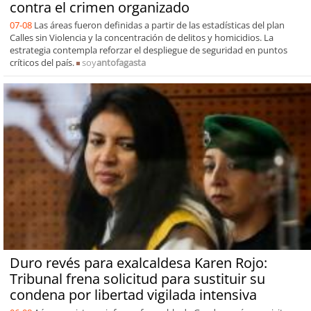
contra el crimen organizado
07-08
Las áreas fueron definidas a partir de las estadísticas del plan
Calles sin Violencia y la concentración de delitos y homicidios. La
estrategia contempla reforzar el despliegue de seguridad en puntos
críticos del país.
soy
antofagasta
Duro revés para exalcaldesa Karen Rojo:
Tribunal frena solicitud para sustituir su
condena por libertad vigilada intensiva