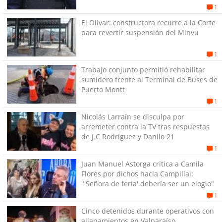
1
El Olivar: constructora recurre a la Corte
para revertir suspensión del Minvu
1
Trabajo conjunto permitió rehabilitar
sumidero frente al Terminal de Buses de
Puerto Montt
1
Nicolás Larraín se disculpa por
arremeter contra la TV tras respuestas
de J.C Rodríguez y Danilo 21
1
Juan Manuel Astorga critica a Camila
Flores por dichos hacia Campillai:
"'Señora de feria' debería ser un elogio"
1
Cinco detenidos durante operativos con
allanamientos en Valparaíso