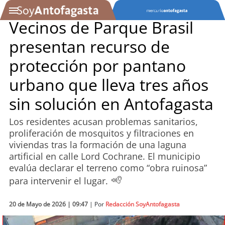
Vecinos de Parque Brasil
presentan recurso de
SOYTV
protección por pantano
urbano que lleva tres años
Podcast
sin solución en Antofagasta
Actualidad
Los residentes acusan problemas sanitarios,
proliferación de mosquitos y filtraciones en
Entretención
viviendas tras la formación de una laguna
artificial en calle Lord Cochrane. El municipio
Economía
evalúa declarar el terreno como “obra ruinosa”
para intervenir el lugar.
Deportes
20 de Mayo de 2026 | 09:47
| Por
Redacción SoyAntofagasta
Tecnología