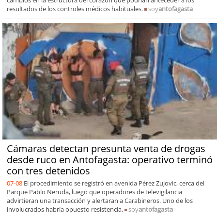
cambios en la estructura del corazón que podrían anteceder a los
resultados de los controles médicos habituales.
soy
antofagasta
Cámaras detectan presunta venta de drogas
desde ruco en Antofagasta: operativo terminó
con tres detenidos
07-08
El procedimiento se registró en avenida Pérez Zujovic, cerca del
Parque Pablo Neruda, luego que operadores de televigilancia
advirtieran una transacción y alertaran a Carabineros. Uno de los
involucrados habría opuesto resistencia.
soy
antofagasta