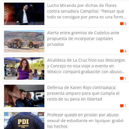
Lucho Miranda por dichos de Flores
contra senadora Campillai: "Pensar que
todo se consigue por pena es una forma
de quitar dignidad"
5
Alerta entre gremios de Codelco ante
propuesta de incorporar capitales
privados
4
Alcaldesa de La Cruz hizo sus descargos
y Concejo no visa viaje a evento en
México: comparó grabación con abuso
sexual infantil
1
Defensa de Karen Rojo contraataca:
presenta amparo para que cumpla el
resto de su pena en libertad
1
Profesor quedó en prisión por abuso
sexual de estudiante en Iquique: grabó
los hechos