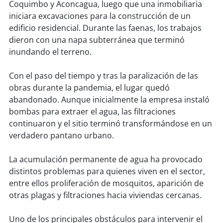
soy
sanantonio
Coquimbo y Aconcagua, luego que una inmobiliaria
iniciara excavaciones para la construcción de un
soy
chillán
edificio residencial. Durante las faenas, los trabajos
dieron con una napa subterránea que terminó
soy
sancarlos
inundando el terreno.
soy
talcahuano
Con el paso del tiempo y tras la paralización de las
obras durante la pandemia, el lugar quedó
abandonado. Aunque inicialmente la empresa instaló
soy
concepción
bombas para extraer el agua, las filtraciones
continuaron y el sitio terminó transformándose en un
soy
coronel
verdadero pantano urbano.
soy
arauco
La acumulación permanente de agua ha provocado
distintos problemas para quienes viven en el sector,
soy
temuco
entre ellos proliferación de mosquitos, aparición de
otras plagas y filtraciones hacia viviendas cercanas.
soy
valdivia
Uno de los principales obstáculos para intervenir el
soy
osorno