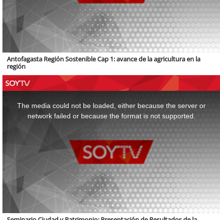
Antofagasta Región Sostenible Cap 1: avance de la agricultura en la
región
This
is
a
The media could not be loaded, either because the server or
modal
window.
network failed or because the format is not supported.
Seminario Ciudad y Patrimonio: Presentación de Resultados de la