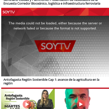
Encuesta Corredor Bioceánico, logística e infraestructura ferroviaria
This
is
a
The media could not be loaded, either because the server or
modal
window.
network failed or because the format is not supported.
Antofagasta Región Sostenible Cap 1: avance de la agricultura en la
región