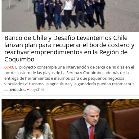
Banco de Chile y Desafío Levantemos Chile
lanzan plan para recuperar el borde costero y
reactivar emprendimientos en la Región de
Coquimbo
07-08
El proyecto contempla una intervención de cerca de 40 días en el
borde costero de las playas de La Serena y Coquimbo, además de la
entrega de herramientas e insumos para que pequeños negocios
vinculados al turismo, la agricultura y la ganadería puedan retomar sus
actividades.
soy
chile