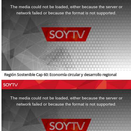
is
a
The media could not be loaded, either because the server or
modal
window.
network failed or because the format is not supported.
Región Sostenible Cap 60: Economía circular y desarrollo regional
This
is
a
The media could not be loaded, either because the server or
modal
window.
network failed or because the format is not supported.