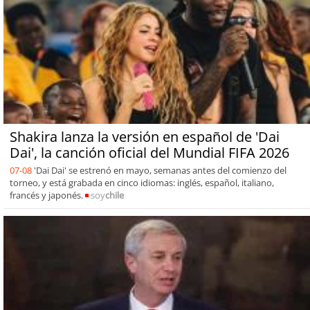
Shakira lanza la versión en español de 'Dai
Dai', la canción oficial del Mundial FIFA 2026
07-08
'Dai Dai' se estrenó en mayo, semanas antes del comienzo del
torneo, y está grabada en cinco idiomas: inglés, español, italiano,
francés y japonés.
soy
chile