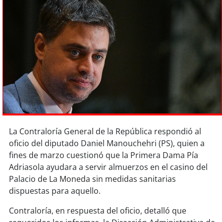
Sostenibilidad
soy
chile
soy
arica
soy
iquique
soy
calama
soy
antofagasta
La Contraloría General de la República respondió al
oficio del diputado Daniel Manouchehri (PS), quien a
soy
copiapó
fines de marzo cuestionó que la Primera Dama Pía
Adriasola ayudara a servir almuerzos en el casino del
soy
valparaíso
Palacio de La Moneda sin medidas sanitarias
dispuestas para aquello.
soy
quillota
Contraloría, en respuesta del oficio, detalló que