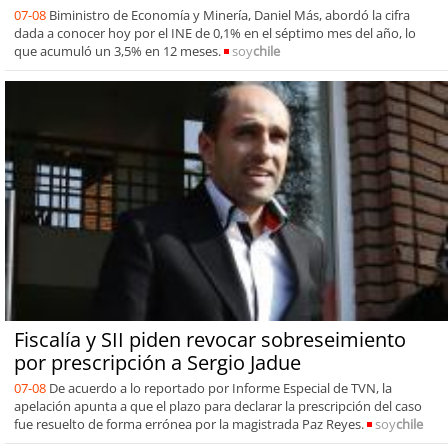
07-08
Biministro de Economía y Minería, Daniel Más, abordó la cifra
dada a conocer hoy por el INE de 0,1% en el séptimo mes del año, lo
que acumuló un 3,5% en 12 meses.
soy
chile
Fiscalía y SII piden revocar sobreseimiento
por prescripción a Sergio Jadue
07-08
De acuerdo a lo reportado por Informe Especial de TVN, la
apelación apunta a que el plazo para declarar la prescripción del caso
fue resuelto de forma errónea por la magistrada Paz Reyes.
soy
chile