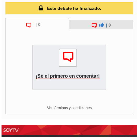
Este debate ha finalizado.
|
0
|
0
¡Sé el primero en comentar!
Ver términos y condiciones
This