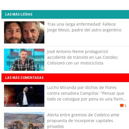
LAS MÁS LEÍDAS
Tras una larga enfermedad: Fallece
Jorge Messi, padre del astro argentino
José Antonio Neme protagonizó
accidente de tránsito en Las Condes:
Colisionó con un motociclista
LAS MÁS COMENTADAS
Lucho Miranda por dichos de Flores
contra senadora Campillai: "Pensar que
todo se consigue por pena es una forma
de quitar dignidad"
5
Alerta entre gremios de Codelco ante
propuesta de incorporar capitales
privados