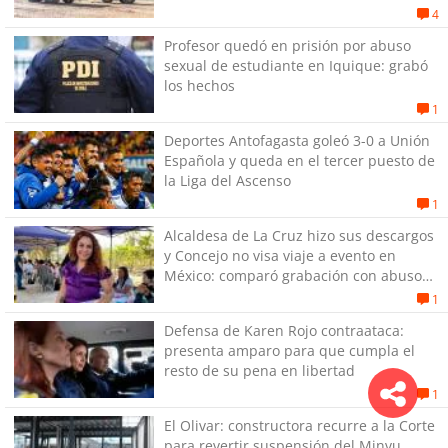
4
Profesor quedó en prisión por abuso
sexual de estudiante en Iquique: grabó
los hechos
1
Deportes Antofagasta goleó 3-0 a Unión
Española y queda en el tercer puesto de
la Liga del Ascenso
1
Alcaldesa de La Cruz hizo sus descargos
y Concejo no visa viaje a evento en
México: comparó grabación con abuso
sexual infantil
1
Defensa de Karen Rojo contraataca:
presenta amparo para que cumpla el
resto de su pena en libertad
1
El Olivar: constructora recurre a la Corte
para revertir suspensión del Minvu