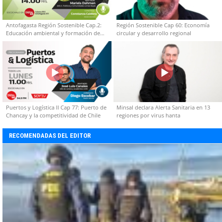
Antofagasta Región Sostenible Cap.2:
Región Sostenible Cap 60: Economía
Educación ambiental y formación de
circular y desarrollo regional
capacidades técnicas
Puertos y Logística II Cap 77: Puerto de
Minsal declara Alerta Sanitaria en 13
Chancay y la competitividad de Chile
regiones por virus hanta
RECOMENDADAS DEL EDITOR