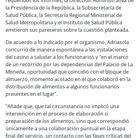
requeridos los informes, la Dirección Administrativa de
soy
sanantonio
la Presidencia de la República, la Subsecretaría de
Salud Pública, la Secretaría Regional Ministerial de
soy
chillán
Salud Metropolitana y el Instituto de Salud Pública
emitieron sus pareceres sobre la cuestión planteada.
soy
sancarlos
De acuerdo a lo indicado por el organismo, Adriasola
soy
talcahuano
concurrió de manera espontánea a las instalaciones
del casino a saludar a los funcionarios y "en el marco
soy
concepción
de un recorrido por las dependencias del Palacio de La
Moneda, oportunidad que coincidió con el bloque de
soy
coronel
almuerzo, momento acotado en el que colaboró en la
distribución de alimentos a algunos funcionarios
soy
arauco
presentes en el lugar".
"Añade que, que tal circunstancia no implicó una
soy
temuco
intervención en el proceso de elaboración o
preparación de los alimentos, sino que correspondió
soy
valdivia
únicamente a una colaboración puntual en la etapa
final del servicio, sin contacto con las fases críticas del
soy
osorno