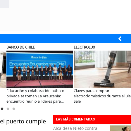
MUTUAL
SOPRAVAL
omprar
A dos años de la Ley Karin:
Últimos días
cos durante el Black
especialistas afirman que el desafío es
Vecino Sopra
consolidar un cambio cultural en las
organizaciones
LAS MÁS COMENTADAS
del puerto cumple
Alcaldesa Nieto contra