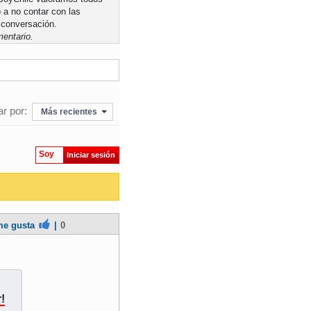
 a no contar con las
 conversación.
entario.
r por:
Más recientes
Soy
Iniciar sesión
e gusta
|
0
!