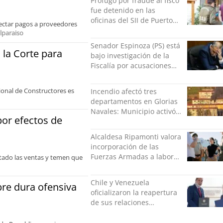
Prófugo por fraude al fisco
fue detenido en las
oficinas del SII de Puerto
tectar pagos a proveedores
Montt mientras pedía más
lparaiso
facturas
Senador Espinoza (PS) está
a la Corte para
bajo investigación de la
Fiscalía por acusaciones
cruzadas de agresión con
su pareja
ional de Constructores es
Incendio afectó tres
departamentos en Glorias
Navales: Municipio activó
por efectos de
apoyo para familias
damnificadas
Alcaldesa Ripamonti valora
incorporación de las
Fuerzas Armadas a labores
ctado las ventas y temen que
de seguridad y pide
“responsabilidad política”
Chile y Venezuela
re dura ofensiva
oficializaron la reapertura
de sus relaciones
consulares