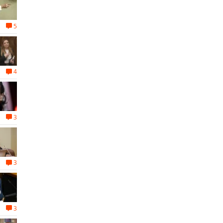
5
4
3
3
3