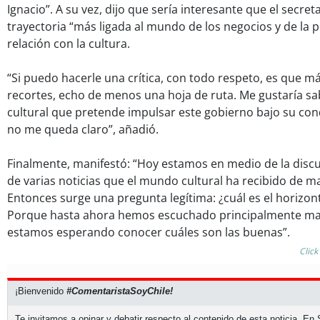
Ignacio”. A su vez, dijo que sería interesante que el secre
trayectoria “más ligada al mundo de los negocios y de la po
relación con la cultura.
“Si puedo hacerle una crítica, con todo respeto, es que má
recortes, echo de menos una hoja de ruta. Me gustaría sab
cultural que pretende impulsar este gobierno bajo su con
no me queda claro”, añadió.
Finalmente, manifestó: “Hoy estamos en medio de la discu
de varias noticias que el mundo cultural ha recibido de m
Entonces surge una pregunta legítima: ¿cuál es el horizont
Porque hasta ahora hemos escuchado principalmente mala
estamos esperando conocer cuáles son las buenas”.
Click
¡Bienvenido
#ComentaristaSoyChile!
Te invitamos a opinar y debatir respecto al contenido de esta noticia. E