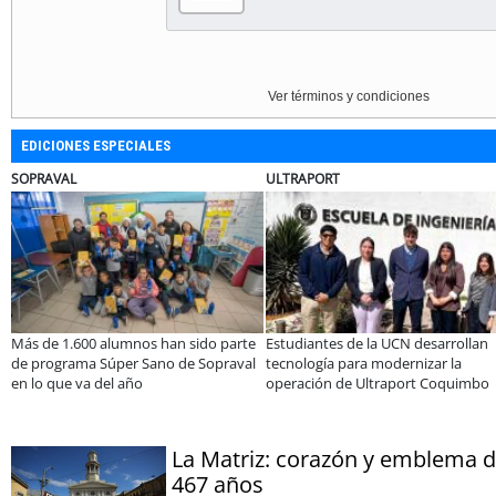
Ver términos y condiciones
EDICIONES ESPECIALES
BANCO DE CHILE
ELECTROLUX
a UCN desarrollan
Educación y colaboración público-
Claves para c
modernizar la
privada se toman La Araucanía:
electrodomésti
traport Coquimbo
encuentro reunió a líderes para
Sale
abordar las brechas y oportunidades
La Matriz: corazón y emblema 
467 años