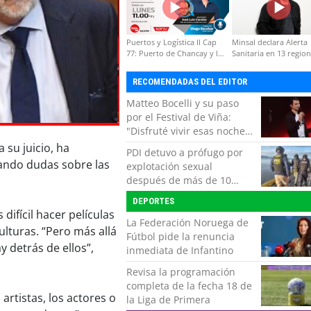
Puertos y Logística II Cap
Minsal declara Alerta
77: Puerto de Chancay y la
Sanitaria en 13 regio
competitividad de Chile
por virus hanta
RECOMENDADAS DEL EDITOR
Matteo Bocelli y su paso
por el Festival de Viña:
"Disfruté vivir esas noches.
Es momento de volver con
 su juicio, ha
PDI detuvo a prófugo por
mi show"
eando dudas sobre las
explotación sexual
después de más de 10
horas de navegación en la
DEPORTES
zona austral
 difícil hacer películas
La Federación Noruega de
lturas. “Pero más allá
Fútbol pide la renuncia
y detrás de ellos”,
inmediata de Infantino
Revisa la programación
completa de la fecha 18 de
artistas, los actores o
la Liga de Primera