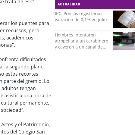
se trata de eso”,
ACTUALIDAD
IPC: Precios registraron
variación de 0,1% en julio
nerar los puentes para
ser recursos, pero
Hombres intentaron
as, académicos,
atropellar a un carabinero
sonas”.
y cayeron a un canal de
regadío en Peñalolén
enfrenta dificultades
ar a segundo plano.
so estos recortes
 parte del gremio. Lo
y adultos tengan
de asistir a una obra de
n cultural permanente,
 sociedad”.
 Artes y el Patrimonio,
tos del Colegio San