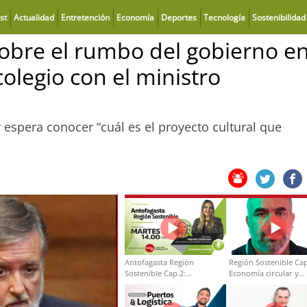
st
Actualidad
Entretención
Economía
Deportes
Tecnología
Sostenibilidad
obre el rumbo del gobierno e
colegio con el ministro
 espera conocer “cuál es el proyecto cultural que
Antofagasta Región
Región Sostenible Cap
Sostenible Cap.2:
Economía circular y
Educación ambiental y
desarrollo regional
formación de capacidades
técnicas