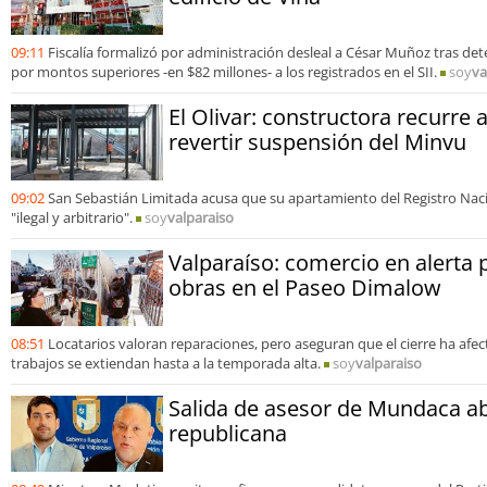
09:11
Fiscalía formalizó por administración desleal a César Muñoz tras de
por montos superiores -en $82 millones- a los registrados en el SII.
soy
va
El Olivar: constructora recurre 
revertir suspensión del Minvu
09:02
San Sebastián Limitada acusa que su apartamiento del Registro Nac
"ilegal y arbitrario".
soy
valparaiso
Valparaíso: comercio en alerta 
obras en el Paseo Dimalow
08:51
Locatarios valoran reparaciones, pero aseguran que el cierre ha afe
trabajos se extiendan hasta a la temporada alta.
soy
valparaiso
Salida de asesor de Mundaca ab
republicana