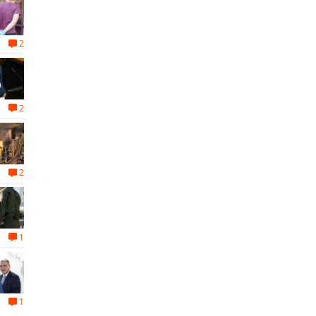
2
2
2
1
1