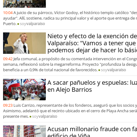
10:04
A juicio de su párroco, Víctor Godoy, el histórico templo católico "
ayudar". Allí, sostiene, radica su principal valor y el aporte que entrega 
Puerto.
soy
valparaiso
Nieto y efecto de la exención d
Valparaíso: "Vamos a tener que 
podemos dejar de hacer lo bási
09:42
Jefa comunal, a propósito de su comentada intervención en el Congre
semana, reflexionó sobre la megarreforma. Proyecto "profundiza la desigu
beneficia a un 0,9% de total nacional de favorecidos.
soy
valparaiso
A sacar pañuelos y espuelas: lu
en Alejo Barrios
09:23
Luis Carrizo, representante de los fonderos, aseguró que los socios 
Asimismo, adelantó que el recinto ubicado en el cerro de Playa Ancha será
presente mes.
soy
valparaiso
Acusan millonario fraude con fa
edificio de Viña