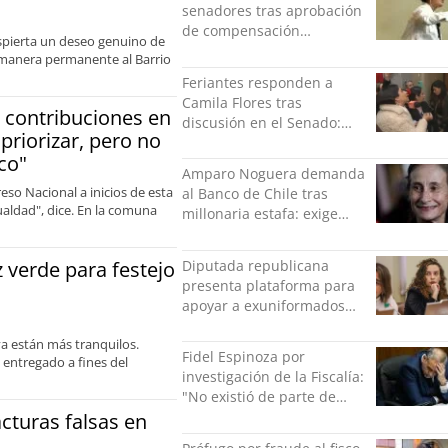
senadores tras aprobación
de compensación
despierta un deseo genuino de
municipal: "Gobierno
de manera permanente al Barrio
indolente"
Feriantes responden a
Camila Flores tras
e contribuciones en
discusión en el Senado:
priorizar, pero no
“Ser mujer de feria es un
co"
orgullo”
Amparo Noguera demanda
so Nacional a inicios de esta
al Banco de Chile tras
aldad", dice. En la comuna
millonaria estafa: exige
más de $528 millones
Diputada republicana
z verde para festejo
presenta plataforma para
apoyar a exuniformados
condenados tras estallido
ya están más tranquilos.
social
Fidel Espinoza por
 entregado a fines del
investigación de la Fiscalía:
"No existió de parte de
nadie ningún acto de
cturas falsas en
violencia física ni verbal"