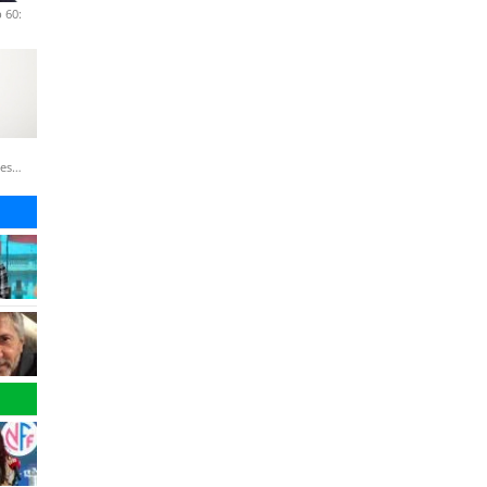
 60:
nes