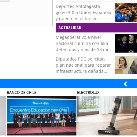
Deportes Antofagasta
goleó 3-0 a Unión Española
y queda en el tercer
puesto de la Liga del
ACTUALIDAD
Ascenso
Megaoperativo a nivel
nacional culmina con 656
detenidos y más de 33 mil
controles realizados
Diputados PDG solicitan
plan nacional para reparar
infraestructura dañada
tras recientes temporales
ECTROLUX
MUTUAL
E