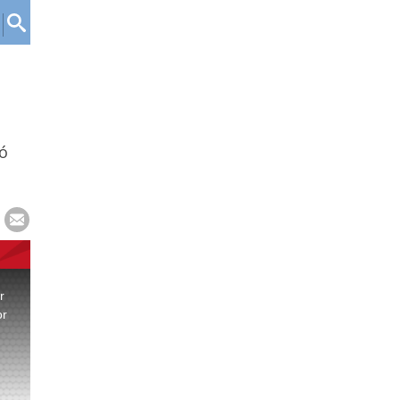
ió
r
or
.