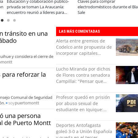
ves para comprar
A dos años de la Ley Karin:
¿
ctrodomésticos durante el Black
especialistas afirman que el desafío es
t
e
consolidar un cambio cultural en las
organizaciones
LAS MÁS COMENTADAS
n tránsito en una
sábado
Alerta entre gremios de
Codelco ante propuesta de
incorporar capitales
uihue y considera el cierre de
privados
omontt
Lucho Miranda por dichos
para reforzar la
de Flores contra senadora
Campillai: "Pensar que
todo se consigue por pena
es una forma de quitar
Profesor quedó en prisión
Consejo Comunal de Seguridad
dignidad"
ón.
soy
puertomontt
por abuso sexual de
estudiante en Iquique:
jó una persona
grabó los hechos
al de Puerto Montt
Deportes Antofagasta
goleó 3-0 a Unión Española
y queda en el tercer