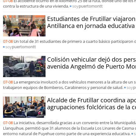
07-08
El accidente ocurrió en el kilómetro 25 de la ruta, donde uno de lo
contra la estructura de una vivienda.
soy
puertomontt
Estudiantes de Frutillar viajaron
Antillanca en jornada educativa
07-08
Un total de 31 estudiantes de primero a cuarto básico participaron d
soy
puertomontt
Colisión vehicular dejó dos per
avenida Angelmó de Puerto Mo
07-08
La emergencia involucró a dos vehículos menores a la altura de un 
trabajaron equipos de Bomberos, Carabineros y personal de salud.
soy
p
Alcalde de Frutillar coordina a
agrupaciones folclóricas de la
07-08
La iniciativa, desarrollada gracias a un convenio entre la Municipalida
Llanquihue, permitió que 31 alumnos de la Escuela Los Linares de Casma c
entorno natural de Puyehue como parte de una experiencia educativa.
s