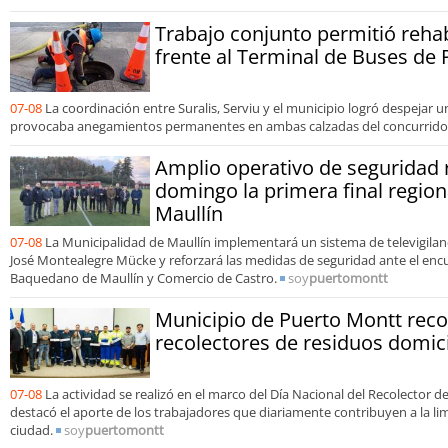
Trabajo conjunto permitió reha
frente al Terminal de Buses de
07-08
La coordinación entre Suralis, Serviu y el municipio logró despejar 
provocaba anegamientos permanentes en ambas calzadas del concurrido 
Amplio operativo de seguridad 
domingo la primera final region
Maullín
07-08
La Municipalidad de Maullín implementará un sistema de televigilanc
José Montealegre Mücke y reforzará las medidas de seguridad ante el enc
Baquedano de Maullín y Comercio de Castro.
soy
puertomontt
Municipio de Puerto Montt reco
recolectores de residuos domici
07-08
La actividad se realizó en el marco del Día Nacional del Recolector d
destacó el aporte de los trabajadores que diariamente contribuyen a la limp
ciudad.
soy
puertomontt