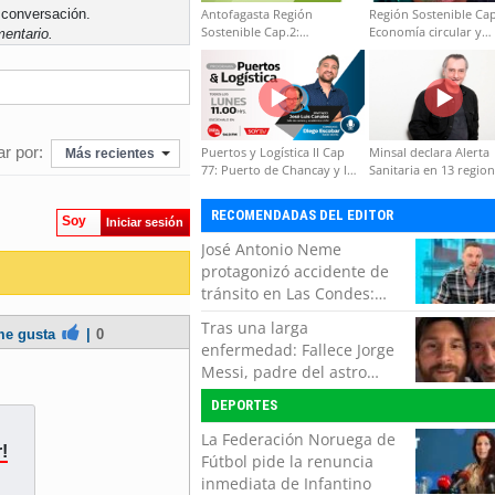
Antofagasta Región
Región Sostenible Cap
 conversación.
Sostenible Cap.2:
Economía circular y
entario.
Educación ambiental y
desarrollo regional
formación de capacidades
técnicas
r por:
Puertos y Logística II Cap
Minsal declara Alerta
Más recientes
77: Puerto de Chancay y la
Sanitaria en 13 regio
competitividad de Chile
por virus hanta
RECOMENDADAS DEL EDITOR
Soy
Iniciar sesión
José Antonio Neme
protagonizó accidente de
tránsito en Las Condes:
Colisionó con un
Tras una larga
e gusta
|
0
motociclista
enfermedad: Fallece Jorge
Messi, padre del astro
argentino
DEPORTES
La Federación Noruega de
!
Fútbol pide la renuncia
inmediata de Infantino