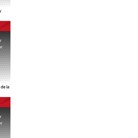
y
r
or
.
de la
r
or
.