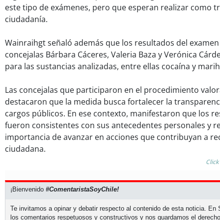
este tipo de exámenes, pero que esperan realizar como tr
ciudadanía.
Wainraihgt señaló además que los resultados del examen 
concejalas Bárbara Cáceres, Valeria Baza y Verónica Cárd
para las sustancias analizadas, entre ellas cocaína y mari
Las concejalas que participaron en el procedimiento valora
destacaron que la medida busca fortalecer la transparencia
cargos públicos. En ese contexto, manifestaron que los r
fueron consistentes con sus antecedentes personales y r
importancia de avanzar en acciones que contribuyan a re
ciudadana.
Click
¡Bienvenido
#ComentaristaSoyChile!
Te invitamos a opinar y debatir respecto al contenido de esta noticia. E
los comentarios respetuosos y constructivos y nos guardamos el derecho