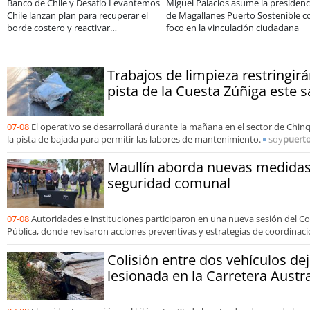
l Palacios asume la presidencia
Educación y colaboración público-
Cla
gallanes Puerto Sostenible con
privada se toman La Araucanía:
ele
en la vinculación ciudadana
encuentro reunió a líderes para
Sal
abordar las brechas y oportunidades
Trabajos de limpieza restringirá
pista de la Cuesta Zúñiga este 
07-08
El operativo se desarrollará durante la mañana en el sector de Chinq
la pista de bajada para permitir las labores de mantenimiento.
soy
puert
Maullín aborda nuevas medidas 
seguridad comunal
07-08
Autoridades e instituciones participaron en una nueva sesión del 
Pública, donde revisaron acciones preventivas y estrategias de coordinaci
Colisión entre dos vehículos de
lesionada en la Carretera Austr