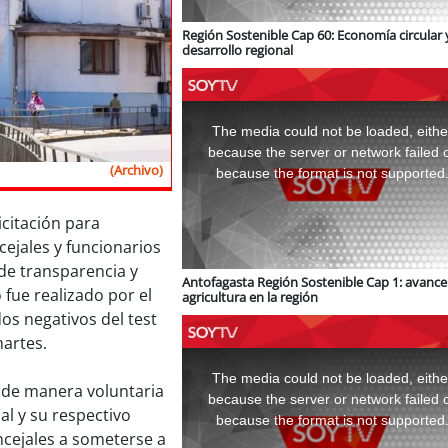
Región Sostenible Cap 60: Economía circular 
desarrollo regional
This
is
a
The media could not be loaded, eithe
modal
window.
because the server or network failed 
(Archivo)
because the format is not supported
icitación para
ejales y funcionarios
de transparencia y
Antofagasta Región Sostenible Cap 1: avance 
fue realizado por el
agricultura en la región
os negativos del test
martes.
This
is
a
The media could not be loaded, eithe
modal
n de manera voluntaria
window.
because the server or network failed 
al y su respectivo
because the format is not supported
ncejales a someterse a