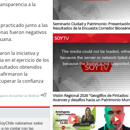
ansparencia a la
Seminario Ciudad y Patrimonio: Presentació
practicado junto a las
Resultados de la Encuesta Corredor Bioceáni
enas fueron negativos
logística e infraestructura ferroviaria
huana.
This
is
a
The media could not be loaded, eithe
ron la iniciativa y
modal
window.
because the server or network failed 
 en el ejercicio de los
because the format is not supported
esultados obtenidos
eafirmaron la
cuperar la confianza
Visión Regional 2026 “Geoglifos de Pintados:
 para escuchar la Noticia
Avances y desafíos hacia un Patrimonio Mun
de Unesco”
n SoyChile valoramos todos
 a no contar con las