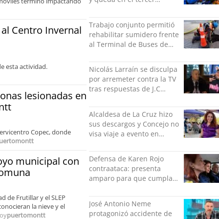
s móviles terminó impactando
puesto de la Liga del
Ascenso
Trabajo conjunto permitió
 al Centro Invernal
rehabilitar sumidero frente
al Terminal de Buses de
Puerto Montt
e esta actividad.
Nicolás Larraín se disculpa
por arremeter contra la TV
tras respuestas de J.C
sonas lesionadas en
Rodríguez y Danilo 21
ntt
Alcaldesa de La Cruz hizo
sus descargos y Concejo no
servicentro Copec, donde
visa viaje a evento en
uertomontt
México: comparó
grabación con abuso
Defensa de Karen Rojo
poyo municipal con
sexual infantil
contraataca: presenta
 comuna
amparo para que cumpla
el resto de su pena en
d de Frutillar y el SLEP
libertad
José Antonio Neme
onocieran la nieve y el
protagonizó accidente de
oy
puertomontt