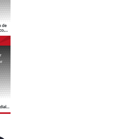
n de
co,
r
or
.
dial