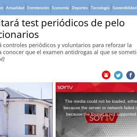
st
Actualidad
Entretención
Economía
Deportes
Tecnología
Sostenibilidad
tará test periódicos de pelo
cionarios
controles periódicos y voluntarios para reforzar la
 a conocer que el examen antidrogas al que se somet
This
is
a
The media could not be loaded, eithe
modal
window.
because the server or network failed 
because the format is not supported