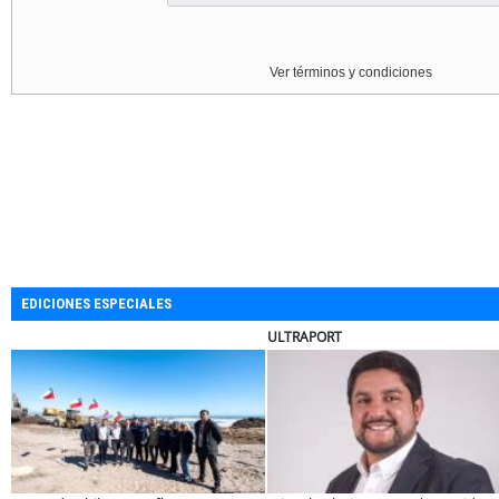
Ver términos y condiciones
EDICIONES ESPECIALES
APORT
BANCO DE CHILE
EL