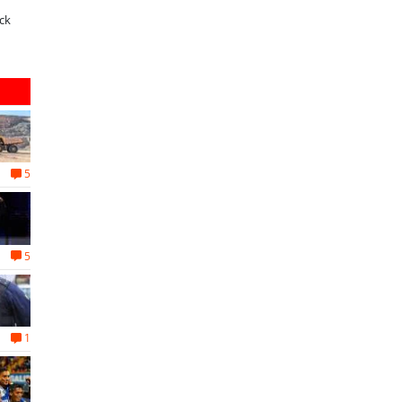
Qué buscan hoy las familias en la
JAC renueva el Sunray y se convierte
ecnología para el hogar?
en el minibús con la mejor relación
precio-equipamiento
5
5
1