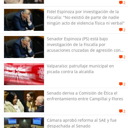
2
Fidel Espinoza por investigación de la
Fiscalía: "No existió de parte de nadie
ningún acto de violencia física ni verbal"
2
Senador Espinoza (PS) está bajo
investigación de la Fiscalía por
acusaciones cruzadas de agresión con
su pareja
2
Valparaíso: patrullaje municipal en
picada contra la alcaldía
2
Senado deriva a Comisión de Ética el
enfrentamiento entre Campillai y Flores
2
Cámara aprobó reforma al SAE y fue
despachada al Senado