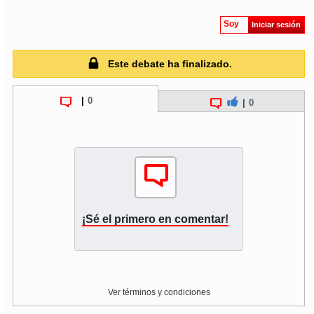
Soy
Iniciar sesión
soy
puertomontt
Este debate ha finalizado.
soy
chiloé
|
0
|
0
¡Sé el primero en comentar!
Ver términos y condiciones