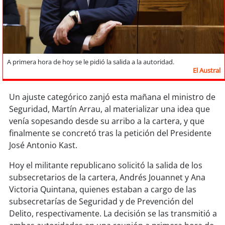
Sostenibilidad
soy
chile
soy
arica
A primera hora de hoy se le pidió la salida a la autoridad.
El Austral
soy
iquique
Un ajuste categórico zanjó esta mañana el ministro de
soy
calama
Seguridad, Martín Arrau, al materializar una idea que
venía sopesando desde su arribo a la cartera, y que
soy
antofagasta
finalmente se concretó tras la petición del Presidente
José Antonio Kast.
soy
copiapó
Hoy el militante republicano solicitó la salida de los
subsecretarios de la cartera, Andrés Jouannet y Ana
soy
valparaíso
Victoria Quintana, quienes estaban a cargo de las
subsecretarías de Seguridad y de Prevención del
soy
quillota
Delito, respectivamente. La decisión se las transmitió a