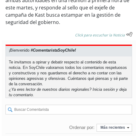
ambas autoridades en una reunión a primera hora de
soy
sanantonio
este martes, y responde al sello que el exjefe de
campaña de Kast busca estampar en la gestión de
soy
chillán
seguridad del gobierno.
soy
sancarlos
Click para escuchar la Noticia
soy
talcahuano
¡Bienvenido
#ComentaristaSoyChile!
soy
concepción
Te invitamos a opinar y debatir respecto al contenido de esta
noticia. En SoyChile valoramos todos los comentarios respetuosos
y constructivos y nos guardamos el derecho a no contar con las
soy
coronel
opiniones agresivas y ofensivas. Cuéntanos qué piensas y sé parte
de la conversación.
¿Ya eres lector de nuestros diarios regionales?
Inicia sesión
y deja
soy
arauco
tu comentario.
soy
temuco
soy
valdivia
Ordenar por:
Más recientes
soy
osorno