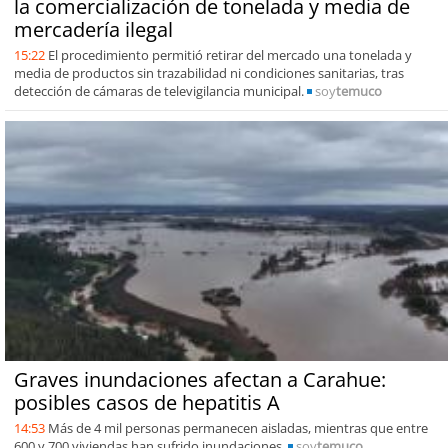
la comercialización de tonelada y media de
mercadería ilegal
15:22
El procedimiento permitió retirar del mercado una tonelada y
media de productos sin trazabilidad ni condiciones sanitarias, tras
detección de cámaras de televigilancia municipal.
soy
temuco
Graves inundaciones afectan a Carahue:
posibles casos de hepatitis A
14:53
Más de 4 mil personas permanecen aisladas, mientras que entre
600 y 700 viviendas han sufrido inundaciones.
soy
temuco