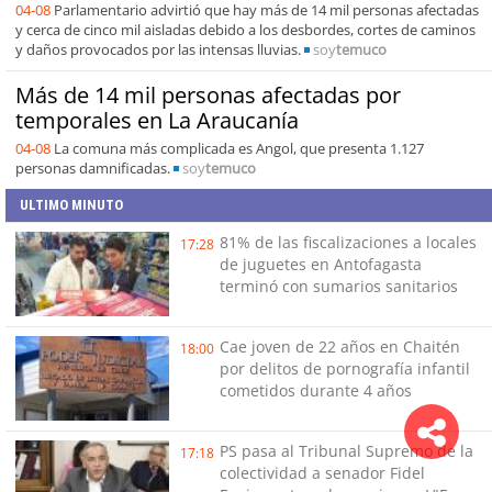
04-08
Parlamentario advirtió que hay más de 14 mil personas afectadas
y cerca de cinco mil aisladas debido a los desbordes, cortes de caminos
y daños provocados por las intensas lluvias.
soy
temuco
Más de 14 mil personas afectadas por
temporales en La Araucanía
04-08
La comuna más complicada es Angol, que presenta 1.127
personas damnificadas.
soy
temuco
ULTIMO MINUTO
81% de las fiscalizaciones a locales
17:28
de juguetes en Antofagasta
terminó con sumarios sanitarios
Cae joven de 22 años en Chaitén
18:00
por delitos de pornografía infantil
cometidos durante 4 años
PS pasa al Tribunal Supremo de la
17:18
colectividad a senador Fidel