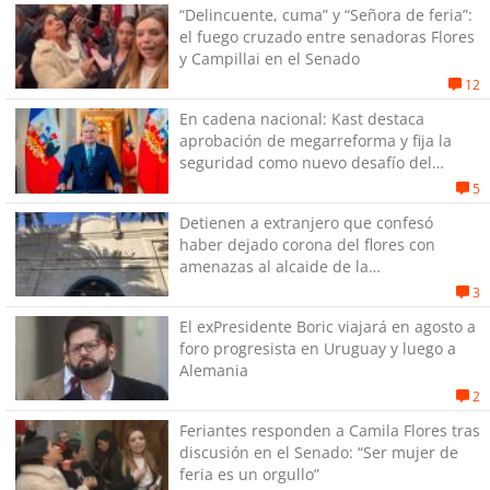
“Delincuente, cuma” y “Señora de feria”:
el fuego cruzado entre senadoras Flores
y Campillai en el Senado
12
En cadena nacional: Kast destaca
aprobación de megarreforma y fija la
seguridad como nuevo desafío del
Gobierno
5
Detienen a extranjero que confesó
haber dejado corona del flores con
amenazas al alcaide de la
exPenitenciaría
3
El exPresidente Boric viajará en agosto a
foro progresista en Uruguay y luego a
Alemania
2
Feriantes responden a Camila Flores tras
discusión en el Senado: “Ser mujer de
feria es un orgullo”