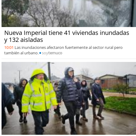
Nueva Imperial tiene 41 viviendas inundadas
y 132 aisladas
10:01
Las inundaciones afectaron fuertemente al sector rural pero
también al urbano.
soy
temuco