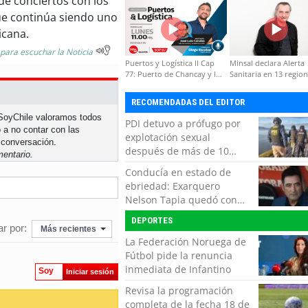
de conciertos con los
formación de capacidades
ue continúa siendo uno
técnicas
icana.
 para escuchar la Noticia
Puertos y Logística II Cap
Minsal declara Alerta
77: Puerto de Chancay y la
Sanitaria en 13 regio
competitividad de Chile
por virus hanta
RECOMENDADAS DEL EDITOR
n SoyChile valoramos todos
PDI detuvo a prófugo por
 a no contar con las
explotación sexual
 conversación.
después de más de 10
entario.
horas de navegación en la
Conducía en estado de
zona austral
ebriedad: Exarquero
Nelson Tapia quedó con
lesiones graves tras
DEPORTES
accidente vehicular
r por:
Más recientes
La Federación Noruega de
Fútbol pide la renuncia
inmediata de Infantino
Soy
Iniciar sesión
Revisa la programación
completa de la fecha 18 de