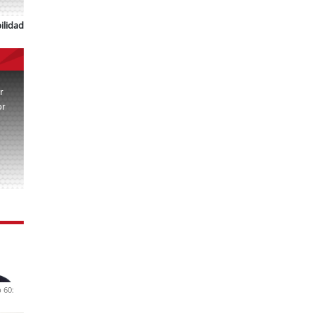
ilidad
r
or
.
 60: