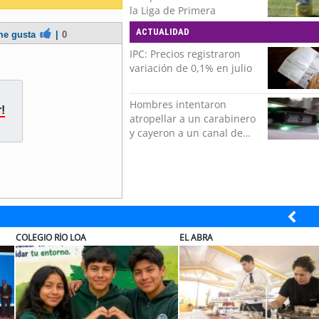
la Liga de Primera
ACTUALIDAD
e gusta
|
0
IPC: Precios registraron
variación de 0,1% en julio
Hombres intentaron
!
atropellar a un carabinero
y cayeron a un canal de
regadío en Peñalolén
ELECTROLUX
JAC SU