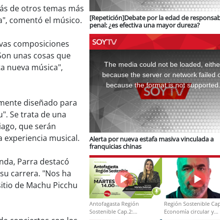
más de otros temas más
[Repetición]Debate por la edad de responsab
a", comentó el músico.
penal: ¿es efectiva una mayor dureza?
evas composiciones
This
"Son unas cosas que
is
a
The media could not be loaded, eithe
a nueva música",
modal
window.
because the server or network failed 
because the format is not supported
lmente diseñado para
". Se trata de una
iago, que serán
 experiencia musical.
Alerta por nueva estafa masiva vinculada a
franquicias chinas
anda, Parra destacó
su carrera. "Nos ha
sitio de Machu Picchu
Antofagasta Región
Región Sostenible Cap
Sostenible Cap.2:
Economía circular y
Educación ambiental y
desarrollo regional