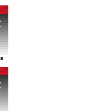
r
or
.
El
r
or
.