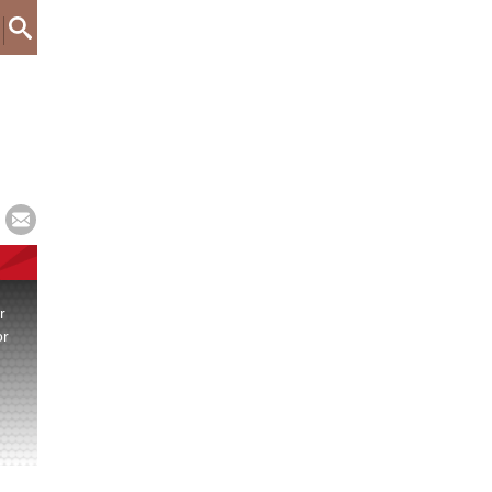
r
or
.