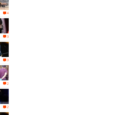
4
3
3
2
2