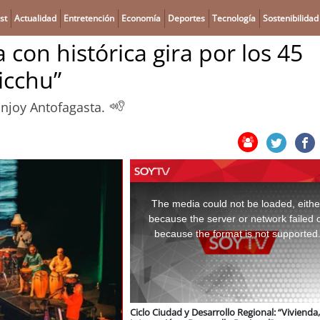
st
Actualidad
Entretención
Economía
Deportes
Tecnología
Sostenibilidad
 con histórica gira por los 45
icchu”
Enjoy Antofagasta.
This
is
a
The media could not be loaded, eithe
modal
window.
because the server or network failed 
because the format is not supported
Ciclo Ciudad y Desarrollo Regional: “Vivienda,