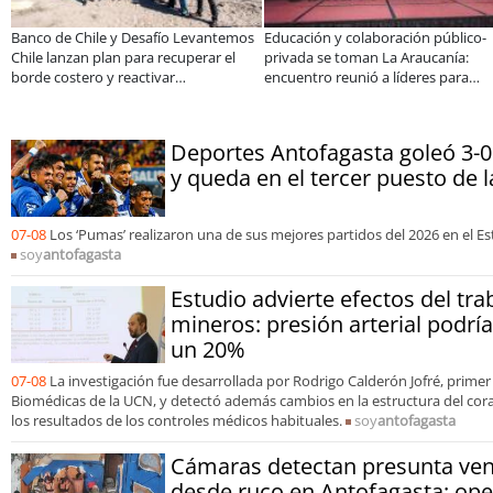
na familiar a un equipo de
Claves para comprar
A dos año
: el crecimiento de Inkillay
electrodomésticos durante el Black
especiali
r Minera El Abra
Sale
consolida
organiza
Deportes Antofagasta goleó 3-0
y queda en el tercer puesto de 
07-08
Los ‘Pumas’ realizaron una de sus mejores partidos del 2026 en el Es
soy
antofagasta
Estudio advierte efectos del tra
mineros: presión arterial podr
un 20%
07-08
La investigación fue desarrollada por Rodrigo Calderón Jofré, primer
Biomédicas de la UCN, y detectó además cambios en la estructura del co
los resultados de los controles médicos habituales.
soy
antofagasta
Cámaras detectan presunta ven
desde ruco en Antofagasta: ope