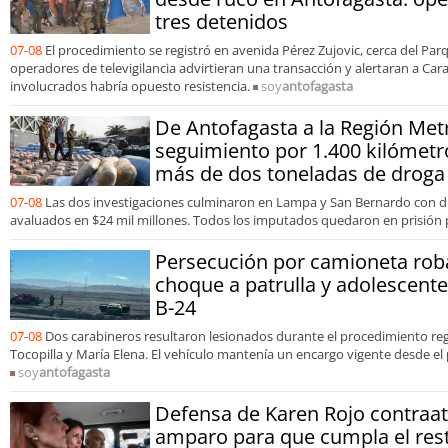
tres detenidos
07-08
El procedimiento se registró en avenida Pérez Zujovic, cerca del Pa
operadores de televigilancia advirtieran una transacción y alertaran a Car
involucrados habría opuesto resistencia.
soy
antofagasta
De Antofagasta a la Región Met
seguimiento por 1.400 kilómetr
más de dos toneladas de droga
07-08
Las dos investigaciones culminaron en Lampa y San Bernardo con d
avaluados en $24 mil millones. Todos los imputados quedaron en prisión 
Persecución por camioneta rob
choque a patrulla y adolescent
B-24
07-08
Dos carabineros resultaron lesionados durante el procedimiento re
Tocopilla y María Elena. El vehículo mantenía un encargo vigente desde el
soy
antofagasta
Defensa de Karen Rojo contraat
amparo para que cumpla el res