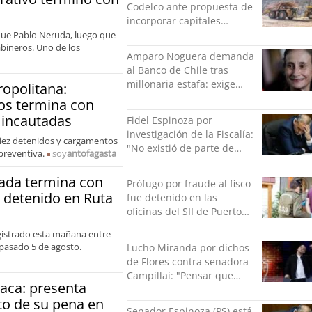
Codelco ante propuesta de
incorporar capitales
privados
rque Pablo Neruda, luego que
abineros. Uno de los
Amparo Noguera demanda
al Banco de Chile tras
millonaria estafa: exige
ropolitana:
más de $528 millones
os termina con
 incautadas
Fidel Espinoza por
investigación de la Fiscalía:
iez detenidos y cargamentos
"No existió de parte de
preventiva.
soy
antofagasta
nadie ningún acto de
violencia física ni verbal"
ada termina con
Prófugo por fraude al fisco
e detenido en Ruta
fue detenido en las
oficinas del SII de Puerto
Montt mientras pedía más
gistrado esta mañana entre
facturas
 pasado 5 de agosto.
Lucho Miranda por dichos
de Flores contra senadora
Campillai: "Pensar que
aca: presenta
todo se consigue por pena
to de su pena en
es una forma de quitar
Senador Espinoza (PS) está