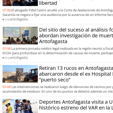
libertad
07-08
El abogado Fidel Castro acudió a la Corte de Apelaciones de Antofag
Garantía se negara a fijar una audiencia por la ausencia de un informe fa
soy
antofagasta
Del sitio del suceso al análisis f
abordan investigación de muert
Antofagasta
07-08
La primera jornada médico legal realizada en la región reunió a fisca
ECOH para profundizar en la determinación de causas de muerte, peritajes
soy
antofagasta
Retiran 13 rucos en Antofagasta
abarcaron desde el ex Hospital 
“puerto seco”
07-08
Las intervenciones se realizaron luego de denuncias de vecinos por
acumulación de residuos. En uno de los puntos se detectó además un mic
Deportes Antofagasta visita a 
histórico estreno del VAR en la