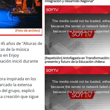
Integración y Desarrollo Regional"
This
is
a
The media could not be loaded, eithe
modal
window.
because the server or network failed 
(Foto de archivo)
because the format is not supported
45 años de "Alturas de
as de la música
io en Enjoy
[Repetición] Antofagasta en Transformación: 
pación inició durante
presente y futuro de la Educación chilena
This
bra inspirada en los
is
a
The media could not be loaded, eithe
modal
arcado la extensa
window.
because the server or network failed 
 del grupo, explicó
because the format is not supported
una creación que sigue