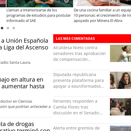
s de la Ley Karin:
¿Qué buscan hoy las familias en la
JAC ren
stas afirman que el desafío es
tecnología para el hogar?
en el m
r un cambio cultural en las
precio
ciones
LAS MÁS COMENTADAS
 a Unión Española
la Liga del Ascenso
Alcaldesa Nieto contra
senadores tras aprobación
de compensación
tadio Santa Laura.
municipal: "Gobierno
indolente"
Diputada republicana
bajo en altura en
presenta plataforma para
ía aumentar hasta
apoyar a exuniformados
condenados tras estallido
social
Feriantes responden a
 doctor en Ciencias
razón que podrían anteceder a
Camila Flores tras
discusión en el Senado:
“Ser mujer de feria es un
ta de drogas
orgullo”
Alerta entre gremios de
rativo terminó con