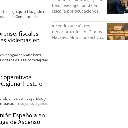
dignidad"
bajo investigación de la
Fiscalía por acusaciones
asta luego que el Juzgado de
vorable de Gendarmería.
cruzadas de agresión con
su pareja
Incendio afectó tres
departamentos en Glorias
orense: fiscales
Navales: Municipio activó
es violentas en
apoyo para familias
damnificadas
les, abogados y analistas
 y casos de alta complejidad.
: operativos
Regional hasta el
 problemas de inseguridad y
robasural.
soy
antofagasta
Unión Española en
 Liga de Ascenso