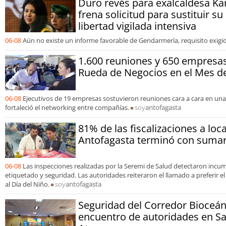
Duro revés para exalcaldesa Kar
frena solicitud para sustituir s
libertad vigilada intensiva
06-08
Aún no existe un informe favorable de Gendarmería, requisito exigido
1.600 reuniones y 650 empresa
Rueda de Negocios en el Mes de
06-08
Ejecutivos de 19 empresas sostuvieron reuniones cara a cara en un
fortaleció el networking entre compañías.
soy
antofagasta
81% de las fiscalizaciones a loc
Antofagasta terminó con sumari
06-08
Las inspecciones realizadas por la Seremi de Salud detectaron incu
etiquetado y seguridad. Las autoridades reiteraron el llamado a preferir e
al Día del Niño.
soy
antofagasta
Seguridad del Corredor Bioceán
encuentro de autoridades en S