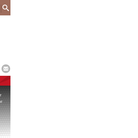
r
or
.