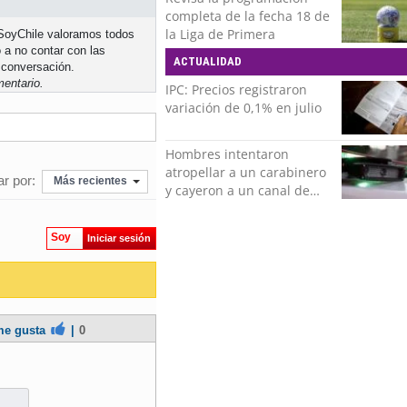
completa de la fecha 18 de
la Liga de Primera
n SoyChile valoramos todos
 a no contar con las
ACTUALIDAD
 conversación.
entario.
IPC: Precios registraron
variación de 0,1% en julio
Hombres intentaron
atropellar a un carabinero
r por:
Más recientes
y cayeron a un canal de
regadío en Peñalolén
Soy
Iniciar sesión
e gusta
|
0