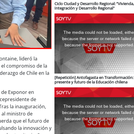
Ciclo Ciudad y Desarrollo Regional: “Vivienda,
Integración y Desarrollo Regional"
This
is
a
The media could not be loaded, eithe
modal
window.
because the server or network failed 
because the format is not supported
ntaine, lideró la
o el compromiso de la
iderazgo de Chile en la
[Repetición] Antofagasta en Transformación: 
presente y futuro de la Educación chilena
n de Exponor en
icepresidente de
This
is
a
Tras la inauguración,
The media could not be loaded, eithe
modal
window.
because the server or network failed 
o al ministro de
because the format is not supported
uerda que el futuro de
lsando la innovación y