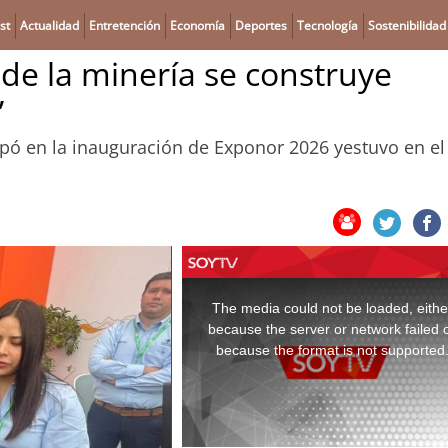
st
Actualidad
Entretención
Economía
Deportes
Tecnología
Sostenibilidad
 de la minería se construye
”
cipó en la inauguración de Exponor 2026 yestuvo en el
This
is
a
The media could not be loaded, eithe
modal
window.
because the server or network failed 
because the format is not supported