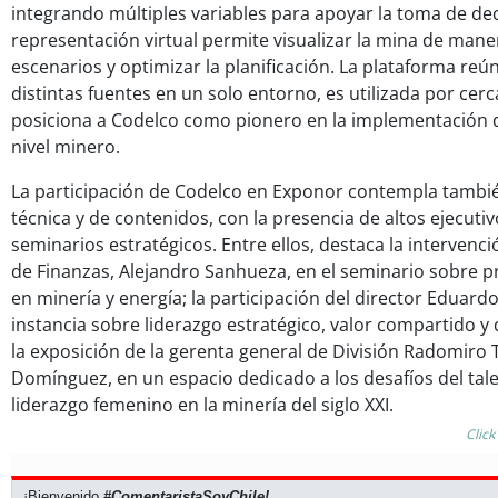
integrando múltiples variables para apoyar la toma de deci
representación virtual permite visualizar la mina de maner
escenarios y optimizar la planificación. La plataforma re
distintas fuentes en un solo entorno, es utilizada por cer
posiciona a Codelco como pionero en la implementación d
nivel minero.
La participación de Codelco en Exponor contempla tambi
técnica y de contenidos, con la presencia de altos ejecutiv
seminarios estratégicos. Entre ellos, destaca la intervenc
de Finanzas, Alejandro Sanhueza, en el seminario sobre p
en minería y energía; la participación del director Eduard
instancia sobre liderazgo estratégico, valor compartido y de
la exposición de la gerenta general de División Radomiro 
Domínguez, en un espacio dedicado a los desafíos del tal
liderazgo femenino en la minería del siglo XXI.
Click
¡Bienvenido
#ComentaristaSoyChile!