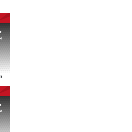
r
or
.
El
r
or
.