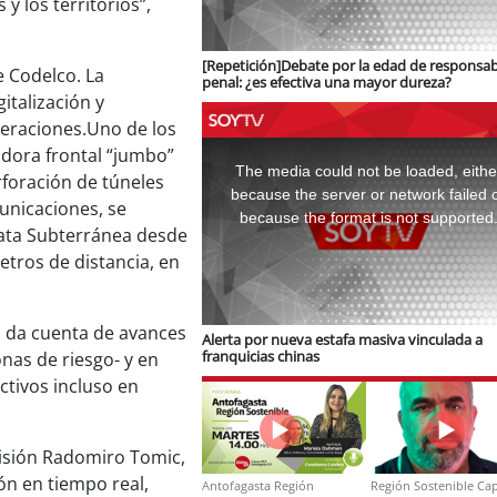
 los territorios”,
[Repetición]Debate por la edad de responsab
e Codelco. La
penal: ¿es efectiva una mayor dureza?
italización y
eraciones.Uno de los
This
adora frontal “jumbo”
is
a
The media could not be loaded, eithe
rforación de túneles
modal
window.
because the server or network failed 
unicaciones, se
because the format is not supported
ata Subterránea desde
etros de distancia, en
, da cuenta de avances
Alerta por nueva estafa masiva vinculada a
franquicias chinas
onas de riesgo- y en
ctivos incluso en
ivisión Radomiro Tomic,
ón en tiempo real,
Antofagasta Región
Región Sostenible Cap