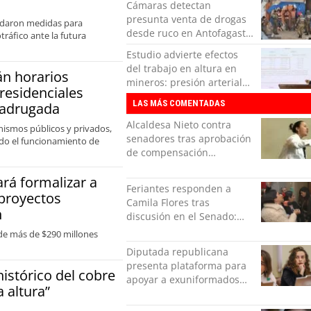
Cámaras detectan
Antofagasta
presunta venta de drogas
ordaron medidas para
desde ruco en Antofagasta:
ráfico ante la futura
operativo terminó con tres
Estudio advierte efectos
detenidos
del trabajo en altura en
n horarios
mineros: presión arterial
 residenciales
podría aumentar hasta un
LAS MÁS COMENTADAS
 madrugada
20%
Alcaldesa Nieto contra
anismos públicos y privados,
senadores tras aprobación
ando el funcionamiento de
de compensación
municipal: "Gobierno
ará formalizar a
indolente"
Feriantes responden a
 proyectos
Camila Flores tras
n
discusión en el Senado:
“Ser mujer de feria es un
 de más de $290 millones
orgullo”
Diputada republicana
presenta plataforma para
histórico del cobre
apoyar a exuniformados
 altura”
condenados tras estallido
social