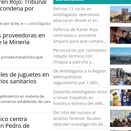
en Rojo: Tribunal
u condena por
Retiran 13 rucos en
Antofagasta: operativos
abarcaron desde el ex
 por la ley.
soy
antofagasta
Hospital Regional hasta el
Defensa de Karen Rojo
“puerto seco”
s proveedoras en
contraataca: presenta
 la Minería
amparo para que cumpla
el resto de su pena en
Persecución por camioneta
libertad
robada termina con
a jornada maratónica que
choque a patrulla y
adolescente detenido en
De Antofagasta a la Región
ales de juguetes en
Ruta B-24
Metropolitana:
os sanitarios
seguimiento por 1.400
kilómetros termina con
Deportes Antofagasta visita
más de dos toneladas de
mplimientos en materia de
a Unión Española en
droga incautadas
l comercio establecido de cara
histórico estreno del VAR
en la Liga de Ascenso
Del sitio del suceso al
ico centra
análisis forense: fiscales
abordan investigación de
an Pedro de
muertes violentas en