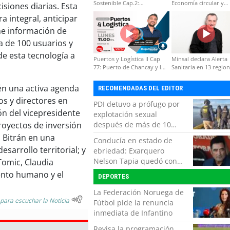
Sostenible Cap.2:
Economía circular y
siones diarias. Esta
Educación ambiental y
desarrollo regional
a integral, anticipar
formación de capacidades
técnicas
úne información de
ca de 100 usuarios y
e esta tecnología a
Puertos y Logística II Cap
Minsal declara Alerta
77: Puerto de Chancay y la
Sanitaria en 13 regio
competitividad de Chile
por virus hanta
én una activa agenda
RECOMENDADAS DEL EDITOR
os y directores en
PDI detuvo a prófugo por
ión del vicepresidente
explotación sexual
royectos de inversión
después de más de 10
horas de navegación en la
o Bitrán en una
Conducía en estado de
zona austral
sarrollo territorial; y
ebriedad: Exarquero
Nelson Tapia quedó con
Tomic, Claudia
lesiones graves tras
ento humano y el
DEPORTES
accidente vehicular
La Federación Noruega de
 para escuchar la Noticia
Fútbol pide la renuncia
inmediata de Infantino
Revisa la programación