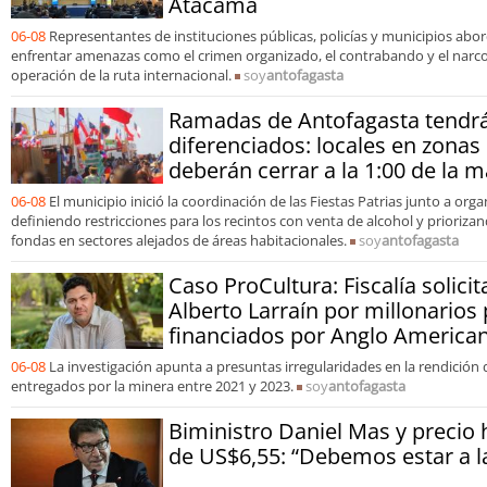
Atacama
06-08
Representantes de instituciones públicas, policías y municipios ab
enfrentar amenazas como el crimen organizado, el contrabando y el narcot
operación de la ruta internacional.
soy
antofagasta
Ramadas de Antofagasta tendrá
diferenciados: locales en zonas
deberán cerrar a la 1:00 de la
06-08
El municipio inició la coordinación de las Fiestas Patrias junto a org
definiendo restricciones para los recintos con venta de alcohol y prioriz
fondas en sectores alejados de áreas habitacionales.
soy
antofagasta
Caso ProCultura: Fiscalía solicit
Alberto Larraín por millonarios
financiados por Anglo America
06-08
La investigación apunta a presuntas irregularidades en la rendición
entregados por la minera entre 2021 y 2023.
soy
antofagasta
Biministro Daniel Mas y precio 
de US$6,55: “Debemos estar a la