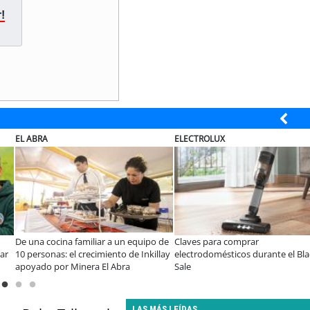
!
ELECTROLUX
JAC SUNRAY
Ley Karin:
¿Qué buscan hoy las familias en la
JAC renueva el
rman que el desafío es
tecnología para el hogar?
en el minibús 
mbio cultural en las
precio-equipa
LAS MÁS LEÍDAS