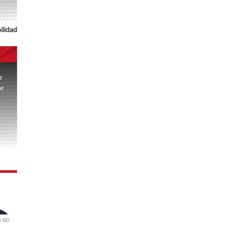
ilidad
r
or
.
 60: