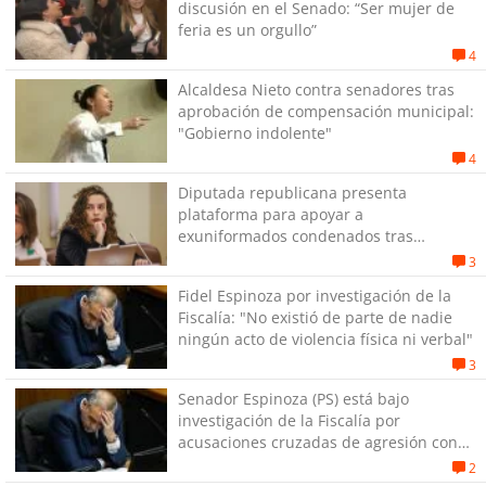
discusión en el Senado: “Ser mujer de
feria es un orgullo”
4
Alcaldesa Nieto contra senadores tras
aprobación de compensación municipal:
"Gobierno indolente"
4
Diputada republicana presenta
plataforma para apoyar a
exuniformados condenados tras
estallido social
3
Fidel Espinoza por investigación de la
Fiscalía: "No existió de parte de nadie
ningún acto de violencia física ni verbal"
3
Senador Espinoza (PS) está bajo
investigación de la Fiscalía por
acusaciones cruzadas de agresión con
su pareja
2