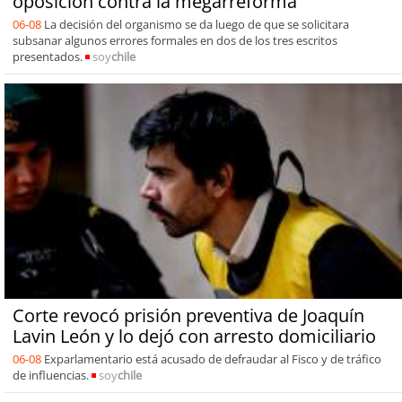
oposición contra la megarreforma
06-08
La decisión del organismo se da luego de que se solicitara
subsanar algunos errores formales en dos de los tres escritos
presentados.
soy
chile
Corte revocó prisión preventiva de Joaquín
Lavin León y lo dejó con arresto domiciliario
06-08
Exparlamentario está acusado de defraudar al Fisco y de tráfico
de influencias.
soy
chile