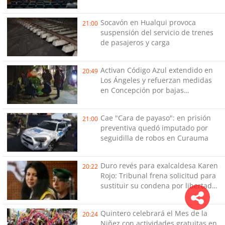
Reconstrucción
Socavón en Hualqui provoca
21:00
suspensión del servicio de trenes
de pasajeros y carga
Activan Código Azul extendido en
20:49
Los Ángeles y refuerzan medidas
en Concepción por bajas
temperaturas de este fin de
semana
Cae "Cara de payaso": en prisión
21:00
preventiva quedó imputado por
seguidilla de robos en Curauma
Duro revés para exalcaldesa Karen
20:22
Rojo: Tribunal frena solicitud para
sustituir su condena por libertad
vigilada intensiva
Quintero celebrará el Mes de la
20:24
Niñez con actividades gratuitas en