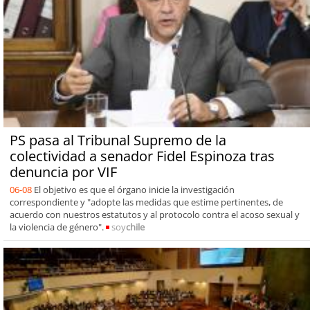
PS pasa al Tribunal Supremo de la
colectividad a senador Fidel Espinoza tras
denuncia por VIF
06-08
El objetivo es que el órgano inicie la investigación
correspondiente y "adopte las medidas que estime pertinentes, de
acuerdo con nuestros estatutos y al protocolo contra el acoso sexual y
la violencia de género".
soy
chile