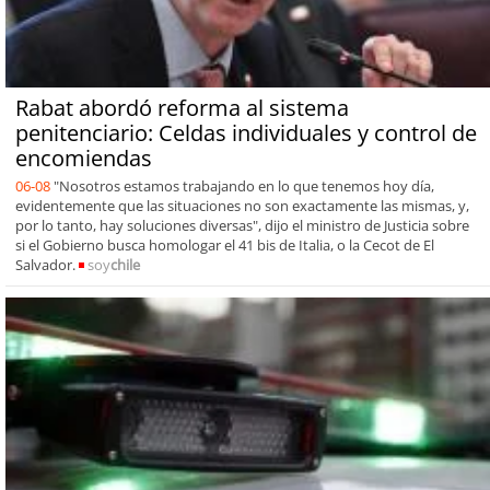
Rabat abordó reforma al sistema
penitenciario: Celdas individuales y control de
encomiendas
06-08
"Nosotros estamos trabajando en lo que tenemos hoy día,
evidentemente que las situaciones no son exactamente las mismas, y,
por lo tanto, hay soluciones diversas", dijo el ministro de Justicia sobre
si el Gobierno busca homologar el 41 bis de Italia, o la Cecot de El
Salvador.
soy
chile