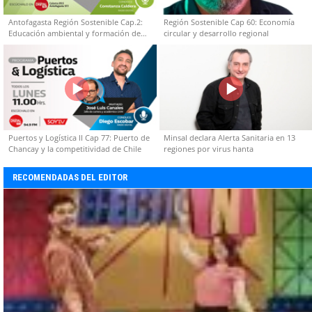
Antofagasta Región Sostenible Cap.2:
Región Sostenible Cap 60: Economía
Educación ambiental y formación de
circular y desarrollo regional
capacidades técnicas
Puertos y Logística II Cap 77: Puerto de
Minsal declara Alerta Sanitaria en 13
Chancay y la competitividad de Chile
regiones por virus hanta
RECOMENDADAS DEL EDITOR