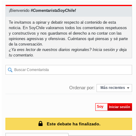
¡Bienvenido
#ComentaristaSoyChile!
soy
puertomontt
Te invitamos a opinar y debatir respecto al contenido de esta
noticia. En SoyChile valoramos todos los comentarios respetuosos
soy
chiloé
y constructivos y nos guardamos el derecho a no contar con las
opiniones agresivas y ofensivas. Cuéntanos qué piensas y sé parte
de la conversación.
¿Ya eres lector de nuestros diarios regionales?
Inicia sesión
y deja
tu comentario.
Ordenar por:
Más recientes
Soy
Iniciar sesión
Este debate ha finalizado.