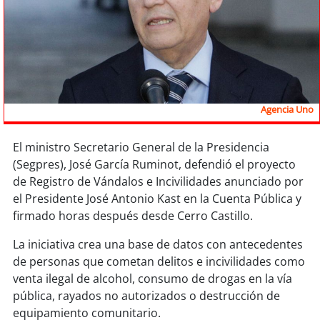
Sostenibilidad
soy
chile
soy
arica
Agencia Uno
soy
iquique
El ministro Secretario General de la Presidencia
soy
calama
(Segpres), José García Ruminot, defendió el proyecto
de Registro de Vándalos e Incivilidades anunciado por
soy
antofagasta
el Presidente José Antonio Kast en la Cuenta Pública y
firmado horas después desde Cerro Castillo.
soy
copiapó
La iniciativa crea una base de datos con antecedentes
soy
valparaíso
de personas que cometan delitos e incivilidades como
venta ilegal de alcohol, consumo de drogas en la vía
soy
quillota
pública, rayados no autorizados o destrucción de
equipamiento comunitario.