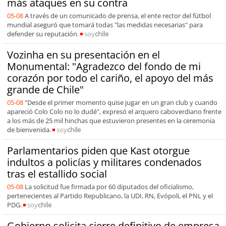
más ataques en su contra
05-08
A través de un comunicado de prensa, el ente rector del fútbol
mundial aseguró que tomará todas "las medidas necesarias" para
defender su reputación.
soy
chile
Vozinha en su presentación en el
Monumental: "Agradezco del fondo de mi
corazón por todo el cariño, el apoyo del más
grande de Chile"
05-08
"Desde el primer momento quise jugar en un gran club y cuando
apareció Colo Colo no lo dudé", expresó el arquero caboverdiano frente
a los más de 25 mil hinchas que estuvieron presentes en la ceremonia
de bienvenida.
soy
chile
Parlamentarios piden que Kast otorgue
indultos a policías y militares condenados
tras el estallido social
05-08
La solicitud fue firmada por 60 diputados del oficialismo,
pertenecientes al Partido Republicano, la UDI, RN, Evópoli, el PNL y el
PDG.
soy
chile
Gobierno solicita cierre definitivo de empresa